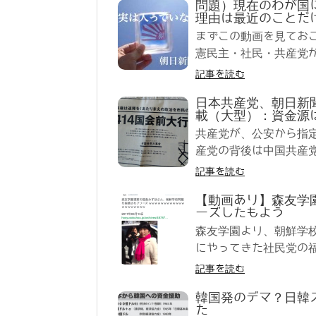
問題）現在のわが国
理由は最近のことだ
まずこの動画を見てお
憲民主・社民・共産党が
記事を読む
日本共産党、朝日新
載（大型）：資金源
共産党が、公安から指
産党の背後は中国共産党
記事を読む
【動画あり】森友学
ーズしたもよう
森友学園より、朝鮮学
にやってきた社民党の福
記事を読む
韓国発のデマ？日韓
た