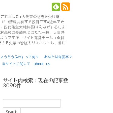
設されました●大先輩の意志を受け継
、かつ情報共有する役目です●近年でき
年）四代藩主大村純長(すみなが）公によ
日大村高校は長崎県ではただ一校、天皇陛
るようですが、サイト運営チーム（全員
ださる先輩の皆様をリスペクトし、常に
りょうどうふき）って何？
あなたは何回卒？
当サイトに関して about us
サイト内検索：現在の記事数
3090件