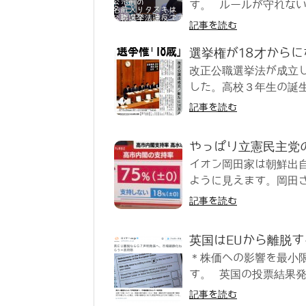
す。 ルールが守れない
記事を読む
選挙権が18才から
改正公職選挙法が成立し
した。高校３年生の誕生
記事を読む
やっぱり立憲民主党
イオン岡田家は朝鮮出
ように見えます。岡田さ
記事を読む
英国はEUから離脱
＊株価への影響を最小
す。 英国の投票結果発表
記事を読む