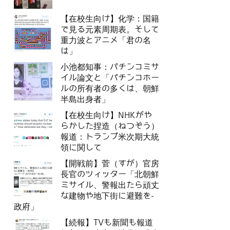
【在校生向け】化学：国籍
で見る元素周期表。そして
重力波とアニメ「君の名
は」
小池都知事：パチンコミサ
イル論文と「パチンコホー
ルの所有者の多くは、朝鮮
半島出身者」
【在校生向け】NHKがや
らかした捏造（ねつぞう）
報道：トランプ米次期大統
領に関して
【開戦前】菅（すが）官房
長官のツィッター「北朝鮮
ミサイル、警報出たら頑丈
な建物や地下街に避難を-
政府」
【続報】TVも新聞も報道