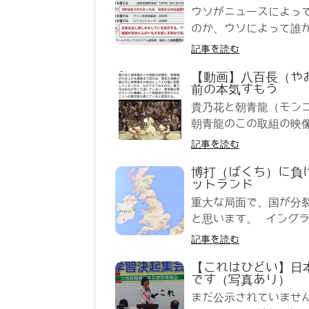
ウソがニュースによっ
のか、ウソによって誰が
記事を読む
【動画】八百長（や
前の本気すもう
貴乃花と朝青龍（モン
朝青龍のこの取組の映像
記事を読む
博打（ばくち）に負
ットランド
重大な局面で、国が分
と思います。 イングラ
記事を読む
【これはひどい】日
です（写真あり）
まだ公示されていません