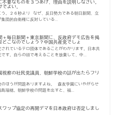
に不要なものを３つあげ、理由を説明しなさい。
けでよい。
こう。２６秒より なぜ、反日勢力である朝日新聞、立
集団的自衛権に反対している...
聞＋毎日新聞＋東京新聞に、反政府デモ広告を掲
はどこなのでしょう？中国共産党でしょ
定されているテロ団体であることがわかります。日本共
です。自らの頭で考えることを放棄して、中...
園視察の社民党議員、朝鮮学校の話が出たらフリ
校のほうが問題ありますよね。 森友学園にいやがらせ
島瑞穂。朝鮮学校の問題を出すと、福...
スワップ協定の再開デマを日本政府は否定しまし