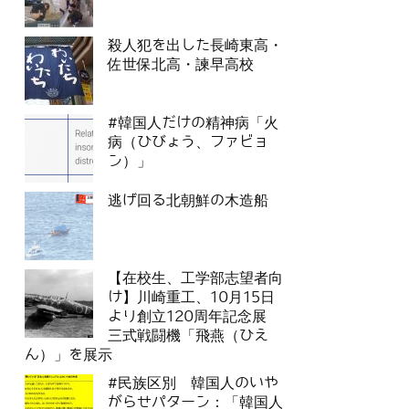
殺人犯を出した長崎東高・
佐世保北高・諫早高校
#韓国人だけの精神病「火
病（ひびょう、ファビョ
ン）」
逃げ回る北朝鮮の木造船
【在校生、工学部志望者向
け】川崎重工、10月15日
より創立120周年記念展
三式戦闘機「飛燕（ひえ
ん）」を展示
#民族区別 韓国人のいや
がらせパターン：「韓国人