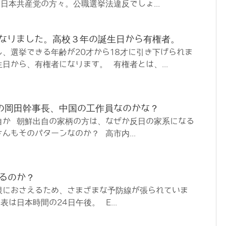
日本共産党の方々。公職選挙法違反でしょ...
になりました。高校３年の誕生日から有権者。
、選挙できる年齢が20才から18才に引き下げられま
日から、有権者になります。 有権者とは、...
の岡田幹事長、中国の工作員なのかな？
自か 朝鮮出自の家柄の方は、なぜか反日の家系になる
んもそのパターンなのか？ 高市内...
するのか？
限におさえるため、さまざまな予防線が張られていま
は日本時間の24日午後。 E...