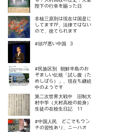
陛下の行幸を賜った日
非核三原則は現在は国是に
してますが、法律ではない
ので、捨てられます
#頭が悪い中国 3
#民族区別 朝鮮半島のお
ぞましい伝統「試し腹（た
めしばら）」、現在も継続
中のようです
第二次世界大戦中 旧制大
村中学（大村高校の前身）
生徒の在校生日記 11
#中国人民 どこでもウン
チの習性あり、ニーハオ