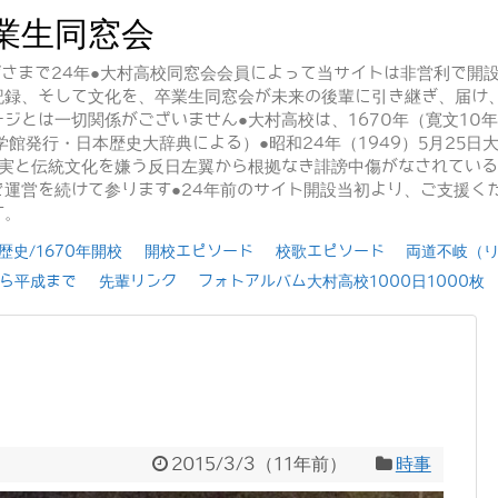
業生同窓会
かげさまで24年●大村高校同窓会会員によって当サイトは非営利で開
記録、そして文化を、卒業生同窓会が未来の後輩に引き継ぎ、届け
ジとは一切関係がございません●大村高校は、1670年（寛文10
学館発行・日本歴史大辞典による）●昭和24年（1949）5月25
事実と伝統文化を嫌う反日左翼から根拠なき誹謗中傷がなされてい
運営を続けて参ります●24年前のサイト開設当初より、ご支援く
す。
史/1670年開校
開校エピソード
校歌エピソード
両道不岐（
ら平成まで
先輩リンク
フォトアルバム大村高校1000日1000枚
2015/3/3
（
11年前
）
時事