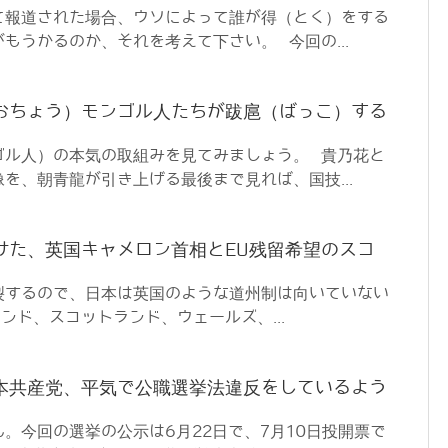
て報道された場合、ウソによって誰が得（とく）をする
もうかるのか、それを考えて下さい。 今回の...
おちょう）モンゴル人たちが跋扈（ばっこ）する
ゴル人）の本気の取組みを見てみましょう。 貴乃花と
を、朝青龍が引き上げる最後まで見れば、国技...
けた、英国キャメロン首相とEU残留希望のスコ
裂するので、日本は英国のような道州制は向いていない
ンド、スコットランド、ウェールズ、...
本共産党、平気で公職選挙法違反をしているよう
。今回の選挙の公示は6月22日で、7月10日投開票で