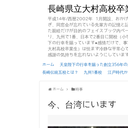
長崎県立大村高校卒
平成14年/西暦2002年 1月開設、お
ぎ、同窓会が忘れている先輩方の記憶と
た親睦だけが目的のフェイスブック内ペー
り、九州で1番、日本で2番目に開校（小
下の行幸を賜っています●感情だけで、
大村高校卒業生）は怯まず冷静な平常心で
感謝の気持ちを忘れないようにしていま
ホーム
天皇陛下の行幸を賜った創立356年の歴
長崎伝統五校とは？
九州1番校
江戸時代か
ホーム
時事
今、台湾にいます