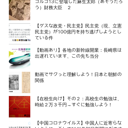
ゴルゴ13に登場した麻生太郎（あそうたろ
う）財務大臣 ２
【ゲスな政党・民主党】民主党（現、立憲
民主党）が100億円を持ち逃げしようとし
ている件
【動画あり】各地の新幹線開業：長崎県は
出遅れています、この先も当分
動画でサクっと理解しよう！日本と朝鮮の
関係
【在校生向け】その２：高校生の勉強は、
時給２万３千円→すぐに勉強しよう！
【中国コロナウイルス】中国人に近寄らな