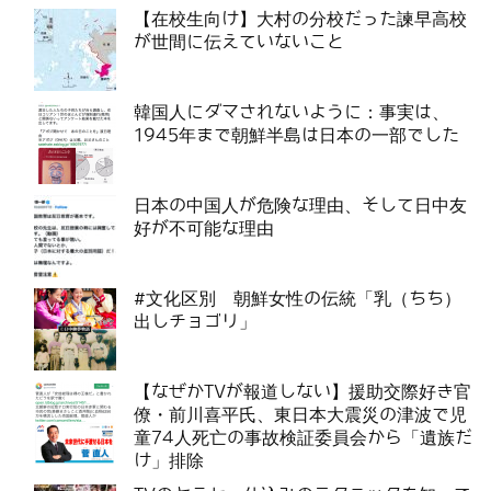
【在校生向け】大村の分校だった諫早高校
が世間に伝えていないこと
韓国人にダマされないように：事実は、
1945年まで朝鮮半島は日本の一部でした
日本の中国人が危険な理由、そして日中友
好が不可能な理由
#文化区別 朝鮮女性の伝統「乳（ちち）
出しチョゴリ」
【なぜかTVが報道しない】援助交際好き官
僚・前川喜平氏、東日本大震災の津波で児
童74人死亡の事故検証委員会から「遺族だ
け」排除