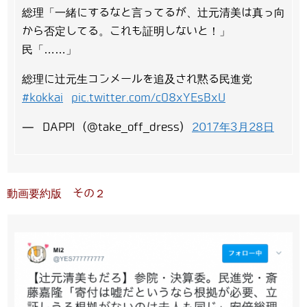
総理「一緒にするなと言ってるが、辻元清美は真っ向
から否定してる。これも証明しないと！」
民「……」
総理に辻元生コンメールを追及され黙る民進党
#kokkai
pic.twitter.com/cO8xYEsBxU
— DAPPI (@take_off_dress)
2017年3月28日
動画要約版 その２