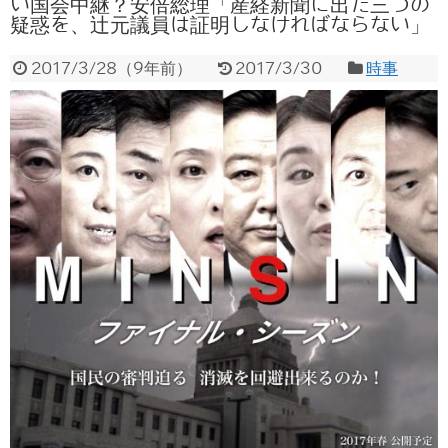
い国会中継？安倍総理「産経新聞に出た三つの
疑惑を、辻元議員は証明しなければならない」
2017/3/28
（
9年前
）
2017/3/30
時事