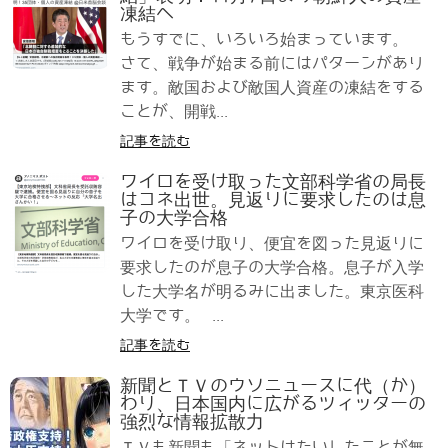
凍結へ
もうすでに、いろいろ始まっています。
さて、戦争が始まる前にはパターンがあり
ます。敵国および敵国人資産の凍結をする
ことが、開戦...
記事を読む
ワイロを受け取った文部科学省の局長
はコネ出世。見返りに要求したのは息
子の大学合格
ワイロを受け取り、便宜を図った見返りに
要求したのが息子の大学合格。息子が入学
した大学名が明るみに出ました。東京医科
大学です。 ...
記事を読む
新聞とＴＶのウソニュースに代（か）
わり、日本国内に広がるツィッターの
強烈な情報拡散力
ＴＶも新聞も「ネットはたいしたことが無