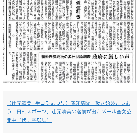
【辻元清美 生コンまつり】産経新聞、動き始めたもよ
う。日刊スポーツ、辻元清美の名前が出たメール全文公
開中（伏せ字なし）