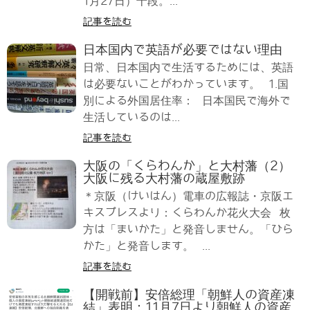
1月27日）十段。...
記事を読む
日本国内で英語が必要ではない理由
日常、日本国内で生活するためには、英語
は必要ないことがわかっています。 1.国
別による外国居住率： 日本国民で海外で
生活しているのは...
記事を読む
大阪の「くらわんか」と大村藩（2）
大阪に残る大村藩の蔵屋敷跡
＊京阪（けいはん）電車の広報誌・京阪エ
キスプレスより：くらわんか花火大会 枚
方は「まいかた」と発音しません。「ひら
かた」と発音します。 ...
記事を読む
【開戦前】安倍総理「朝鮮人の資産凍
結」表明：11月7日より朝鮮人の資産