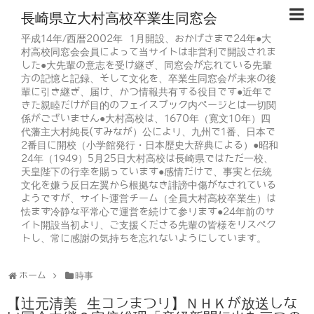
長崎県立大村高校卒業生同窓会
平成14年/西暦2002年 1月開設、おかげさまで24年●大
村高校同窓会会員によって当サイトは非営利で開設されま
した●大先輩の意志を受け継ぎ、同窓会が忘れている先輩
方の記憶と記録、そして文化を、卒業生同窓会が未来の後
輩に引き継ぎ、届け、かつ情報共有する役目です●近年で
きた親睦だけが目的のフェイスブック内ページとは一切関
係がございません●大村高校は、1670年（寛文10年）四
代藩主大村純長(すみなが）公により、九州で1番、日本で
2番目に開校（小学館発行・日本歴史大辞典による）●昭和
24年（1949）5月25日大村高校は長崎県ではただ一校、
天皇陛下の行幸を賜っています●感情だけで、事実と伝統
文化を嫌う反日左翼から根拠なき誹謗中傷がなされている
ようですが、サイト運営チーム（全員大村高校卒業生）は
怯まず冷静な平常心で運営を続けて参ります●24年前のサ
イト開設当初より、ご支援くださる先輩の皆様をリスペク
トし、常に感謝の気持ちを忘れないようにしています。
ホーム
時事
【辻元清美 生コンまつり】ＮＨＫが放送しな