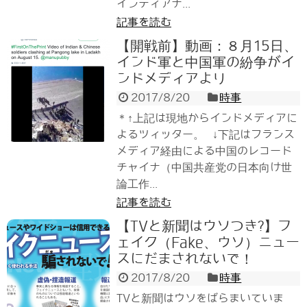
インディアナ...
記事を読む
【開戦前】動画：８月15日、
インド軍と中国軍の紛争がイ
ンドメディアより
2017/8/20
時事
＊↑上記は現地からインドメディアに
よるツィッター。 ↓下記はフランス
メディア経由による中国のレコード
チャイナ（中国共産党の日本向け世
論工作...
記事を読む
【TVと新聞はウソつき?】フ
ェイク（Fake、ウソ）ニュー
スにだまされないで！
2017/8/20
時事
TVと新聞はウソをばらまいていま