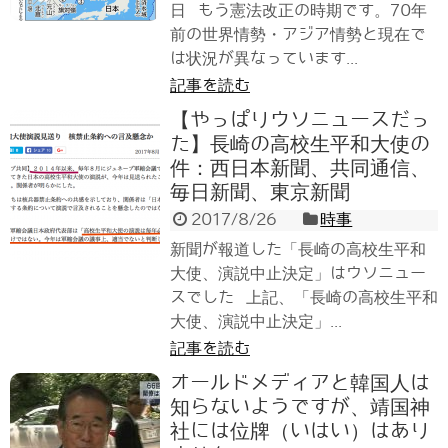
日 もう憲法改正の時期です。70年
前の世界情勢・アジア情勢と現在で
は状況が異なっています...
記事を読む
【やっぱりウソニュースだっ
た】長崎の高校生平和大使の
件：西日本新聞、共同通信、
毎日新聞、東京新聞
2017/8/26
時事
新聞が報道した「長崎の高校生平和
大使、演説中止決定」はウソニュー
スでした 上記、「長崎の高校生平和
大使、演説中止決定」...
記事を読む
オールドメディアと韓国人は
知らないようですが、靖国神
社には位牌（いはい）はあり