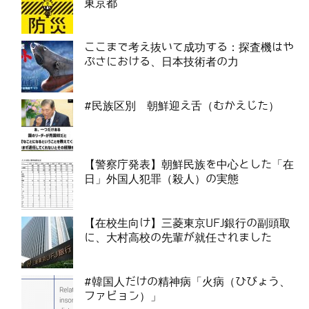
東京都
ここまで考え抜いて成功する：探査機はや
ぶさにおける、日本技術者の力
#民族区別 朝鮮迎え舌（むかえじた）
【警察庁発表】朝鮮民族を中心とした「在
日」外国人犯罪（殺人）の実態
【在校生向け】三菱東京UFJ銀行の副頭取
に、大村高校の先輩が就任されました
#韓国人だけの精神病「火病（ひびょう、
ファビョン）」