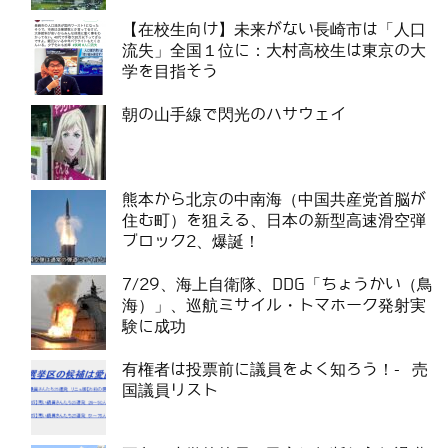
【在校生向け】未来がない長崎市は「人口
流失」全国１位に：大村高校生は東京の大
学を目指そう
朝の山手線で閃光のハサウェイ
熊本から北京の中南海（中国共産党首脳が
住む町）を狙える、日本の新型高速滑空弾
ブロック2、爆誕！
7/29、海上自衛隊、DDG「ちょうかい（鳥
海）」、巡航ミサイル・トマホーク発射実
験に成功
有権者は投票前に議員をよく知ろう！- 売
国議員リスト