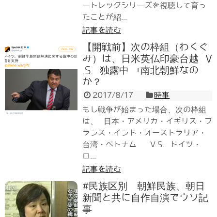
ートレックシリーズを視聴して育っ
たことが紹...
記事を読む
【開戦前】次の枠組（わくぐ
み）は、日米英仏印豪台越 V
.S. 独露中 +南北朝鮮なの
か？
2017/8/17
時事
もし戦争が始まった場合、次の枠組
は、 日本・アメリカ・イギリス・フ
ランス・インド・オーストラリア・
台湾・ベトナム V.S. ドイツ・
ロ...
記事を読む
#民族区別 朝鮮民族、朝日
新聞と共に自作自演でウソ記
事