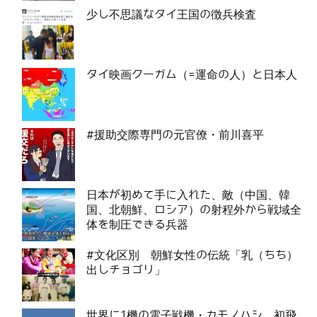
少し不思議なタイ王国の徴兵検査
タイ映画クーガム（=運命の人）と日本人
#援助交際専門の元官僚・前川喜平
日本が初めて手に入れた、敵（中国、韓
国、北朝鮮、ロシア）の射程外から戦域全
体を制圧できる兵器
#文化区別 朝鮮女性の伝統「乳（ちち）
出しチョゴリ」
世界に1機の電子戦機・カモノハシ、初飛