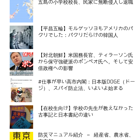
五島の小学校校長、民家に無断侵入し退職
【平昌五輪】モルゲッソヨもアメリカのパ
クリでした：パクリだらけの韓国人
【対北朝鮮】米国務長官、ティラーソン氏
から保守強硬派のポンぺオ氏へ。そして安
倍政権への影響
#仕事が早い高市内閣：日本版DOGE（ドー
ジ）、スパイ防止法、いよいよ始まる
【在校生向け】学校の先生が教えなかった
古事記と日本書紀の違い
防災マニュアル紹介 – 経産省、農水省、