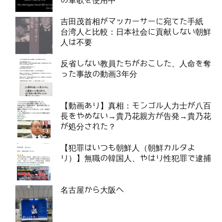
の軍歌を使用中
吉田茂首相がマッカーサーに宛てた手紙
台湾人と比較：日本社会に貢献しない朝鮮
人は不要
反省しない教員たちがおこした、人命を奪
った事故の動画3年分
【動画あり】真相：モンゴル人力士が八百
長をやめない→貴乃花親方が告発→貴乃花
が処分された？
【犯罪はいつも朝鮮人（朝鮮カルタよ
り）】無職の韓国人、やはり性犯罪で逮捕
名古屋から大阪へ