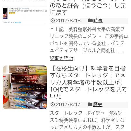
のあと縫合（ほうごう）し元
に戻す
2017/8/18
時事
＊上記：美容整形外科大手の高須ク
リニック院長のコメント この手術ロ
ボットを開発している会社：インテ
ュイティブサージカル合同会社 ...
記事を読む
【在校生向け】科学者を目指
すならスタートレック：アメ
リカ人科学者の半数以上が、
10代でスタートレックを見て
いた
2017/8/17
歴史
スタートレック ボイジャー第6シー
ズン特典映像によれば、科学者にな
ったアメリカ人の半数以上が、スタ