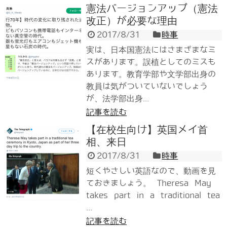
憲法バージョンアップ（憲法
改正）が必要な理由
2017/8/31
時事
実は、日本国憲法にはさまざまなミ
スがあります。誤植としてのミスも
あります。教育学部や文学部出身の
教員は気がついていないでしょう
が、法学部出身...
記事を読む
【在校生向け】英国メイ首
相、来日
2017/8/31
時事
短くやさしい英語なので、動画を見
ておきましょう。 Theresa May
takes part in a traditional tea
...
記事を読む