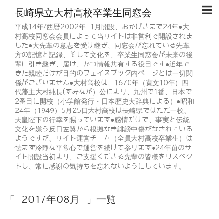
長崎県立大村高校卒業生同窓会
平成14年/西暦2002年 1月開設、おかげさまで24年●大
村高校同窓会会員によって当サイトは非営利で開設されま
した●大先輩の意志を受け継ぎ、同窓会が忘れている先輩
方の記憶と記録、そして文化を、卒業生同窓会が未来の後
輩に引き継ぎ、届け、かつ情報共有する役目です●近年で
きた親睦だけが目的のフェイスブック内ページとは一切関
係がございません●大村高校は、1670年（寛文10年）四
代藩主大村純長(すみなが）公により、九州で1番、日本で
2番目に開校（小学館発行・日本歴史大辞典による）●昭和
24年（1949）5月25日大村高校は長崎県ではただ一校、
天皇陛下の行幸を賜っています●感情だけで、事実と伝統
文化を嫌う反日左翼から根拠なき誹謗中傷がなされている
ようですが、サイト運営チーム（全員大村高校卒業生）は
怯まず冷静な平常心で運営を続けて参ります●24年前のサ
イト開設当初より、ご支援くださる先輩の皆様をリスペク
トし、常に感謝の気持ちを忘れないようにしています。
「 2017年08月 」一覧