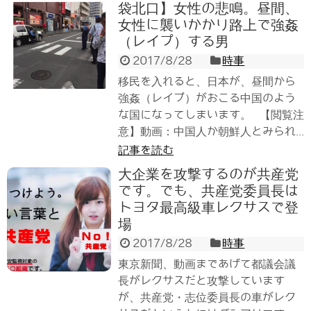
袋北口】女性の悲鳴。昼間、
女性に襲いかかり路上で強姦
（レイプ）する男
2017/8/28
時事
移民を入れると、日本が、昼間から
強姦（レイプ）がおこる中国のよう
な国になってしまいます。 【閲覧注
意】動画：中国人か朝鮮人とみられ...
記事を読む
大企業を攻撃するのが共産党
です。でも、共産党委員長は
トヨタ最高級車レクサスで登
場
2017/8/28
時事
東京新聞、動画まであげて都議会議
長がレクサスだと攻撃しています
が、共産党・志位委員長の車がレク