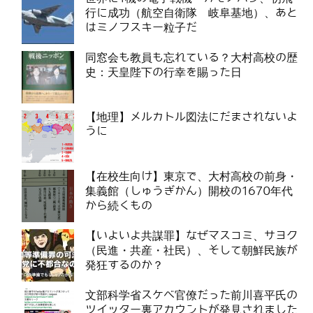
行に成功（航空自衛隊 岐阜基地）、あと
はミノフスキー粒子だ
同窓会も教員も忘れている？大村高校の歴
史：天皇陛下の行幸を賜った日
【地理】メルカトル図法にだまされないよ
うに
【在校生向け】東京で、大村高校の前身・
集義館（しゅうぎかん）開校の1670年代
から続くもの
【いよいよ共謀罪】なぜマスコミ、サヨク
（民進・共産・社民）、そして朝鮮民族が
発狂するのか？
文部科学省スケベ官僚だった前川喜平氏の
ツイッター裏アカウントが発見されました