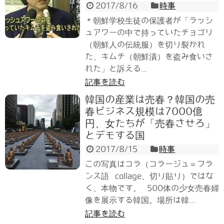
2017/8/16
時事
＊朝鮮学校生徒の保護者が「ラッシ
ュアワーの中で持っていたチョゴリ
（朝鮮人の伝統服）を切り裂かれ
た、キムチ（朝鮮漬）を盗み食いさ
れた」と訴える...
記事を読む
韓国の産業は売春？韓国の売
春ビジネス規模は7000億
円、女たちが「売春させろ」
とデモする国
2017/8/15
時事
この写真はコラ（コラージュ＝フラ
ンス語 collage、切り貼り）ではな
く、本物です。 500体の少女売春婦
像を展示する韓国。場所は韓...
記事を読む