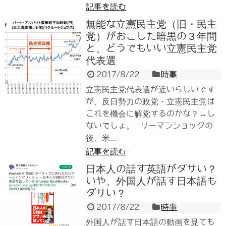
記事を読む
無能な立憲民主党（旧・民主
党）がおこした暗黒の３年間
と、どうでもいい立憲民主党
代表選
2017/8/22
時事
立憲民主党代表選が近いらしいです
が、反日勢力の政党・立憲民主党は
これを機会に解党するのかな？→し
ないでしょ。 リーマンショックの
後、米...
記事を読む
日本人の話す英語がダサい？
いや、外国人が話す日本語も
ダサい？
2017/8/22
時事
外国人が話す日本語の動画を見ても