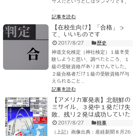
サスだというとにはダンマリです。
...
記事を読む
【在校生向け】「合格」っ
て、いいものです
2017/8/27
歴史
神道文化検定（神社検定）１級を受
験しようと思い、調べたところ、１
級の受験資格がありませんでした。
２級合格者だけ１級の受験資格が与
えられること...
記事を読む
【アメリカ軍発表】北朝鮮の
ミサイル、３発中１発だけ失
敗、残り２発は成功していた
2017/8/27
時事
（上記）画像出典：産経新聞８月26