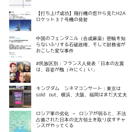
【打ち上げ成功】飛行機の窓から見たH2A
ロケット３７号機の発射
中国のフェンタニル（合成麻薬）密輸を知
らないふりする石破政権、そして財務省が
おこした変な事件
#民族区別：フランス人発表「日本の左翼
は、容姿が醜（みにく）い」
キングダム シネマコンサート：東京は
sold out、横浜、大阪、福岡はまだ大丈夫
ロシア軍の劣化 – ロシアが弱ると、不法
占拠された日本の北方領土を取り戻すチャ
ンスがやってくる