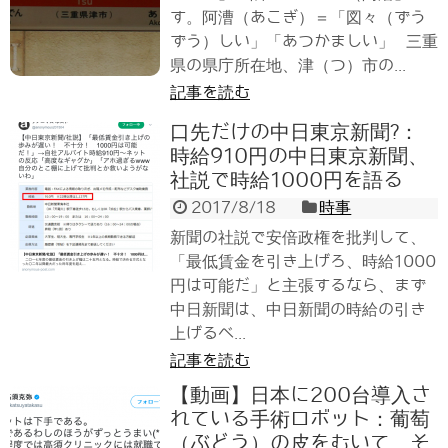
す。阿漕（あこぎ）＝「図々（ずう
ずう）しい」「あつかましい」 三重
県の県庁所在地、津（つ）市の...
記事を読む
口先だけの中日東京新聞?：
時給910円の中日東京新聞、
社説で時給1000円を語る
2017/8/18
時事
新聞の社説で安倍政権を批判して、
「最低賃金を引き上げろ、時給1000
円は可能だ」と主張するなら、まず
中日新聞は、中日新聞の時給の引き
上げるべ...
記事を読む
【動画】日本に200台導入さ
れている手術ロボット：葡萄
（ぶどう）の皮をむいて、そ