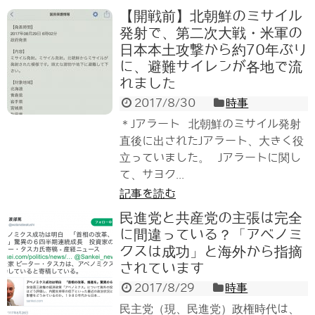
【開戦前】北朝鮮のミサイル
発射で、第二次大戦・米軍の
日本本土攻撃から約70年ぶり
に、避難サイレンが各地で流
れました
2017/8/30
時事
＊Jアラート 北朝鮮のミサイル発射
直後に出されたJアラート、大きく役
立っていました。 Jアラートに関し
て、サヨク...
記事を読む
民進党と共産党の主張は完全
に間違っている？「アベノミ
クスは成功」と海外から指摘
されています
2017/8/29
時事
民主党（現、民進党）政権時代は、