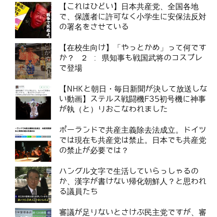
【これはひどい】日本共産党、全国各地
で、保護者に許可なく小学生に安保法反対
の署名をさせている
【在校生向け】「やっとかめ」って何です
か？ ２ : 県知事も戦国武将のコスプレ
で登場
【NHKと朝日・毎日新聞が決して放送しな
い動画】ステルス戦闘機F35初号機に神事
が執（と）りおこなわれました
ポーランドで共産主義除去法成立。ドイツ
では現在も共産党は禁止。日本でも共産党
の禁止が必要では？
ハングル文字で生活していらっしゃるの
か、漢字が書けない帰化朝鮮人？と思われ
る議員たち
審議が足りないとさけぶ民主党ですが、審