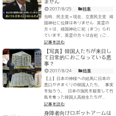
ません
2017/8/25
時事
当時、民主党＝現在、立憲民主党 靖
国神社に位牌はありません 英霊の
方々は、靖国神社に祀（まつ）られ
ています。英霊の方々は合祀（ご...
記事を読む
【写真】韓国人たちが来日し
て日常的におこなっている悪
事？
2017/8/24
時事
【上】日本の神様への絵馬に日本の
悪口かきまくりの韓国人たち。 事実
を知ろう。 日本の漁民を殺害して竹
島を奪った韓国人高校生たちが...
記事を読む
身障者向けロボットアームは