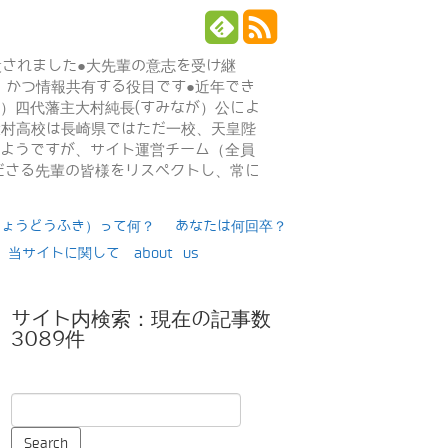
設されました●大先輩の意志を受け継
、かつ情報共有する役目です●近年でき
年）四代藩主大村純長(すみなが）公によ
日大村高校は長崎県ではただ一校、天皇陛
るようですが、サイト運営チーム（全員
ださる先輩の皆様をリスペクトし、常に
りょうどうふき）って何？
あなたは何回卒？
当サイトに関して about us
サイト内検索：現在の記事数
3089件