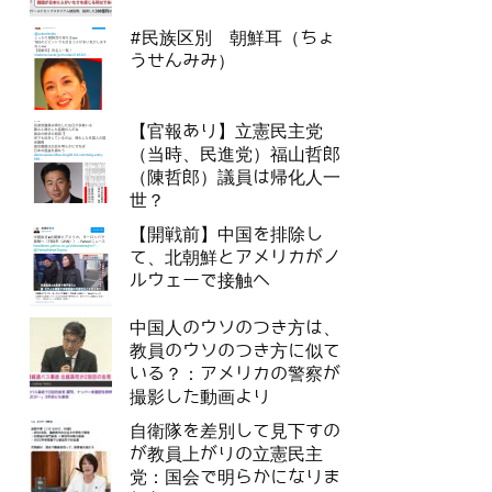
#民族区別 朝鮮耳（ちょ
うせんみみ）
【官報あり】立憲民主党
（当時、民進党）福山哲郎
（陳哲郎）議員は帰化人一
世？
【開戦前】中国を排除し
て、北朝鮮とアメリカがノ
ルウェーで接触へ
中国人のウソのつき方は、
教員のウソのつき方に似て
いる？：アメリカの警察が
撮影した動画より
自衛隊を差別して見下すの
が教員上がりの立憲民主
党：国会で明らかになりま