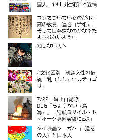
国人、やはり性犯罪で逮捕
ウソをついているのが小中
高の教員、連合（労組）、
そして日弁連なのかな？だ
まされないように
知らない人へ
#文化区別 朝鮮女性の伝
統「乳（ちち）出しチョゴ
リ」
7/29、海上自衛隊、
DDG「ちょうかい（鳥
海）」、巡航ミサイル・ト
マホーク発射実験に成功
タイ映画クーガム（=運命
の人）と日本人