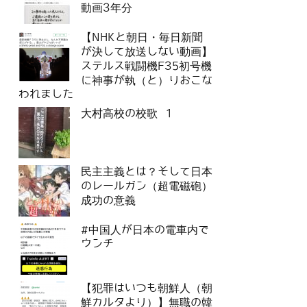
動画3年分
【NHKと朝日・毎日新聞
が決して放送しない動画】
ステルス戦闘機F35初号機
に神事が執（と）りおこな
われました
大村高校の校歌 1
民主主義とは？そして日本
のレールガン（超電磁砲）
成功の意義
#中国人が日本の電車内で
ウンチ
【犯罪はいつも朝鮮人（朝
鮮カルタより）】無職の韓