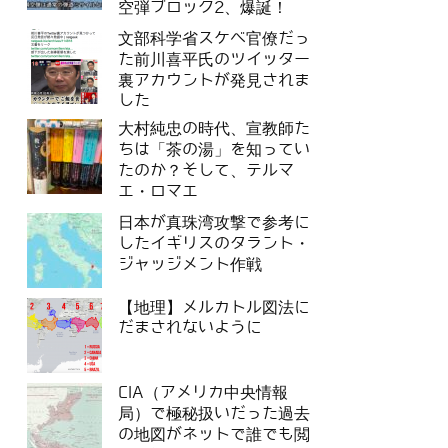
空弾ブロック2、爆誕！
文部科学省スケベ官僚だっ
た前川喜平氏のツイッター
裏アカウントが発見されま
した
大村純忠の時代、宣教師た
ちは「茶の湯」を知ってい
たのか？そして、テルマ
エ・ロマエ
日本が真珠湾攻撃で参考に
したイギリスのタラント・
ジャッジメント作戦
【地理】メルカトル図法に
だまされないように
CIA（アメリカ中央情報
局）で極秘扱いだった過去
の地図がネットで誰でも閲