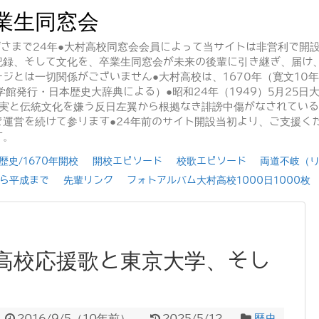
業生同窓会
かげさまで24年●大村高校同窓会会員によって当サイトは非営利で開
記録、そして文化を、卒業生同窓会が未来の後輩に引き継ぎ、届け
ジとは一切関係がございません●大村高校は、1670年（寛文10
学館発行・日本歴史大辞典による）●昭和24年（1949）5月25
事実と伝統文化を嫌う反日左翼から根拠なき誹謗中傷がなされてい
運営を続けて参ります●24年前のサイト開設当初より、ご支援く
す。
史/1670年開校
開校エピソード
校歌エピソード
両道不岐（
ら平成まで
先輩リンク
フォトアルバム大村高校1000日1000枚
高校応援歌と東京大学、そし
2016/9/5
（
10年前
）
2025/5/12
歴史