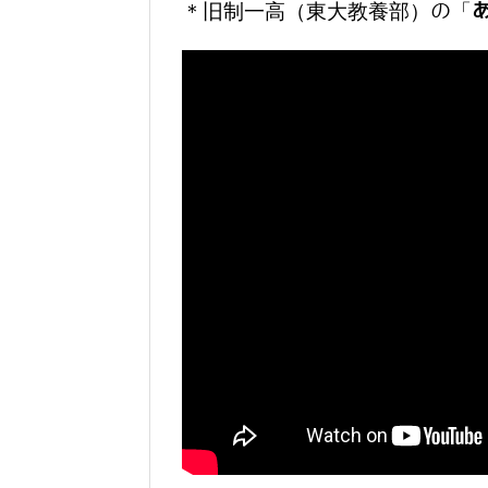
＊旧制一高（東大教養部）の「