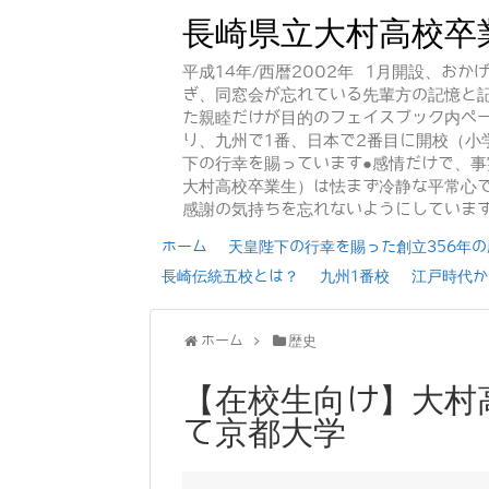
長崎県立大村高校卒
平成14年/西暦2002年 1月開設、お
ぎ、同窓会が忘れている先輩方の記憶と
た親睦だけが目的のフェイスブック内ペー
り、九州で1番、日本で2番目に開校（小
下の行幸を賜っています●感情だけで、
大村高校卒業生）は怯まず冷静な平常心で
感謝の気持ちを忘れないようにしていま
ホーム
天皇陛下の行幸を賜った創立356年の歴
長崎伝統五校とは？
九州1番校
江戸時代か
ホーム
歴史
【在校生向け】大村
て京都大学