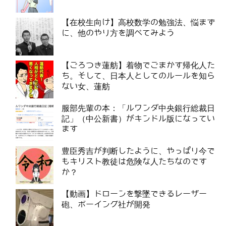
【在校生向け】高校数学の勉強法、悩まず
に、他のやり方を調べてみよう
【ごろつき蓮舫】着物でごまかす帰化人た
ち。そして、日本人としてのルールを知ら
ない女、蓮舫
服部先輩の本：「ルワンダ中央銀行総裁日
記」（中公新書）がキンドル版になってい
ます
豊臣秀吉が判断したように、やっぱり今で
もキリスト教徒は危険な人たちなのです
か？
【動画】ドローンを撃墜できるレーザー
砲、ボーイング社が開発