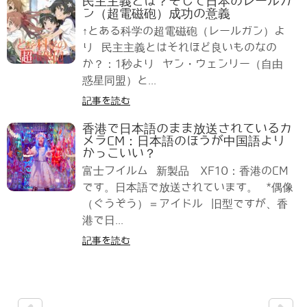
民主主義とは？そして日本のレールガ
ン（超電磁砲）成功の意義
↑とある科学の超電磁砲（レールガン）よ
り 民主主義とはそれほど良いものなの
か？：1秒より ヤン・ウェンリー（自由
惑星同盟）と...
記事を読む
香港で日本語のまま放送されているカ
メラCM：日本語のほうが中国語より
かっこいい？
富士フイルム 新製品 XF10：香港のCM
です。日本語で放送されています。 *偶像
（ぐうぞう）＝アイドル 旧型ですが、香
港で日...
記事を読む