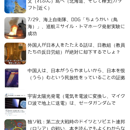
文（れぶん）島へ（北海道、そして樺太[カラ
フト]近く）
7/29、海上自衛隊、DDG「ちょうかい（鳥
海）」、巡航ミサイル・トマホーク発射実験に
成功
外国人が日本人をたたえる話は、日教組（教員
たちの反日労組）が絶対に却下するでしょ？
中国人は、日本がうらやましいから、日本を恨
（うら）むという民族性をっていることの証拠
宇宙太陽光発電（電気を電波に変換し、マイク
ロ波で地上に送電）は、ゼータガンダムで
独ソ戦：第二次大戦時のドイツとソビエト連邦
（ロシア）の戦い。本を読んでもよくわからな