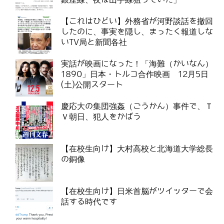
【これはひどい】外務省が河野談話を撤回
したのに、事実を隠し、まったく報道しな
いTV局と新聞各社
実話が映画になった！「海難（かいなん）
1890」日本・トルコ合作映画 12月5日
(土)公開スタート
慶応大の集団強姦（ごうかん）事件で、Ｔ
Ｖ朝日、犯人をかばう
【在校生向け】大村高校と北海道大学総長
の銅像
【在校生向け】日米首脳がツイッターで会
話する時代です