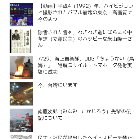
【動画】平成4（1992）年、ハイビジョン
で撮影されたバブル崩壊の東京：高画質で
今のよう
除雪された雪を、わざわざ道にばらまく中
革連（立憲民主）のハッピーな米山隆一さ
ん
7/29、海上自衛隊、DDG「ちょうかい（鳥
海）」、巡航ミサイル・トマホーク発射実
験に成功
今、台湾にいます
南鷹次郎（みなみ たかじろう）先輩の伝
記について
民主・社民が提出したヘイトスピーチ禁止