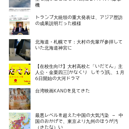
機
トランプ大統領の重大発表は、アジア歴訪
の成果説明だった模様
北海道・札幌です：大村の先輩が参拝して
いた北海道神宮に
【在校生向け】大村高校と「いだてん」主
人公・金栗四三[かなくり しそう]氏、１月
6日開始の大河ドラマ
台湾映画KANOを見てきた
最悪レベルを超えた中国の大気汚染 – 中
国のおかげで、東京より九州のほうが汚
（きたな）い