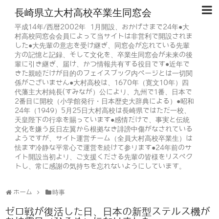
長崎県立大村高校卒業生同窓会
平成14年/西暦2002年 1月開設、おかげさまで24年●大
村高校同窓会会員によって当サイトは非営利で開設されま
した●大先輩の意志を受け継ぎ、同窓会が忘れている先輩
方の記憶と記録、そして文化を、卒業生同窓会が未来の後
輩に引き継ぎ、届け、かつ情報共有する役目です●近年で
きた親睦だけが目的のフェイスブック内ページとは一切関
係がございません●大村高校は、1670年（寛文10年）四
代藩主大村純長(すみなが）公により、九州で1番、日本で
2番目に開校（小学館発行・日本歴史大辞典による）●昭和
24年（1949）5月25日大村高校は長崎県ではただ一校、
天皇陛下の行幸を賜っています●感情だけで、事実と伝統
文化を嫌う反日左翼から根拠なき誹謗中傷がなされている
ようですが、サイト運営チーム（全員大村高校卒業生）は
怯まず冷静な平常心で運営を続けて参ります●24年前のサ
イト開設当初より、ご支援くださる先輩の皆様をリスペク
トし、常に感謝の気持ちを忘れないようにしています。
ホーム
時事
ゼロ戦が復活した日、日本の新型ステルス機が