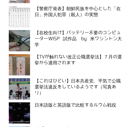
【警察庁発表】朝鮮民族を中心とした「在
日」外国人犯罪（殺人）の実態
【在校生向け】バッテリー不要のコンピュ
ーターWISP 試作品 by 米ワシントン大
学
【TVが触れない改正公職選挙法】７月の選
挙から適用されます
【これはひどい】日本共産党、平気で公職
選挙法違反をしているようです（写真あ
り）
日本語版と英語版で比較するルウム戦役