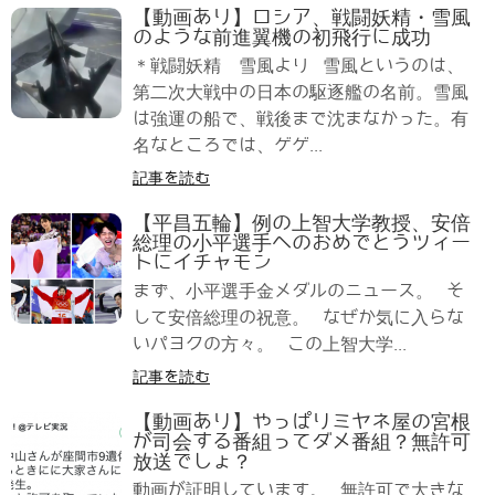
【動画あり】ロシア、戦闘妖精・雪風
のような前進翼機の初飛行に成功
＊戦闘妖精 雪風より 雪風というのは、
第二次大戦中の日本の駆逐艦の名前。雪風
は強運の船で、戦後まで沈まなかった。有
名なところでは、ゲゲ...
記事を読む
【平昌五輪】例の上智大学教授、安倍
総理の小平選手へのおめでとうツィー
トにイチャモン
まず、小平選手金メダルのニュース。 そ
して安倍総理の祝意。 なぜか気に入らな
いパヨクの方々。 この上智大学...
記事を読む
【動画あり】やっぱりミヤネ屋の宮根
が司会する番組ってダメ番組？無許可
放送でしょ？
動画が証明しています。 無許可で大きな