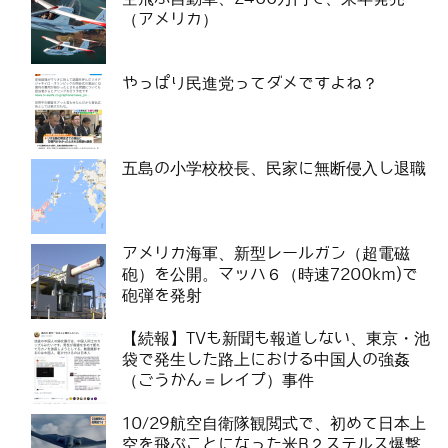
（アメリカ）
やっぱり民進党ってダメですよね？
五島の小学校校長、民家に無断侵入し退職
アメリカ海軍、新型レールガン（超電磁
砲）を公開。マッハ６（時速7200km)で
砲弾を発射
【続報】TVも新聞も報道しない、東京・池
袋で発生した路上における中国人の強姦
（ごうかん＝レイプ）事件
10/29航空自衛隊観閲式で、初めて日本上
空を飛ぶことになった米B２ステルス爆撃