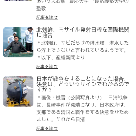
あいうえお順 慶応大学 *慶応義塾大学の
塾歌...
記事を読む
北朝鮮、ミサイル発射日程を国際機関
に通告
＊北朝鮮、サビだらけの潜水艦。潜水した
ら浮上できないと言われているようです。
＊以下、産経新聞より ...
記事を読む
日本が戦争をすることになった場合、
決意は、どういうサインでわかるので
すか？
＊画像：機雷（公開写真より） 日清戦争
は、長崎事件が発端になり、日本政府は、
支那である清国と戦争をする決意をかため
ました。それから日清...
記事を読む