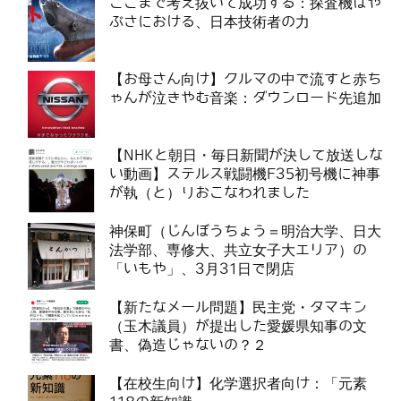
ここまで考え抜いて成功する：探査機はや
ぶさにおける、日本技術者の力
【お母さん向け】クルマの中で流すと赤ち
ゃんが泣きやむ音楽：ダウンロード先追加
【NHKと朝日・毎日新聞が決して放送しな
い動画】ステルス戦闘機F35初号機に神事
が執（と）りおこなわれました
神保町（じんぼうちょう＝明治大学、日大
法学部、専修大、共立女子大エリア）の
「いもや」、3月31日で閉店
【新たなメール問題】民主党・タマキン
（玉木議員）が提出した愛媛県知事の文
書、偽造じゃないの？２
【在校生向け】化学選択者向け：「元素