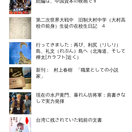
続編は、中国資本の映画です
第二次世界大戦中 旧制大村中学（大村高
校の前身）生徒の在校生日記 4
行ってきました：再び、利尻（りしり）
島、礼文（れぶん）島へ（北海道、そして
樺太[カラフト]近く）
新刊： 村上春樹 「職業としての小説
家」
現在の水戸黄門、暴れん坊将軍：肩書きな
しで実力発揮
台湾に残されていた戦前の文書