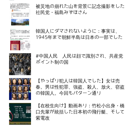
被災地の崩れた山を背景に記念撮影をした
社民党・福島みずほさん
韓国人にダマされないように：事実は、
1945年まで朝鮮半島は日本の一部でした
#中国人民 人民は顔で識別され、共産党
ポイント制の国
【やっぱり犯人は韓国人でした】女は売
春。男は性犯罪、強盗、殺人、放火、窃盗
の韓国人。今回もパターン通り
【在校生向け】動画あり：竹松小出身・橋
口先輩が統括した日本初の飛行艇、そして
紫電改