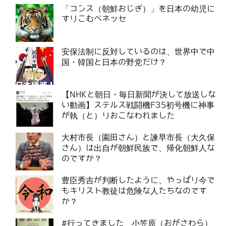
「コンス（朝鮮おじぎ）」を日本の幼児に
すりこむベネッセ
安保法制に反対しているのは、世界中で中
国・韓国と日本の野党だけ？
【NHKと朝日・毎日新聞が決して放送しな
い動画】ステルス戦闘機F35初号機に神事
が執（と）りおこなわれました
大村市長（園田さん）と諫早市長（大久保
さん）は出自が朝鮮民族で、帰化朝鮮人な
のですか？
豊臣秀吉が判断したように、やっぱり今で
もキリスト教徒は危険な人たちなのです
か？
#行ってきました 小笠原（おがさわら）