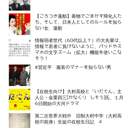
【ごろつき蓮舫】着物でごまかす帰化人た
ち。そして、日本人としてのルールを知ら
ない女、蓮舫
情報弱者世代（60代以上？）の大先輩は、
情報で若者に負けないように、パッドやス
マホの文字ズーム（拡大）機能を使いこな
そう！
#習近平 服装のマナーを知らない男
【在校生向け】大村高校と「いだてん」主
人公・金栗四三[かなくり しそう]氏、１月
6日開始の大河ドラマ
第二次世界大戦中 旧制大村中学（大村高
校の前身）生徒の在校生日記 4