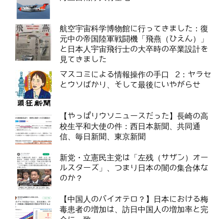
航空宇宙科学博物館に行ってきました：復
元中の帝国陸軍戦闘機「飛燕（ひえん）」
と日本人宇宙飛行士の大卒時の卒業設計を
見てきました
マスコミによる情報操作の手口 2：ヤラセ
とウソばかり、そして最後にいやがらせ
【やっぱりウソニュースだった】長崎の高
校生平和大使の件：西日本新聞、共同通
信、毎日新聞、東京新聞
新党・立憲民主党は「左残（サザン）オー
ルスターズ」、つまり日本の闇の集合体な
のか？
【中国人のバイオテロ？】日本における梅
毒患者の増加は、訪日中国人の増加率と完