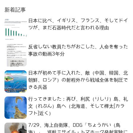
新着記事
日本に比べ、イギリス、フランス、そしてドイ
ツが、まだ石器時代だと言われる理由
反省しない教員たちがおこした、人命を奪った
事故の動画3年分
日本が初めて手に入れた、敵（中国、韓国、北
朝鮮、ロシア）の射程外から戦域全体を制圧で
きる兵器
行ってきました：再び、利尻（りしり）島、礼
文（れぶん）島へ（北海道、そして樺太[カラ
フト]近く）
7/29、海上自衛隊、DDG「ちょうかい（鳥
海）」、巡航ミサイル・トマホーク発射実験に