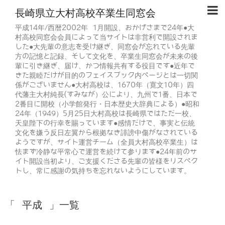
長崎県立大村高校卒業生同窓会
平成14年/西暦2002年 1月開設、おかげさまで24年●大
村高校同窓会会員によって当サイトは非営利で開設されま
した●大先輩の意志を受け継ぎ、同窓会が忘れている先輩
方の記憶と記録、そして文化を、卒業生同窓会が未来の後
輩に引き継ぎ、届け、かつ情報共有する役目です●近年で
きた親睦だけが目的のフェイスブック内ページとは一切関
係がございません●大村高校は、1670年（寛文10年）四
代藩主大村純長(すみなが）公により、九州で1番、日本で
2番目に開校（小学館発行・日本歴史大辞典による）●昭和
24年（1949）5月25日大村高校は長崎県ではただ一校、
天皇陛下の行幸を賜っています●感情だけで、事実と伝統
文化を嫌う反日左翼から根拠なき誹謗中傷がなされている
ようですが、サイト運営チーム（全員大村高校卒業生）は
怯まず冷静な平常心で運営を続けて参ります●24年前のサ
イト開設当初より、ご支援くださる先輩の皆様をリスペク
トし、常に感謝の気持ちを忘れないようにしています。
「 平成 」一覧