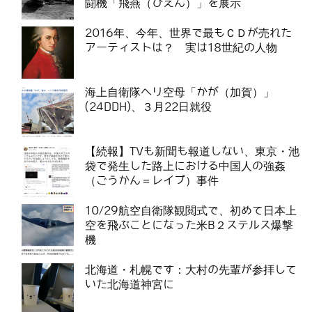
闘機「飛燕（ひえん）」を展示
2016年、今年、世界で最もＣＤが売れた
アーティストは？ 実は18世紀の人物
海上自衛隊ヘリ空母「かが（加賀）」
(24DDH)、３月22日就役
【続報】TVも新聞も報道しない、東京・池
袋で発生した路上における中国人の強姦
（ごうかん＝レイプ）事件
10/29航空自衛隊観閲式で、初めて日本上
空を飛ぶことになった米B２ステルス爆撃
機
北海道・札幌です：大村の先輩が参拝して
いた北海道神宮に