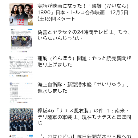
実話が映画になった！「海難（かいなん）
1890」日本・トルコ合作映画 12月5日
(土)公開スタート
偽善とヤラセ？の24時間テレビは、もう、
いらないんじゃない
蓮舫（れんほう）問題：やっと読売新聞が
取り上げました
海上自衛隊・新型潜水艦「せいりゅう」、
進水しました
欅坂46「ナチス風衣装」の件 1：南米・
チリ陸軍の軍装は、現在もナチスとほぼ同
じ
【これはひどい】毎日新聞がネット界への