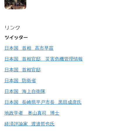
リンク
ツイッター
日本国 首相 高市早苗
日本国 首相官邸 災害危機管理情報
日本国 首相官邸
日本国 防衛省
日本国 海上自衛隊
日本国 長崎県平戸市長 黒田成彦氏
地政学者 奥山真司 博士
経済評論家 渡邉哲也氏