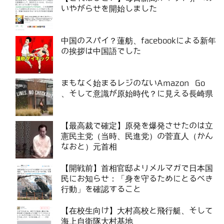
いやがらせを開始しました
中国のスパイ？蓮舫、facebookによる新年
の挨拶は中国語でした
まもなく始まるレジのないAmazon Go
、そして意識が原始時代？に見える長崎県
【最高裁で確定】原発を爆発させたのは立
憲民主党（当時、民進党）の菅直人（かん
なおと）元首相
【開戦前】首相官邸よりメルマガで日本国
民にお知らせ：「身を守るためにとるべき
行動」を確認すること
【在校生向け】大村高校と飛行艇、そして
海上自衛隊大村基地