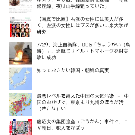
銀座線、夜は山手線狙っていた」
【写真で比較】右派の女性には美人が多
く、左派の女性にはブスが多い…米大学が
研究
7/29、海上自衛隊、DDG「ちょうかい（鳥
海）」、巡航ミサイル・トマホーク発射実
験に成功
知っておきたい韓国・朝鮮の真実
最悪レベルを超えた中国の大気汚染 – 中
国のおかげで、東京より九州のほうが汚
（きたな）い
慶応大の集団強姦（ごうかん）事件で、Ｔ
Ｖ朝日、犯人をかばう