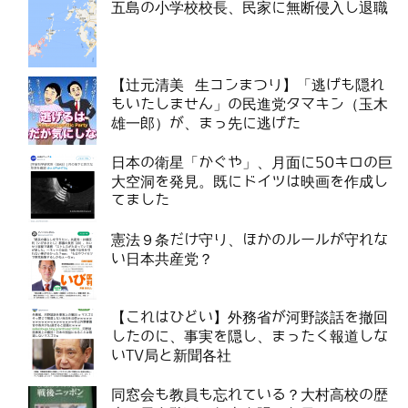
五島の小学校校長、民家に無断侵入し退職
【辻元清美 生コンまつり】「逃げも隠れ
もいたしません」の民進党タマキン（玉木
雄一郎）が、まっ先に逃げた
日本の衛星「かぐや」、月面に50キロの巨
大空洞を発見。既にドイツは映画を作成し
てました
憲法９条だけ守り、ほかのルールが守れな
い日本共産党？
【これはひどい】外務省が河野談話を撤回
したのに、事実を隠し、まったく報道しな
いTV局と新聞各社
同窓会も教員も忘れている？大村高校の歴