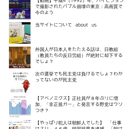
【動画】平成4（1992）年、ハイビジョン
で撮影されたバブル崩壊の東京：高画質で
今のよう
当サイトについて about us
外国人が日本人をたたえる話は、日教組
（教員たちの反日労組）が絶対に却下する
でしょ？
次の選挙でも民主党は負けるでしょ？わか
ってないのが民主党
【アベノミクス】正社員が８年ぶりに増
加、「非正規ガー」と発言する野党はウソ
つき？
【やっぱり犯人は朝鮮人でした】 「仕事
はスリ」４６歳、韓国籍男を逮捕 「朝は