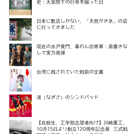
史：天皇陛下の行幸を賜った日
日本に数店しかない、「天然かき氷」の店
に行ってきました
現在の水戸黄門、暴れん坊将軍：肩書きな
しで実力発揮
台湾に残されていた戦前の文書
渚（なぎさ）のシンドバッド
【在校生、工学部志望者向け】川崎重工、
10月15日より創立120周年記念展 三式戦