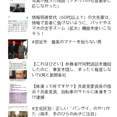
写真が残った理由（アメリカの引渡要求に
応じなかった）
情報弱者世代（60代以上？）の大先輩は、
情報で若者に負けないように、パッドやス
マホの文字ズーム（拡大）機能を使いこな
そう！
#習近平 服装のマナーを知らない男
【これはひどい】外務省が河野談話を撤回
したのに、事実を隠し、まったく報道しな
いTV局と新聞各社
【体液って何ですか？】共産党委員長の指
示？共産党員、自転車のサドルに体液をつ
け逮捕
#文化区別：正しい「バンザイ」のやりか
た（両手、手のひらの向きに注目）