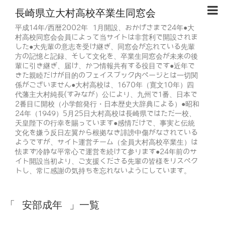
長崎県立大村高校卒業生同窓会
平成14年/西暦2002年 1月開設、おかげさまで24年●大
村高校同窓会会員によって当サイトは非営利で開設されま
した●大先輩の意志を受け継ぎ、同窓会が忘れている先輩
方の記憶と記録、そして文化を、卒業生同窓会が未来の後
輩に引き継ぎ、届け、かつ情報共有する役目です●近年で
きた親睦だけが目的のフェイスブック内ページとは一切関
係がございません●大村高校は、1670年（寛文10年）四
代藩主大村純長(すみなが）公により、九州で1番、日本で
2番目に開校（小学館発行・日本歴史大辞典による）●昭和
24年（1949）5月25日大村高校は長崎県ではただ一校、
天皇陛下の行幸を賜っています●感情だけで、事実と伝統
文化を嫌う反日左翼から根拠なき誹謗中傷がなされている
ようですが、サイト運営チーム（全員大村高校卒業生）は
怯まず冷静な平常心で運営を続けて参ります●24年前のサ
イト開設当初より、ご支援くださる先輩の皆様をリスペク
トし、常に感謝の気持ちを忘れないようにしています。
「 安部成年 」一覧