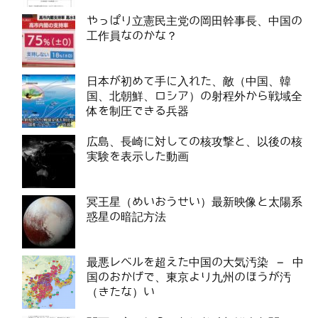
やっぱり立憲民主党の岡田幹事長、中国の
工作員なのかな？
日本が初めて手に入れた、敵（中国、韓
国、北朝鮮、ロシア）の射程外から戦域全
体を制圧できる兵器
広島、長崎に対しての核攻撃と、以後の核
実験を表示した動画
冥王星（めいおうせい）最新映像と太陽系
惑星の暗記方法
最悪レベルを超えた中国の大気汚染 – 中
国のおかげで、東京より九州のほうが汚
（きたな）い