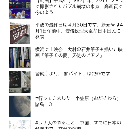
【動画】平成4（1992）年、ハイビジョン
で撮影されたバブル崩壊の東京：高画質で
今のよう
平成の最終日は４月30日です。新元号は4
月1日午前中、安倍総理大臣が日本国民に
発表
横浜で上映会：大村の石井筆子を描いた映
画「筆子その愛、天使のピアノ」
警察庁より:「闇バイト」は犯罪です
#行ってきました 小笠原（おがさわら）
諸島 3
#シナ人のやること 中国、すでに日本の
領海内で、空母の演習