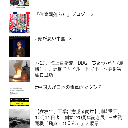
「保育園落ちた」ブログ ２
#頭が悪い中国 3
7/29、海上自衛隊、DDG「ちょうかい（鳥
海）」、巡航ミサイル・トマホーク発射実
験に成功
#中国人が日本の電車内でウンチ
【在校生、工学部志望者向け】川崎重工、
10月15日より創立120周年記念展 三式戦
闘機「飛燕（ひえん）」を展示