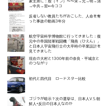
家主席に：殷（イン）〜〜宋→元→明→清
→中共→習⇐今ココ
反省しない教員たちがおこした、人命を奪
った事故の動画3年分
航空宇宙科学博物館に行ってきました：復
元中の帝国陸軍戦闘機「飛燕（ひえん）」
と日本人宇宙飛行士の大卒時の卒業設計を
見てきました
現在の大村と1300年前の奈良・平城京と
のつながり
初代と四代目 ロードスター比較
ゴジラが暗示？次の選挙は、日本人V.S.朝
鮮人+反日の日本人なのか