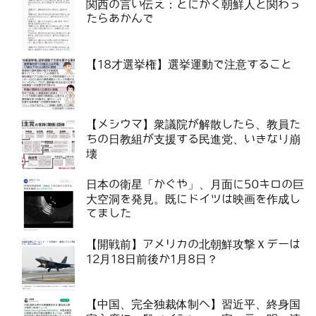
関西の言い伝え：とにかく朝鮮人と関わっ
たらあかんで
【18才選挙権】選挙運動で注意すること
【メシウマ】衆議院が解散したら、教員た
ちの日教組が支援する民進党、いきなり崩
壊
日本の衛星「かぐや」、月面に50キロの巨
大空洞を発見。既にドイツは映画を作成し
てました
【開戦前】アメリカの北朝鮮攻撃Ｘデーは
12月18日前後か1月8日？
【中国、完全独裁体制へ】習近平、終身国