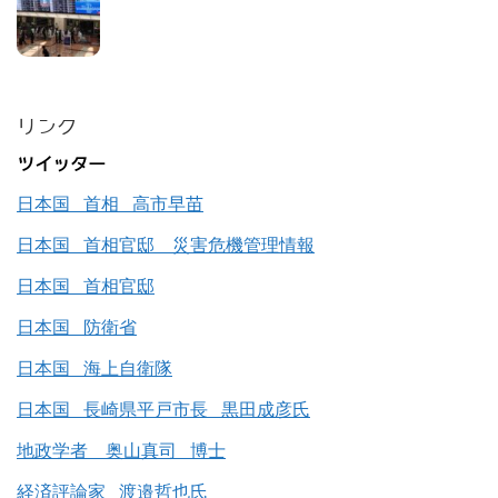
リンク
ツイッター
日本国 首相 高市早苗
日本国 首相官邸 災害危機管理情報
日本国 首相官邸
日本国 防衛省
日本国 海上自衛隊
日本国 長崎県平戸市長 黒田成彦氏
地政学者 奥山真司 博士
経済評論家 渡邉哲也氏