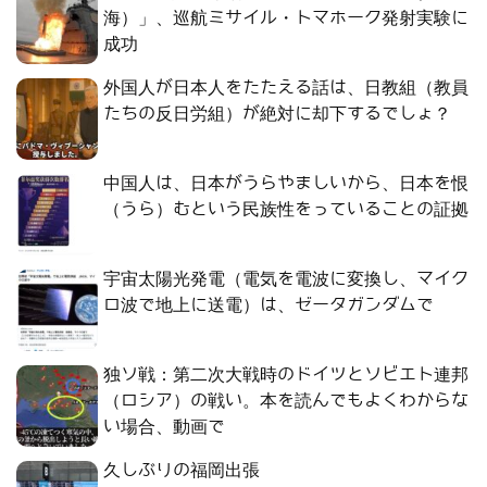
海）」、巡航ミサイル・トマホーク発射実験に
成功
外国人が日本人をたたえる話は、日教組（教員
たちの反日労組）が絶対に却下するでしょ？
中国人は、日本がうらやましいから、日本を恨
（うら）むという民族性をっていることの証拠
宇宙太陽光発電（電気を電波に変換し、マイク
ロ波で地上に送電）は、ゼータガンダムで
独ソ戦：第二次大戦時のドイツとソビエト連邦
（ロシア）の戦い。本を読んでもよくわからな
い場合、動画で
久しぶりの福岡出張