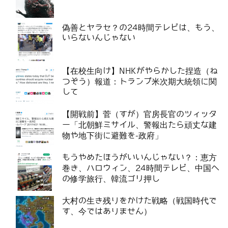
偽善とヤラセ？の24時間テレビは、もう、
いらないんじゃない
【在校生向け】NHKがやらかした捏造（ね
つぞう）報道：トランプ米次期大統領に関
して
【開戦前】菅（すが）官房長官のツィッタ
ー「北朝鮮ミサイル、警報出たら頑丈な建
物や地下街に避難を-政府」
もうやめたほうがいいんじゃない？：恵方
巻き、ハロウィン、24時間テレビ、中国へ
の修学旅行、韓流ゴリ押し
大村の生き残りをかけた戦略（戦国時代で
す、今ではありません）