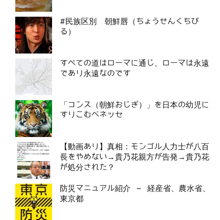
#民族区別 朝鮮唇（ちょうせんくちび
る）
すべての道はローマに通じ、ローマは永遠
であり永遠なのです
「コンス（朝鮮おじぎ）」を日本の幼児に
すりこむベネッセ
【動画あり】真相：モンゴル人力士が八百
長をやめない→貴乃花親方が告発→貴乃花
が処分された？
防災マニュアル紹介 – 経産省、農水省、
東京都