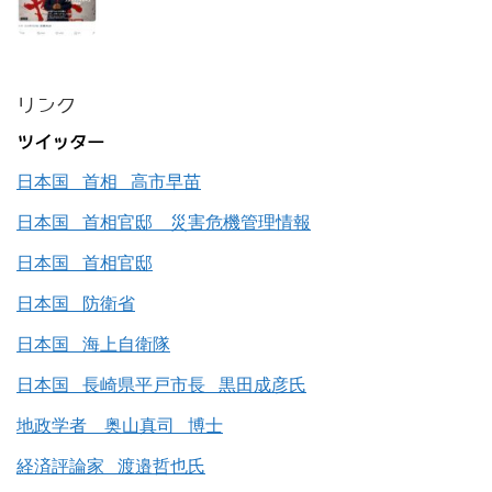
リンク
ツイッター
日本国 首相 高市早苗
日本国 首相官邸 災害危機管理情報
日本国 首相官邸
日本国 防衛省
日本国 海上自衛隊
日本国 長崎県平戸市長 黒田成彦氏
地政学者 奥山真司 博士
経済評論家 渡邉哲也氏