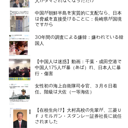
人がダマされなくなっただけ
中国が朝鮮半島を実質的に支配なら、日本
は脅威を直接受けることに：長崎県が国境
ですから
30年間の調査による嫌韓：嫌われている韓
国人
【中国人は迷惑】動画：千葉・成田空港で
中国人175人が暴（あば）れ、日本人に暴
行・傷害
女性初の海上自衛隊司令官、３月６日着
任。階級は大佐（一等海佐）
【在校生向け】大村高校の先輩が、三菱Ｕ
ＦＪモルガン・スタンレー証券社長に就任
されました