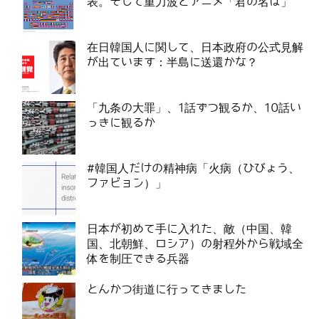
表。そして重力波とアニメ「君の名は」
在日韓国人に関して、日本政府の公式見解
が出ています：半島に送還かな？
「九条の大罪」、1話ずつ観るか、10話い
っきに観るか
#韓国人だけの精神病「火病（ひびょう、
ファビョン）」
日本が初めて手に入れた、敵（中国、韓
国、北朝鮮、ロシア）の射程外から戦域全
体を制圧できる兵器
とんかつ街道に行ってきました