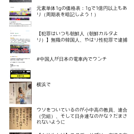
元素単体1gの価格表：1gで1億円以上もあ
り（周期表を暗記しよう！）
【犯罪はいつも朝鮮人（朝鮮カルタよ
り）】無職の韓国人、やはり性犯罪で逮捕
#中国人が日本の電車内でウンチ
横浜で
ウソをついているのが小中高の教員、連合
（労組）、そして日弁連なのかな？だまさ
れないように