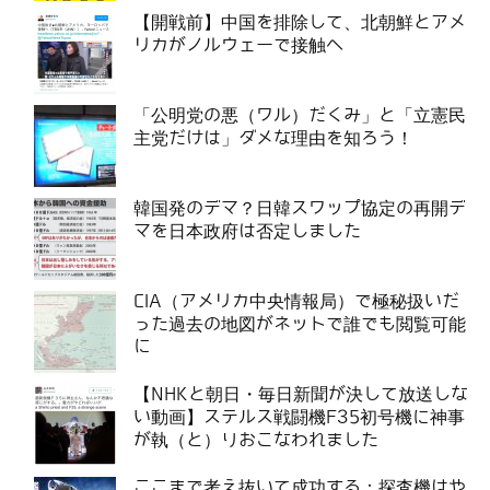
【開戦前】中国を排除して、北朝鮮とアメ
リカがノルウェーで接触へ
「公明党の悪（ワル）だくみ」と「立憲民
主党だけは」ダメな理由を知ろう！
韓国発のデマ？日韓スワップ協定の再開デ
マを日本政府は否定しました
CIA（アメリカ中央情報局）で極秘扱いだ
った過去の地図がネットで誰でも閲覧可能
に
【NHKと朝日・毎日新聞が決して放送しな
い動画】ステルス戦闘機F35初号機に神事
が執（と）りおこなわれました
ここまで考え抜いて成功する：探査機はや