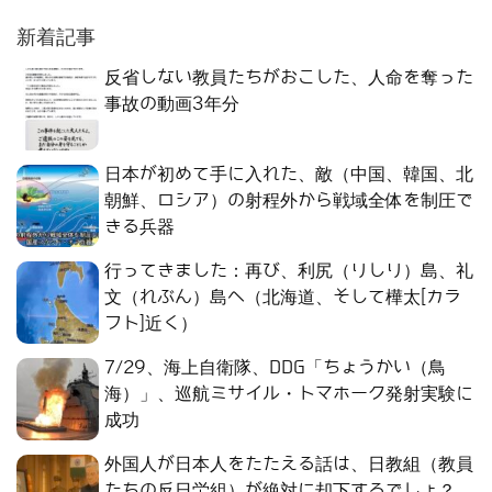
新着記事
反省しない教員たちがおこした、人命を奪った
事故の動画3年分
日本が初めて手に入れた、敵（中国、韓国、北
朝鮮、ロシア）の射程外から戦域全体を制圧で
きる兵器
行ってきました：再び、利尻（りしり）島、礼
文（れぶん）島へ（北海道、そして樺太[カラ
フト]近く）
7/29、海上自衛隊、DDG「ちょうかい（鳥
海）」、巡航ミサイル・トマホーク発射実験に
成功
外国人が日本人をたたえる話は、日教組（教員
たちの反日労組）が絶対に却下するでしょ？