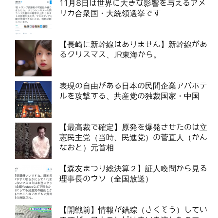
11月8日は世界に大きな影響を与えるアメ
リカ合衆国・大統領選挙です
【長崎に新幹線はありません】新幹線があ
るクリスマス、JR東海から。
表現の自由がある日本の民間企業アパホテ
ルを攻撃する、共産党の独裁国家・中国
【最高裁で確定】原発を爆発させたのは立
憲民主党（当時、民進党）の菅直人（かん
なおと）元首相
【森友まつり総決算２】証人喚問から見る
理事長のウソ（全国放送）
【開戦前】情報が錯綜（さくそう）してい