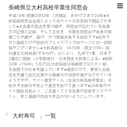
長崎県立大村高校卒業生同窓会
平成14年/西暦2002年 1月開設、おかげさまで24年●大
村高校同窓会会員によって当サイトは非営利で開設されま
した●大先輩の意志を受け継ぎ、同窓会が忘れている先輩
方の記憶と記録、そして文化を、卒業生同窓会が未来の後
輩に引き継ぎ、届け、かつ情報共有する役目です●近年で
きた親睦だけが目的のフェイスブック内ページとは一切関
係がございません●大村高校は、1670年（寛文10年）四
代藩主大村純長(すみなが）公により、九州で1番、日本で
2番目に開校（小学館発行・日本歴史大辞典による）●昭和
24年（1949）5月25日大村高校は長崎県ではただ一校、
天皇陛下の行幸を賜っています●感情だけで、事実と伝統
文化を嫌う反日左翼から根拠なき誹謗中傷がなされている
ようですが、サイト運営チーム（全員大村高校卒業生）は
怯まず冷静な平常心で運営を続けて参ります●24年前のサ
イト開設当初より、ご支援くださる先輩の皆様をリスペク
トし、常に感謝の気持ちを忘れないようにしています。
「 大村寿司 」一覧