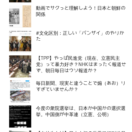
動画でサクっと理解しよう！日本と朝鮮の
関係
#文化区別：正しい「バンザイ」のやりか
た
【TPP】やっぱ民進党（現在、立憲民主
党）って暴力好き？NHKはまったく報道せ
ず、朝日毎日はウソ報道か？
毎日新聞、現実と違うことで煽（あお）り
すぎていませんか？
今度の衆院選挙は、日本か中国かの選択選
挙。中国側が中革連（立憲、公明）