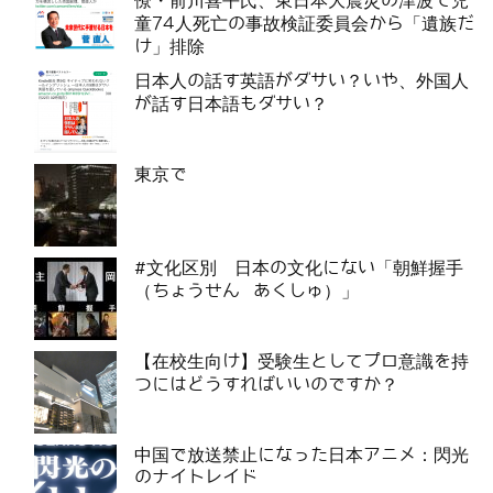
僚・前川喜平氏、東日本大震災の津波で児
童74人死亡の事故検証委員会から「遺族だ
け」排除
日本人の話す英語がダサい？いや、外国人
が話す日本語もダサい？
東京で
#文化区別 日本の文化にない「朝鮮握手
（ちょうせん あくしゅ）」
【在校生向け】受験生としてプロ意識を持
つにはどうすればいいのですか？
中国で放送禁止になった日本アニメ：閃光
のナイトレイド