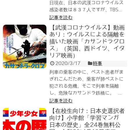
日現在、日本の武漢コロナウイルス
感染者数は８３７人ですが、TBS...
記事を読む
【武漢コロナウイルス】動画
あり：ウイルスによる隔離を
描いた映画「カサンドラクロ
ス」（英国、西ドイツ、イタ
リア映画）
2020/3/17
時事
列車の乗客の中に、ペスト患者がま
ぎれこんだため、乗客が肺ペストに
犯される危機。そこで列車を隔離
し、危険なカサンドラ鉄橋に。 ...
記事を読む
【在校生向け：日本史選択者
向け】小学館「学習マンガ
日本の歴史」全24巻無料公