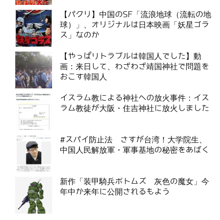
【パクリ】中国のSF「流浪地球（流転の地
球）」、オリジナルは日本映画「妖星ゴラ
ス」なのか
【やっぱりトラブルは韓国人でした】動
画：来日して、わざわざ靖国神社で問題を
おこす韓国人
イスラム教による神社への放火事件：イス
ラム教徒が大阪・住吉神社に放火しました
#スパイ防止法 さすが台湾！大学院生、
中国人民解放軍・軍事基地の秘密をあばく
新作「装甲騎兵ボトムズ 灰色の魔女」今
年中か来年に公開されるもよう