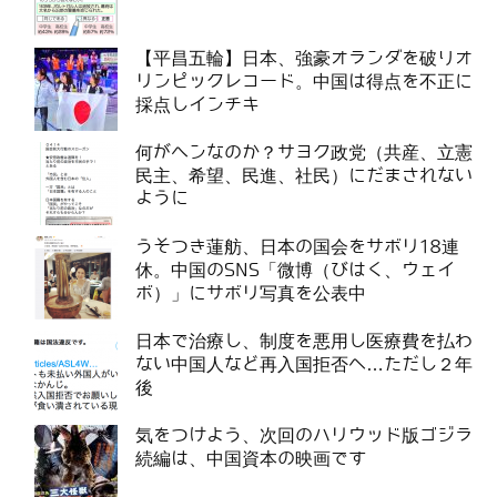
【平昌五輪】日本、強豪オランダを破りオ
リンピックレコード。中国は得点を不正に
採点しインチキ
何がヘンなのか？サヨク政党（共産、立憲
民主、希望、民進、社民）にだまされない
ように
うそつき蓮舫、日本の国会をサボリ18連
休。中国のSNS「微博（びはく、ウェイ
ボ）」にサボリ写真を公表中
日本で治療し、制度を悪用し医療費を払わ
ない中国人など再入国拒否へ…ただし２年
後
気をつけよう、次回のハリウッド版ゴジラ
続編は、中国資本の映画です