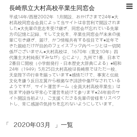
長崎県立大村高校卒業生同窓会
平成14年/西暦2002年 1月開設、おかげさまで24年●大
村高校同窓会会員によって当サイトは非営利で開設されま
した●大先輩の意志を受け継ぎ、同窓会が忘れている先輩
方の記憶と記録、そして文化を、卒業生同窓会が未来の後
輩に引き継ぎ、届け、かつ情報共有する役目です●近年で
きた親睦だけが目的のフェイスブック内ページとは一切関
係がございません●大村高校は、1670年（寛文10年）四
代藩主大村純長(すみなが）公により、九州で1番、日本で
2番目に開校（小学館発行・日本歴史大辞典による）●昭和
24年（1949）5月25日大村高校は長崎県ではただ一校、
天皇陛下の行幸を賜っています●感情だけで、事実と伝統
文化を嫌う反日左翼から根拠なき誹謗中傷がなされている
ようですが、サイト運営チーム（全員大村高校卒業生）は
怯まず冷静な平常心で運営を続けて参ります●24年前のサ
イト開設当初より、ご支援くださる先輩の皆様をリスペク
トし、常に感謝の気持ちを忘れないようにしています。
「 2020年03月 」一覧