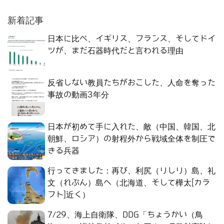
新着記事
日本に比べ、イギリス、フランス、そしてドイ
ツが、まだ石器時代だと言われる理由
反省しない教員たちがおこした、人命を奪った
事故の動画3年分
日本が初めて手に入れた、敵（中国、韓国、北
朝鮮、ロシア）の射程外から戦域全体を制圧で
きる兵器
行ってきました：再び、利尻（りしり）島、礼
文（れぶん）島へ（北海道、そして樺太[カラ
フト]近く）
7/29、海上自衛隊、DDG「ちょうかい（鳥