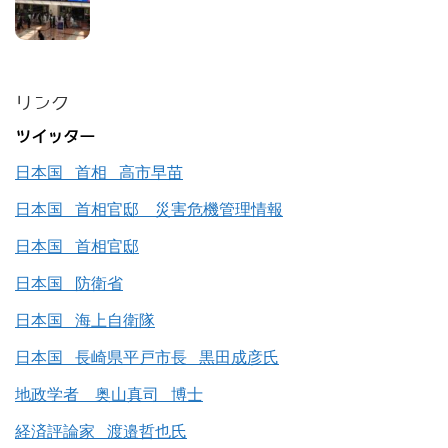
リンク
ツイッター
日本国 首相 高市早苗
日本国 首相官邸 災害危機管理情報
日本国 首相官邸
日本国 防衛省
日本国 海上自衛隊
日本国 長崎県平戸市長 黒田成彦氏
地政学者 奥山真司 博士
経済評論家 渡邉哲也氏