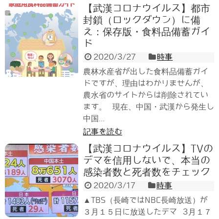
【武漢コロナウイルス】都市
封鎖（ロックダウン）に備
え：保存版・食料品備蓄ガイ
ド
2020/3/27
時事
農林水産省が出した食料品備蓄ガイ
ドですが、理由はわかりませんが、
農水省のサイトからは削除されてい
ます。 現在、中国・武漢から発生し
中国...
記事を読む
【武漢コロナウイルス】TVの
デマを信用しないで、本当の
感染者数と死者数をチェック
2020/3/17
時事
▲TBS（長崎ではNBC長崎放送）が
３月１５日に放送したデマ 3月１７