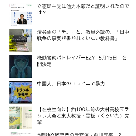
立憲民主党は他力本願だと証明されたので
は？
渋谷駅の「チ。」と、教員必読の、「日中
戦争の事実が書かれていない教科書」
機動警察パトレイバーEZY 5月15日 公
開決定！
中国人、日本のコンビニで暴力
【在校生向け】約100年前の大村高校マラ
ソン大会と東大教授・黒板（くろいた）先
輩
#援助交際専門の元官僚・前川喜平 2