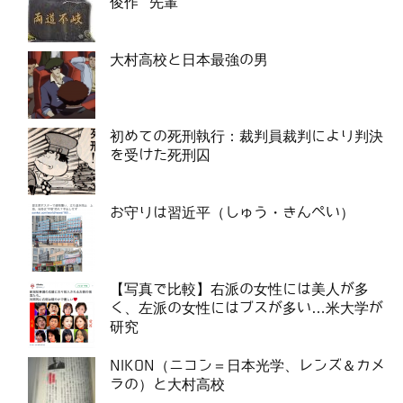
俊作 先輩
大村高校と日本最強の男
初めての死刑執行：裁判員裁判により判決
を受けた死刑囚
お守りは習近平（しゅう・きんぺい）
【写真で比較】右派の女性には美人が多
く、左派の女性にはブスが多い…米大学が
研究
NIKON（ニコン＝日本光学、レンズ＆カメ
ラの）と大村高校