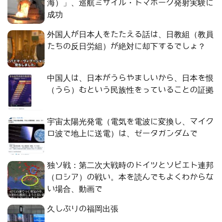
海）」、巡航ミサイル・トマホーク発射実験に
成功
外国人が日本人をたたえる話は、日教組（教員
たちの反日労組）が絶対に却下するでしょ？
中国人は、日本がうらやましいから、日本を恨
（うら）むという民族性をっていることの証拠
宇宙太陽光発電（電気を電波に変換し、マイク
ロ波で地上に送電）は、ゼータガンダムで
独ソ戦：第二次大戦時のドイツとソビエト連邦
（ロシア）の戦い。本を読んでもよくわからな
い場合、動画で
久しぶりの福岡出張