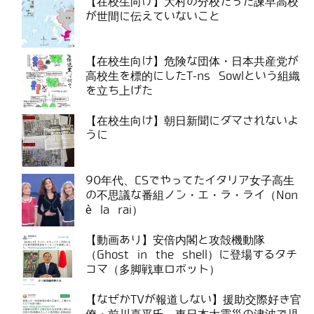
【在校生向け】大村の分校だった諫早高校
が世間に伝えていないこと
【在校生向け】危険な団体・日本共産党が
高校生を標的にしたT-ns Sowlという組織
を立ち上げた
【在校生向け】朝日新聞にダマされないよ
うに
90年代、CSでやってたイタリア女子高生
の不思議な番組ノン・エ・ラ・ライ（Non
è la rai）
【動画あり】安倍内閣と攻殻機動隊
（Ghost in the shell）に登場するタチ
コマ（多脚戦車ロボット）
【なぜかTVが報道しない】援助交際好き官