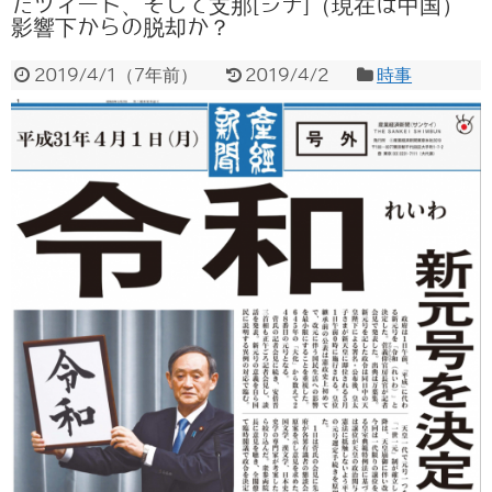
たツィート、そして支那[シナ]（現在は中国）
影響下からの脱却か？
2019/4/1
（
7年前
）
2019/4/2
時事