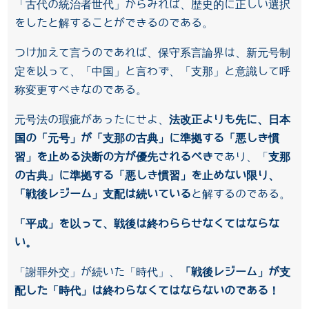
「古代の統治者世代」からみれば、歴史的に正しい選択
をしたと解することができるのである。
つけ加えて言うのであれば、保守系言論界は、新元号制
定を以って、「中国」と言わず、「支那」と意識して呼
称変更すべきなのである。
元号法の瑕疵があったにせよ、
法改正よりも先に、日本
国の「元号」が「支那の古典」に準拠する「悪しき慣
習」を止める決断の方が優先されるべき
であり、「
支那
の古典」に準拠する「悪しき慣習」を止めない限り、
「戦後レジーム」支配は続いている
と解するのである。
「平成」を以って、戦後は終わららせなくてはならな
い。
「謝罪外交」が続いた「時代」、
「戦後レジーム」が支
配した「時代」は終わらなくてはならないのである！