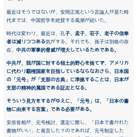
最近はそうではないが、安岡正篤という言論人が居た時
代までは、中国哲学を絶賛する風潮が続いた。
時代は変わり、最近は、孔
子、孟子、荘子、老子の信奉
者は減りつつある
気がする。それでも、孫子は別格の存
在。
中共の軍事的脅威が増大しているためである。
中共が、我が国に対する領土的野心を捨てず、アメリカ
に代わり覇権国家を目指しているならなおさら、日本国
の「元号」が「支那の古典」に準拠することは、日本が
支那の精神的属国である証左となる。
そういう見方をするがゆえに、「元号」は、「日本の書
物に由来する言葉」である必要がある。
安倍首相が、元号検討、選定に際し、「日本で書かれた
書物がいい」と発言した？のであれば、元号制定した