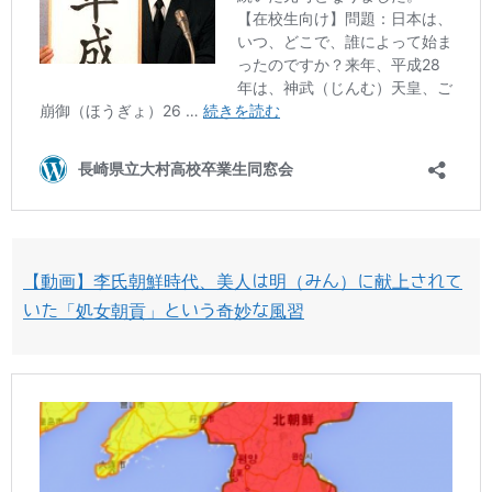
【動画】李氏朝鮮時代、美人は明（みん）に献上されて
いた「処女朝貢」という奇妙な風習