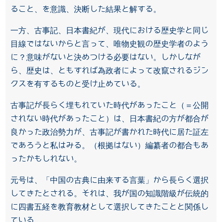
ること、を意識、決断した結果と解する。
一方、古事記、日本書紀が、現代における歴史学と同じ
目線ではないからと言って、唯物史観の歴史学者のよう
に？意味がないと決めつける必要はない。しかしなが
ら、歴史は、ともすれば為政者によって改竄されるジン
クスを有するものと受け止めている。
古事記が長らく埋もれていた時代があったこと（＝公開
されない時代があったこと）は、日本書紀の方が都合が
良かった政治勢力が、古事記が書かれた時代に居た証左
であろうと私はみる。（根拠はない）編纂者の都合もあ
ったかもしれない。
元号は、「中国の古典に由来する言葉」から長らく選択
してきたとされる。それは、我が国の知識階級が伝統的
に四書五経を教育教材として選択してきたことと関係し
ている。