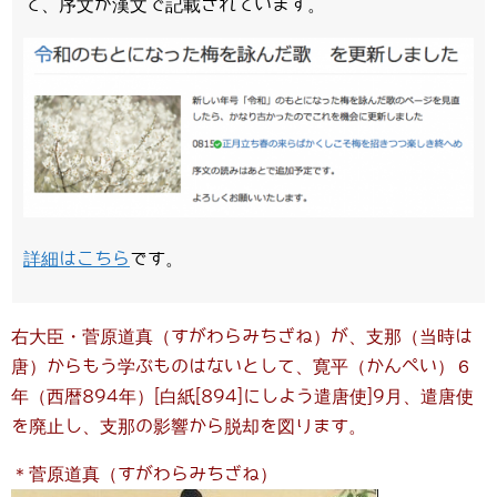
て、序文が漢文で記載されています。
詳細はこちら
です。
右大臣・菅原道真（すがわらみちざね）が、支那（当時は
唐）からもう学ぶものはないとして、寛平（かんぺい）６
年（西暦894年）[白紙[894]にしよう遣唐使]9月、遣唐使
を廃止し、支那の影響から脱却を図ります。
＊菅原道真（すがわらみちざね）