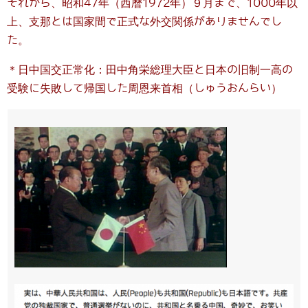
それから、昭和47年（西暦1972年）９月まで、1000年以
上、支那とは国家間で正式な外交関係がありませんでし
た。
＊日中国交正常化：田中角栄総理大臣と日本の旧制一高の
受験に失敗して帰国した周恩来首相（しゅうおんらい）