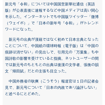
新元号「令和」については中国国営新華社通信（英語
版）が公表直後に速報するなど中国メディアは高い関心
を示した。インターネットでも中国版ツイッター「微博
（ウェイボ）」で「日本の新年号『令和』」がトレンド
ワードになった。
新元号の出典が漢籍ではなく初めて日本古典となった
ことについて、中国紙の環球時報（電子版）は「中国の
痕跡は消せない」の見出しで、引用元の「万葉集」も中
国詩歌の影響を受けていると指摘。ネットユーザーの間
では新元号のもともとの出典は後漢の文学者、張衡の韻
文「帰田賦」だとの主張も目立った。
中国外務省の耿爽（こうそう）報道官は１日の記者会
見で、新元号について「日本の内政であり論評しない」
と述べるにとどめた。