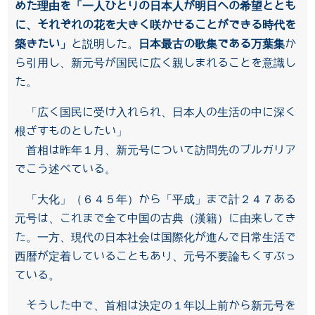
めた理由を「一人ひとりの日本人が明日への希望ととも
に、それぞれの花を大きく咲かせることができる時代を
築きたい」
と説明した。
日本最古の歌集である万葉集
か
ら引用し、新元号が国民に広く親しまれることを意識し
た。
「広く国民に受け入れられ、日本人の生活の中に深く
根ざすものとしたい」
首相は昨年１月、新元号について訪問先のブルガリア
でこう述べている。
「大化」（６４５年）から「平成」まで計２４７ある
元号は、これまで全て中国の古典（漢籍）に由来してき
た。一方、現代の日本社会は国際化が進んで日常生活で
西暦が定着していることもあり、元号不要論もくすぶっ
ている。
そうした中で、首相は決定の１年以上前から新元号を