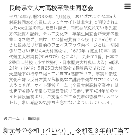
長崎県立大村高校卒業生同窓会
平成14年/西暦2002年 1月開設、おかげさまで24年●大
村高校同窓会会員によって当サイトは非営利で開設されま
した●大先輩の意志を受け継ぎ、同窓会が忘れている先輩
方の記憶と記録、そして文化を、卒業生同窓会が未来の後
輩に引き継ぎ、届け、かつ情報共有する役目です●近年で
きた親睦だけが目的のフェイスブック内ページとは一切関
係がございません●大村高校は、1670年（寛文10年）四
代藩主大村純長(すみなが）公により、九州で1番、日本で
2番目に開校（小学館発行・日本歴史大辞典による）●昭和
24年（1949）5月25日大村高校は長崎県ではただ一校、
天皇陛下の行幸を賜っています●感情だけで、事実と伝統
文化を嫌う反日左翼から根拠なき誹謗中傷がなされている
ようですが、サイト運営チーム（全員大村高校卒業生）は
怯まず冷静な平常心で運営を続けて参ります●24年前のサ
イト開設当初より、ご支援くださる先輩の皆様をリスペク
トし、常に感謝の気持ちを忘れないようにしています。
ホーム
時事
新元号の令和（れいわ）、令和を３年前に当て