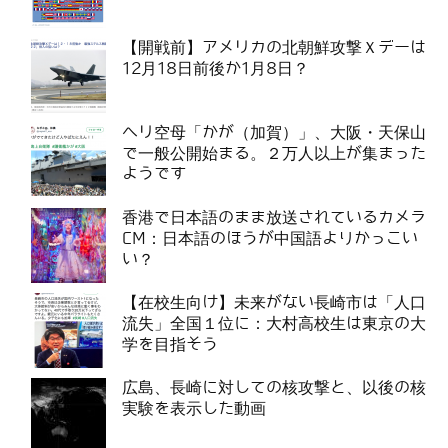
【開戦前】アメリカの北朝鮮攻撃Ｘデーは
12月18日前後か1月8日？
ヘリ空母「かが（加賀）」、大阪・天保山
で一般公開始まる。２万人以上が集まった
ようです
香港で日本語のまま放送されているカメラ
CM：日本語のほうが中国語よりかっこい
い？
【在校生向け】未来がない長崎市は「人口
流失」全国１位に：大村高校生は東京の大
学を目指そう
広島、長崎に対しての核攻撃と、以後の核
実験を表示した動画