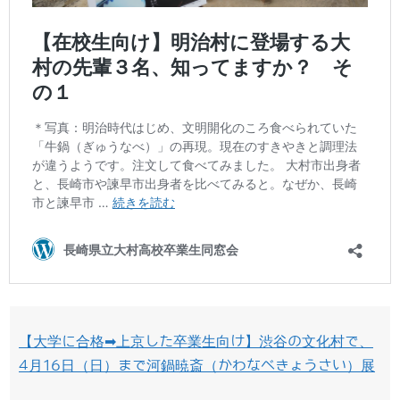
【大学に合格➡上京した卒業生向け】渋谷の文化村で、
4月16日（日）まで河鍋暁斎（かわなべきょうさい）展