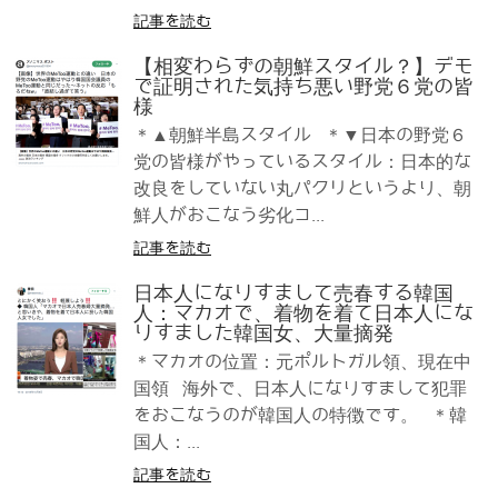
記事を読む
【相変わらずの朝鮮スタイル？】デモ
で証明された気持ち悪い野党６党の皆
様
＊▲朝鮮半島スタイル ＊▼日本の野党６
党の皆様がやっているスタイル：日本的な
改良をしていない丸パクリというより、朝
鮮人がおこなう劣化コ...
記事を読む
日本人になりすまして売春する韓国
人：マカオで、着物を着て日本人にな
りすました韓国女、大量摘発
＊マカオの位置：元ポルトガル領、現在中
国領 海外で、日本人になりすまして犯罪
をおこなうのが韓国人の特徴です。 ＊韓
国人：...
記事を読む