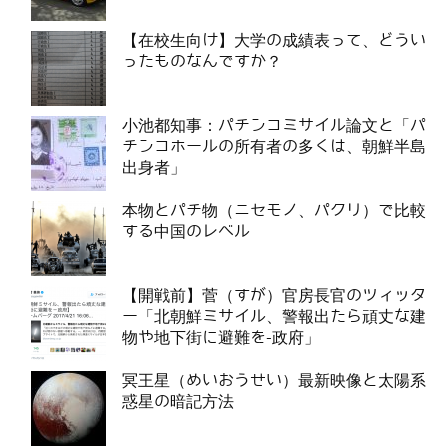
【在校生向け】大学の成績表って、どうい
ったものなんですか？
小池都知事：パチンコミサイル論文と「パ
チンコホールの所有者の多くは、朝鮮半島
出身者」
本物とパチ物（ニセモノ、パクリ）で比較
する中国のレベル
【開戦前】菅（すが）官房長官のツィッタ
ー「北朝鮮ミサイル、警報出たら頑丈な建
物や地下街に避難を-政府」
冥王星（めいおうせい）最新映像と太陽系
惑星の暗記方法