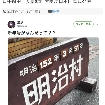
日午前中、安倍総理大臣が日本国民に発表
2019/4/1
（
7年前
）
時事