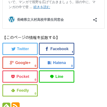
【このページの情報を拡散する】
0
0
0
0