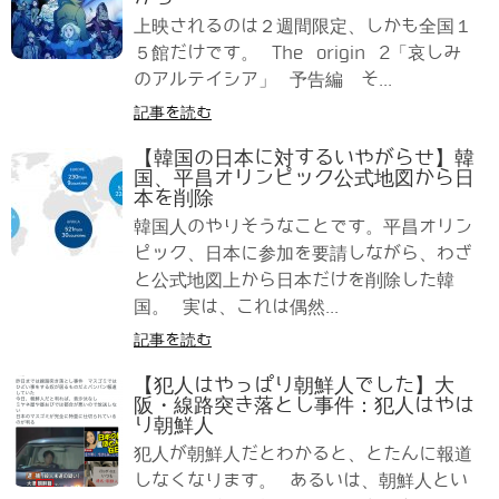
上映されるのは２週間限定、しかも全国１
５館だけです。 The origin 2「哀しみ
のアルテイシア」 予告編 そ...
記事を読む
【韓国の日本に対するいやがらせ】韓
国、平昌オリンピック公式地図から日
本を削除
韓国人のやりそうなことです。平昌オリン
ピック、日本に参加を要請しながら、わざ
と公式地図上から日本だけを削除した韓
国。 実は、これは偶然...
記事を読む
【犯人はやっぱり朝鮮人でした】大
阪・線路突き落とし事件：犯人はやは
り朝鮮人
犯人が朝鮮人だとわかると、とたんに報道
しなくなります。 あるいは、朝鮮人とい