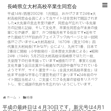
長崎県立大村高校卒業生同窓会
平成14年/西暦2002年 1月開設、おかげさまで24年●大
村高校同窓会会員によって当サイトは非営利で開設されま
した●大先輩の意志を受け継ぎ、同窓会が忘れている先輩
方の記憶と記録、そして文化を、卒業生同窓会が未来の後
輩に引き継ぎ、届け、かつ情報共有する役目です●近年で
きた親睦だけが目的のフェイスブック内ページとは一切関
係がございません●大村高校は、1670年（寛文10年）四
代藩主大村純長(すみなが）公により、九州で1番、日本で
2番目に開校（小学館発行・日本歴史大辞典による）●昭和
24年（1949）5月25日大村高校は長崎県ではただ一校、
天皇陛下の行幸を賜っています●感情だけで、事実と伝統
文化を嫌う反日左翼から根拠なき誹謗中傷がなされている
ようですが、サイト運営チーム（全員大村高校卒業生）は
怯まず冷静な平常心で運営を続けて参ります●24年前のサ
イト開設当初より、ご支援くださる先輩の皆様をリスペク
トし、常に感謝の気持ちを忘れないようにしています。
ホーム
時事
平成の最終日は４月30日です。新元号は4月1