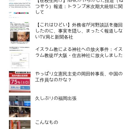
【在校生向け】NHKがやらかした捏造（ね
つぞう）報道：トランプ米次期大統領に関
して
【これはひどい】外務省が河野談話を撤回
したのに、事実を隠し、まったく報道しな
いTV局と新聞各社
イスラム教による神社への放火事件：イス
ラム教徒が大阪・住吉神社に放火しました
やっぱり立憲民主党の岡田幹事長、中国の
工作員なのかな？
久しぶりの福岡出張
こんなもの