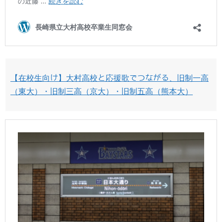
【在校生向け】大村高校と応援歌でつながる、旧制一高
（東大）・旧制三高（京大）・旧制五高（熊本大）