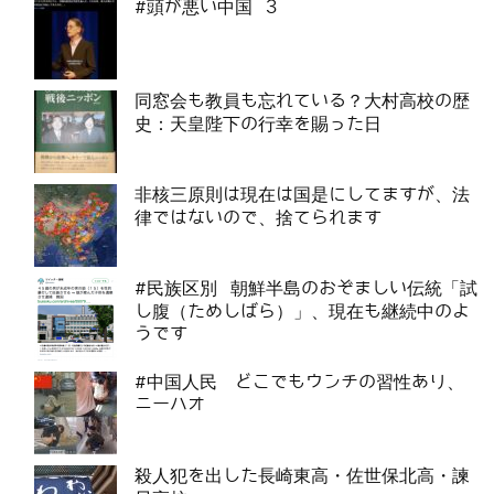
#頭が悪い中国 3
同窓会も教員も忘れている？大村高校の歴
史：天皇陛下の行幸を賜った日
非核三原則は現在は国是にしてますが、法
律ではないので、捨てられます
#民族区別 朝鮮半島のおぞましい伝統「試
し腹（ためしばら）」、現在も継続中のよ
うです
#中国人民 どこでもウンチの習性あり、
ニーハオ
殺人犯を出した長崎東高・佐世保北高・諫