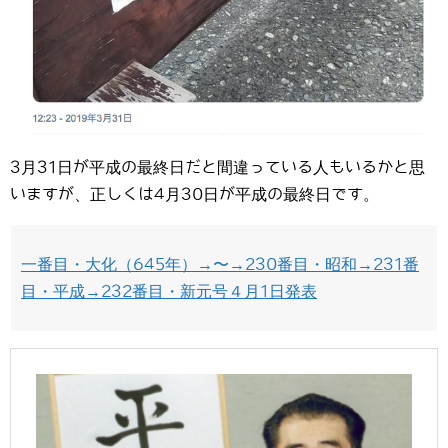
3月31日が平成の最終日だと間違っている人もいるかと思
いますが、正しくは4月30日が平成の最終日です。
一番目・大化（645年）→〜→230番目・昭和→231番
目・平成→232番目・新元号４月1日発表