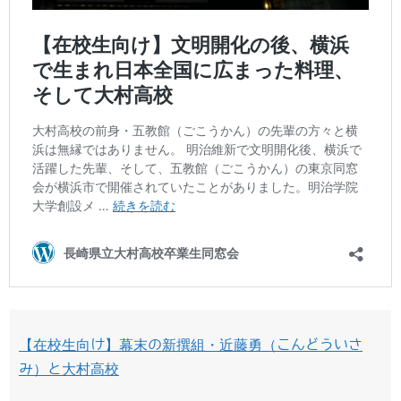
【在校生向け】幕末の新撰組・近藤勇（こんどういさ
み）と大村高校