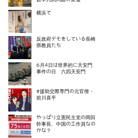
横浜で
反政府デモをしている長崎
県教員たち
6月4日は世界的に天安門
事件の日 六四天安門
#援助交際専門の元官僚・
前川喜平
やっぱり立憲民主党の岡田
幹事長、中国の工作員なの
かな？