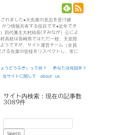
設されました●大先輩の意志を受け継
、かつ情報共有する役目です●近年でき
年）四代藩主大村純長(すみなが）公によ
日大村高校は長崎県ではただ一校、天皇陛
るようですが、サイト運営チーム（全員
ださる先輩の皆様をリスペクトし、常に
りょうどうふき）って何？
あなたは何回卒？
当サイトに関して about us
サイト内検索：現在の記事数
3089件