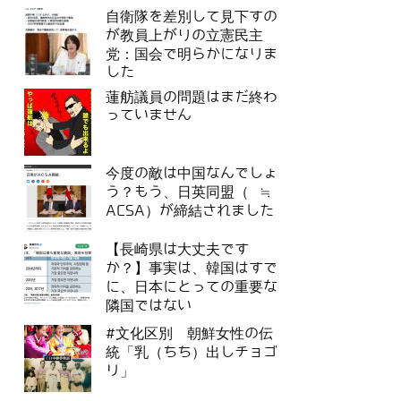
自衛隊を差別して見下すの
が教員上がりの立憲民主
党：国会で明らかになりま
した
蓮舫議員の問題はまだ終わ
っていません
今度の敵は中国なんでしょ
う？もう、日英同盟（ ≒
ACSA）が締結されました
【長崎県は大丈夫です
か？】事実は、韓国はすで
に、日本にとっての重要な
隣国ではない
#文化区別 朝鮮女性の伝
統「乳（ちち）出しチョゴ
リ」