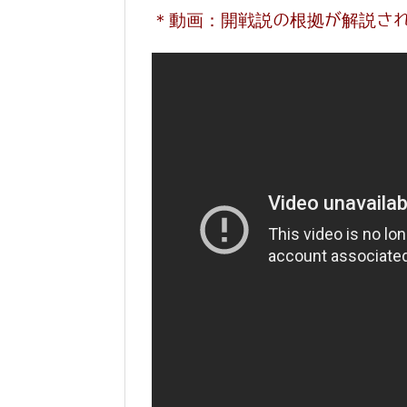
＊動画：開戦説の根拠が解説さ