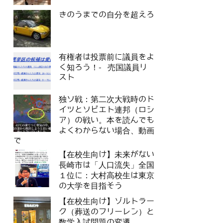
きのうまでの自分を超えろ
有権者は投票前に議員をよ
く知ろう！- 売国議員リ
スト
独ソ戦：第二次大戦時のド
イツとソビエト連邦（ロシ
ア）の戦い。本を読んでも
よくわからない場合、動画
で
【在校生向け】未来がない
長崎市は「人口流失」全国
１位に：大村高校生は東京
の大学を目指そう
【在校生向け】ゾルトラー
ク（葬送のフリーレン）と
数学入試問題の変遷