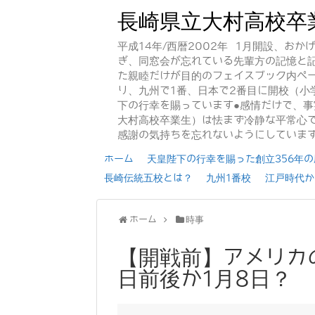
長崎県立大村高校卒
平成14年/西暦2002年 1月開設、お
ぎ、同窓会が忘れている先輩方の記憶と
た親睦だけが目的のフェイスブック内ペー
り、九州で1番、日本で2番目に開校（小
下の行幸を賜っています●感情だけで、
大村高校卒業生）は怯まず冷静な平常心で
感謝の気持ちを忘れないようにしていま
ホーム
天皇陛下の行幸を賜った創立356年の歴
長崎伝統五校とは？
九州1番校
江戸時代か
ホーム
時事
【開戦前】アメリカの
日前後か1月8日？