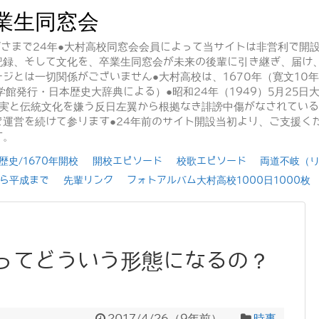
業生同窓会
かげさまで24年●大村高校同窓会会員によって当サイトは非営利で開
記録、そして文化を、卒業生同窓会が未来の後輩に引き継ぎ、届け
ジとは一切関係がございません●大村高校は、1670年（寛文10
学館発行・日本歴史大辞典による）●昭和24年（1949）5月25
事実と伝統文化を嫌う反日左翼から根拠なき誹謗中傷がなされてい
運営を続けて参ります●24年前のサイト開設当初より、ご支援く
す。
史/1670年開校
開校エピソード
校歌エピソード
両道不岐（
ら平成まで
先輩リンク
フォトアルバム大村高校1000日1000枚
ってどういう形態になるの？
2017/4/26
（
9年前
）
時事