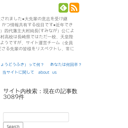
設されました●大先輩の意志を受け継
、かつ情報共有する役目です●近年でき
年）四代藩主大村純長(すみなが）公によ
日大村高校は長崎県ではただ一校、天皇陛
るようですが、サイト運営チーム（全員
ださる先輩の皆様をリスペクトし、常に
りょうどうふき）って何？
あなたは何回卒？
当サイトに関して about us
サイト内検索：現在の記事数
3089件