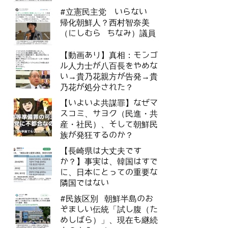
#立憲民主党 いらない
帰化朝鮮人？西村智奈美
（にしむら ちなみ）議員
【動画あり】真相：モンゴ
ル人力士が八百長をやめな
い→貴乃花親方が告発→貴
乃花が処分された？
【いよいよ共謀罪】なぜマ
スコミ、サヨク（民進・共
産・社民）、そして朝鮮民
族が発狂するのか？
【長崎県は大丈夫です
か？】事実は、韓国はすで
に、日本にとっての重要な
隣国ではない
#民族区別 朝鮮半島のお
ぞましい伝統「試し腹（た
めしばら）」、現在も継続