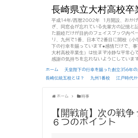
長崎県立大村高校卒
平成14年/西暦2002年 1月開設、お
ぎ、同窓会が忘れている先輩方の記憶と
た親睦だけが目的のフェイスブック内ペー
り、九州で1番、日本で2番目に開校（小
下の行幸を賜っています●感情だけで、
大村高校卒業生）は怯まず冷静な平常心で
感謝の気持ちを忘れないようにしていま
ホーム
天皇陛下の行幸を賜った創立356年の歴
長崎伝統五校とは？
九州1番校
江戸時代か
ホーム
時事
【開戦前】次の戦争
６つのポイント