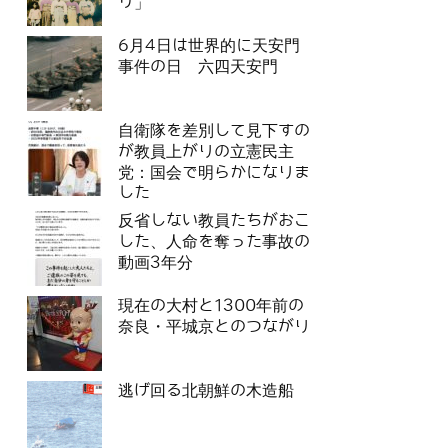
リ」
6月4日は世界的に天安門
事件の日 六四天安門
自衛隊を差別して見下すの
が教員上がりの立憲民主
党：国会で明らかになりま
した
反省しない教員たちがおこ
した、人命を奪った事故の
動画3年分
現在の大村と1300年前の
奈良・平城京とのつながり
逃げ回る北朝鮮の木造船