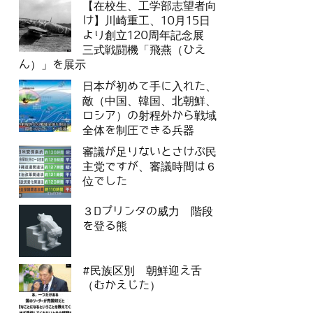
【在校生、工学部志望者向
け】川崎重工、10月15日
より創立120周年記念展
三式戦闘機「飛燕（ひえ
ん）」を展示
日本が初めて手に入れた、
敵（中国、韓国、北朝鮮、
ロシア）の射程外から戦域
全体を制圧できる兵器
審議が足りないとさけぶ民
主党ですが、審議時間は６
位でした
３Dプリンタの威力 階段
を登る熊
#民族区別 朝鮮迎え舌
（むかえじた）