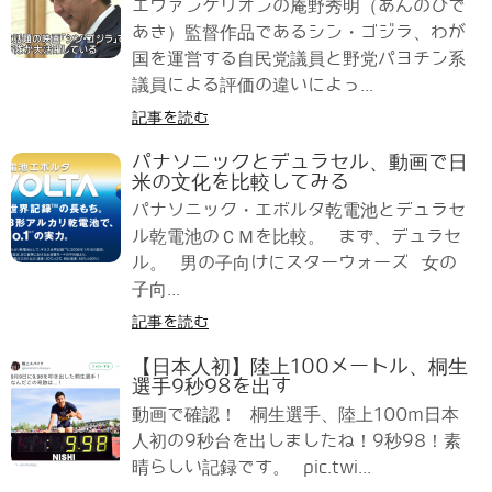
エヴァンゲリオンの庵野秀明（あんのひで
あき）監督作品であるシン・ゴジラ、わが
国を運営する自民党議員と野党パヨチン系
議員による評価の違いによっ...
記事を読む
パナソニックとデュラセル、動画で日
米の文化を比較してみる
パナソニック・エボルタ乾電池とデュラセ
ル乾電池のＣＭを比較。 まず、デュラセ
ル。 男の子向けにスターウォーズ 女の
子向...
記事を読む
【日本人初】陸上100メートル、桐生
選手9秒98を出す
動画で確認！ 桐生選手、陸上100m日本
人初の9秒台を出しましたね！9秒98！素
晴らしい記録です。 pic.twi...