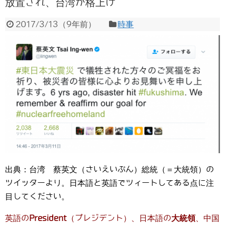
放置され、台湾が格上げ
2017/3/13
（
9年前
）
時事
出典：台湾 蔡英文（さいえいぶん）総統（＝大統領）の
ツイッターより。日本語と英語でツィートしてある点に注
目してください。
英語の
President
（プレジデント）、日本語の
大統領
、中国