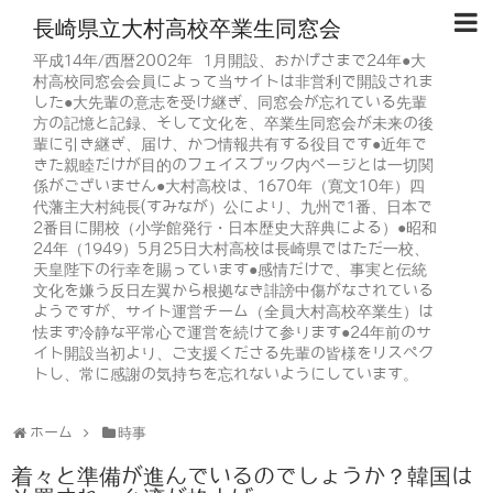
長崎県立大村高校卒業生同窓会
平成14年/西暦2002年 1月開設、おかげさまで24年●大
村高校同窓会会員によって当サイトは非営利で開設されま
した●大先輩の意志を受け継ぎ、同窓会が忘れている先輩
方の記憶と記録、そして文化を、卒業生同窓会が未来の後
輩に引き継ぎ、届け、かつ情報共有する役目です●近年で
きた親睦だけが目的のフェイスブック内ページとは一切関
係がございません●大村高校は、1670年（寛文10年）四
代藩主大村純長(すみなが）公により、九州で1番、日本で
2番目に開校（小学館発行・日本歴史大辞典による）●昭和
24年（1949）5月25日大村高校は長崎県ではただ一校、
天皇陛下の行幸を賜っています●感情だけで、事実と伝統
文化を嫌う反日左翼から根拠なき誹謗中傷がなされている
ようですが、サイト運営チーム（全員大村高校卒業生）は
怯まず冷静な平常心で運営を続けて参ります●24年前のサ
イト開設当初より、ご支援くださる先輩の皆様をリスペク
トし、常に感謝の気持ちを忘れないようにしています。
ホーム
時事
着々と準備が進んでいるのでしょうか？韓国は