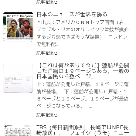
記事を読む
日本のニュースが世界を飾る
＊出典：アメリカＣＮＮトップ画面（右、
ブラジル・リオのオリンピックは蚊が媒介
するジカ熱でやばそうな話題） ロンドン
で無料配...
記事を読む
【これは何かありそうだ】蓮舫が公開
した戸籍は１９ページもある。一般の
日本国民なら数ページ。
上：蓮舫が公開した戸籍。１８ページに蓮
舫が登場。 下：蓮舫が公開した戸籍・１
８ページと１９ページ。１９ページが最終
ページになっている。 ...
記事を読む
TBS（毎日新聞系列、長崎ではNBC長
崎放送）、「フェイク（うそ）ニュー