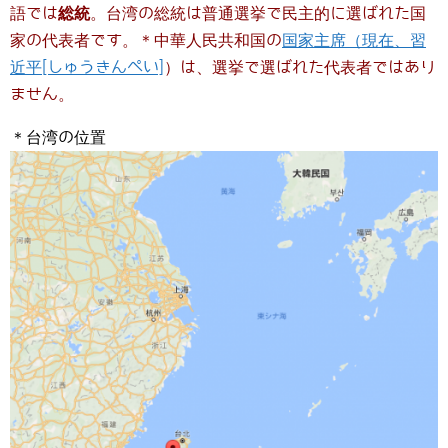
語では
総統
。台湾の総統は普通選挙で民主的に選ばれた国
家の代表者です。＊中華人民共和国の
国家主席（現在、習
近平[しゅうきんぺい]
）は、選挙で選ばれた代表者ではあり
ません。
＊台湾の位置