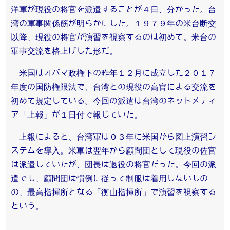
洋軍が現役の将官を派遣することが４日、分かった。台
湾の軍事関係筋が明らかにした。１９７９年の米台断交
以降、現役の将官が演習を視察するのは初めて。米台の
軍事交流を格上げした形だ。
米国はオバマ政権下の昨年１２月に成立した２０１７
年度の国防権限法で、台湾との現役の高官による交流を
初めて規定している。今回の派遣は台湾のネットメディ
ア「上報」が１日付で報じていた。
上報によると、台湾軍は０３年に米国から図上演習シ
ステムを導入。米軍は翌年から顧問団として現役の佐官
は派遣していたが、団長は退役の将官だった。今回の派
遣でも、顧問団は慣例に従って制服は着用しないもの
の、最高指揮所となる「衡山指揮所」で演習を視察する
という。