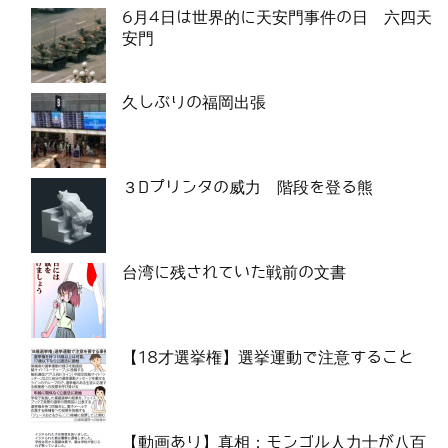
6月4日は世界的に天安門事件の日 六四天
安門
久しぶりの福岡出張
３Dプリンタの威力 階段を登る熊
台湾に残されていた戦前の文書
【18才選挙権】選挙運動で注意すること
【動画あり】真相：モンゴル人力士が八百