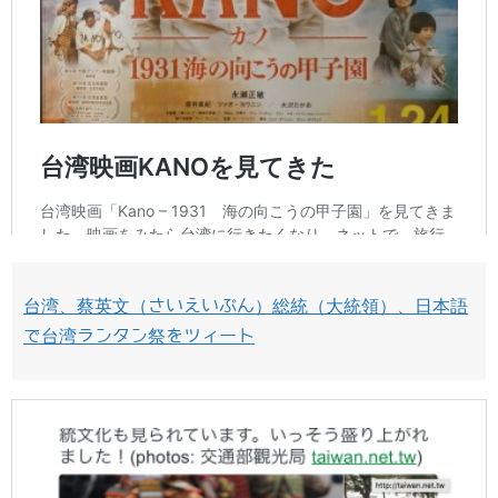
台湾、蔡英文（さいえいぶん）総統（大統領）、日本語
で台湾ランタン祭をツィート