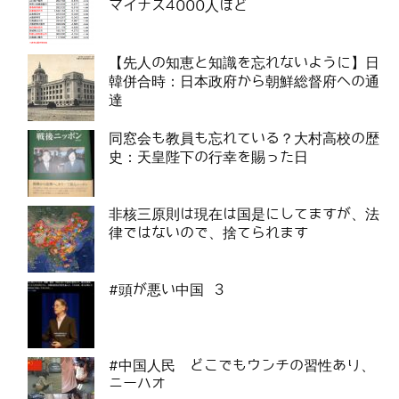
マイナス4000人ほど
【先人の知恵と知識を忘れないように】日
韓併合時：日本政府から朝鮮総督府への通
達
同窓会も教員も忘れている？大村高校の歴
史：天皇陛下の行幸を賜った日
非核三原則は現在は国是にしてますが、法
律ではないので、捨てられます
#頭が悪い中国 3
#中国人民 どこでもウンチの習性あり、
ニーハオ