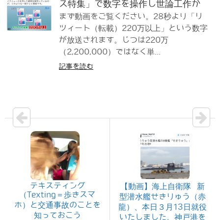
ス特集」で数字を操作し世論工作か
まず動画をご覧ください。28秒より「リ
ツィート（転載）220万以上」という数字
が放送されます。じつは220万
（2,200,000）ではなく単...
記事を読む
テキスティング
【動画】海上自衛隊 新
（Texting＝歩きスマ
型潜水艦せきりゅう（赤
ホ）と交通事故のことを
龍）、本日３月13日就役
知っておこう
いたしました。神戸港を