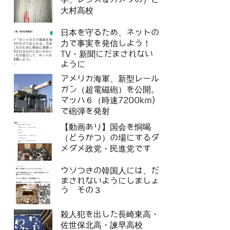
大村高校
日本を守るため、ネットの
力で事実を発信しよう！
TV・新聞にだまされない
ように
アメリカ海軍、新型レール
ガン（超電磁砲）を公開。
マッハ６（時速7200km)
で砲弾を発射
【動画あり】国会を恫喝
（どうかつ）の場にするダ
メダメ政党・民進党です
ウソつきの韓国人には、だ
まされないようにしましょ
う その３
殺人犯を出した長崎東高・
佐世保北高・諫早高校