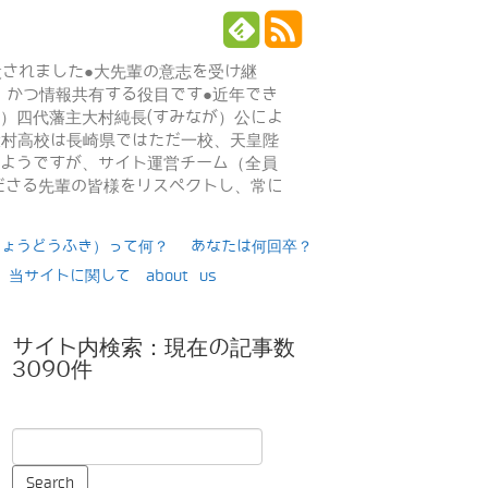
設されました●大先輩の意志を受け継
、かつ情報共有する役目です●近年でき
年）四代藩主大村純長(すみなが）公によ
日大村高校は長崎県ではただ一校、天皇陛
るようですが、サイト運営チーム（全員
ださる先輩の皆様をリスペクトし、常に
りょうどうふき）って何？
あなたは何回卒？
当サイトに関して about us
サイト内検索：現在の記事数
3090件