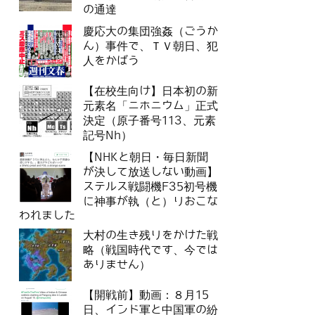
の通達
慶応大の集団強姦（ごうか
ん）事件で、ＴＶ朝日、犯
人をかばう
【在校生向け】日本初の新
元素名「ニホニウム」正式
決定（原子番号113、元素
記号Nh）
【NHKと朝日・毎日新聞
が決して放送しない動画】
ステルス戦闘機F35初号機
に神事が執（と）りおこな
われました
大村の生き残りをかけた戦
略（戦国時代です、今では
ありません）
【開戦前】動画：８月15
日、インド軍と中国軍の紛