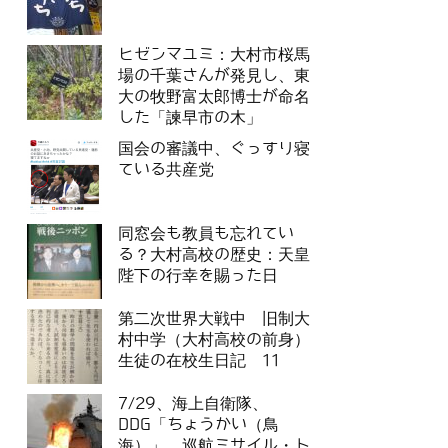
ヒゼンマユミ：大村市桜馬
場の千葉さんが発見し、東
大の牧野富太郎博士が命名
した「諫早市の木」
国会の審議中、ぐっすり寝
ている共産党
同窓会も教員も忘れてい
る？大村高校の歴史：天皇
陛下の行幸を賜った日
第二次世界大戦中 旧制大
村中学（大村高校の前身）
生徒の在校生日記 11
7/29、海上自衛隊、
DDG「ちょうかい（鳥
海）」、巡航ミサイル・ト