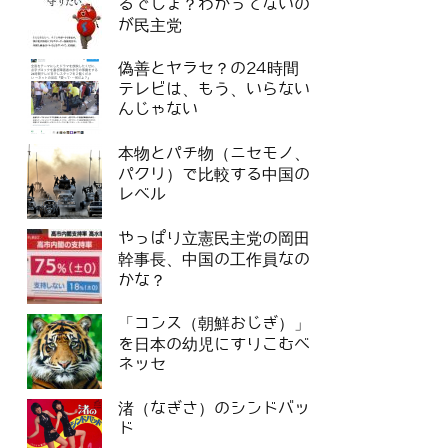
るでしょ？わかってないの
が民主党
偽善とヤラセ？の24時間
テレビは、もう、いらない
んじゃない
本物とパチ物（ニセモノ、
パクリ）で比較する中国の
レベル
やっぱり立憲民主党の岡田
幹事長、中国の工作員なの
かな？
「コンス（朝鮮おじぎ）」
を日本の幼児にすりこむベ
ネッセ
渚（なぎさ）のシンドバッ
ド