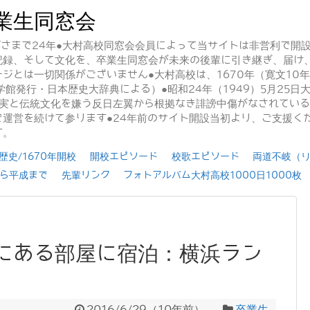
業生同窓会
かげさまで24年●大村高校同窓会会員によって当サイトは非営利で開
記録、そして文化を、卒業生同窓会が未来の後輩に引き継ぎ、届け
ジとは一切関係がございません●大村高校は、1670年（寛文10
学館発行・日本歴史大辞典による）●昭和24年（1949）5月25
事実と伝統文化を嫌う反日左翼から根拠なき誹謗中傷がなされてい
運営を続けて参ります●24年前のサイト開設当初より、ご支援く
す。
史/1670年開校
開校エピソード
校歌エピソード
両道不岐（
ら平成まで
先輩リンク
フォトアルバム大村高校1000日1000枚
にある部屋に宿泊：横浜ラン
2016/6/29
（
10年前
）
卒業生