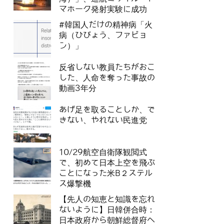
マホーク発射実験に成功
#韓国人だけの精神病「火
病（ひびょう、ファビョ
ン）」
反省しない教員たちがおこ
した、人命を奪った事故の
動画3年分
あげ足を取ることしか、で
きない、やれない民進党
10/29航空自衛隊観閲式
で、初めて日本上空を飛ぶ
ことになった米B２ステル
ス爆撃機
【先人の知恵と知識を忘れ
ないように】日韓併合時：
日本政府から朝鮮総督府へ