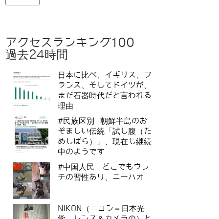
アクセスランキング100
過去24時間
日本に比べ、イギリス、フ
ランス、そしてドイツが、
まだ石器時代だと言われる
理由
#民族区別 朝鮮半島のお
ぞましい伝統「試し腹（た
めしばら）」、現在も継続
中のようです
#中国人民 どこでもウン
チの習性あり、ニーハオ
NIKON（ニコン＝日本光
学、レンズ＆カメラの）と