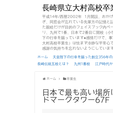
長崎県立大村高校卒
平成14年/西暦2002年 1月開設、お
ぎ、同窓会が忘れている先輩方の記憶と
た親睦だけが目的のフェイスブック内ペー
り、九州で1番、日本で2番目に開校（小
下の行幸を賜っています●感情だけで、
大村高校卒業生）は怯まず冷静な平常心で
感謝の気持ちを忘れないようにしていま
ホーム
天皇陛下の行幸を賜った創立356年の歴
長崎伝統五校とは？
九州1番校
江戸時代か
ホーム
卒業生
日本で最も高い場所
ドマークタワー67F