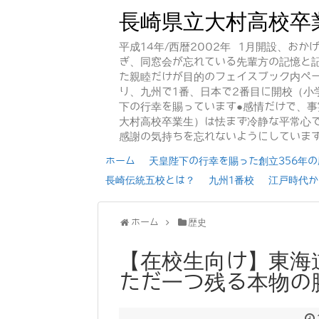
長崎県立大村高校卒
平成14年/西暦2002年 1月開設、お
ぎ、同窓会が忘れている先輩方の記憶と
た親睦だけが目的のフェイスブック内ペー
り、九州で1番、日本で2番目に開校（小
下の行幸を賜っています●感情だけで、
大村高校卒業生）は怯まず冷静な平常心で
感謝の気持ちを忘れないようにしていま
ホーム
天皇陛下の行幸を賜った創立356年の歴
長崎伝統五校とは？
九州1番校
江戸時代か
ホーム
歴史
【在校生向け】東海
ただ一つ残る本物の