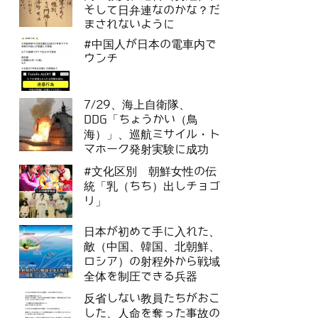
そして日弁連なのかな？だ
まされないように
#中国人が日本の電車内で
ウンチ
7/29、海上自衛隊、
DDG「ちょうかい（鳥
海）」、巡航ミサイル・ト
マホーク発射実験に成功
#文化区別 朝鮮女性の伝
統「乳（ちち）出しチョゴ
リ」
日本が初めて手に入れた、
敵（中国、韓国、北朝鮮、
ロシア）の射程外から戦域
全体を制圧できる兵器
反省しない教員たちがおこ
した、人命を奪った事故の