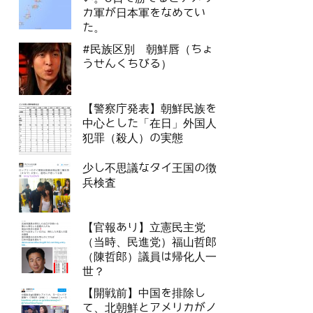
カ軍が日本軍をなめてい
た。
#民族区別 朝鮮唇（ちょ
うせんくちびる）
【警察庁発表】朝鮮民族を
中心とした「在日」外国人
犯罪（殺人）の実態
少し不思議なタイ王国の徴
兵検査
【官報あり】立憲民主党
（当時、民進党）福山哲郎
（陳哲郎）議員は帰化人一
世？
【開戦前】中国を排除し
て、北朝鮮とアメリカがノ