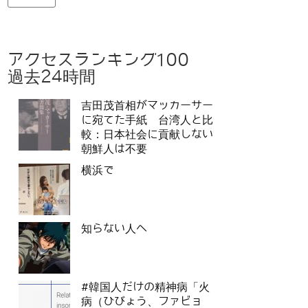
アクセスランキング100
過去24時間
吉田茂首相がマッカーサー
に宛てた手紙 台湾人と比
較：日本社会に貢献しない
朝鮮人は不要
横浜で
知らない人へ
#韓国人だけの精神病「火
病（ひびょう、ファビョ