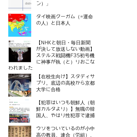
ン）」
タイ映画クーガム（=運命
の人）と日本人
【NHKと朝日・毎日新聞
が決して放送しない動画】
ステルス戦闘機F35初号機
に神事が執（と）りおこな
われました
【在校生向け】スタディサ
プリ。底辺の高校から京都
大学に合格
【犯罪はいつも朝鮮人（朝
鮮カルタより）】無職の韓
国人、やはり性犯罪で逮捕
ウソをついているのが小中
高の教員、連合（労組）、