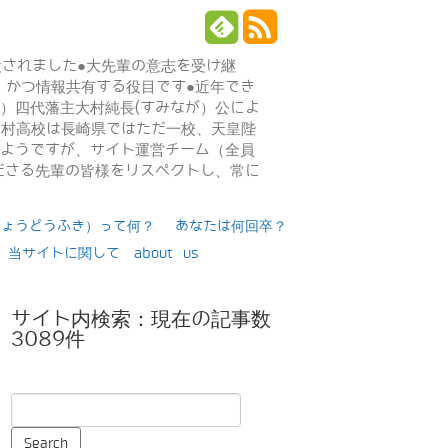
設されました●大先輩の意志を受け継
、かつ情報共有する役目です●近年でき
年）四代藩主大村純長(すみなが）公によ
日大村高校は長崎県ではただ一校、天皇陛
るようですが、サイト運営チーム（全員
ださる先輩の皆様をリスペクトし、常に
りょうどうふき）って何？
あなたは何回卒？
当サイトに関して about us
サイト内検索：現在の記事数
3089件