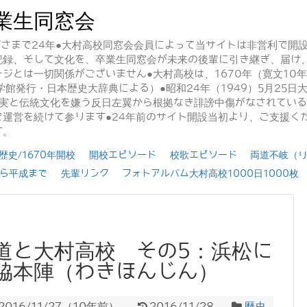
業生同窓会
かげさまで24年●大村高校同窓会会員によって当サイトは非営利で開
記録、そして文化を、卒業生同窓会が未来の後輩に引き継ぎ、届け
ジとは一切関係がございません●大村高校は、1670年（寛文10
学館発行・日本歴史大辞典による）●昭和24年（1949）5月25
事実と伝統文化を嫌う反日左翼から根拠なき誹謗中傷がなされてい
運営を続けて参ります●24年前のサイト開設当初より、ご支援く
す。
史/1670年開校
開校エピソード
校歌エピソード
両道不岐（
ら平成まで
先輩リンク
フォトアルバム大村高校1000日1000枚
道と大村高校 その5：浜松に
脇本陣（わきほんじん）
2016/11/27
（
10年前
）
2016/11/28
歴史