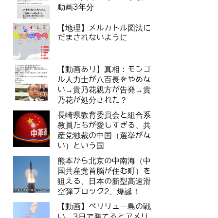
動画3年分
【地理】メルカトル図法に
だまされないように
【動画あり】真相：モンゴ
ル人力士が八百長をやめな
い→貴乃花親方が告発→貴
乃花が処分された？
長崎県教育委員会と組合系
教員たちが愛しすぎる、共
産党独裁の中国（選挙がな
い）という国
熊本から北京の中南海（中
国共産党首脳が住む町）を
狙える、日本の新型高速滑
空弾ブロック2、爆誕！
【動画】ペリリュー島の戦
い。3日で勝てるとアメリ