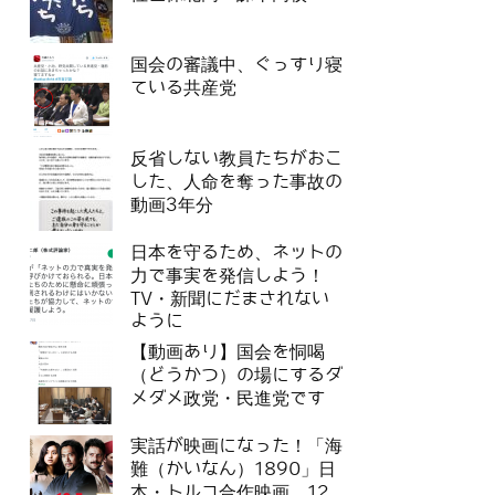
国会の審議中、ぐっすり寝
ている共産党
反省しない教員たちがおこ
した、人命を奪った事故の
動画3年分
日本を守るため、ネットの
力で事実を発信しよう！
TV・新聞にだまされない
ように
【動画あり】国会を恫喝
（どうかつ）の場にするダ
メダメ政党・民進党です
実話が映画になった！「海
難（かいなん）1890」日
本・トルコ合作映画 12