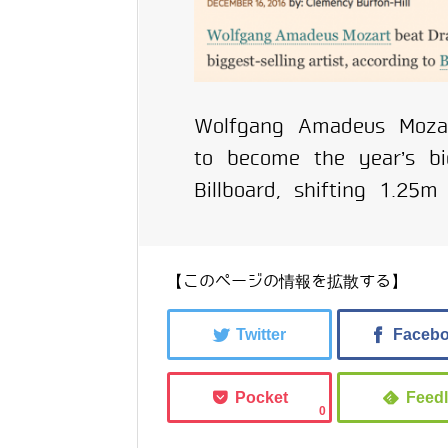
Wolfgang Amadeus Mozar
to become the year’s bigg
Billboard, shifting 1.25
【このページの情報を拡散する】
0