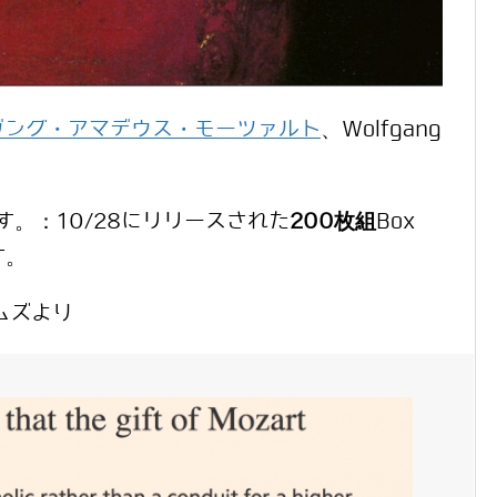
ガング・アマデウス・モーツァルト
、Wolfgang
す。：10/28にリリースされた
200枚組
Box
す。
ムズより