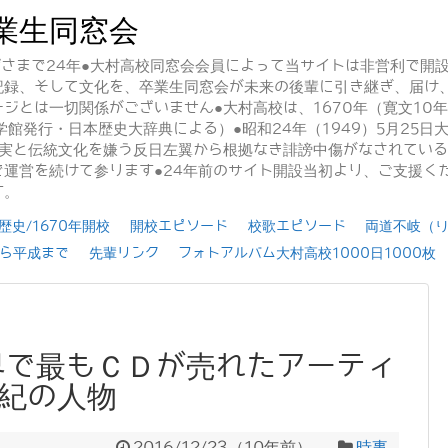
業生同窓会
かげさまで24年●大村高校同窓会会員によって当サイトは非営利で開
記録、そして文化を、卒業生同窓会が未来の後輩に引き継ぎ、届け
ジとは一切関係がございません●大村高校は、1670年（寛文10
学館発行・日本歴史大辞典による）●昭和24年（1949）5月25
事実と伝統文化を嫌う反日左翼から根拠なき誹謗中傷がなされてい
運営を続けて参ります●24年前のサイト開設当初より、ご支援く
す。
史/1670年開校
開校エピソード
校歌エピソード
両道不岐（
ら平成まで
先輩リンク
フォトアルバム大村高校1000日1000枚
世界で最もＣＤが売れたアーティ
世紀の人物
2016/12/23
（
10年前
）
時事