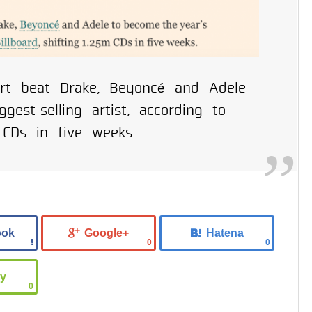
t beat Drake, Beyoncé and Adele
est-selling artist, according to
m CDs in five weeks.
0
0
0