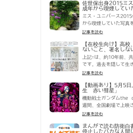
佐世保出身2015
成年から喫煙してい
ミス・ユニバース201
から喫煙していた写真を
記事を読む
【在校生向け】高校
ないこと、署名しな
上記↑は、約10年前、
です。過去を隠して生き
記事を読む
【動画あり】5月5日上
生 赤い彗星」
機動戦士ガンダムthe 
週間、全国劇場で上映さ
記事を読む
まんがで読む防衛白
停止したバカな人間