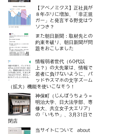
【アベノミクス】正社員が
８年ぶりに増加、「非正規
ガー」と発言する野党はウ
ソつき？
また朝日新聞：取材先との
約束を破り、朝日新聞が問
題をおこしました
情報弱者世代（60代以
上？）の大先輩は、情報で
若者に負けないように、パ
ッドやスマホの文字ズーム
（拡大）機能を使いこなそう！
神保町（じんぼうちょう＝
明治大学、日大法学部、専
修大、共立女子大エリア）
の「いもや」、3月31日で
閉店
当サイトについて about