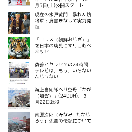
月5日(土)公開スタート
現在の水戸黄門、暴れん坊
将軍：肩書きなしで実力発
揮
「コンス（朝鮮おじぎ）」
を日本の幼児にすりこむベ
ネッセ
偽善とヤラセ？の24時間
テレビは、もう、いらない
んじゃない
海上自衛隊ヘリ空母「かが
（加賀）」(24DDH)、３
月22日就役
南鷹次郎（みなみ たかじ
ろう）先輩の伝記について