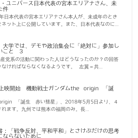
ミス・ユニバース日本代表の宮本エリアナさん、未
た件
5年日本代表の宮本エリアナさん本人が、未成年のとき
ネット上に公開しています。また、日本代表なのに...
、大学では、デモや政治集会に「絶対に」参加し
いこと 3
共産党系の活動に関わった人はどうなったのか？の回答
なければならなくなるようです。 左翼＝共...
映開始 機動戦士ガンダムthe origin 「誕
origin 「誕生 赤い彗星」、2018年5月5日より、４
れます。九州では熊本の福岡のみ。長...
書：「戦争反対、平和平和」とさけぶだけの思考
にならないために