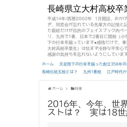
長崎県立大村高校卒
平成14年/西暦2002年 1月開設、お
ぎ、同窓会が忘れている先輩方の記憶と
た親睦だけが目的のフェイスブック内ペー
り、九州で1番、日本で2番目に開校（小
下の行幸を賜っています●感情だけで、
大村高校卒業生）は怯まず冷静な平常心で
感謝の気持ちを忘れないようにしていま
ホーム
天皇陛下の行幸を賜った創立356年の歴
長崎伝統五校とは？
九州1番校
江戸時代か
ホーム
時事
2016年、今年、
ストは？ 実は18