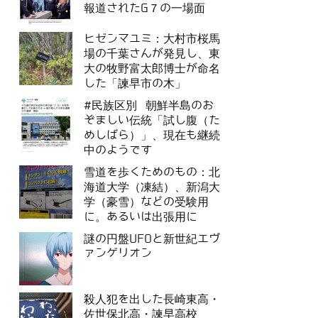
報道されたG７の一場面
ヒゼンマユミ：大村市桜馬
場の千葉さんが発見し、東
大の牧野富太郎博士が命名
した「諫早市の木」
#民族区別 朝鮮半島のお
ぞましい伝統「試し腹（た
めしばら）」、現在も継続
中のようです
雪道を歩くためのもの：北
海道大学（凍結）、新潟大
学（豪雪）などの受験用
に。あるいは出張用に
謎の円盤UFOと新世紀エヴ
ァンゲリオン
殺人犯を出した長崎東高・
佐世保北高・諫早高校