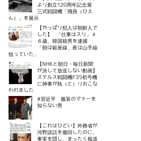
より創立120周年記念展
三式戦闘機「飛燕（ひえ
ん）」を展示
【やっぱり犯人は朝鮮人で
した】 「仕事はスリ」４
６歳、韓国籍男を逮捕
「朝は銀座線、夜は山手線
狙っていた」
【NHKと朝日・毎日新聞
が決して放送しない動画】
ステルス戦闘機F35初号機
に神事が執（と）りおこな
われました
#習近平 服装のマナーを
知らない男
【これはひどい】外務省が
河野談話を撤回したのに、
事実を隠し、まったく報道