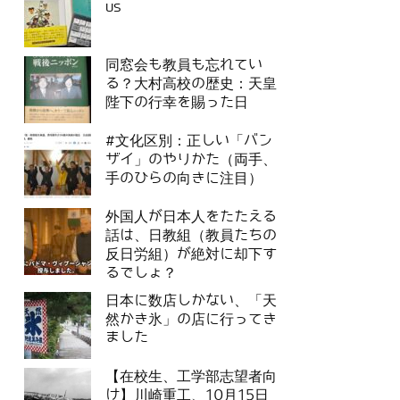
us
同窓会も教員も忘れてい
る？大村高校の歴史：天皇
陛下の行幸を賜った日
#文化区別：正しい「バン
ザイ」のやりかた（両手、
手のひらの向きに注目）
外国人が日本人をたたえる
話は、日教組（教員たちの
反日労組）が絶対に却下す
るでしょ？
日本に数店しかない、「天
然かき氷」の店に行ってき
ました
【在校生、工学部志望者向
け】川崎重工、10月15日