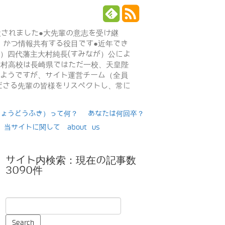
設されました●大先輩の意志を受け継
、かつ情報共有する役目です●近年でき
年）四代藩主大村純長(すみなが）公によ
日大村高校は長崎県ではただ一校、天皇陛
るようですが、サイト運営チーム（全員
ださる先輩の皆様をリスペクトし、常に
りょうどうふき）って何？
あなたは何回卒？
当サイトに関して about us
サイト内検索：現在の記事数
3090件