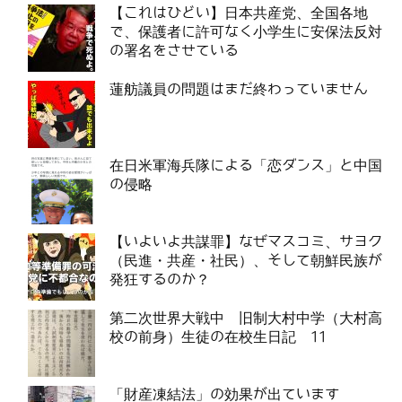
【これはひどい】日本共産党、全国各地
で、保護者に許可なく小学生に安保法反対
の署名をさせている
蓮舫議員の問題はまだ終わっていません
在日米軍海兵隊による「恋ダンス」と中国
の侵略
【いよいよ共謀罪】なぜマスコミ、サヨク
（民進・共産・社民）、そして朝鮮民族が
発狂するのか？
第二次世界大戦中 旧制大村中学（大村高
校の前身）生徒の在校生日記 11
「財産凍結法」の効果が出ています