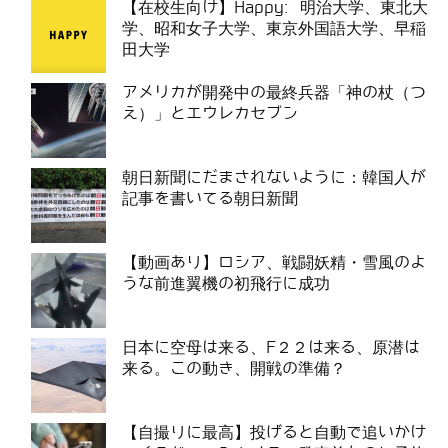
【在校生向け】Happy: 明治大学、東北大
学、昭和女子大学、東京外国語大学、早稲
田大学
アメリカが開発中の最終兵器「神の杖（つ
え）」とエウレカセブン
朝日新聞にだまされないように：韓国人が
記事を書いてる朝日新聞
【動画あり】ロシア、戦闘妖精・雪風のよ
うな前進翼機の初飛行に成功
日本に空母は来る、F２２は来る、原潜は
来る。この動き、開戦の準備？
【自撮りに最高】投げると自動で追いかけ