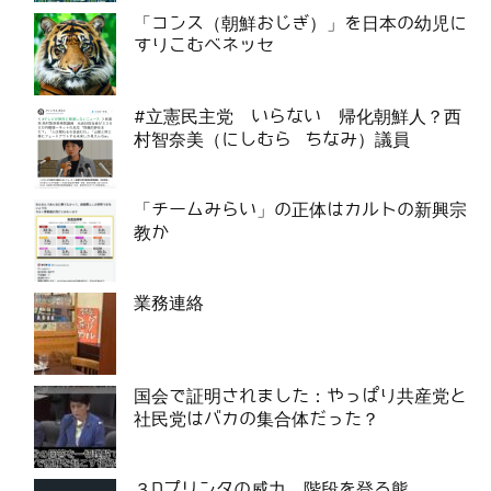
「コンス（朝鮮おじぎ）」を日本の幼児に
すりこむベネッセ
#立憲民主党 いらない 帰化朝鮮人？西
村智奈美（にしむら ちなみ）議員
「チームみらい」の正体はカルトの新興宗
教か
業務連絡
国会で証明されました：やっぱり共産党と
社民党はバカの集合体だった？
３Dプリンタの威力 階段を登る熊