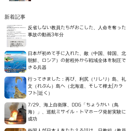
新着記事
反省しない教員たちがおこした、人命を奪った
事故の動画3年分
日本が初めて手に入れた、敵（中国、韓国、北
朝鮮、ロシア）の射程外から戦域全体を制圧で
きる兵器
行ってきました：再び、利尻（りしり）島、礼
文（れぶん）島へ（北海道、そして樺太[カラ
フト]近く）
7/29、海上自衛隊、DDG「ちょうかい（鳥
海）」、巡航ミサイル・トマホーク発射実験に
成功
外国人が日本人をたたえる話は、日教組（教員