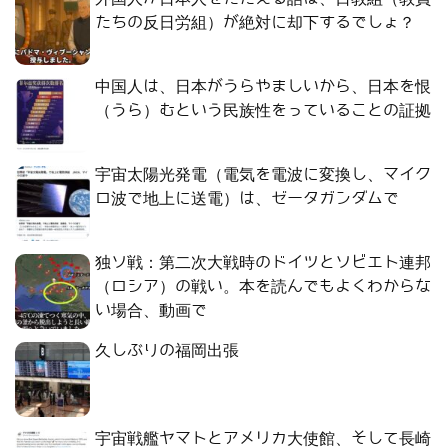
たちの反日労組）が絶対に却下するでしょ？
中国人は、日本がうらやましいから、日本を恨
（うら）むという民族性をっていることの証拠
宇宙太陽光発電（電気を電波に変換し、マイク
ロ波で地上に送電）は、ゼータガンダムで
独ソ戦：第二次大戦時のドイツとソビエト連邦
（ロシア）の戦い。本を読んでもよくわからな
い場合、動画で
久しぶりの福岡出張
宇宙戦艦ヤマトとアメリカ大使館、そして長崎