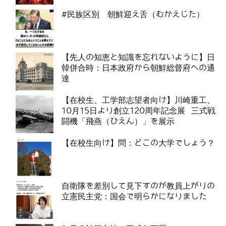
#民族区別 朝鮮迎え舌（むかえじた）
【先人の知恵と知識を忘れないように】日
韓併合時：日本政府から朝鮮総督府への通
達
【在校生、工学部志望者向け】川崎重工、
10月15日より創立120周年記念展 三式戦
闘機「飛燕（ひえん）」を展示
【在校生向け】問：どこの大学でしょう？
自衛隊を差別して見下すのが教員上がりの
立憲民主党：国会で明らかになりました