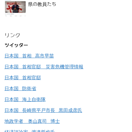
県の教員たち
リンク
ツイッター
日本国 首相 高市早苗
日本国 首相官邸 災害危機管理情報
日本国 首相官邸
日本国 防衛省
日本国 海上自衛隊
日本国 長崎県平戸市長 黒田成彦氏
地政学者 奥山真司 博士