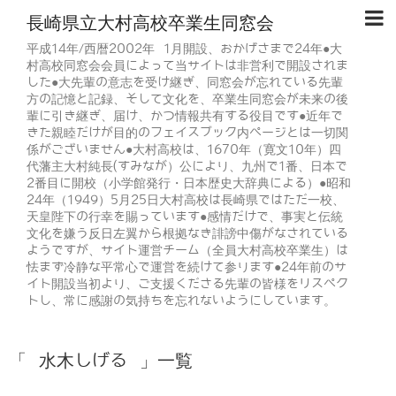
長崎県立大村高校卒業生同窓会
平成14年/西暦2002年 1月開設、おかげさまで24年●大
村高校同窓会会員によって当サイトは非営利で開設されま
した●大先輩の意志を受け継ぎ、同窓会が忘れている先輩
方の記憶と記録、そして文化を、卒業生同窓会が未来の後
輩に引き継ぎ、届け、かつ情報共有する役目です●近年で
きた親睦だけが目的のフェイスブック内ページとは一切関
係がございません●大村高校は、1670年（寛文10年）四
代藩主大村純長(すみなが）公により、九州で1番、日本で
2番目に開校（小学館発行・日本歴史大辞典による）●昭和
24年（1949）5月25日大村高校は長崎県ではただ一校、
天皇陛下の行幸を賜っています●感情だけで、事実と伝統
文化を嫌う反日左翼から根拠なき誹謗中傷がなされている
ようですが、サイト運営チーム（全員大村高校卒業生）は
怯まず冷静な平常心で運営を続けて参ります●24年前のサ
イト開設当初より、ご支援くださる先輩の皆様をリスペク
トし、常に感謝の気持ちを忘れないようにしています。
「 水木しげる 」一覧