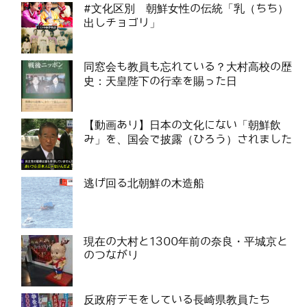
#文化区別 朝鮮女性の伝統「乳（ちち）
出しチョゴリ」
同窓会も教員も忘れている？大村高校の歴
史：天皇陛下の行幸を賜った日
【動画あり】日本の文化にない「朝鮮飲
み」を、国会で披露（ひろう）されました
逃げ回る北朝鮮の木造船
現在の大村と1300年前の奈良・平城京と
のつながり
反政府デモをしている長崎県教員たち