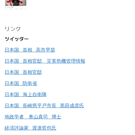
リンク
ツイッター
日本国 首相 高市早苗
日本国 首相官邸 災害危機管理情報
日本国 首相官邸
日本国 防衛省
日本国 海上自衛隊
日本国 長崎県平戸市長 黒田成彦氏
地政学者 奥山真司 博士
経済評論家 渡邉哲也氏