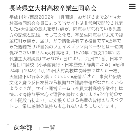
長崎県立大村高校卒業生同窓会
平成14年/西暦2002年 1月開設、おかげさまで24年●大
村高校同窓会会員によって当サイトは非営利で開設されま
した●大先輩の意志を受け継ぎ、同窓会が忘れている先輩
方の記憶と記録、そして文化を、卒業生同窓会が未来の後
輩に引き継ぎ、届け、かつ情報共有する役目です●近年で
きた親睦だけが目的のフェイスブック内ページとは一切関
係がございません●大村高校は、1670年（寛文10年）四
代藩主大村純長(すみなが）公により、九州で1番、日本で
2番目に開校（小学館発行・日本歴史大辞典による）●昭和
24年（1949）5月25日大村高校は長崎県ではただ一校、
天皇陛下の行幸を賜っています●感情だけで、事実と伝統
文化を嫌う反日左翼から根拠なき誹謗中傷がなされている
ようですが、サイト運営チーム（全員大村高校卒業生）は
怯まず冷静な平常心で運営を続けて参ります●24年前のサ
イト開設当初より、ご支援くださる先輩の皆様をリスペク
トし、常に感謝の気持ちを忘れないようにしています。
「 歯学部 」一覧