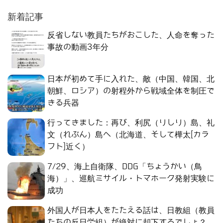
新着記事
反省しない教員たちがおこした、人命を奪った
事故の動画3年分
日本が初めて手に入れた、敵（中国、韓国、北
朝鮮、ロシア）の射程外から戦域全体を制圧で
きる兵器
行ってきました：再び、利尻（りしり）島、礼
文（れぶん）島へ（北海道、そして樺太[カラ
フト]近く）
7/29、海上自衛隊、DDG「ちょうかい（鳥
海）」、巡航ミサイル・トマホーク発射実験に
成功
外国人が日本人をたたえる話は、日教組（教員
たちの反日労組）が絶対に却下するでしょ？