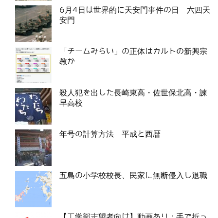
6月4日は世界的に天安門事件の日 六四天
安門
「チームみらい」の正体はカルトの新興宗
教か
殺人犯を出した長崎東高・佐世保北高・諫
早高校
年号の計算方法 平成と西暦
五島の小学校校長、民家に無断侵入し退職
【工学部志望者向け】動画あり：手で折っ