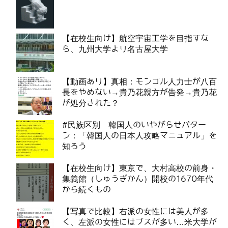
【在校生向け】航空宇宙工学を目指すな
ら、九州大学より名古屋大学
【動画あり】真相：モンゴル人力士が八百
長をやめない→貴乃花親方が告発→貴乃花
が処分された？
#民族区別 韓国人のいやがらせパター
ン：「韓国人の日本人攻略マニュアル」を
知ろう
【在校生向け】東京で、大村高校の前身・
集義館（しゅうぎかん）開校の1670年代
から続くもの
【写真で比較】右派の女性には美人が多
く、左派の女性にはブスが多い…米大学が