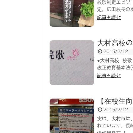
校歌制定エピソー
定。広田校長の着任
記事を読む
大村高校の
2015/2/12
●大村高校 校歌
改正教育基本法(平
記事を読む
【在校生向
2015/2/12
実は、大村市は
れています。長
価値観をすり...