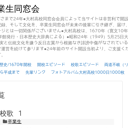
業生同窓会
かげさまで24年●大村高校同窓会会員によって当サイトは非営利で開
記録、そして文化を、卒業生同窓会が未来の後輩に引き継ぎ、届け
ジとは一切関係がございません●大村高校は、1670年（寛文10
学館発行・日本歴史大辞典による）●昭和24年（1949）5月25
事実と伝統文化を嫌う反日左翼から根拠なき誹謗中傷がなされてい
運営を続けて参ります●24年前のサイト開設当初より、ご支援く
す。
史/1670年開校
開校エピソード
校歌エピソード
両道不岐（
ら平成まで
先輩リンク
フォトアルバム大村高校1000日1000枚
覧
校歌 1
卒業生