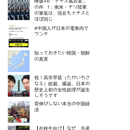
欅坂46「ナチス風衣装」
の件 1：南米・チリ陸軍
の軍装は、現在もナチスと
ほぼ同じ
#中国人が日本の電車内で
ウンチ
知っておきたい韓国・朝鮮
の真実
祝！高市早苗（たかいちさ
なえ）総裁、爆誕。日本の
歴史上初の女性総理が誕生
しそうです
背伸びしない本当の中国経
済
【在校生向け】なぜ、共産