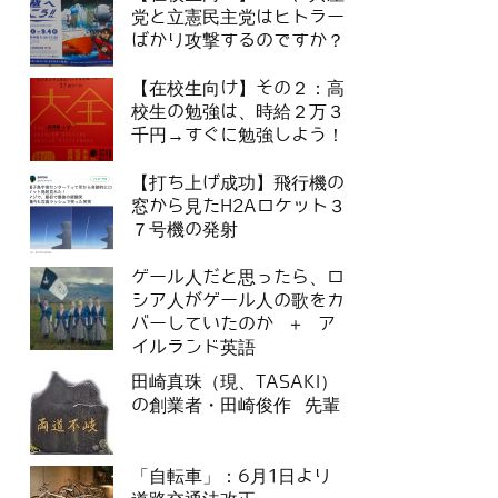
党と立憲民主党はヒトラー
ばかり攻撃するのですか？
【在校生向け】その２：高
校生の勉強は、時給２万３
千円→すぐに勉強しよう！
【打ち上げ成功】飛行機の
窓から見たH2Aロケット３
７号機の発射
ゲール人だと思ったら、ロ
シア人がゲール人の歌をカ
バーしていたのか ＋ ア
イルランド英語
田崎真珠（現、TASAKI）
の創業者・田崎俊作 先輩
「自転車」：6月1日より