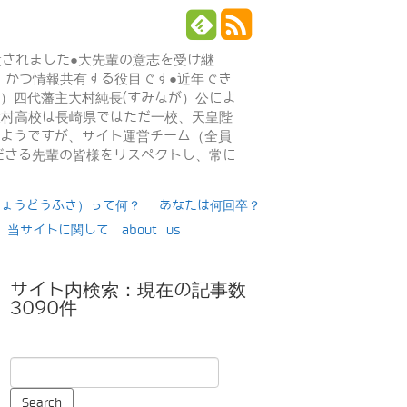
設されました●大先輩の意志を受け継
、かつ情報共有する役目です●近年でき
年）四代藩主大村純長(すみなが）公によ
日大村高校は長崎県ではただ一校、天皇陛
るようですが、サイト運営チーム（全員
ださる先輩の皆様をリスペクトし、常に
りょうどうふき）って何？
あなたは何回卒？
当サイトに関して about us
サイト内検索：現在の記事数
3090件