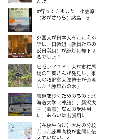
んよ。
#行ってきました 小笠原
（おがさわら）諸島 5
外国人が日本人をたたえる
話は、日教組（教員たちの
反日労組）が絶対に却下す
るでしょ？
ヒゼンマユミ：大村市桜馬
場の千葉さんが発見し、東
大の牧野富太郎博士が命名
した「諫早市の木」
雪道を歩くためのもの：北
海道大学（凍結）、新潟大
学（豪雪）などの受験用
に。あるいは出張用に
【在校生向け】大村の分校
だった諫早高校が世間に伝
えていないこと