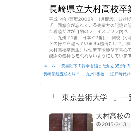
長崎県立大村高校卒
平成14年/西暦2002年 1月開設、お
ぎ、同窓会が忘れている先輩方の記憶と
た親睦だけが目的のフェイスブック内ペー
り、九州で1番、日本で2番目に開校（小
下の行幸を賜っています●感情だけで、
大村高校卒業生）は怯まず冷静な平常心で
感謝の気持ちを忘れないようにしていま
ホーム
天皇陛下の行幸を賜った創立356年の歴
長崎伝統五校とは？
九州1番校
江戸時代か
「 東京芸術大学 」一
大村高校の
2015/2/13