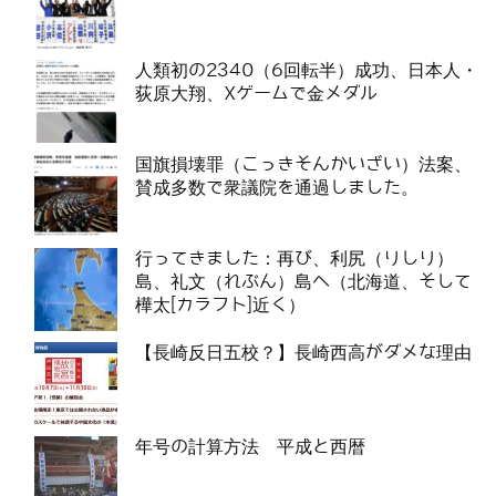
人類初の2340（6回転半）成功、日本人・
荻原大翔、Xゲームで金メダル
国旗損壊罪（こっきそんかいざい）法案、
賛成多数で衆議院を通過しました。
行ってきました：再び、利尻（りしり）
島、礼文（れぶん）島へ（北海道、そして
樺太[カラフト]近く）
【長崎反日五校？】長崎西高がダメな理由
年号の計算方法 平成と西暦