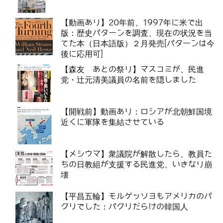
【動画あり】20年前、1997年に米で出
版：歴史パターンを調査、現在の状況を当
てた本（日本語版）２月発売[パターンは今
後に応用可]
【森友 あとの祭り】マスコミが、民進
党・辻元清美議員の名前を隠しました
【開戦前】動画あり：ロシアが北朝鮮国境
近くに軍隊を集結させている
【メシウマ】衆議院が解散したら、教員た
ちの日教組が支援する民進党、いきなり崩
壊
【平昌五輪】モルゲッソヨもアメリカのパ
クリでした：パクリだらけの韓国人