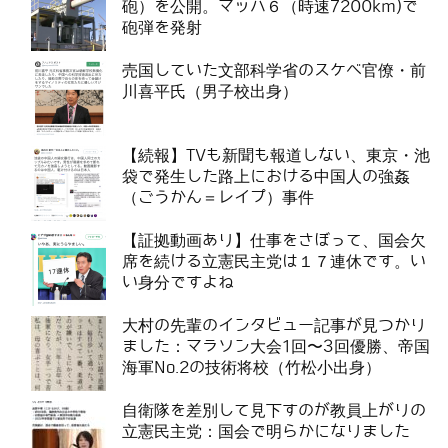
砲）を公開。マッハ６（時速7200km)で
砲弾を発射
売国していた文部科学省のスケベ官僚・前
川喜平氏（男子校出身）
【続報】TVも新聞も報道しない、東京・池
袋で発生した路上における中国人の強姦
（ごうかん＝レイプ）事件
【証拠動画あり】仕事をさぼって、国会欠
席を続ける立憲民主党は１７連休です。い
い身分ですよね
大村の先輩のインタビュー記事が見つかり
ました：マラソン大会1回〜3回優勝、帝国
海軍No.2の技術将校（竹松小出身）
自衛隊を差別して見下すのが教員上がりの
立憲民主党：国会で明らかになりました