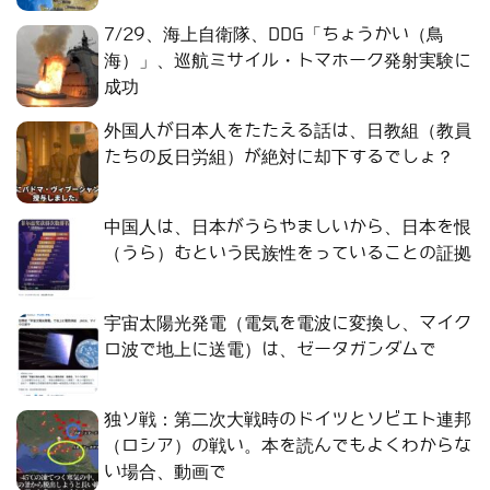
7/29、海上自衛隊、DDG「ちょうかい（鳥
海）」、巡航ミサイル・トマホーク発射実験に
成功
外国人が日本人をたたえる話は、日教組（教員
たちの反日労組）が絶対に却下するでしょ？
中国人は、日本がうらやましいから、日本を恨
（うら）むという民族性をっていることの証拠
宇宙太陽光発電（電気を電波に変換し、マイク
ロ波で地上に送電）は、ゼータガンダムで
独ソ戦：第二次大戦時のドイツとソビエト連邦
（ロシア）の戦い。本を読んでもよくわからな
い場合、動画で