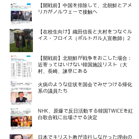
【開戦前】中国を排除して、北朝鮮とアメ
リカがノルウェーで接触へ
【在校生向け】織田信長と大村をつなぐル
イス・フロイス（ポルトガル人宣教師）2
【開戦前】北朝鮮が戦争をおこした場合：
近寄ってはいけない韓国施設リスト（大
村、長崎、諫早にある
火病のような症状を国会でみせつける帰化
系の議員たち
NHK、原爆で反日活動する韓国TWICEを紅
白歌合戦に出場させる決定
日本でキリスト教が流行しなかった理由の