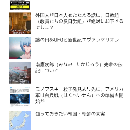
外国人が日本人をたたえる話は、日教組
（教員たちの反日労組）が絶対に却下する
でしょ？
謎の円盤UFOと新世紀エヴァンゲリオン
南鷹次郎（みなみ たかじろう）先輩の伝
記について
ミノフスキー粒子発見より先に、アメリカ
軍は白兵戦（はくへいせん）への準備を開
始か
知っておきたい韓国・朝鮮の真実