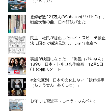
（アメリカ）
登録者数221万人のSabaton(サバトン）、
戦艦大和の曲、日本語訳が出た
民主・社民が提出したヘイトスピーチ禁止
法は国会で採決見送り、つまり廃案へ
実話が映画になった！「海難（かいなん）
1890」日本・トルコ合作映画 12月5日
(土)公開スタート
#文化区別 日本の文化にない「朝鮮握手
（ちょうせん あくしゅ）」
お守りは習近平（しゅう・きんぺい）