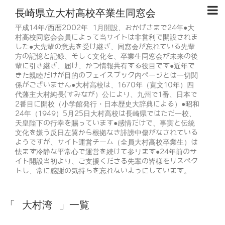
長崎県立大村高校卒業生同窓会
平成14年/西暦2002年 1月開設、おかげさまで24年●大
村高校同窓会会員によって当サイトは非営利で開設されま
した●大先輩の意志を受け継ぎ、同窓会が忘れている先輩
方の記憶と記録、そして文化を、卒業生同窓会が未来の後
輩に引き継ぎ、届け、かつ情報共有する役目です●近年で
きた親睦だけが目的のフェイスブック内ページとは一切関
係がございません●大村高校は、1670年（寛文10年）四
代藩主大村純長(すみなが）公により、九州で1番、日本で
2番目に開校（小学館発行・日本歴史大辞典による）●昭和
24年（1949）5月25日大村高校は長崎県ではただ一校、
天皇陛下の行幸を賜っています●感情だけで、事実と伝統
文化を嫌う反日左翼から根拠なき誹謗中傷がなされている
ようですが、サイト運営チーム（全員大村高校卒業生）は
怯まず冷静な平常心で運営を続けて参ります●24年前のサ
イト開設当初より、ご支援くださる先輩の皆様をリスペク
トし、常に感謝の気持ちを忘れないようにしています。
「 大村湾 」一覧