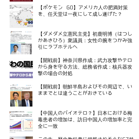
【ポケモン GO】アメリカ人の肥満対策
を、任天堂は一夜にして成し遂げた？
【ダメダメ立憲民主党】初鹿明博（はつし
かあきひろ）衆議員：女性の腕をつかみ強
引にラブホテルへ
【開戦前】神奈川県作成：武力攻撃やテロ
から身を守る方法、総務省作成：核兵器攻
撃の場合の対処
【開戦前】朝鮮半島およびその周辺で、い
ままでとは違うことがおきている
【中国人のバイオテロ？】日本における梅
毒患者の増加は、訪日中国人の増加率と完
全に一致