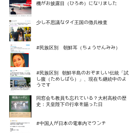
機がお披露目（ひろめ）になりました
少し不思議なタイ王国の徴兵検査
#民族区別 朝鮮耳（ちょうせんみみ）
#民族区別 朝鮮半島のおぞましい伝統「試
し腹（ためしばら）」、現在も継続中のよ
うです
同窓会も教員も忘れている？大村高校の歴
史：天皇陛下の行幸を賜った日
#中国人が日本の電車内でウンチ