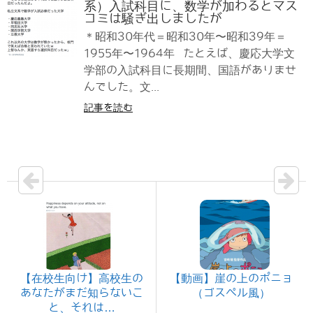
系）入試科目に、数学が加わるとマス
コミは騒ぎ出しましたが
＊昭和30年代＝昭和30年〜昭和39年＝
1955年〜1964年 たとえば、慶応大学文
学部の入試科目に長期間、国語がありませ
んでした。文...
記事を読む
【在校生向け】高校生の
【動画】崖の上のポニョ
あなたがまだ知らないこ
（ゴスペル風）
と、それは…