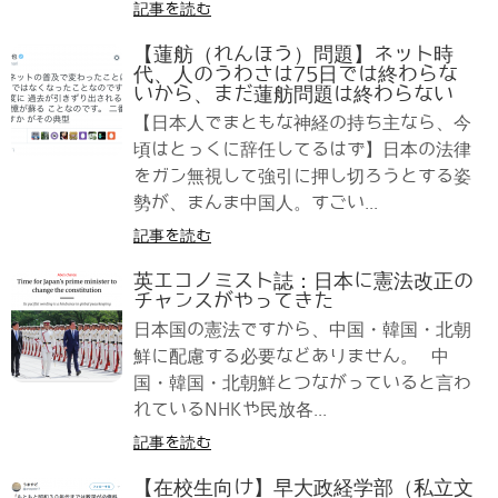
記事を読む
【蓮舫（れんほう）問題】ネット時
代、人のうわさは75日では終わらな
いから、まだ蓮舫問題は終わらない
【日本人でまともな神経の持ち主なら、今
頃はとっくに辞任してるはず】日本の法律
をガン無視して強引に押し切ろうとする姿
勢が、まんま中国人。すごい...
記事を読む
英エコノミスト誌：日本に憲法改正の
チャンスがやってきた
日本国の憲法ですから、中国・韓国・北朝
鮮に配慮する必要などありません。 中
国・韓国・北朝鮮とつながっていると言わ
れているNHKや民放各...
記事を読む
【在校生向け】早大政経学部（私立文