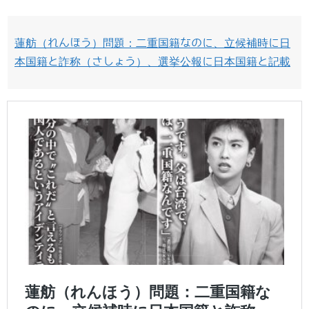
蓮舫（れんほう）問題：二重国籍なのに、立候補時に日
本国籍と詐称（さしょう）、選挙公報に日本国籍と記載