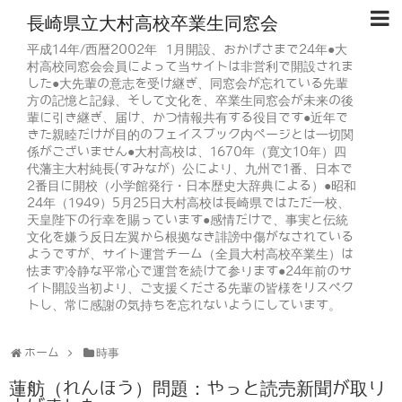
長崎県立大村高校卒業生同窓会
平成14年/西暦2002年 1月開設、おかげさまで24年●大
村高校同窓会会員によって当サイトは非営利で開設されま
した●大先輩の意志を受け継ぎ、同窓会が忘れている先輩
方の記憶と記録、そして文化を、卒業生同窓会が未来の後
輩に引き継ぎ、届け、かつ情報共有する役目です●近年で
きた親睦だけが目的のフェイスブック内ページとは一切関
係がございません●大村高校は、1670年（寛文10年）四
代藩主大村純長(すみなが）公により、九州で1番、日本で
2番目に開校（小学館発行・日本歴史大辞典による）●昭和
24年（1949）5月25日大村高校は長崎県ではただ一校、
天皇陛下の行幸を賜っています●感情だけで、事実と伝統
文化を嫌う反日左翼から根拠なき誹謗中傷がなされている
ようですが、サイト運営チーム（全員大村高校卒業生）は
怯まず冷静な平常心で運営を続けて参ります●24年前のサ
イト開設当初より、ご支援くださる先輩の皆様をリスペク
トし、常に感謝の気持ちを忘れないようにしています。
ホーム
時事
蓮舫（れんほう）問題：やっと読売新聞が取り