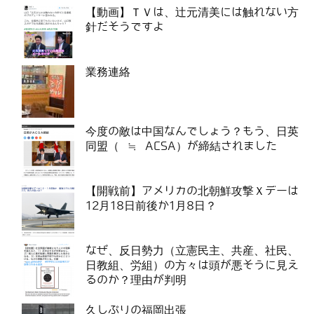
【動画】ＴＶは、辻元清美には触れない方
針だそうですよ
業務連絡
今度の敵は中国なんでしょう？もう、日英
同盟（ ≒ ACSA）が締結されました
【開戦前】アメリカの北朝鮮攻撃Ｘデーは
12月18日前後か1月8日？
なぜ、反日勢力（立憲民主、共産、社民、
日教組、労組）の方々は頭が悪そうに見え
るのか？理由が判明
久しぶりの福岡出張