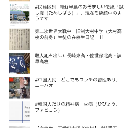
#民族区別 朝鮮半島のおぞましい伝統「試
し腹（ためしばら）」、現在も継続中のよ
うです
第二次世界大戦中 旧制大村中学（大村高
校の前身）生徒の在校生日記 11
殺人犯を出した長崎東高・佐世保北高・諫
早高校
#中国人民 どこでもウンチの習性あり、
ニーハオ
#韓国人だけの精神病「火病（ひびょう、
ファビョン）」