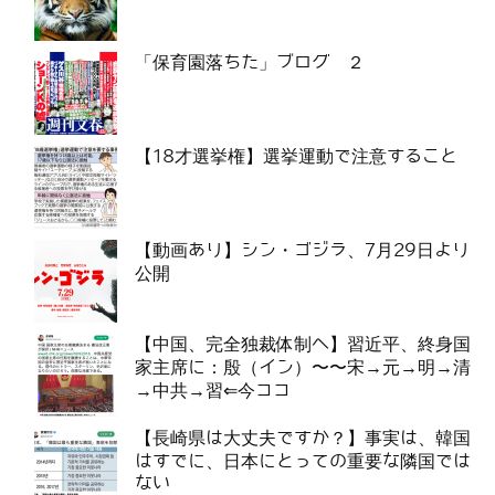
「保育園落ちた」ブログ ２
【18才選挙権】選挙運動で注意すること
【動画あり】シン・ゴジラ、7月29日より
公開
【中国、完全独裁体制へ】習近平、終身国
家主席に：殷（イン）〜〜宋→元→明→清
→中共→習⇐今ココ
【長崎県は大丈夫ですか？】事実は、韓国
はすでに、日本にとっての重要な隣国では
ない