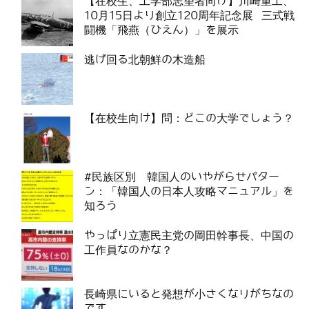
【在校生、工学部志望者向け】川崎重工、
10月15日より創立120周年記念展 三式戦
闘機「飛燕（ひえん）」を展示
逃げ回る北朝鮮の木造船
【在校生向け】問：どこの大学でしょう？
#民族区別 韓国人のいやがらせパター
ン：「韓国人の日本人攻略マニュアル」を
知ろう
やっぱり立憲民主党の岡田幹事長、中国の
工作員なのかな？
長崎県にいると発想が小さくなりがちなの
です