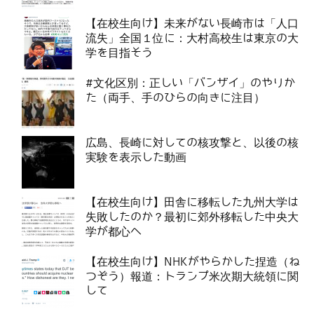
【在校生向け】未来がない長崎市は「人口
流失」全国１位に：大村高校生は東京の大
学を目指そう
#文化区別：正しい「バンザイ」のやりか
た（両手、手のひらの向きに注目）
広島、長崎に対しての核攻撃と、以後の核
実験を表示した動画
【在校生向け】田舎に移転した九州大学は
失敗したのか？最初に郊外移転した中央大
学が都心へ
【在校生向け】NHKがやらかした捏造（ね
つぞう）報道：トランプ米次期大統領に関
して