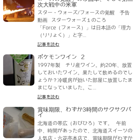
次大戦中の米軍
スター・ウォーズ/フォースの覚醒 予告
動画 スターウォーズ１のころ
「Force（フォース）」は日本語の「理力
（りりょく）」と字...
記事を読む
ポケモンワイン 2
1997年製 チリ産ワイン。約20年、放置
しておいたワイン。果たして飲めるのでし
ょうか？冷暖房が効いた部屋に放置したま
まになっていました。こ...
記事を読む
賞味期限、わずか3時間のサクサクパ
イ
北海道の帯広（おびひろ）です。 午前
中、時間があったので、北海道スイーツの
人気店・六花亭本店で、賞味期限がわずか