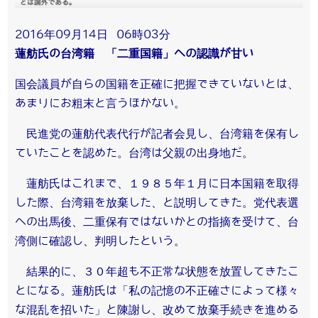
2016年09月14日 06時03分
蓮舫氏の台湾籍 「二重国籍」への認識が甘い
国会議員が自らの国籍を正確に把握できていないとは、
あまりにお粗末と言うほかない。
民進党の蓮舫代表代行が記者会見し、台湾籍を保有し
ていたことを認めた。台湾は父親の出身地だ。
蓮舫氏はこれまで、１９８５年１月に日本国籍を取得
した際、台湾籍を放棄した、と説明してきた。党代表選
への出馬後、二重保有ではないかとの指摘を受けて、台
湾側に確認し、判明したという。
結果的に、３０年超も不正常な状態を放置してきたこ
とになる。蓮舫氏は「私の記憶の不正確さによって様々
な混乱を招いた」と陳謝し、改めて放棄手続きを進める