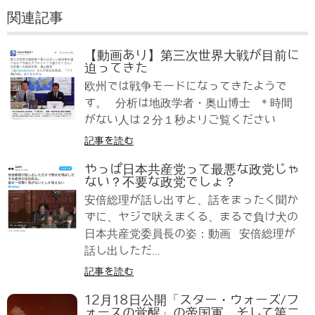
関連記事
【動画あり】第三次世界大戦が目前に
迫ってきた
欧州では戦争モードになってきたようで
す。 分析は地政学者・奥山博士 ＊時間
がない人は２分１秒よりご覧ください
記事を読む
やっぱ日本共産党って最悪な政党じゃ
ない？不要な政党でしょ？
安倍総理が話し出すと、話をまったく聞か
ずに、ヤジで吠えまくる、まるで負け犬の
日本共産党委員長の姿：動画 安倍総理が
話し出しただ...
記事を読む
12月18日公開「スター・ウォーズ/フ
ォースの覚醒」の帝国軍、そして第二