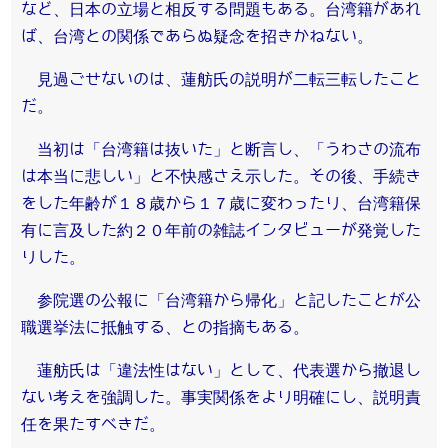
など、日本の立場と相反する問題もある。台湾籍があれ
ば、台湾との関係であらぬ疑念を招きかねない。
見過ごせないのは、蓮舫氏の説明が二転三転したこと
だ。
当初は「台湾籍は抜いた」と断言し、「うわさの流布
は本当に悲しい」と不快感さえ示した。その後、手続き
をした年齢が１８歳から１７歳に変わったり、台湾籍保
有に言及した約２０年前の雑誌インタビューが発覚した
りした。
参院選の公報に「台湾籍から帰化」と記したことが公
職選挙法に抵触する、との指摘もある。
蓮舫氏は「違法性はない」として、代表選から撤退し
ない考えを強調した。事実関係をより明確にし、説明責
任を果たすべきだ。