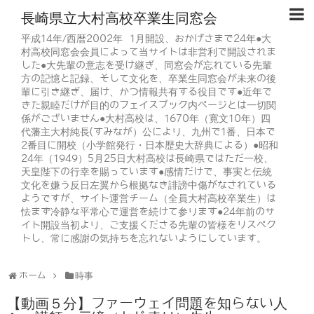
長崎県立大村高校卒業生同窓会
平成14年/西暦2002年 1月開設、おかげさまで24年●大
村高校同窓会会員によって当サイトは非営利で開設されま
した●大先輩の意志を受け継ぎ、同窓会が忘れている先輩
方の記憶と記録、そして文化を、卒業生同窓会が未来の後
輩に引き継ぎ、届け、かつ情報共有する役目です●近年で
きた親睦だけが目的のフェイスブック内ページとは一切関
係がございません●大村高校は、1670年（寛文10年）四
代藩主大村純長(すみなが）公により、九州で1番、日本で
2番目に開校（小学館発行・日本歴史大辞典による）●昭和
24年（1949）5月25日大村高校は長崎県ではただ一校、
天皇陛下の行幸を賜っています●感情だけで、事実と伝統
文化を嫌う反日左翼から根拠なき誹謗中傷がなされている
ようですが、サイト運営チーム（全員大村高校卒業生）は
怯まず冷静な平常心で運営を続けて参ります●24年前のサ
イト開設当初より、ご支援くださる先輩の皆様をリスペク
トし、常に感謝の気持ちを忘れないようにしています。
ホーム
時事
【動画５分】ファーウェイ問題を知らない人