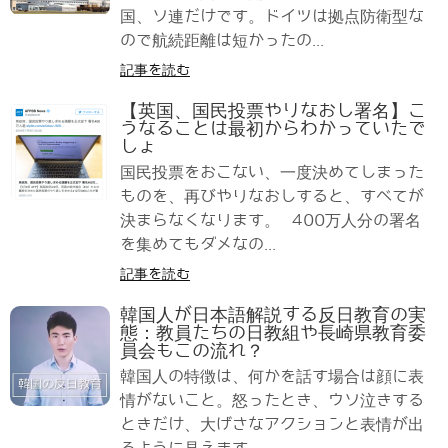
国、ソ連だけです。ドイツは拠点防衛型な
ので航続距離は短かったの...
記事を読む
【英国、国民投票やりなおし署名】こ
うなることは最初からわかっていたで
しょ
国民投票をおこない、一度決めてしまった
ものを、再びやりなおしすると、すべてが
決まらなくなります。 400万人分の署名
を集めてもダメなの...
記事を読む
韓国人が日本語解説する反日教育の実
態：教員たちの日教組や長崎県教育委
員会もこの流れ？
韓国人の特徴は、何かを話す場合は顔に表
情がないこと。怒ったとき、ウソ泣きする
ときだけ、大げさなアクションと表情が出