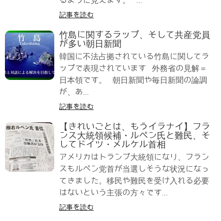
るように見えます。 ...
記事を読む
竹島に関するラップ、そして共産党員
が多い朝日新聞
韓国に不法占拠されている竹島に関してラ
ップで表現されています 外務省の見解＝
日本領です。 朝日新聞や毎日新聞の論調
が、あ...
記事を読む
【きれいごとは、もうイラナイ】フラ
ンス大統領候補・ルペン氏と難民、そ
してドイツ・メルケル首相
アメリカはトランプ大統領になり、フラン
スもルペン党首が当選しそうな状況になっ
てきました。移民や難民を受け入れる必要
はないという主張の方々です...
記事を読む