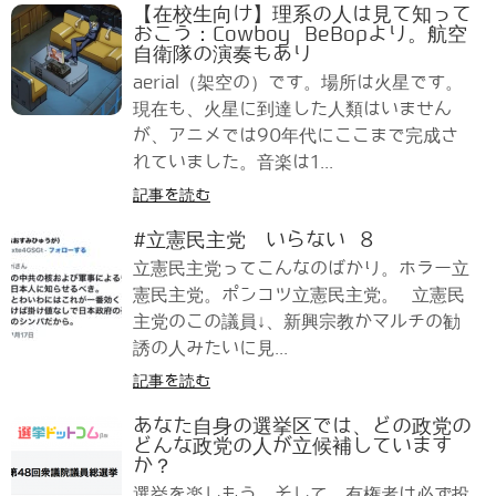
【在校生向け】理系の人は見て知って
おこう：Cowboy BeBopより。航空
自衛隊の演奏もあり
aerial（架空の）です。場所は火星です。
現在も、火星に到達した人類はいません
が、アニメでは90年代にここまで完成さ
れていました。音楽は1...
記事を読む
#立憲民主党 いらない 8
立憲民主党ってこんなのばかり。ホラー立
憲民主党。ポンコツ立憲民主党。 立憲民
主党のこの議員↓、新興宗教かマルチの勧
誘の人みたいに見...
記事を読む
あなた自身の選挙区では、どの政党の
どんな政党の人が立候補しています
か？
選挙を楽しもう、そして、有権者は必ず投