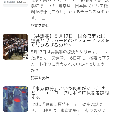
票に行こう！ 選挙は、日本国民として権
利を行使（こうし）できるチャンスなので
す。 ...
記事を読む
【共謀罪】５月17日、国会でまた民
進党がプラカードのパフォーマンスを
くりひろげるのか？
5月17日は共謀罪の採決となります。 し
たがって、民進党、16日夜は、徹夜でプラ
カード作りに専念されているのでしょう
か？ ...
記事を読む
「東京原発」という映画があったけ
ど、ニューヨークは本当に原発を建設
する
↑本は「東京に原発を！」：架空の話で
す。 ↓映画は「東京原発」：架空の話で