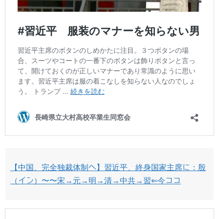
【中国、完全独裁体制へ】習近平、終身国家主席に：殷
（イン）〜〜宋→元→明→清→中共→習⇐今ココ