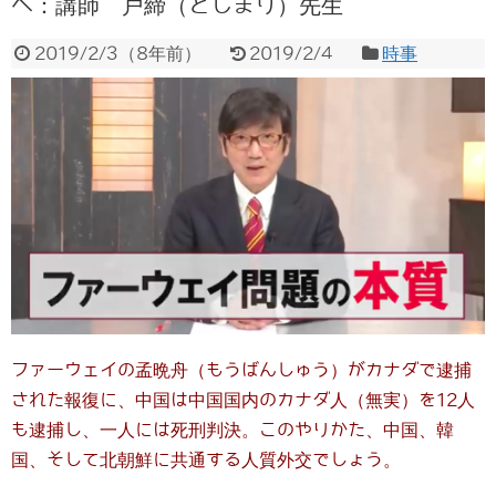
へ：講師 戸締（とじまり）先生
2019/2/3
（
8年前
）
2019/2/4
時事
ファーウェイの孟晩舟（もうばんしゅう）がカナダで逮捕
された報復に、中国は中国国内のカナダ人（無実）を12人
も逮捕し、一人には死刑判決。このやりかた、中国、韓
国、そして北朝鮮に共通する人質外交でしょう。