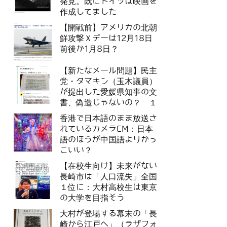
発見。既にドイツは映画を
作成してました
【開戦前】アメリカの北朝
鮮攻撃Ｘデーは12月18日
前後か1月8日？
【新たなメール問題】民主
党・タマキン（玉木議員）
が提出した愛媛県知事の文
書、偽造じゃないの？ １
香港で日本語のまま放送さ
れているカメラCM：日本
語のほうが中国語よりかっ
こいい？
【在校生向け】未来がない
長崎市は「人口流失」全国
１位に：大村高校生は東京
の大学を目指そう
大村が登場する幕末の「長
崎から江戸へ」（ラザフォ