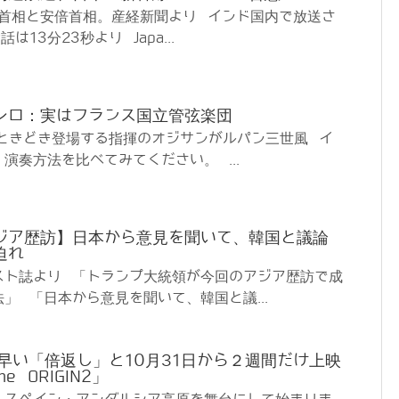
ィ首相と安倍首相。産経新聞より インド国内で放送さ
13分23秒より Japa...
レロ：実はフランス国立管弦楽団
 ときどき登場する指揮のオジサンがルパン三世風 イ
演奏方法を比べてみてください。 ...
ジア歴訪】日本から意見を聞いて、韓国と議論
迫れ
スト誌より 「トランプ大統領が今回のアジア歴訪で成
」 「日本から意見を聞いて、韓国と議...
早い「倍返し」と10月31日から２週間だけ上映
 ORIGIN2」