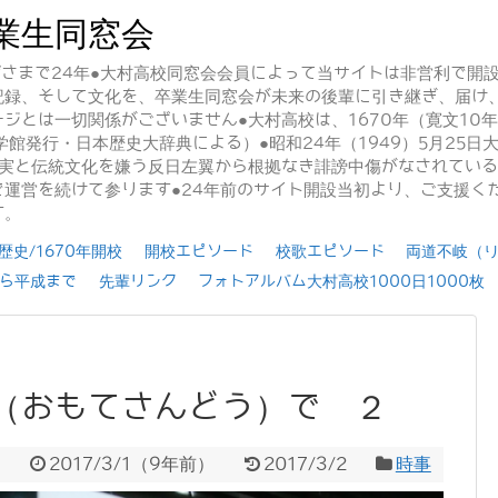
業生同窓会
かげさまで24年●大村高校同窓会会員によって当サイトは非営利で開
記録、そして文化を、卒業生同窓会が未来の後輩に引き継ぎ、届け
ジとは一切関係がございません●大村高校は、1670年（寛文10
学館発行・日本歴史大辞典による）●昭和24年（1949）5月25
事実と伝統文化を嫌う反日左翼から根拠なき誹謗中傷がなされてい
運営を続けて参ります●24年前のサイト開設当初より、ご支援く
す。
史/1670年開校
開校エピソード
校歌エピソード
両道不岐（
ら平成まで
先輩リンク
フォトアルバム大村高校1000日1000枚
（おもてさんどう）で ２
2017/3/1
（
9年前
）
2017/3/2
時事