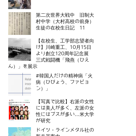
第二次世界大戦中 旧制大
村中学（大村高校の前身）
生徒の在校生日記 11
【在校生、工学部志望者向
け】川崎重工、10月15日
より創立120周年記念展
三式戦闘機「飛燕（ひえ
ん）」を展示
#韓国人だけの精神病「火
病（ひびょう、ファビョ
ン）」
【写真で比較】右派の女性
には美人が多く、左派の女
性にはブスが多い…米大学
が研究
ドイツ・ラインメタル社の