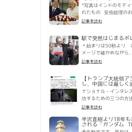
*写真はインドのモデ
れたもの 安倍総理のお話は
記事を読む
駅で突然はじまるボ
＊始まりは50秒より
メージで確かめながら、
記事を読む
【トランプ大統領ア
し、中国には厳しく
ナショナル・インタレ
功するための三つの方法
記事を読む
半沢直樹より18年も
される「ガンダム The