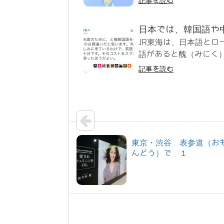
記事を読む
日本では、韓国語や
JR東海は、日本語とロ
語があると醜（みにく）
記事を読む
東京・渋谷 表参道（お
んどう）で １