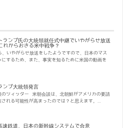
トランプ氏の大統領就任式中継でいやがらせ放送
、これからおきる米中戦争？
がら、いやがらせ放送をしたようですので、日本のマス
うにするため、また、事実を知るために米国の動画を
ランプ大統領発言
領のツィッター 米朝会談は、北朝鮮がアメリカの要請
される可能性が高まったのでは？と思えます。...
高速鉄道、日本の新幹線システムで合意