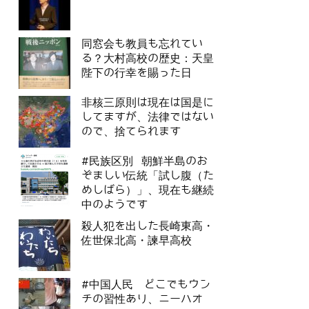
同窓会も教員も忘れてい
る？大村高校の歴史：天皇
陛下の行幸を賜った日
非核三原則は現在は国是に
してますが、法律ではない
ので、捨てられます
#民族区別 朝鮮半島のお
ぞましい伝統「試し腹（た
めしばら）」、現在も継続
中のようです
殺人犯を出した長崎東高・
佐世保北高・諫早高校
#中国人民 どこでもウン
チの習性あり、ニーハオ