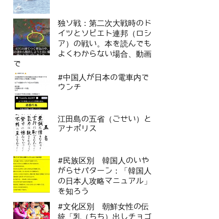
独ソ戦：第二次大戦時のド
イツとソビエト連邦（ロシ
ア）の戦い。本を読んでも
よくわからない場合、動画
で
#中国人が日本の電車内で
ウンチ
江田島の五省（ごせい）と
アナポリス
#民族区別 韓国人のいや
がらせパターン：「韓国人
の日本人攻略マニュアル」
を知ろう
#文化区別 朝鮮女性の伝
統「乳（ちち）出しチョゴ