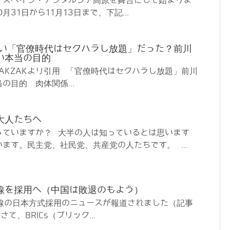
、スペイン・アンダルシア高原を舞台にして始まりま
月31日から11月13日まで、下記...
ない「官僚時代はセクハラし放題」だった？前川
い本当の目的
 ZAKZAKより引用 「官僚時代はセクハラし放題」前川
の目的 肉体関係...
大人たちへ
っていますか？ 大半の人は知っているとは思います
ます。民主党、社民党、共産党の人たちです。 ...
線を採用へ（中国は敗退のもよう）
幹線の日本方式採用のニュースが報道されました（記事
て、BRICs（ブリック...