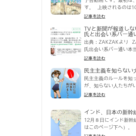
予告動画です。最初は
す。 上映されるのは10
記事を読む
TVと新聞が報道し
氏と出会い系バー通
出典：ZAKZAKより
氏出会い系バー通い本当
記事を読む
民主主義を知らない
民主主義のルールを知
が、知らない人たちがい
記事を読む
インド、日本の新幹
12月８日にインド新
はこのページ下へ）。 さ