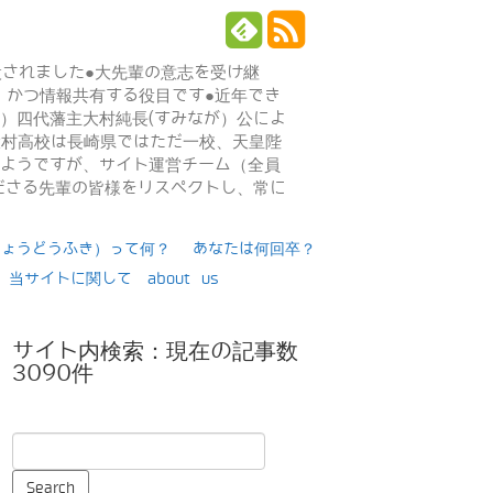
設されました●大先輩の意志を受け継
、かつ情報共有する役目です●近年でき
年）四代藩主大村純長(すみなが）公によ
日大村高校は長崎県ではただ一校、天皇陛
るようですが、サイト運営チーム（全員
ださる先輩の皆様をリスペクトし、常に
りょうどうふき）って何？
あなたは何回卒？
当サイトに関して about us
サイト内検索：現在の記事数
3090件