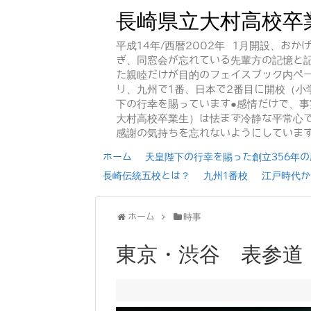
長崎県立大村高校卒
平成14年/西暦2002年 1月開設、お
ぎ、同窓会が忘れている先輩方の記憶と
た親睦だけが目的のフェイスブック内ペー
り、九州で1番、日本で2番目に開校（小
下の行幸を賜っています●感情だけで、
大村高校卒業生）は怯まず冷静な平常心で
感謝の気持ちを忘れないようにしていま
ホーム
天皇陛下の行幸を賜った創立356年の歴
長崎伝統五校とは？
九州1番校
江戸時代か
ホーム
時事
東京・渋谷 表参道