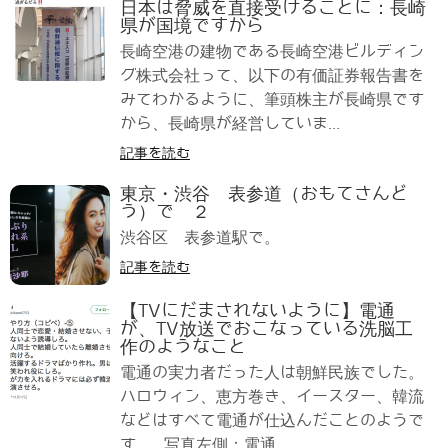
日本は脅威を直接受けることに：長崎
県が国境ですから
長崎空港の建物である長崎空港ビルディン
グ株式会社って、以下の有価証券報告書を
みてわかるように、筆頭株主が長崎県です
から、長崎県が経営していま...
記事を読む
東京・渋谷 表参道（おもてさんど
う）で ２
渋谷区 表参道駅で。
記事を読む
【TVにだまされないように】電通
が、TV放送でおこなっている洗脳工
作のようなこと
電通の実力者だった人は朝鮮民族でした。
ハロウィン、恵方巻き、イースター、韓流
などはすべて電通が仕込んだことのようで
す。 写真左側：電通...