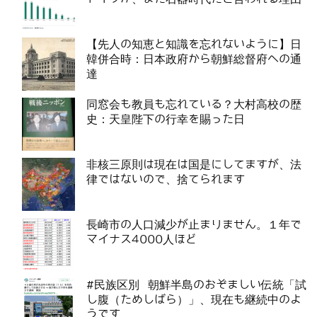
【先人の知恵と知識を忘れないように】日
韓併合時：日本政府から朝鮮総督府への通
達
同窓会も教員も忘れている？大村高校の歴
史：天皇陛下の行幸を賜った日
非核三原則は現在は国是にしてますが、法
律ではないので、捨てられます
長崎市の人口減少が止まりません。１年で
マイナス4000人ほど
#民族区別 朝鮮半島のおぞましい伝統「試
し腹（ためしばら）」、現在も継続中のよ
うです