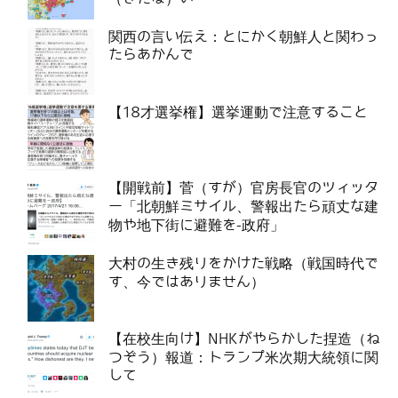
関西の言い伝え：とにかく朝鮮人と関わっ
たらあかんで
【18才選挙権】選挙運動で注意すること
【開戦前】菅（すが）官房長官のツィッタ
ー「北朝鮮ミサイル、警報出たら頑丈な建
物や地下街に避難を-政府」
大村の生き残りをかけた戦略（戦国時代で
す、今ではありません）
【在校生向け】NHKがやらかした捏造（ね
つぞう）報道：トランプ米次期大統領に関
して