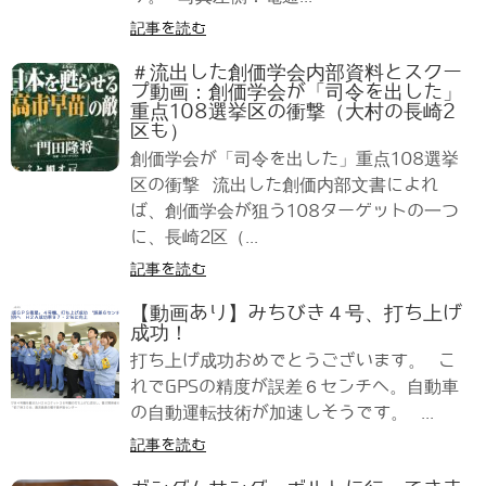
記事を読む
＃流出した創価学会内部資料とスクー
プ動画：創価学会が「司令を出した」
重点108選挙区の衝撃（大村の長崎2
区も）
創価学会が「司令を出した」重点108選挙
区の衝撃 流出した創価内部文書によれ
ば、創価学会が狙う108ターゲットの一つ
に、長崎2区（...
記事を読む
【動画あり】みちびき４号、打ち上げ
成功！
打ち上げ成功おめでとうございます。 こ
れでGPSの精度が誤差６センチへ。自動車
の自動運転技術が加速しそうです。 ...
記事を読む