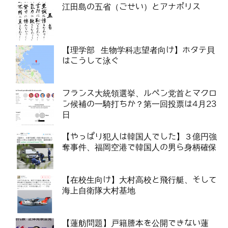
江田島の五省（ごせい）とアナポリス
【理学部 生物学科志望者向け】ホタテ貝
はこうして泳ぐ
フランス大統領選挙、ルペン党首とマクロ
ン候補の一騎打ちか？第一回投票は4月23
日
【やっぱり犯人は韓国人でした】３億円強
奪事件、福岡空港で韓国人の男ら身柄確保
【在校生向け】大村高校と飛行艇、そして
海上自衛隊大村基地
【蓮舫問題】戸籍謄本を公開できない蓮