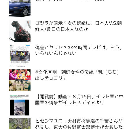
ゴジラが暗示？次の選挙は、日本人V.S.朝
鮮人+反日の日本人なのか
偽善とヤラセ？の24時間テレビは、もう、
いらないんじゃない
#文化区別 朝鮮女性の伝統「乳（ちち）
出しチョゴリ」
【開戦前】動画：８月15日、インド軍と中
国軍の紛争がインドメディアより
ヒゼンマユミ：大村市桜馬場の千葉さんが
発見し、東大の牧野富太郎博士が命名した