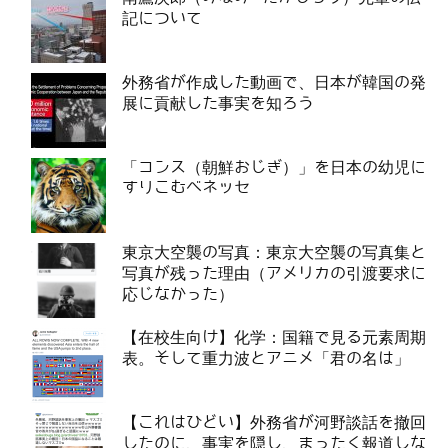
記について
外務省が作成した動画で、日本が韓国の発
展に貢献した事実を知ろう
「コンス（朝鮮おじぎ）」を日本の幼児に
すりこむベネッセ
東京大空襲の写真：東京大空襲の写真集と
写真が残った理由（アメリカの引渡要求に
応じなかった）
【在校生向け】化学：国籍で見る元素周期
表。そして重力波とアニメ「君の名は」
【これはひどい】外務省が河野談話を撤回
したのに、事実を隠し、まったく報道しな