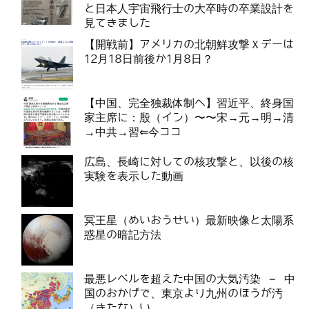
と日本人宇宙飛行士の大卒時の卒業設計を
見てきました
【開戦前】アメリカの北朝鮮攻撃Ｘデーは
12月18日前後か1月8日？
【中国、完全独裁体制へ】習近平、終身国
家主席に：殷（イン）〜〜宋→元→明→清
→中共→習⇐今ココ
広島、長崎に対しての核攻撃と、以後の核
実験を表示した動画
冥王星（めいおうせい）最新映像と太陽系
惑星の暗記方法
最悪レベルを超えた中国の大気汚染 – 中
国のおかげで、東京より九州のほうが汚
（きたな）い