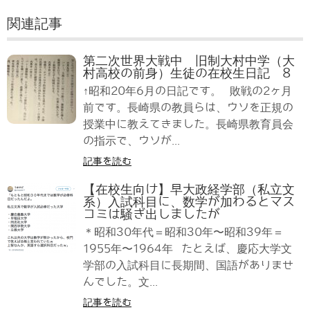
関連記事
第二次世界大戦中 旧制大村中学（大
村高校の前身）生徒の在校生日記 8
↑昭和20年6月の日記です。 敗戦の2ヶ月
前です。長崎県の教員らは、ウソを正規の
授業中に教えてきました。長崎県教育員会
の指示で、ウソが...
記事を読む
【在校生向け】早大政経学部（私立文
系）入試科目に、数学が加わるとマス
コミは騒ぎ出しましたが
＊昭和30年代＝昭和30年〜昭和39年＝
1955年〜1964年 たとえば、慶応大学文
学部の入試科目に長期間、国語がありませ
んでした。文...
記事を読む