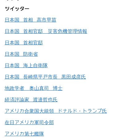
ツイッター
日本国 首相 高市早苗
日本国 首相官邸 災害危機管理情報
日本国 首相官邸
日本国 防衛省
日本国 海上自衛隊
日本国 長崎県平戸市長 黒田成彦氏
地政学者 奥山真司 博士
経済評論家 渡邉哲也氏
アメリカ合衆国大統領 ドナルド・トランプ氏
在日アメリカ軍司令部
アメリカ第七艦隊