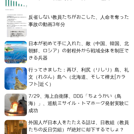
反省しない教員たちがおこした、人命を奪った
事故の動画3年分
日本が初めて手に入れた、敵（中国、韓国、北
朝鮮、ロシア）の射程外から戦域全体を制圧で
きる兵器
行ってきました：再び、利尻（りしり）島、礼
文（れぶん）島へ（北海道、そして樺太[カラ
フト]近く）
7/29、海上自衛隊、DDG「ちょうかい（鳥
海）」、巡航ミサイル・トマホーク発射実験に
成功
外国人が日本人をたたえる話は、日教組（教員
たちの反日労組）が絶対に却下するでしょ？