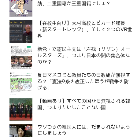
舫、二重国籍か三重国籍でしょ？
【在校生向け】大村高校とピカード艦長
（新スタートレック）、そして２つのVR世
界
新党・立憲民主党は「左残（サザン）オー
ルスターズ」、つまり日本の闇の集合体な
のか？
反日マスコミと教員たちの日教組が無視す
る？「憲法9条を改正したほうが戦争を防
げる」
【動画あり】すべての国から無視される韓
国、つまりたいしたことない国
ウソつきの韓国人には、だまされないよう
にしましょう