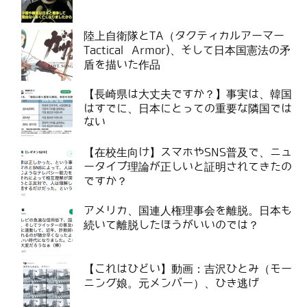
陸上自衛隊とTA（タクティカルアーマー
Tactical Armor)、そして日本国憲法の矛
盾を描いた作品
【長崎県は大丈夫ですか？】事実は、韓国
はすでに、日本にとっての重要な隣国では
ない
【在校生向け】スマホやSNS普及で、ニュ
ータイプ理論が正しいと証明されてきたの
ですか？
アメリカ、国連人権理事会を離脱。日本も
続いて離脱したほうがいいのでは？
【これはひどい】動画：吉沢ひとみ（モー
ニング娘。元メンバー）、ひき逃げ