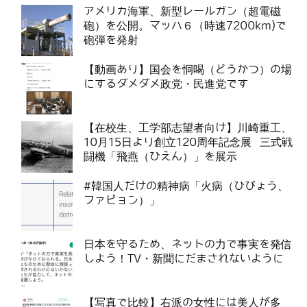
アメリカ海軍、新型レールガン（超電磁
砲）を公開。マッハ６（時速7200km)で
砲弾を発射
【動画あり】国会を恫喝（どうかつ）の場
にするダメダメ政党・民進党です
【在校生、工学部志望者向け】川崎重工、
10月15日より創立120周年記念展 三式戦
闘機「飛燕（ひえん）」を展示
#韓国人だけの精神病「火病（ひびょう、
ファビョン）」
日本を守るため、ネットの力で事実を発信
しよう！TV・新聞にだまされないように
【写真で比較】右派の女性には美人が多