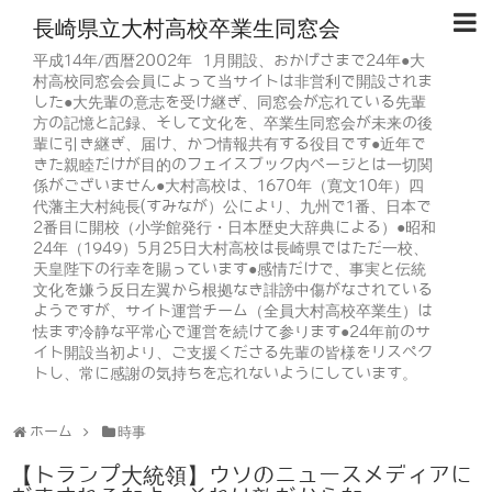
長崎県立大村高校卒業生同窓会
平成14年/西暦2002年 1月開設、おかげさまで24年●大
村高校同窓会会員によって当サイトは非営利で開設されま
した●大先輩の意志を受け継ぎ、同窓会が忘れている先輩
方の記憶と記録、そして文化を、卒業生同窓会が未来の後
輩に引き継ぎ、届け、かつ情報共有する役目です●近年で
きた親睦だけが目的のフェイスブック内ページとは一切関
係がございません●大村高校は、1670年（寛文10年）四
代藩主大村純長(すみなが）公により、九州で1番、日本で
2番目に開校（小学館発行・日本歴史大辞典による）●昭和
24年（1949）5月25日大村高校は長崎県ではただ一校、
天皇陛下の行幸を賜っています●感情だけで、事実と伝統
文化を嫌う反日左翼から根拠なき誹謗中傷がなされている
ようですが、サイト運営チーム（全員大村高校卒業生）は
怯まず冷静な平常心で運営を続けて参ります●24年前のサ
イト開設当初より、ご支援くださる先輩の皆様をリスペク
トし、常に感謝の気持ちを忘れないようにしています。
ホーム
時事
【トランプ大統領】ウソのニュースメディアに