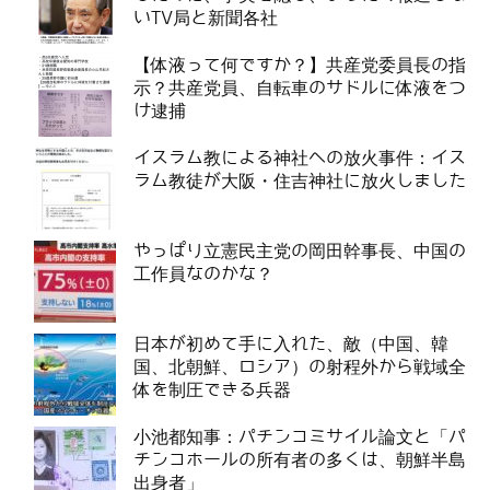
いTV局と新聞各社
【体液って何ですか？】共産党委員長の指
示？共産党員、自転車のサドルに体液をつ
け逮捕
イスラム教による神社への放火事件：イス
ラム教徒が大阪・住吉神社に放火しました
やっぱり立憲民主党の岡田幹事長、中国の
工作員なのかな？
日本が初めて手に入れた、敵（中国、韓
国、北朝鮮、ロシア）の射程外から戦域全
体を制圧できる兵器
小池都知事：パチンコミサイル論文と「パ
チンコホールの所有者の多くは、朝鮮半島
出身者」