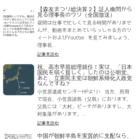
【森友まつり総決算２】証人喚問から
見る理事長のウソ（全国放送）
昼間は仕事で忙しくて見る時間がありませ
んが、動画をまとめていらっしゃる方のツ
ィートおよびYoutbe を見てみましょう。
理事長...
記事を読む
祝、高市早苗総理就任！実は、「日本
国民を弱く貧しく」したのは公明党。
あと、立憲民主党は朝鮮系帰化人政党
なんですね？
小笠原遺産センターHPより↑ 当方、所用
で現在、小笠原諸島（父島）におります。
父島には「大村」ビーチがありますし、大
村集落があります。...
記事を読む
中国が朝鮮半島を実質的に支配なら、