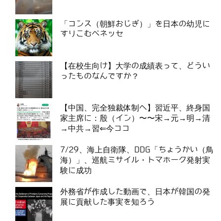
「コンス（朝鮮おじぎ）」を日本の幼児に
すりこむベネッセ
【在校生向け】大学の成績表って、どうい
ったものなんですか？
【中国、完全独裁体制へ】習近平、終身国
家主席に：殷（イン）〜〜宋→元→明→清
→中共→習⇐今ココ
7/29、海上自衛隊、DDG「ちょうかい（鳥
海）」、巡航ミサイル・トマホーク発射実
験に成功
外務省が作成した動画で、日本が韓国の発
展に貢献した事実を知ろう