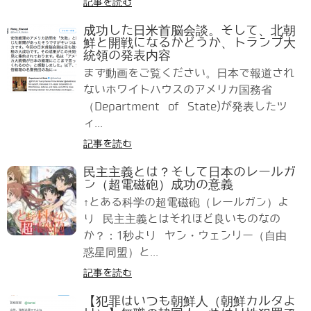
記事を読む
成功した日米首脳会談。そして、北朝
鮮と開戦になるかどうか、トランプ大
統領の発表内容
まず動画をご覧ください。日本で報道され
ないホワイトハウスのアメリカ国務省
（Department of State)が発表したツ
ィ...
記事を読む
民主主義とは？そして日本のレールガ
ン（超電磁砲）成功の意義
↑とある科学の超電磁砲（レールガン）よ
り 民主主義とはそれほど良いものなの
か？：1秒より ヤン・ウェンリー（自由
惑星同盟）と...
記事を読む
【犯罪はいつも朝鮮人（朝鮮カルタよ