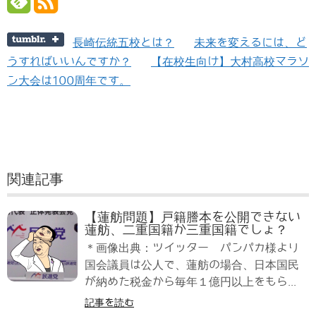
長崎伝統五校とは？
未来を変えるには、ど
うすればいいんですか？
【在校生向け】大村高校マラソ
ン大会は100周年です。
関連記事
【蓮舫問題】戸籍謄本を公開できない
蓮舫、二重国籍か三重国籍でしょ？
＊画像出典：ツイッター パンパカ様より
国会議員は公人で、蓮舫の場合、日本国民
が納めた税金から毎年１億円以上をもら...
記事を読む