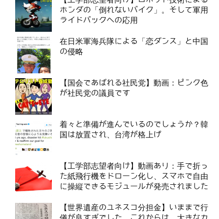
ホンダの「倒れないバイク」。そして軍用
ライドバックへの応用
在日米軍海兵隊による「恋ダンス」と中国
の侵略
【国会であばれる社民党】動画：ピンク色
が社民党の議員です
着々と準備が進んでいるのでしょうか？韓
国は放置され、台湾が格上げ
【工学部志望者向け】動画あり：手で折っ
た紙飛行機をドローン化し、スマホで自由
に操縦できるモジュールが発売されました
【世界遺産のユネスコ分担金】いままで行
儀が良すぎでした。これからは、大きなカ