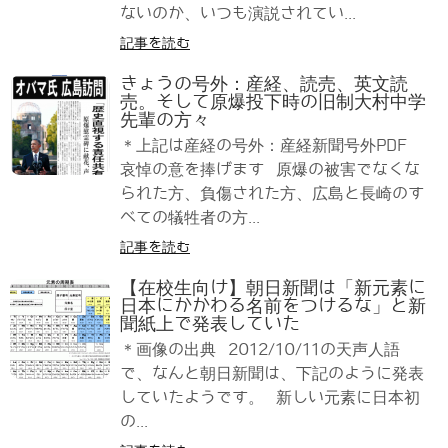
ないのか、いつも演説されてい...
記事を読む
きょうの号外：産経、読売、英文読
売。そして原爆投下時の旧制大村中学
先輩の方々
＊上記は産経の号外：産経新聞号外PDF
哀悼の意を捧げます 原爆の被害でなくな
られた方、負傷された方、広島と長崎のす
べての犠牲者の方...
記事を読む
【在校生向け】朝日新聞は「新元素に
日本にかかわる名前をつけるな」と新
聞紙上で発表していた
＊画像の出典 2012/10/11の天声人語
で、なんと朝日新聞は、下記のように発表
していたようです。 新しい元素に日本初
の...