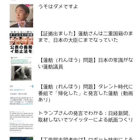
うそはダメですよ
【証拠出ました】蓮舫さんは二重国籍のま
まで、日本の大臣にまでなっていた
【蓮舫（れんほう）問題】日本の常識がな
い蓮舫議員
【蓮舫（れんほう）問題】タレント時代に
番組で「帰化した」と発言した蓮舫（動画
あり）
トランプさんの発言でわかる：日経新聞、
取材しないでツイッターによる紙面つくり
【工学部志望者向け】ロボット技術による