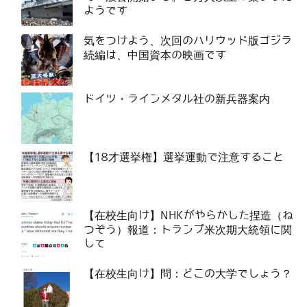
ようです
気をつけよう、次回のハリウッド版ゴジラ
続編は、中国資本の映画です
ドイツ・ラインメタル社の新兵器案内
【18才選挙権】選挙運動で注意すること
【在校生向け】NHKがやらかした捏造（ね
つぞう）報道：トランプ米次期大統領に関
して
【在校生向け】問：どこの大学でしょう？