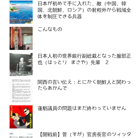
日本が初めて手に入れた、敵（中国、韓
国、北朝鮮、ロシア）の射程外から戦域全
体を制圧できる兵器
こんなもの
日本人初の世界銀行副総裁となった服部正
也（はっとり まさや）先輩 2
関西の言い伝え：とにかく朝鮮人と関わっ
たらあかんで
蓮舫議員の問題はまだ終わっていません
【開戦前】菅（すが）官房長官のツィッタ