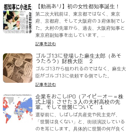
【動画あり】初の女性都知事誕生！
第二次大戦前は、東京都ではなく、東京
府、京都府、そして大阪府の３府体制でし
た。大村の先輩から、過去、大阪府知事と
東京府副知事を出しています。...
記事を読む
ゴルゴ13に登場した麻生太郎（あそ
うたろう）財務大臣 ２
ゴルゴ13から狙われるのではなく、麻生大
臣がゴルゴ13に依頼する側でした。
記事を読む
企業をおこしIPO（アイピーオー＝株
式上場）させた３人の大村高校の先
輩。そして世襲について １
選挙前に、しばしば共産党や民主党が、
「世襲は良くない」と、街頭演説している
のを耳にします。具体的に世襲の何が良く