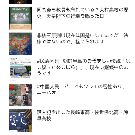
同窓会も教員も忘れている？大村高校の歴
史：天皇陛下の行幸を賜った日
非核三原則は現在は国是にしてますが、法
律ではないので、捨てられます
#民族区別 朝鮮半島のおぞましい伝統「試
し腹（ためしばら）」、現在も継続中のよ
うです
#中国人民 どこでもウンチの習性あり、
ニーハオ
殺人犯を出した長崎東高・佐世保北高・諫
早高校