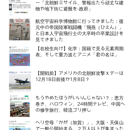
ー「北朝鮮ミサイル、警報出たら頑丈な建
物や地下街に避難を-政府」
航空宇宙科学博物館に行ってきました：復
元中の帝国陸軍戦闘機「飛燕（ひえん）」
と日本人宇宙飛行士の大卒時の卒業設計を
見てきました
【在校生向け】化学：国籍で見る元素周期
表。そして重力波とアニメ「君の名は」
【開戦前】アメリカの北朝鮮攻撃Ｘデーは
12月18日前後か1月8日？
もうやめたほうがいいんじゃない？：恵方
巻き、ハロウィン、24時間テレビ、中国へ
の修学旅行、韓流ゴリ押し
ヘリ空母「かが（加賀）」、大阪・天保山
で一般公開始まる。２万人以上が集まった