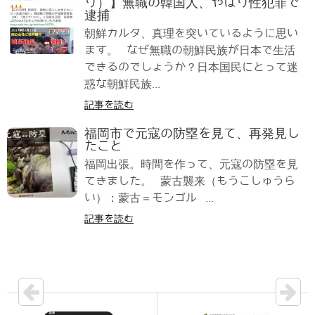
り）】無職の韓国人、やはり性犯罪で
逮捕
朝鮮カルタ、真理を突いているように思い
ます。 なぜ無職の朝鮮民族が日本で生活
できるのでしょうか？日本国民にとって迷
惑な朝鮮民族...
記事を読む
福岡市で元寇の防塁を見て、再発見し
たこと
福岡出張。時間を作って、元寇の防塁を見
てきました。 蒙古襲来（もうこしゅうら
い）：蒙古＝モンゴル ...
記事を読む