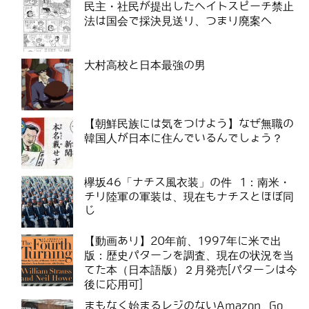
民主・社民が提出したヘイトスピーチ禁止
法は国会で採決見送り、つまり廃案へ
大村高校と日本最強の男
【朝鮮民族には気をつけよう】なぜ無職の
韓国人が日本に住んでいるんでしょう？
欅坂46「ナチス風衣装」の件 1：南米・
チリ陸軍の軍装は、現在もナチスとほぼ同
じ
【動画あり】20年前、1997年に米で出
版：歴史パターンを調査、現在の状況を当
てた本（日本語版）２月発売[パターンは今
後に応用可]
まもなく始まるレジのないAmazon Go