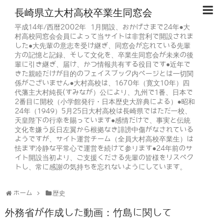
長崎県立大村高校卒業生同窓会
平成14年/西暦2002年 1月開設、おかげさまで24年●大
村高校同窓会会員によって当サイトは非営利で開設されま
した●大先輩の意志を受け継ぎ、同窓会が忘れている先輩
方の記憶と記録、そして文化を、卒業生同窓会が未来の後
輩に引き継ぎ、届け、かつ情報共有する役目です●近年で
きた親睦だけが目的のフェイスブック内ページとは一切関
係がございません●大村高校は、1670年（寛文10年）四
代藩主大村純長(すみなが）公により、九州で1番、日本で
2番目に開校（小学館発行・日本歴史大辞典による）●昭和
24年（1949）5月25日大村高校は長崎県ではただ一校、
天皇陛下の行幸を賜っています●感情だけで、事実と伝統
文化を嫌う反日左翼から根拠なき誹謗中傷がなされている
ようですが、サイト運営チーム（全員大村高校卒業生）は
怯まず冷静な平常心で運営を続けて参ります●24年前のサ
イト開設当初より、ご支援くださる先輩の皆様をリスペク
トし、常に感謝の気持ちを忘れないようにしています。
ホーム
歴史
外務省が作成した動画：竹島に関して