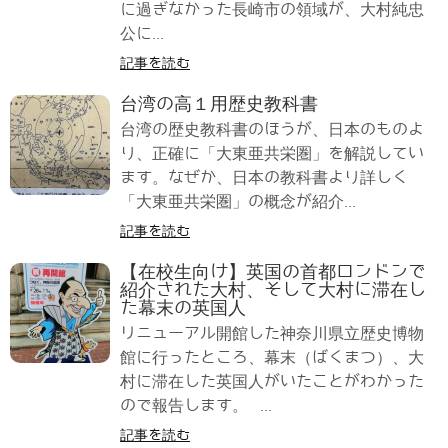
に過ぎなかった長崎市の領域が、大村純忠
公に...
記事を読む
台湾の高１用歴史教科書
台湾の歴史教科書のほうが、日本のものよ
り、正確に「大東亜共栄圏」を解説してい
ます。なぜか、日本の教科書より詳しく
「大東亜共栄圏」の概念が紹介...
記事を読む
【在校生向け】英国の首都ロンドンで
紹介された大村、そして大村に滞在し
た幕末の英国人
リニューアル開館した神奈川県立歴史博物
館に行ったところ、幕末（ばくまつ）、大
村に滞在した英国人がいたことがわかった
ので報告します。 ...
記事を読む