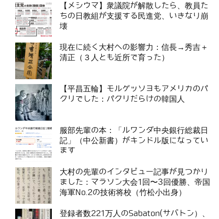
【メシウマ】衆議院が解散したら、教員た
ちの日教組が支援する民進党、いきなり崩
壊
現在に続く大村への影響力：信長→秀吉＋
清正（３人とも近所で育った）
【平昌五輪】モルゲッソヨもアメリカのパ
クリでした：パクリだらけの韓国人
服部先輩の本：「ルワンダ中央銀行総裁日
記」（中公新書）がキンドル版になってい
ます
大村の先輩のインタビュー記事が見つかり
ました：マラソン大会1回〜3回優勝、帝国
海軍No.2の技術将校（竹松小出身）
登録者数221万人のSabaton(サバトン）、