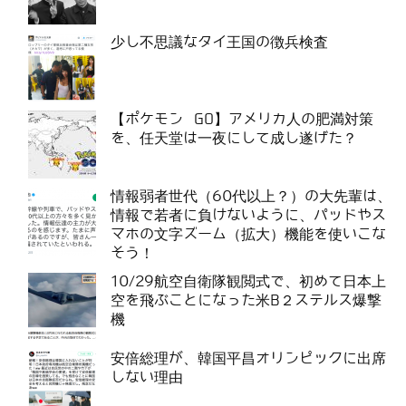
少し不思議なタイ王国の徴兵検査
【ポケモン GO】アメリカ人の肥満対策
を、任天堂は一夜にして成し遂げた？
情報弱者世代（60代以上？）の大先輩は、
情報で若者に負けないように、パッドやス
マホの文字ズーム（拡大）機能を使いこな
そう！
10/29航空自衛隊観閲式で、初めて日本上
空を飛ぶことになった米B２ステルス爆撃
機
安倍総理が、韓国平昌オリンピックに出席
しない理由