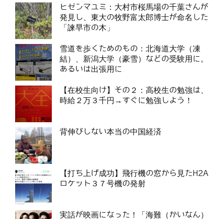
ヒゼンマユミ：大村市桜馬場の千葉さんが
発見し、東大の牧野富太郎博士が命名した
「諫早市の木」
雪道を歩くためのもの：北海道大学（凍
結）、新潟大学（豪雪）などの受験用に。
あるいは出張用に
【在校生向け】その２：高校生の勉強は、
時給２万３千円→すぐに勉強しよう！
背伸びしない本当の中国経済
【打ち上げ成功】飛行機の窓から見たH2A
ロケット３７号機の発射
実話が映画になった！「海難（かいなん）