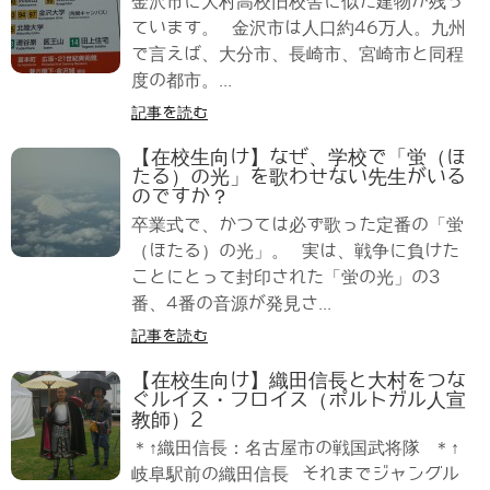
金沢市に大村高校旧校舎に似た建物が残っ
ています。 金沢市は人口約46万人。九州
で言えば、大分市、長崎市、宮崎市と同程
度の都市。...
記事を読む
【在校生向け】なぜ、学校で「蛍（ほ
たる）の光」を歌わせない先生がいる
のですか？
卒業式で、かつては必ず歌った定番の「蛍
（ほたる）の光」。 実は、戦争に負けた
ことにとって封印された「蛍の光」の3
番、4番の音源が発見さ...
記事を読む
【在校生向け】織田信長と大村をつな
ぐルイス・フロイス（ポルトガル人宣
教師）2
＊↑織田信長：名古屋市の戦国武将隊 ＊↑
岐阜駅前の織田信長 それまでジャングル