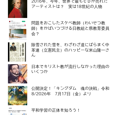
2016年、今年、世界で最もＣＤが売れた
アーティストは？ 実は18世紀の人物
問題をおこしたスケベ教師（わいせつ教
師）をかばいつづける日教組と県教育委員
会？
除雪された雪を、わざわざ道にばらまく中
革連（立憲民主）のハッピーな米山隆一さ
ん
日本でキリスト教が流行しなかった理由の
いくつか
公開決定！「キングダム 魂の決戦」令和
8/2026年 7月17日（金）より
平和学習の正体を知ろう！