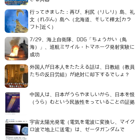
行ってきました：再び、利尻（りしり）島、礼
文（れぶん）島へ（北海道、そして樺太[カラ
フト]近く）
7/29、海上自衛隊、DDG「ちょうかい（鳥
海）」、巡航ミサイル・トマホーク発射実験に
成功
外国人が日本人をたたえる話は、日教組（教員
たちの反日労組）が絶対に却下するでしょ？
中国人は、日本がうらやましいから、日本を恨
（うら）むという民族性をっていることの証拠
宇宙太陽光発電（電気を電波に変換し、マイク
ロ波で地上に送電）は、ゼータガンダムで