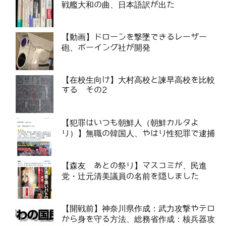
戦艦大和の曲、日本語訳が出た
【動画】ドローンを撃墜できるレーザー
砲、ボーイング社が開発
【在校生向け】大村高校と諫早高校を比較
する その2
【犯罪はいつも朝鮮人（朝鮮カルタよ
り）】無職の韓国人、やはり性犯罪で逮捕
【森友 あとの祭り】マスコミが、民進
党・辻元清美議員の名前を隠しました
【開戦前】神奈川県作成：武力攻撃やテロ
から身を守る方法、総務省作成：核兵器攻