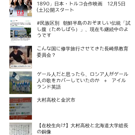
1890」日本・トルコ合作映画 12月5日
(土)公開スタート
#民族区別 朝鮮半島のおぞましい伝統「試
し腹（ためしばら）」、現在も継続中のよ
うです
こんな国に修学旅行させてきた長崎県教育
委員会？
ゲール人だと思ったら、ロシア人がゲール
人の歌をカバーしていたのか ＋ アイル
ランド英語
大村高校と金沢市
【在校生向け】大村高校と北海道大学総長
の銅像