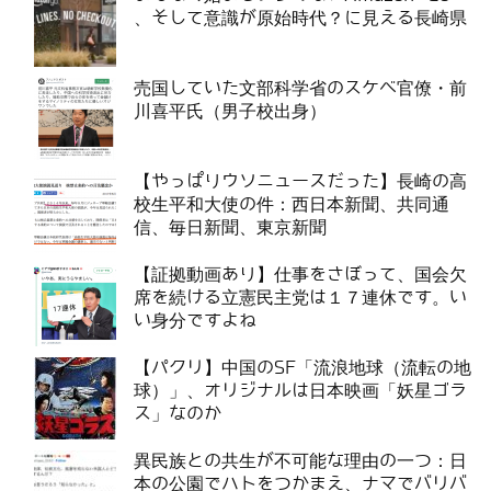
、そして意識が原始時代？に見える長崎県
売国していた文部科学省のスケベ官僚・前
川喜平氏（男子校出身）
【やっぱりウソニュースだった】長崎の高
校生平和大使の件：西日本新聞、共同通
信、毎日新聞、東京新聞
【証拠動画あり】仕事をさぼって、国会欠
席を続ける立憲民主党は１７連休です。い
い身分ですよね
【パクリ】中国のSF「流浪地球（流転の地
球）」、オリジナルは日本映画「妖星ゴラ
ス」なのか
異民族との共生が不可能な理由の一つ：日
本の公園でハトをつかまえ、ナマでバリバ