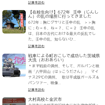
記事を読む
【在校生向け】672年 壬申（じんし
ん）の乱の場所に行ってきました
672年：胸にグサリと壬申の乱 ＞＞胸
に；む＝６、ね＝７、に＝２ 壬申の乱
は、日本の古代における最大の反乱でし
た。壬申の乱、知らないひ...
記事を読む
戦車による町おこしで成功した茨城県
大洗（おおあらい）
＊まず戦前の満州、そして、ガルパンと映
画「八甲田山（はっこうださん）」 マイ
ナス29℃の満州。 歌は平成版ガールズ＆
パンツァー、映像...
記事を読む
大村高校と金沢市