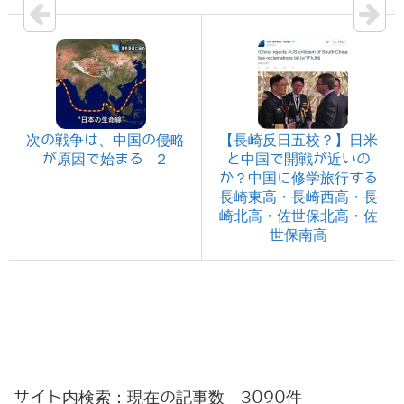
次の戦争は、中国の侵略
【長崎反日五校？】日米
が原因で始まる ２
と中国で開戦が近いの
か？中国に修学旅行する
長崎東高・長崎西高・長
崎北高・佐世保北高・佐
世保南高
サイト内検索：現在の記事数 3090件