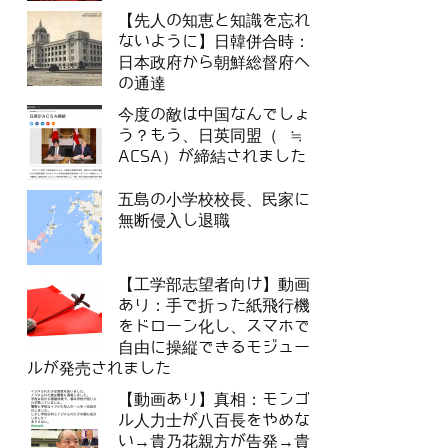
【先人の知恵と知識を忘れ
ないように】日韓併合時：
日本政府から朝鮮総督府へ
の通達
今度の敵は中国なんでしょ
う？もう、日英同盟（ ≒
ACSA）が締結されました
五島の小学校校長、民家に
無断侵入し退職
【工学部志望者向け】動画
あり：手で折った紙飛行機
をドローン化し、スマホで
自由に操縦できるモジュー
ルが発売されました
【動画あり】真相：モンゴ
ル人力士が八百長をやめな
い→貴乃花親方が告発→貴