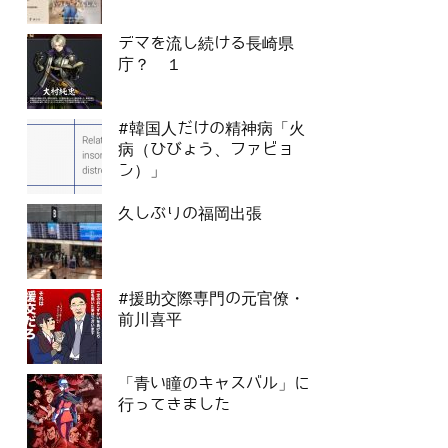
デマを流し続ける長崎県
庁？ １
#韓国人だけの精神病「火
病（ひびょう、ファビョ
ン）」
久しぶりの福岡出張
#援助交際専門の元官僚・
前川喜平
「青い瞳のキャスバル」に
行ってきました