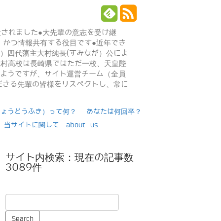
設されました●大先輩の意志を受け継
、かつ情報共有する役目です●近年でき
年）四代藩主大村純長(すみなが）公によ
日大村高校は長崎県ではただ一校、天皇陛
るようですが、サイト運営チーム（全員
ださる先輩の皆様をリスペクトし、常に
りょうどうふき）って何？
あなたは何回卒？
当サイトに関して about us
サイト内検索：現在の記事数
3089件