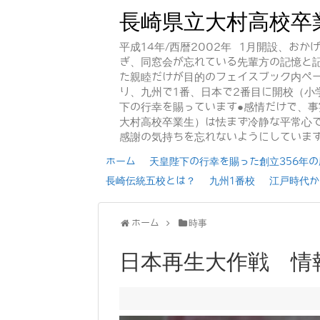
長崎県立大村高校卒
平成14年/西暦2002年 1月開設、お
ぎ、同窓会が忘れている先輩方の記憶と
た親睦だけが目的のフェイスブック内ペー
り、九州で1番、日本で2番目に開校（小
下の行幸を賜っています●感情だけで、
大村高校卒業生）は怯まず冷静な平常心で
感謝の気持ちを忘れないようにしていま
ホーム
天皇陛下の行幸を賜った創立356年の歴
長崎伝統五校とは？
九州1番校
江戸時代か
ホーム
時事
日本再生大作戦 情