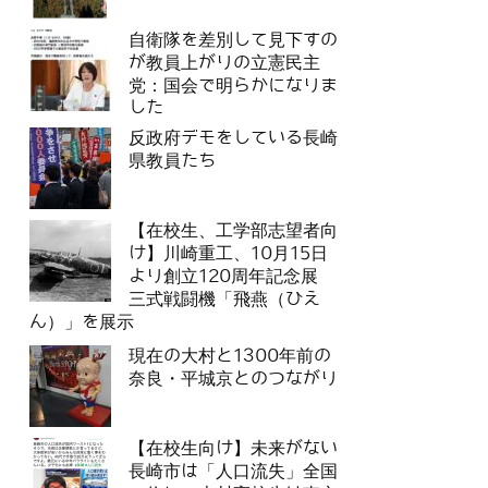
自衛隊を差別して見下すの
が教員上がりの立憲民主
党：国会で明らかになりま
した
反政府デモをしている長崎
県教員たち
【在校生、工学部志望者向
け】川崎重工、10月15日
より創立120周年記念展
三式戦闘機「飛燕（ひえ
ん）」を展示
現在の大村と1300年前の
奈良・平城京とのつながり
【在校生向け】未来がない
長崎市は「人口流失」全国