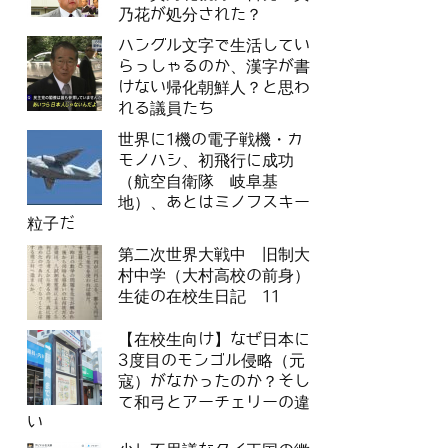
乃花が処分された？
ハングル文字で生活してい
らっしゃるのか、漢字が書
けない帰化朝鮮人？と思わ
れる議員たち
世界に1機の電子戦機・カ
モノハシ、初飛行に成功
（航空自衛隊 岐阜基
地）、あとはミノフスキー
粒子だ
第二次世界大戦中 旧制大
村中学（大村高校の前身）
生徒の在校生日記 11
【在校生向け】なぜ日本に
3度目のモンゴル侵略（元
寇）がなかったのか？そし
て和弓とアーチェリーの違
い