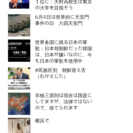
１位に：大村高校生は東京
の大学を目指そう
6月4日は世界的に天安門
事件の日 六四天安門
世界各国に残る日本の軍
歌：日本領朝鮮だった韓国
は、日本が嫌いなのに、今
も日本の軍歌を使用中
#民族区別 朝鮮迎え舌
（むかえじた）
非核三原則は現在は国是に
してますが、法律ではない
ので、捨てられます
横浜で