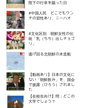
陛下の行幸を賜った日
#中国人民 どこでもウン
チの習性あり、ニーハオ
#文化区別 朝鮮女性の伝
統「乳（ちち）出しチョゴ
リ」
逃げ回る北朝鮮の木造船
【動画あり】日本の文化に
ない「朝鮮飲み」を、国会
で披露（ひろう）されまし
た
【在校生向け】問：どこの
大学でしょう？