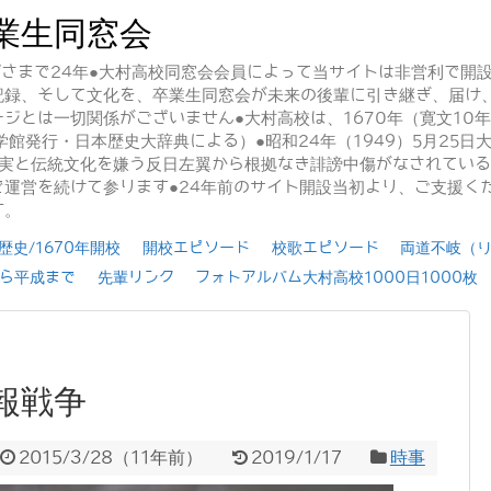
業生同窓会
かげさまで24年●大村高校同窓会会員によって当サイトは非営利で開
記録、そして文化を、卒業生同窓会が未来の後輩に引き継ぎ、届け
ジとは一切関係がございません●大村高校は、1670年（寛文10
学館発行・日本歴史大辞典による）●昭和24年（1949）5月25
事実と伝統文化を嫌う反日左翼から根拠なき誹謗中傷がなされてい
運営を続けて参ります●24年前のサイト開設当初より、ご支援く
す。
史/1670年開校
開校エピソード
校歌エピソード
両道不岐（
ら平成まで
先輩リンク
フォトアルバム大村高校1000日1000枚
報戦争
2015/3/28
（
11年前
）
2019/1/17
時事