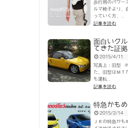
歩行用のパワー
ルマ椅子より、
っていく方、...
記事を読む
面白いクル
てきた証拠
2015/4/11
写真上：旧型 
た。旧型はＭＴ
も運転...
記事を読む
特急かもめ
2015/2/14
ＪＲの特急かも