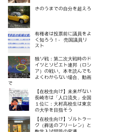
きのうまでの自分を超えろ
有権者は投票前に議員をよ
く知ろう！- 売国議員リ
スト
独ソ戦：第二次大戦時のド
イツとソビエト連邦（ロシ
ア）の戦い。本を読んでも
よくわからない場合、動画
で
【在校生向け】未来がない
長崎市は「人口流失」全国
１位に：大村高校生は東京
の大学を目指そう
【在校生向け】ゾルトラー
ク（葬送のフリーレン）と
数学入試問題の変遷