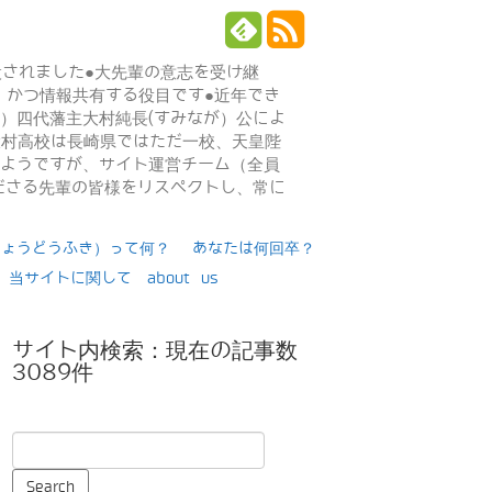
設されました●大先輩の意志を受け継
、かつ情報共有する役目です●近年でき
年）四代藩主大村純長(すみなが）公によ
日大村高校は長崎県ではただ一校、天皇陛
るようですが、サイト運営チーム（全員
ださる先輩の皆様をリスペクトし、常に
りょうどうふき）って何？
あなたは何回卒？
当サイトに関して about us
サイト内検索：現在の記事数
3089件