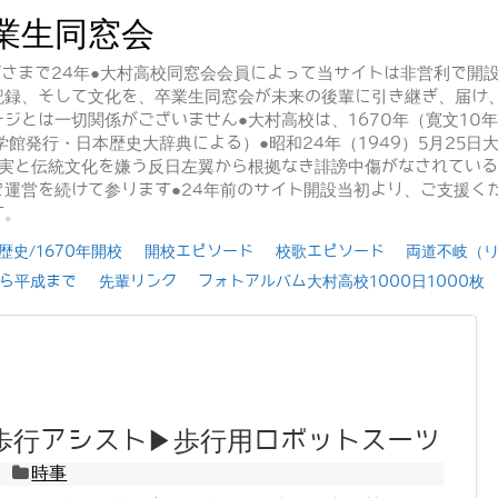
業生同窓会
かげさまで24年●大村高校同窓会会員によって当サイトは非営利で開
記録、そして文化を、卒業生同窓会が未来の後輩に引き継ぎ、届け
ジとは一切関係がございません●大村高校は、1670年（寛文10
学館発行・日本歴史大辞典による）●昭和24年（1949）5月25
事実と伝統文化を嫌う反日左翼から根拠なき誹謗中傷がなされてい
運営を続けて参ります●24年前のサイト開設当初より、ご支援く
す。
史/1670年開校
開校エピソード
校歌エピソード
両道不岐（
ら平成まで
先輩リンク
フォトアルバム大村高校1000日1000枚
の歩行アシスト▶歩行用ロボットスーツ
時事