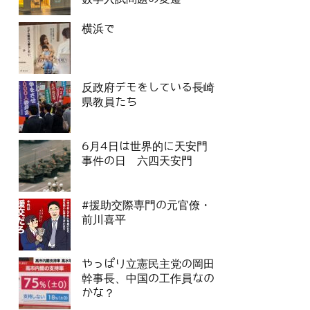
横浜で
反政府デモをしている長崎
県教員たち
6月4日は世界的に天安門
事件の日 六四天安門
#援助交際専門の元官僚・
前川喜平
やっぱり立憲民主党の岡田
幹事長、中国の工作員なの
かな？