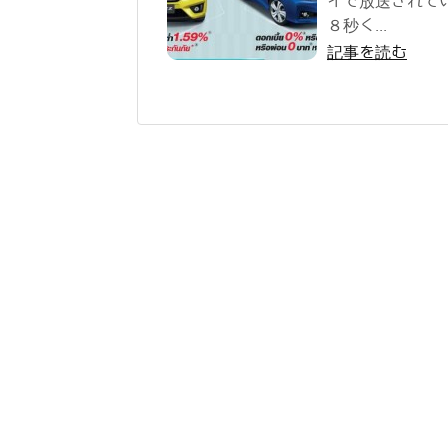
イで放送されて
８秒く...
記事を読む