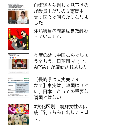
自衛隊を差別して見下すの
が教員上がりの立憲民主
党：国会で明らかになりま
した
蓮舫議員の問題はまだ終わ
っていません
今度の敵は中国なんでしょ
う？もう、日英同盟（ ≒
ACSA）が締結されました
【長崎県は大丈夫です
か？】事実は、韓国はすで
に、日本にとっての重要な
隣国ではない
#文化区別 朝鮮女性の伝
統「乳（ちち）出しチョゴ
リ」