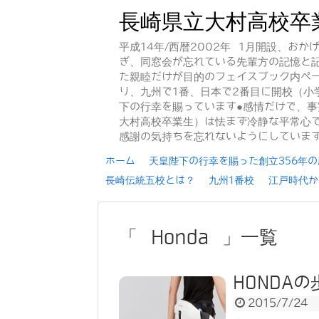
長崎県立大村高校卒
平成14年/西暦2002年 1月開設、お
ぎ、同窓会が忘れている先輩方の記憶と
た親睦だけが目的のフェイスブック内ペー
り、九州で1番、日本で2番目に開校（小
下の行幸を賜っています●感情だけで、
大村高校卒業生）は怯まず冷静な平常心で
感謝の気持ちを忘れないようにしていま
ホーム
天皇陛下の行幸を賜った創立356年の歴
長崎伝統五校とは？
九州1番校
江戸時代か
「 Honda 」一覧
HONDA
2015/7/24