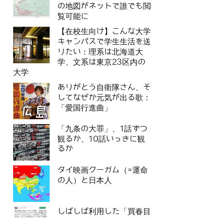
の地図がネットで誰でも閲
覧可能に
【在校生向け】こんな大学
キャンパスで学生生活を送
りたい：理系は北海道大
学、文系は東京23区内の
大学
ありがとう自衛隊さん、そ
してなぜか元気が出る歌：
「愛国行進曲」
「九条の大罪」、1話ずつ
観るか、10話いっきに観
るか
タイ映画クーガム（=運命
の人）と日本人
しばしば利用した「買春目