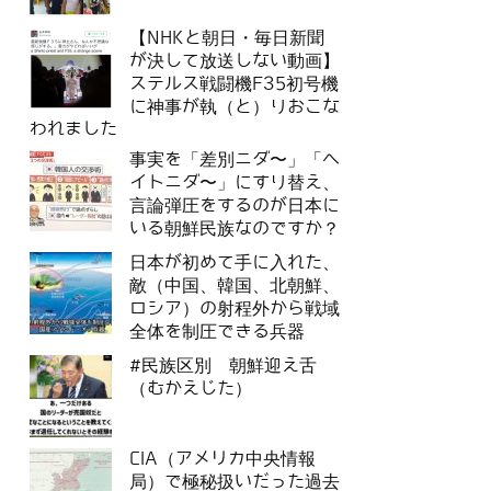
【NHKと朝日・毎日新聞
が決して放送しない動画】
ステルス戦闘機F35初号機
に神事が執（と）りおこな
われました
事実を「差別ニダ〜」「ヘ
イトニダ〜」にすり替え、
言論弾圧をするのが日本に
いる朝鮮民族なのですか？
日本が初めて手に入れた、
敵（中国、韓国、北朝鮮、
ロシア）の射程外から戦域
全体を制圧できる兵器
#民族区別 朝鮮迎え舌
（むかえじた）
CIA（アメリカ中央情報
局）で極秘扱いだった過去