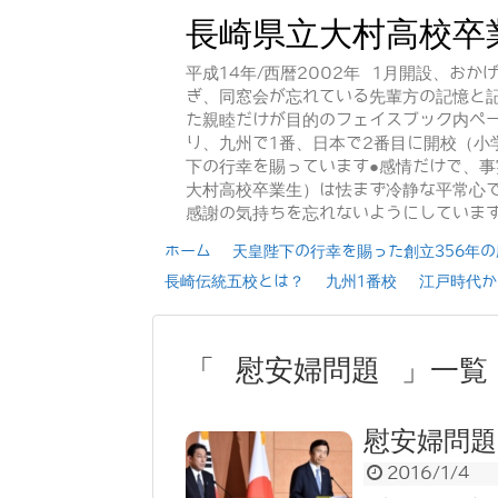
長崎県立大村高校卒
平成14年/西暦2002年 1月開設、お
ぎ、同窓会が忘れている先輩方の記憶と
た親睦だけが目的のフェイスブック内ペー
り、九州で1番、日本で2番目に開校（小
下の行幸を賜っています●感情だけで、
大村高校卒業生）は怯まず冷静な平常心で
感謝の気持ちを忘れないようにしていま
ホーム
天皇陛下の行幸を賜った創立356年の歴
長崎伝統五校とは？
九州1番校
江戸時代か
「 慰安婦問題 」一覧
慰安婦問題
2016/1/4