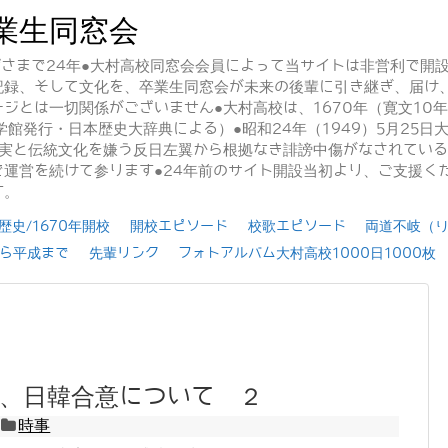
業生同窓会
かげさまで24年●大村高校同窓会会員によって当サイトは非営利で開
記録、そして文化を、卒業生同窓会が未来の後輩に引き継ぎ、届け
ジとは一切関係がございません●大村高校は、1670年（寛文10
学館発行・日本歴史大辞典による）●昭和24年（1949）5月25
事実と伝統文化を嫌う反日左翼から根拠なき誹謗中傷がなされてい
運営を続けて参ります●24年前のサイト開設当初より、ご支援く
す。
史/1670年開校
開校エピソード
校歌エピソード
両道不岐（
ら平成まで
先輩リンク
フォトアルバム大村高校1000日1000枚
、日韓合意について ２
時事