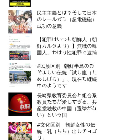
民主主義とは？そして日本
のレールガン（超電磁砲）
成功の意義
【犯罪はいつも朝鮮人（朝
鮮カルタより）】無職の韓
国人、やはり性犯罪で逮捕
#民族区別 朝鮮半島のお
ぞましい伝統「試し腹（た
めしばら）」、現在も継続
中のようです
長崎県教育委員会と組合系
教員たちが愛しすぎる、共
産党独裁の中国（選挙がな
い）という国
#文化区別 朝鮮女性の伝
統「乳（ちち）出しチョゴ
リ」