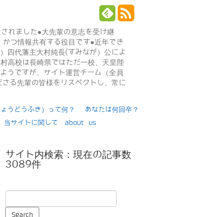
設されました●大先輩の意志を受け継
、かつ情報共有する役目です●近年でき
年）四代藩主大村純長(すみなが）公によ
日大村高校は長崎県ではただ一校、天皇陛
るようですが、サイト運営チーム（全員
ださる先輩の皆様をリスペクトし、常に
りょうどうふき）って何？
あなたは何回卒？
当サイトに関して about us
サイト内検索：現在の記事数
3089件