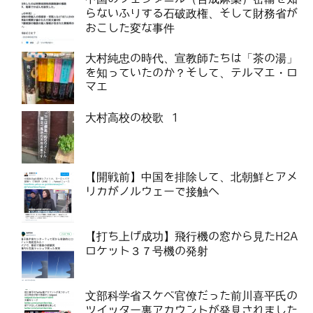
らないふりする石破政権、そして財務省が
おこした変な事件
大村純忠の時代、宣教師たちは「茶の湯」
を知っていたのか？そして、テルマエ・ロ
マエ
大村高校の校歌 1
【開戦前】中国を排除して、北朝鮮とアメ
リカがノルウェーで接触へ
【打ち上げ成功】飛行機の窓から見たH2A
ロケット３７号機の発射
文部科学省スケベ官僚だった前川喜平氏の
ツイッター裏アカウントが発見されました