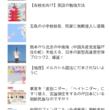
【在校生向け】英語の勉強方法
五島の小学校校長、民家に無断侵入し退職
熊本から北京の中南海（中国共産党首脳が
住む町）を狙える、日本の新型高速滑空弾
ブロック2、爆誕！
【地理】メルカトル図法にだまされないよ
うに
事実を「差別ニダ〜」「ヘイトニダ〜」に
すり替え、言論弾圧をするのが日本にいる
朝鮮民族なのですか？
中国のフェンタニル（合成麻薬）密輸を知