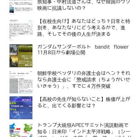
県知事・中村法道さんは、なぜ韓国のウソ
映画に抗議しないの？
【在校生向け】あなたはどっち？日常と特
別を、あなたなりにどう考えるかで、進
路、そしてその後の人生が決まる
ガンダムサンダーボルト bandit flower
11月8日から劇場公開
朝鮮学校ベッタリの弁護士会はヘン？それ
なら弁護士会に「懲戒請求（ちょうかいせ
いきゅう）」、すでに４万件突破
【高校の先生が知らないこと】株価が上が
ると、出てくる影響とは？
トランプ大統領APECサミット演説動画で
知る：日米印「インド太平洋戦略」（シー