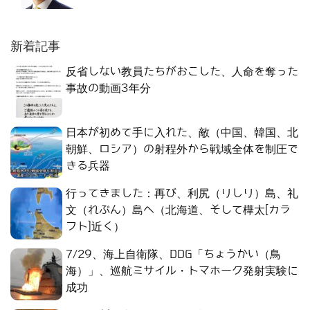
新着記事
反省しない教員たちがおこした、人命を奪った
事故の動画3年分
日本が初めて手に入れた、敵（中国、韓国、北
朝鮮、ロシア）の射程外から戦域全体を制圧で
きる兵器
行ってきました：再び、利尻（りしり）島、礼
文（れぶん）島へ（北海道、そして樺太[カラ
フト]近く）
7/29、海上自衛隊、DDG「ちょうかい（鳥
海）」、巡航ミサイル・トマホーク発射実験に
成功