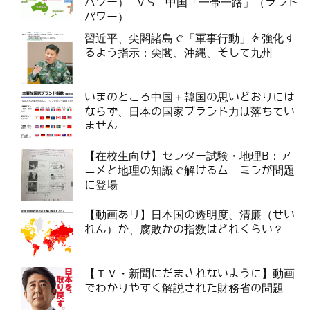
パワー） V.S. 中国「一帯一路」（ランド
パワー）
習近平、尖閣諸島で「軍事行動」を強化す
るよう指示：尖閣、沖縄、そして九州
いまのところ中国＋韓国の思いどおりには
ならず、日本の国家ブランド力は落ちてい
ません
【在校生向け】センター試験・地理B：ア
ニメと地理の知識で解けるムーミンが問題
に登場
【動画あり】日本国の透明度、清廉（せい
れん）か、腐敗かの指数はどれくらい？
【ＴＶ・新聞にだまされないように】動画
でわかりやすく解説された財務省の問題