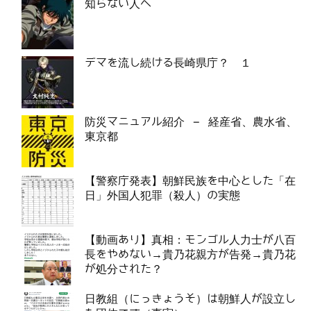
知らない人へ
デマを流し続ける長崎県庁？ １
防災マニュアル紹介 – 経産省、農水省、
東京都
【警察庁発表】朝鮮民族を中心とした「在
日」外国人犯罪（殺人）の実態
【動画あり】真相：モンゴル人力士が八百
長をやめない→貴乃花親方が告発→貴乃花
が処分された？
日教組（にっきょうそ）は朝鮮人が設立し