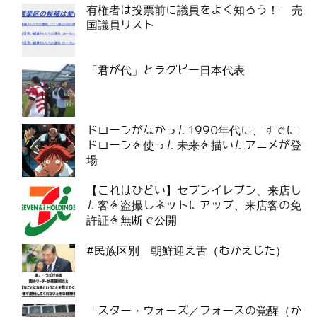
有権者は投票前に議員をよく知ろう！- 売
国議員リスト
「君が代」とラグビー日本代表
ドローンがなかった1990年代に、すでに
ドローンを使った未来を描いたアニメが登
場
【これはひどい】セブンイレブン、来店し
た客を盗撮しネットにアップ、来店客の免
許証を無断で公開
#民族区別 朝鮮迎え舌（むかえじた）
「スター・ウォーズ／フォースの覚醒（か