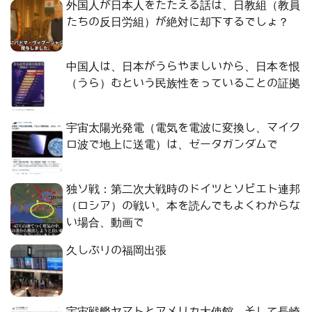
外国人が日本人をたたえる話は、日教組（教員
たちの反日労組）が絶対に却下するでしょ？
中国人は、日本がうらやましいから、日本を恨
（うら）むという民族性をっていることの証拠
宇宙太陽光発電（電気を電波に変換し、マイク
ロ波で地上に送電）は、ゼータガンダムで
独ソ戦：第二次大戦時のドイツとソビエト連邦
（ロシア）の戦い。本を読んでもよくわからな
い場合、動画で
久しぶりの福岡出張
宇宙戦艦ヤマトとアメリカ大使館、そして長崎