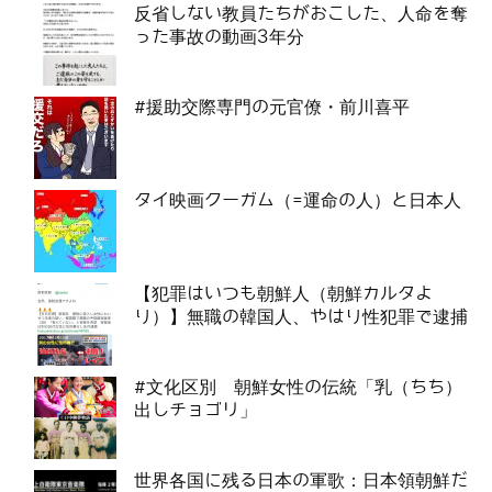
反省しない教員たちがおこした、人命を奪
った事故の動画3年分
#援助交際専門の元官僚・前川喜平
タイ映画クーガム（=運命の人）と日本人
【犯罪はいつも朝鮮人（朝鮮カルタよ
り）】無職の韓国人、やはり性犯罪で逮捕
#文化区別 朝鮮女性の伝統「乳（ちち）
出しチョゴリ」
世界各国に残る日本の軍歌：日本領朝鮮だ