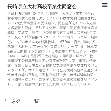
長崎県立大村高校卒業生同窓会
平成14年/西暦2002年 1月開設、おかげさまで24年●大
村高校同窓会会員によって当サイトは非営利で開設されま
した●大先輩の意志を受け継ぎ、同窓会が忘れている先輩
方の記憶と記録、そして文化を、卒業生同窓会が未来の後
輩に引き継ぎ、届け、かつ情報共有する役目です●近年で
きた親睦だけが目的のフェイスブック内ページとは一切関
係がございません●大村高校は、1670年（寛文10年）四
代藩主大村純長(すみなが）公により、九州で1番、日本で
2番目に開校（小学館発行・日本歴史大辞典による）●昭和
24年（1949）5月25日大村高校は長崎県ではただ一校、
天皇陛下の行幸を賜っています●感情だけで、事実と伝統
文化を嫌う反日左翼から根拠なき誹謗中傷がなされている
ようですが、サイト運営チーム（全員大村高校卒業生）は
怯まず冷静な平常心で運営を続けて参ります●24年前のサ
イト開設当初より、ご支援くださる先輩の皆様をリスペク
トし、常に感謝の気持ちを忘れないようにしています。
「 原発 」一覧