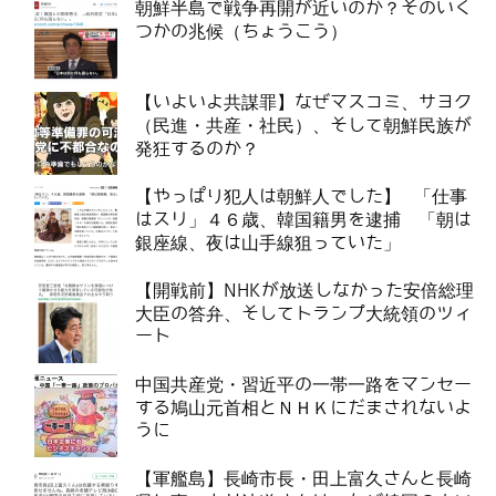
朝鮮半島で戦争再開が近いのか？そのいく
つかの兆候（ちょうこう）
【いよいよ共謀罪】なぜマスコミ、サヨク
（民進・共産・社民）、そして朝鮮民族が
発狂するのか？
【やっぱり犯人は朝鮮人でした】 「仕事
はスリ」４６歳、韓国籍男を逮捕 「朝は
銀座線、夜は山手線狙っていた」
【開戦前】NHKが放送しなかった安倍総理
大臣の答弁、そしてトランプ大統領のツィ
ート
中国共産党・習近平の一帯一路をマンセー
する鳩山元首相とＮＨＫにだまされないよ
うに
【軍艦島】長崎市長・田上富久さんと長崎