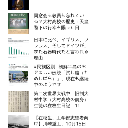
同窓会も教員も忘れてい
る？大村高校の歴史：天皇
陛下の行幸を賜った日
日本に比べ、イギリス、フ
ランス、そしてドイツが、
まだ石器時代だと言われる
理由
#民族区別 朝鮮半島のお
ぞましい伝統「試し腹（た
めしばら）」、現在も継続
中のようです
第二次世界大戦中 旧制大
村中学（大村高校の前身）
生徒の在校生日記 11
【在校生、工学部志望者向
け】川崎重工、10月15日