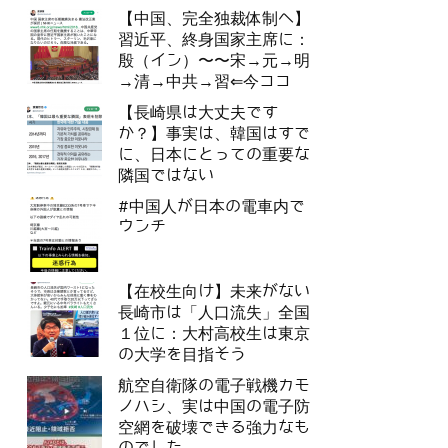
【中国、完全独裁体制へ】
習近平、終身国家主席に：
殷（イン）〜〜宋→元→明
→清→中共→習⇐今ココ
【長崎県は大丈夫です
か？】事実は、韓国はすで
に、日本にとっての重要な
隣国ではない
#中国人が日本の電車内で
ウンチ
【在校生向け】未来がない
長崎市は「人口流失」全国
１位に：大村高校生は東京
の大学を目指そう
航空自衛隊の電子戦機カモ
ノハシ、実は中国の電子防
空網を破壊できる強力なも
のでした