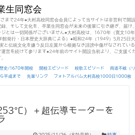
業生同窓会
かげさまで24年●大村高校同窓会会員によって当サイトは非営利で開
記録、そして文化を、卒業生同窓会が未来の後輩に引き継ぎ、届け
ジとは一切関係がございません●大村高校は、1670年（寛文10
学館発行・日本歴史大辞典による）●昭和24年（1949）5月25
事実と伝統文化を嫌う反日左翼から根拠なき誹謗中傷がなされてい
運営を続けて参ります●24年前のサイト開設当初より、ご支援く
す。
史/1670年開校
開校エピソード
校歌エピソード
両道不岐（
ら平成まで
先輩リンク
フォトアルバム大村高校1000日1000枚
53°C）＋超伝導モーターを
ラ
2025/11/26
（
8か月前
）
時事