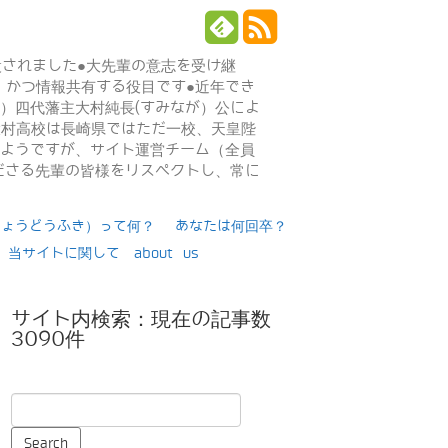
設されました●大先輩の意志を受け継
、かつ情報共有する役目です●近年でき
年）四代藩主大村純長(すみなが）公によ
日大村高校は長崎県ではただ一校、天皇陛
るようですが、サイト運営チーム（全員
ださる先輩の皆様をリスペクトし、常に
りょうどうふき）って何？
あなたは何回卒？
当サイトに関して about us
サイト内検索：現在の記事数
3090件