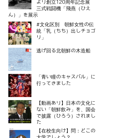
より創立120周年記念展
三式戦闘機「飛燕（ひえ
ん）」を展示
#文化区別 朝鮮女性の伝
統「乳（ちち）出しチョゴ
リ」
逃げ回る北朝鮮の木造船
「青い瞳のキャスバル」に
行ってきました
【動画あり】日本の文化に
ない「朝鮮飲み」を、国会
で披露（ひろう）されまし
た
【在校生向け】問：どこの
大学でしょう？