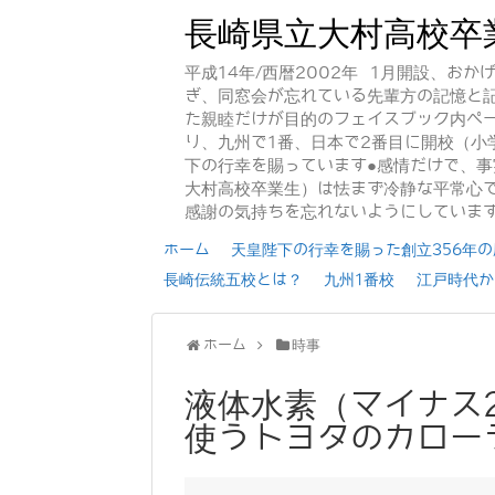
長崎県立大村高校卒
平成14年/西暦2002年 1月開設、お
ぎ、同窓会が忘れている先輩方の記憶と
た親睦だけが目的のフェイスブック内ペー
り、九州で1番、日本で2番目に開校（小
下の行幸を賜っています●感情だけで、
大村高校卒業生）は怯まず冷静な平常心で
感謝の気持ちを忘れないようにしていま
ホーム
天皇陛下の行幸を賜った創立356年の歴
長崎伝統五校とは？
九州1番校
江戸時代か
ホーム
時事
液体水素（マイナス2
使うトヨタのカロー