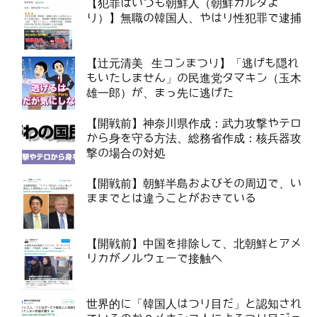
【犯罪はいつも朝鮮人（朝鮮カルタよ
り）】無職の韓国人、やはり性犯罪で逮捕
【辻元清美 生コンまつり】「逃げも隠れ
もいたしません」の民進党タマキン（玉木
雄一郎）が、まっ先に逃げた
【開戦前】神奈川県作成：武力攻撃やテロ
から身を守る方法、総務省作成：核兵器攻
撃の場合の対処
【開戦前】朝鮮半島およびその周辺で、い
ままでとは違うことがおきている
【開戦前】中国を排除して、北朝鮮とアメ
リカがノルウェーで接触へ
世界的に「韓国人はつり目だ」と認知され