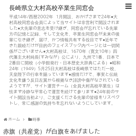
長崎県立大村高校卒業生同窓会
平成14年/西暦2002年 1月開設、おかげさまで24年●大
村高校同窓会会員によって当サイトは非営利で開設されま
した●大先輩の意志を受け継ぎ、同窓会が忘れている先輩
方の記憶と記録、そして文化を、卒業生同窓会が未来の後
輩に引き継ぎ、届け、かつ情報共有する役目です●近年で
きた親睦だけが目的のフェイスブック内ページとは一切関
係がございません●大村高校は、1670年（寛文10年）四
代藩主大村純長(すみなが）公により、九州で1番、日本で
2番目に開校（小学館発行・日本歴史大辞典による）●昭和
24年（1949）5月25日大村高校は長崎県ではただ一校、
天皇陛下の行幸を賜っています●感情だけで、事実と伝統
文化を嫌う反日左翼から根拠なき誹謗中傷がなされている
ようですが、サイト運営チーム（全員大村高校卒業生）は
怯まず冷静な平常心で運営を続けて参ります●24年前のサ
イト開設当初より、ご支援くださる先輩の皆様をリスペク
トし、常に感謝の気持ちを忘れないようにしています。
ホーム
時事
赤旗（共産党）が白旗をあげました