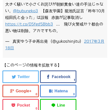
大きく騒いで小さくお詫びが朝鮮糞食い達の手法じゃな
い。
@bubuneko3
【森友学園】籠池氏証言「昨年10月
稲田氏と会った」は誤報 赤旗が記事取消し
https://t.co/D5fed5Bbb3
… 飛び火警戒か？都合の
悪い物は削除。アカですもの。
— 真実ゆう子＠再出発 (@yukoshinjitu)
2017年3月
18日
【このページの情報を拡散する】
0
0
0