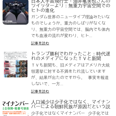
日本人宇宙飛行士・油井亀美也さんの
ツイッターより：無重力宇宙空間での
ヒトの進化
ガンダム世界のニュータイプ理論みたいな
ものでしょうか。重力のしばりがなくな
り、無重力の宇宙空間では、脳内でも体内
でも血液の流れが変わり、ヒト...
記事を読む
トランプ勝利でわかったこと：時代遅
れのメディアになったＴＶと新聞
ＴＶも新聞も、旧メディアはアメリカ大統
領選挙に対する不満をたれ流しています
が、結果が出たのですから。 事実を報道
しないで、一方...
記事を読む
人口減少は少子化ではなく、マイナン
バーによる朝鮮民族が原因だという説
少子化ではなくマイナンバー 少子化では