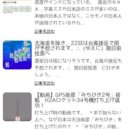
震度がインドになっている。 最近のＮＨ
Ｋ．字幕ミスや日本語のミスが多いのは、
本物の日本人ではなく、ニセモノの日本人
が採用されているから...
記事を読む
北海道を除き、22日は台風接近で雨
が予想されます。∴（ゆえに）期日前
投票へ
選挙日は雨になりそうです。台風の接近も
予想されます。∴ 期日前投票 に行きま
しょう。 ...
記事を読む
【動画】GPS衛星「みちびき2号」搭
載 H2Aロケット34号機打ち上げ成
功！
打ち上げ時の動画です。 ＊まだ知らない
人へ。なぜ日本は天頂衛星「みちびき」を
打ち上げたのか？ ＊「みちびき」の軌...