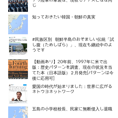
チリ陸軍の軍装は、現在もナチスとほぼ同
じ
知っておきたい韓国・朝鮮の真実
#民族区別 朝鮮半島のおぞましい伝統「試
し腹（ためしばら）」、現在も継続中のよ
うです
【動画あり】20年前、1997年に米で出
版：歴史パターンを調査、現在の状況を当
てた本（日本語版）２月発売[パターンは今
後に応用可]
愛国の時代が始まりました：世界に広がる
ネトウヨネットワーク
五島の小学校校長、民家に無断侵入し退職