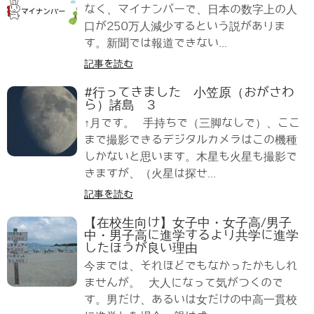
なく、マイナンバーで、日本の数字上の人
口が250万人減少するという説がありま
す。新聞では報道できない...
記事を読む
#行ってきました 小笠原（おがさわ
ら）諸島 3
↑月です。 手持ちで（三脚なしで）、ここ
まで撮影できるデジタルカメラはこの機種
しかないと思います。木星も火星も撮影で
きますが、（火星は探せ...
記事を読む
【在校生向け】女子中・女子高/男子
中・男子高に進学するより共学に進学
したほうが良い理由
今までは、それほどでもなかったかもしれ
ませんが。 大人になって気がつくので
す。男だけ、あるいは女だけの中高一貫校