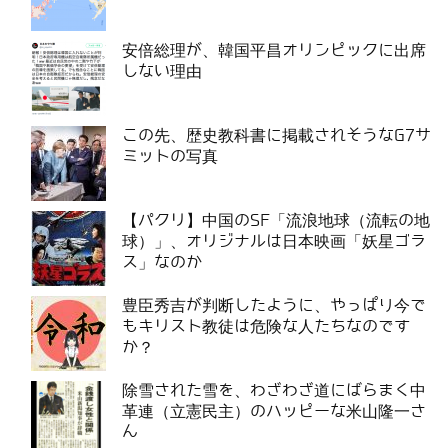
安倍総理が、韓国平昌オリンピックに出席
しない理由
この先、歴史教科書に掲載されそうなG7サ
ミットの写真
【パクリ】中国のSF「流浪地球（流転の地
球）」、オリジナルは日本映画「妖星ゴラ
ス」なのか
豊臣秀吉が判断したように、やっぱり今で
もキリスト教徒は危険な人たちなのです
か？
除雪された雪を、わざわざ道にばらまく中
革連（立憲民主）のハッピーな米山隆一さ
ん