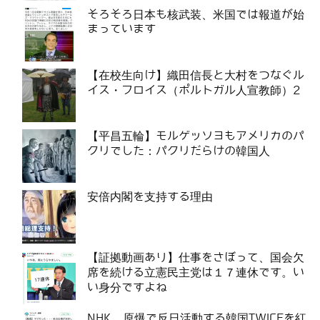
そろそろ日本も核武装、米国では報道が始
まっています
【在校生向け】織田信長と大村をつなぐル
イス・フロイス（ポルトガル人宣教師）2
【平昌五輪】モルゲッソヨもアメリカのパ
クリでした：パクリだらけの韓国人
安倍内閣を支持する理由
【証拠動画あり】仕事をさぼって、国会欠
席を続ける立憲民主党は１７連休です。い
い身分ですよね
NHK、原爆で反日活動する韓国TWICEを紅