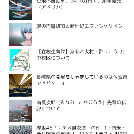
空飛ぶ自動車、2400万円で、来年発売
（アメリカ）
謎の円盤UFOと新世紀エヴァンゲリオン
【在校生向け】京都と大村：郡（こうり）
中校区について
長崎県の発展をじゃましているのは佐賀県
ですか？ ３
南鷹次郎（みなみ たかじろう）先輩の伝
記について
欅坂46「ナチス風衣装」の件 1：南米・