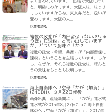
よく言われています。 出張で大阪に行く
と、明確にわかります。大阪人は、はっき
りしていますからね。東京弁だと、扱いが
変わります。大阪の人...
記事を読む
複数の政党が「内部留保（ないぶりゅ
うほ）に課税」と言い出しています
が、どういう意味ですか？
複数の政党（希望、共産）が「内部留保に
課税」ということを主張しています。しか
し、なぜか、それら複数の政党は、ほんと
うの意味をちっとも説明しま...
記事を読む
海上自衛隊ヘリ空母「かが（加賀）」
(24DDH)、３月22日就役
画像出典：産経新聞より 「かが」進水式
進水式が2015年8月27日だった海上自衛
隊のヘリ空母「かが（加賀）」。2017年