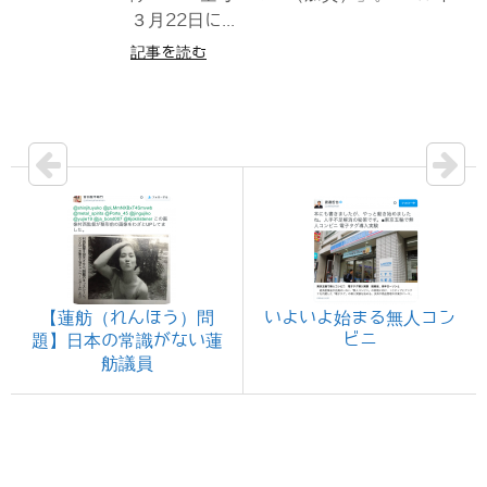
３月22日に...
記事を読む
【蓮舫（れんほう）問
いよいよ始まる無人コン
ビニ
題】日本の常識がない蓮
舫議員