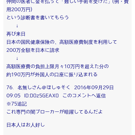
仲間の医者に金を払って「難しい手術を受けた」(例・費
用200万円)
という診断書を書いてもらう
↓
再び来日
日本の国民健康保険の、高額医療費制度を利用して
200万全額を日本に請求
↓
高額医療費の負担上限月々10万円を超えた分の
約190万円が外国人の口座に振り込まれる
76. 名無しさん＠ほしゅそく 2016年09月29日
09:05 ID:DOz5GEAXO このコメントへ返信
※75追記
これ専門の闇ブローカーが暗躍してるんだよ
日本人はお人好し