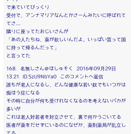
で来ていてびっくり
受付で、アンナマリアなんとかさーんみたいに呼ばれて
てさ…
隣りに座ってたおじいさんが
「あの人たちね、薬が欲しいんだよ。いっぱい貰って国
に持って帰るんだって」
と言ってた
168. 名無しさん＠ほしゅそく 2016年09月29日
13:21 ID:5zU9NbYa0 このコメントへ返信
誰もが老人になるし、どんな健康な若い奴でもいつかは
痴ほう症になる
その時に自分が何も受けれなくなるのを考えないバカが
多いが
これは老人対若者を対立させて、裏で何かうごいてる
医者が薬をだせずにいるのになぜか、薬剤薬局が乱立し
てる