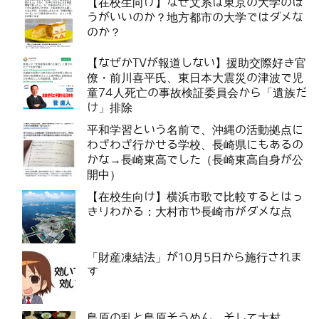
【在校生向け】なぜ文系は東京の大学のほ
うがいいのか？地方都市の大学ではダメな
のか？
【なぜかTVが報道しない】援助交際好き官
僚・前川喜平氏、東日本大震災の津波で児
童74人死亡の事故検証委員会から「遺族だ
け」排除
平和学習という名前で、沖縄の活動拠点に
わざわざ行かせる学校、長崎県にもあるの
かな→長崎東高でした（長崎東高自身が公
開中）
【在校生向け】横浜市歌で比較するとはっ
きりわかる：大村市や長崎市がダメな点
「財産凍結法」が10月5日から施行されま
す
島原の乱と島原そうめん、そして大村