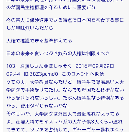
のが国民主権原理を守るためにも重要だな
今の害人に保険適用できる時点で日本国を蚕食する事に
しか興味無いんだから
人権で擁護できる基準超えてる
日本の未来を食いつぶす奴らの人権は制限すべき
103. 名無しさん＠ほしゅそく 2016年09月29日
09:44 ID:38Z3pcmd0 このコメントへ返信
うちの夫、大学教員なんだけど、留学生で腎臓悪い人大
学病院で手術受けてたわ。なんでも母国だと技術がない
から受けられないらしい。たぶん留学生なら特例がある
から、費用タダじゃないかな。
そのせいか、大学病院は外国人で最近溢れかえってる
よ。産婦人科でもイスラム系の人が子供3人くらい連れ
てきてて、ソファを占領して、ギャーギャー暴れまくっ