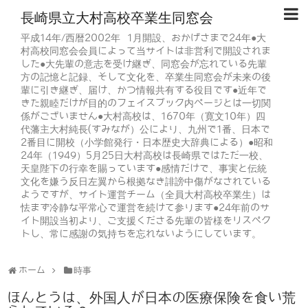
長崎県立大村高校卒業生同窓会
平成14年/西暦2002年 1月開設、おかげさまで24年●大
村高校同窓会会員によって当サイトは非営利で開設されま
した●大先輩の意志を受け継ぎ、同窓会が忘れている先輩
方の記憶と記録、そして文化を、卒業生同窓会が未来の後
輩に引き継ぎ、届け、かつ情報共有する役目です●近年で
きた親睦だけが目的のフェイスブック内ページとは一切関
係がございません●大村高校は、1670年（寛文10年）四
代藩主大村純長(すみなが）公により、九州で1番、日本で
2番目に開校（小学館発行・日本歴史大辞典による）●昭和
24年（1949）5月25日大村高校は長崎県ではただ一校、
天皇陛下の行幸を賜っています●感情だけで、事実と伝統
文化を嫌う反日左翼から根拠なき誹謗中傷がなされている
ようですが、サイト運営チーム（全員大村高校卒業生）は
怯まず冷静な平常心で運営を続けて参ります●24年前のサ
イト開設当初より、ご支援くださる先輩の皆様をリスペク
トし、常に感謝の気持ちを忘れないようにしています。
ホーム
時事
ほんとうは、外国人が日本の医療保険を食い荒