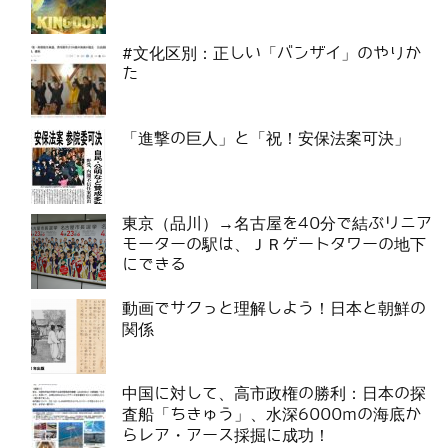
#文化区別：正しい「バンザイ」のやりか
た
「進撃の巨人」と「祝！安保法案可決」
東京（品川）→名古屋を40分で結ぶリニア
モーターの駅は、ＪＲゲートタワーの地下
にできる
動画でサクっと理解しよう！日本と朝鮮の
関係
中国に対して、高市政権の勝利：日本の探
査船「ちきゅう」、水深6000mの海底か
らレア・アース採掘に成功！