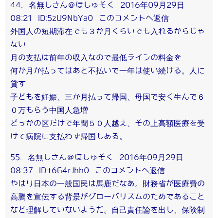
44. 名無しさん＠ほしゅそく 2016年09月29日
08:21 ID:5zU9NbYa0 このコメントへ返信
外国人の短期滞在でも３か月くらいでも入れるからじゃ
ない
月の支払は前年の収入なので最低ラインの料金を
何か月か払ってはあと不払いで一年は使い続ける。人に
貸す
子どもを妊娠、三か月払って帰国、母国で安く生んで６
０万もらう中国人急増
どっかの区だけで年間５０人越え、その上高額医療を受
けて病院に支払わず帰国もある。
55. 名無しさん＠ほしゅそく 2016年09月29日
08:37 ID:t6G4rJhh0 このコメントへ返信
やはり日本の一般国民は馬鹿だなあ。財務省が医療費の
高騰を宣伝する背景がグローバリズムのためであること
など理解していないようだ。自己責任論を出し、保険制