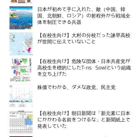
日本が初めて手に入れた、敵（中国、韓
国、北朝鮮、ロシア）の射程外から戦域全
体を制圧できる兵器
【在校生向け】大村の分校だった諫早高校
が世間に伝えていないこと
【在校生向け】危険な団体・日本共産党が
高校生を標的にしたT-ns Sowlという組織
を立ち上げた
株価でわかる、ダメな政党、民主党
【在校生向け】朝日新聞は「新元素に日本
にかかわる名前をつけるな」と新聞紙上で
発表していた