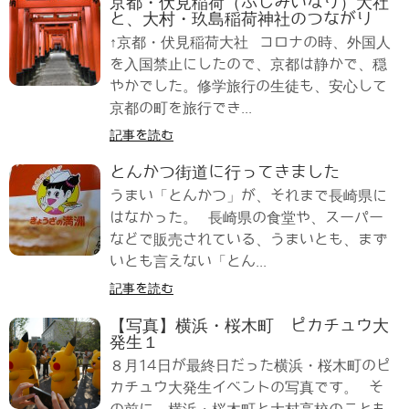
京都・伏見稲荷（ふしみいなり）大社
と、大村・玖島稲荷神社のつながり
↑京都・伏見稲荷大社 コロナの時、外国人
を入国禁止にしたので、京都は静かで、穏
やかでした。修学旅行の生徒も、安心して
京都の町を旅行でき...
記事を読む
とんかつ街道に行ってきました
うまい「とんかつ」が、それまで長崎県に
はなかった。 長崎県の食堂や、スーパー
などで販売されている、うまいとも、まず
いとも言えない「とん...
記事を読む
【写真】横浜・桜木町 ピカチュウ大
発生１
８月14日が最終日だった横浜・桜木町のピ
カチュウ大発生イベントの写真です。 そ