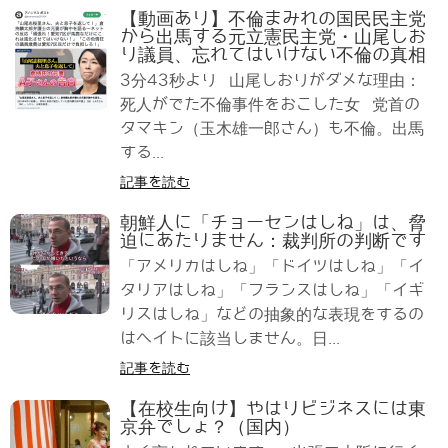
【動画あり】不倫まみれの国民民主党
から出馬する元立憲民主党・山尾しお
り議員、忘れてはいけない不倫の真相
3分43秒より 山尾しおりがダメな理由：
死人がでた不倫事件をおこした女 党首の
タマキン（玉木雄一郎さん）も不倫。出馬
する...
記事を読む
朝鮮人に「チョーセンはしね」は、脅
迫にあたりません：裁判所の判断です
「アメリカはしね」「ドイツはしね」「イ
タリアはしね」「フランスはしね」「イギ
リスはしね」などの抽象的な表現をするの
はヘイトに該当しません。日...
記事を読む
【在校生向け】やはりビジネスには東
京弁でしょ？（国内）