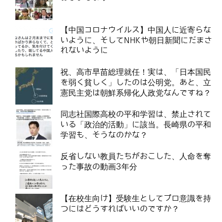
【中国コロナウイルス】中国人に近寄らな
いように、そしてNHKや朝日新聞にだまさ
れないように
祝、高市早苗総理就任！実は、「日本国民
を弱く貧しく」したのは公明党。あと、立
憲民主党は朝鮮系帰化人政党なんですね？
同志社国際高校の平和学習は、禁止されて
いる「政治的活動」に該当。長崎県の平和
学習も、そうなのかな？
反省しない教員たちがおこした、人命を奪
った事故の動画3年分
【在校生向け】受験生としてプロ意識を持
つにはどうすればいいのですか？