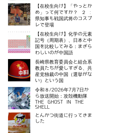
【在校生向け】「やっとか
め」って何ですか？ ２ :
県知事も戦国武将のコスプ
レで登場
【在校生向け】化学の元素
記号（周期表）、日本と中
国を比較してみる：まぎら
わしいのが中国語
長崎県教育委員会と組合系
教員たちが愛しすぎる、共
産党独裁の中国（選挙がな
い）という国
令和８/2026年7月7日か
ら放送開始：攻殻機動隊
THE GHOST IN THE
SHELL
とんかつ街道に行ってきま
した