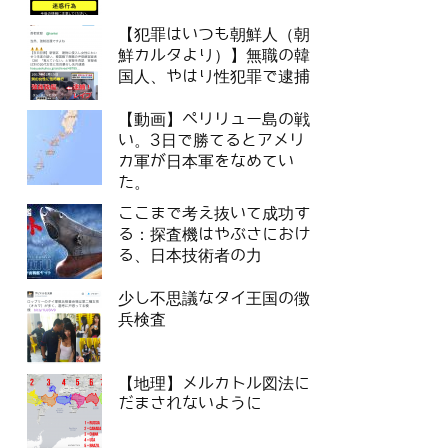
【犯罪はいつも朝鮮人（朝
鮮カルタより）】無職の韓
国人、やはり性犯罪で逮捕
【動画】ペリリュー島の戦
い。3日で勝てるとアメリ
カ軍が日本軍をなめてい
た。
ここまで考え抜いて成功す
る：探査機はやぶさにおけ
る、日本技術者の力
少し不思議なタイ王国の徴
兵検査
【地理】メルカトル図法に
だまされないように