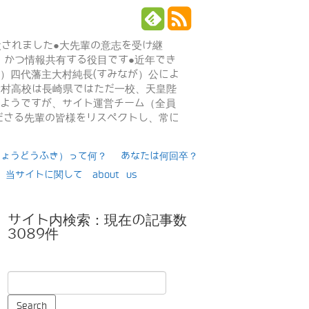
設されました●大先輩の意志を受け継
、かつ情報共有する役目です●近年でき
年）四代藩主大村純長(すみなが）公によ
日大村高校は長崎県ではただ一校、天皇陛
るようですが、サイト運営チーム（全員
ださる先輩の皆様をリスペクトし、常に
りょうどうふき）って何？
あなたは何回卒？
当サイトに関して about us
サイト内検索：現在の記事数
3089件