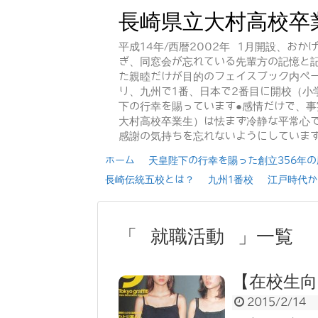
長崎県立大村高校卒
平成14年/西暦2002年 1月開設、お
ぎ、同窓会が忘れている先輩方の記憶と
た親睦だけが目的のフェイスブック内ペー
り、九州で1番、日本で2番目に開校（小
下の行幸を賜っています●感情だけで、
大村高校卒業生）は怯まず冷静な平常心で
感謝の気持ちを忘れないようにしていま
ホーム
天皇陛下の行幸を賜った創立356年の歴
長崎伝統五校とは？
九州1番校
江戸時代か
「 就職活動 」一覧
【在校生向
2015/2/14