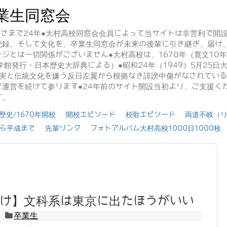
業生同窓会
かげさまで24年●大村高校同窓会会員によって当サイトは非営利で開
記録、そして文化を、卒業生同窓会が未来の後輩に引き継ぎ、届け
ジとは一切関係がございません●大村高校は、1670年（寛文10
学館発行・日本歴史大辞典による）●昭和24年（1949）5月25
事実と伝統文化を嫌う反日左翼から根拠なき誹謗中傷がなされてい
運営を続けて参ります●24年前のサイト開設当初より、ご支援く
す。
史/1670年開校
開校エピソード
校歌エピソード
両道不岐（
ら平成まで
先輩リンク
フォトアルバム大村高校1000日1000枚
け】文科系は東京に出たほうがいい
卒業生