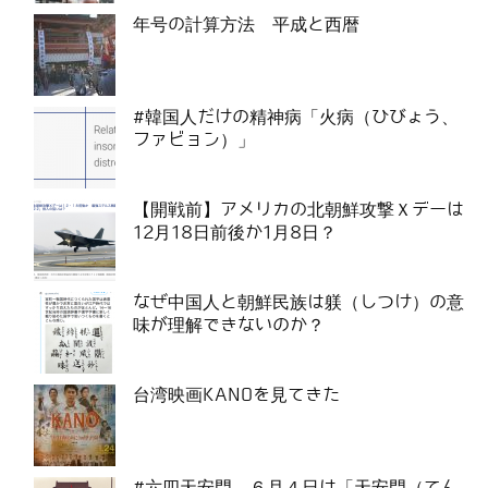
年号の計算方法 平成と西暦
#韓国人だけの精神病「火病（ひびょう、
ファビョン）」
【開戦前】アメリカの北朝鮮攻撃Ｘデーは
12月18日前後か1月8日？
なぜ中国人と朝鮮民族は躾（しつけ）の意
味が理解できないのか？
台湾映画KANOを見てきた
#六四天安門 ６月４日は「天安門（てん