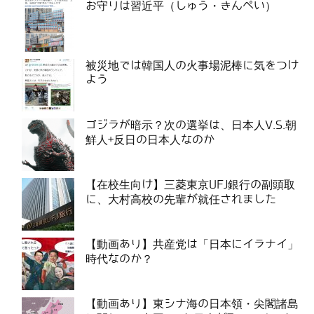
お守りは習近平（しゅう・きんぺい）
被災地では韓国人の火事場泥棒に気をつけ
よう
ゴジラが暗示？次の選挙は、日本人V.S.朝
鮮人+反日の日本人なのか
【在校生向け】三菱東京UFJ銀行の副頭取
に、大村高校の先輩が就任されました
【動画あり】共産党は「日本にイラナイ」
時代なのか？
【動画あり】東シナ海の日本領・尖閣諸島