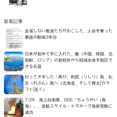
新着記事
反省しない教員たちがおこした、人命を奪った
事故の動画3年分
日本が初めて手に入れた、敵（中国、韓国、北
朝鮮、ロシア）の射程外から戦域全体を制圧で
きる兵器
行ってきました：再び、利尻（りしり）島、礼
文（れぶん）島へ（北海道、そして樺太[カラ
フト]近く）
7/29、海上自衛隊、DDG「ちょうかい（鳥
海）」、巡航ミサイル・トマホーク発射実験に
成功