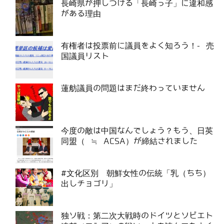
長崎県が押しつける「長崎っ子」に違和感
がある理由
有権者は投票前に議員をよく知ろう！- 売
国議員リスト
蓮舫議員の問題はまだ終わっていません
今度の敵は中国なんでしょう？もう、日英
同盟（ ≒ ACSA）が締結されました
#文化区別 朝鮮女性の伝統「乳（ちち）
出しチョゴリ」
独ソ戦：第二次大戦時のドイツとソビエト