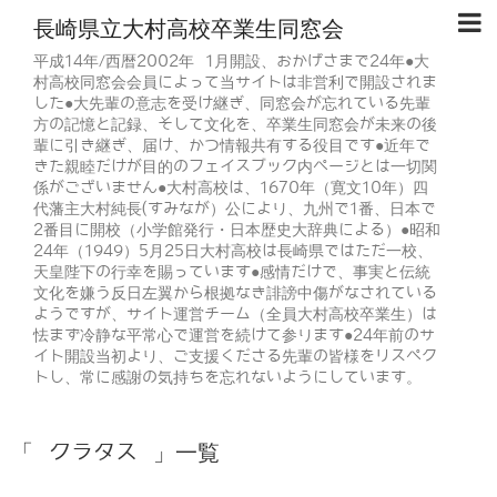
長崎県立大村高校卒業生同窓会
平成14年/西暦2002年 1月開設、おかげさまで24年●大
村高校同窓会会員によって当サイトは非営利で開設されま
した●大先輩の意志を受け継ぎ、同窓会が忘れている先輩
方の記憶と記録、そして文化を、卒業生同窓会が未来の後
輩に引き継ぎ、届け、かつ情報共有する役目です●近年で
きた親睦だけが目的のフェイスブック内ページとは一切関
係がございません●大村高校は、1670年（寛文10年）四
代藩主大村純長(すみなが）公により、九州で1番、日本で
2番目に開校（小学館発行・日本歴史大辞典による）●昭和
24年（1949）5月25日大村高校は長崎県ではただ一校、
天皇陛下の行幸を賜っています●感情だけで、事実と伝統
文化を嫌う反日左翼から根拠なき誹謗中傷がなされている
ようですが、サイト運営チーム（全員大村高校卒業生）は
怯まず冷静な平常心で運営を続けて参ります●24年前のサ
イト開設当初より、ご支援くださる先輩の皆様をリスペク
トし、常に感謝の気持ちを忘れないようにしています。
「 クラタス 」一覧