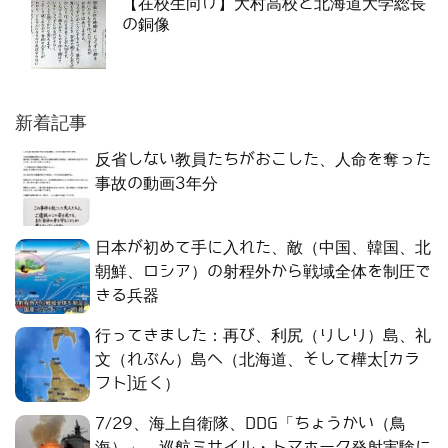
【在校生向け】大村高校と北海道大学総長
の銅像
新着記事
反省しない教員たちがおこした、人命を奪った
事故の動画3年分
日本が初めて手に入れた、敵（中国、韓国、北
朝鮮、ロシア）の射程外から戦域全体を制圧で
きる兵器
行ってきました：再び、利尻（りしり）島、礼
文（れぶん）島へ（北海道、そして樺太[カラ
フト]近く）
7/29、海上自衛隊、DDG「ちょうかい（鳥
海）」、巡航ミサイル・トマホーク発射実験に