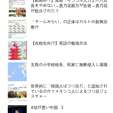
【動画あり】真相：モンゴル人力士が八百
長をやめない→貴乃花親方が告発→貴乃花
が処分された？
「チームみらい」の正体はカルトの新興宗
教か
【在校生向け】英語の勉強方法
五島の小学校校長、民家に無断侵入し退職
世界的に「韓国人はつり目だ」と認知され
ているのか？メキシコ人によるつり目ジェ
スチャー
#頭が悪い中国 3