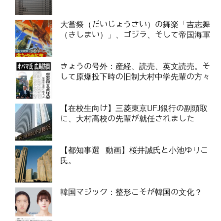
大嘗祭（だいじょうさい）の舞楽「吉志舞
（きしまい）」、ゴジラ、そして帝国海軍
きょうの号外：産経、読売、英文読売。そ
して原爆投下時の旧制大村中学先輩の方々
【在校生向け】三菱東京UFJ銀行の副頭取
に、大村高校の先輩が就任されました
【都知事選 動画】桜井誠氏と小池ゆりこ
氏。
韓国マジック：整形こそが韓国の文化？