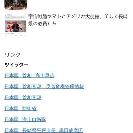
宇宙戦艦ヤマトとアメリカ大使館、そして長崎
県の教員たち
リンク
ツイッター
日本国 首相 高市早苗
日本国 首相官邸 災害危機管理情報
日本国 首相官邸
日本国 防衛省
日本国 海上自衛隊
日本国 長崎県平戸市長 黒田成彦氏