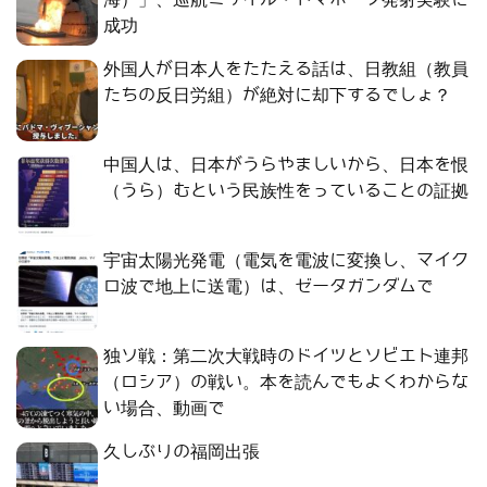
成功
外国人が日本人をたたえる話は、日教組（教員
たちの反日労組）が絶対に却下するでしょ？
中国人は、日本がうらやましいから、日本を恨
（うら）むという民族性をっていることの証拠
宇宙太陽光発電（電気を電波に変換し、マイク
ロ波で地上に送電）は、ゼータガンダムで
独ソ戦：第二次大戦時のドイツとソビエト連邦
（ロシア）の戦い。本を読んでもよくわからな
い場合、動画で
久しぶりの福岡出張