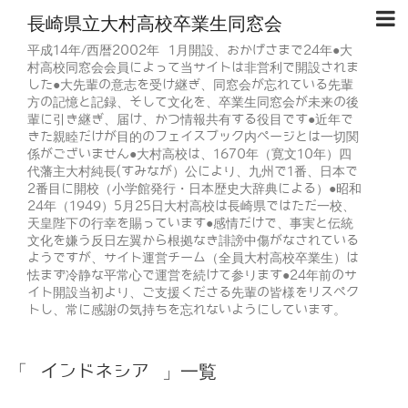
長崎県立大村高校卒業生同窓会
平成14年/西暦2002年 1月開設、おかげさまで24年●大
村高校同窓会会員によって当サイトは非営利で開設されま
した●大先輩の意志を受け継ぎ、同窓会が忘れている先輩
方の記憶と記録、そして文化を、卒業生同窓会が未来の後
輩に引き継ぎ、届け、かつ情報共有する役目です●近年で
きた親睦だけが目的のフェイスブック内ページとは一切関
係がございません●大村高校は、1670年（寛文10年）四
代藩主大村純長(すみなが）公により、九州で1番、日本で
2番目に開校（小学館発行・日本歴史大辞典による）●昭和
24年（1949）5月25日大村高校は長崎県ではただ一校、
天皇陛下の行幸を賜っています●感情だけで、事実と伝統
文化を嫌う反日左翼から根拠なき誹謗中傷がなされている
ようですが、サイト運営チーム（全員大村高校卒業生）は
怯まず冷静な平常心で運営を続けて参ります●24年前のサ
イト開設当初より、ご支援くださる先輩の皆様をリスペク
トし、常に感謝の気持ちを忘れないようにしています。
「 インドネシア 」一覧