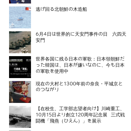
逃げ回る北朝鮮の木造船
6月4日は世界的に天安門事件の日 六四天
安門
世界各国に残る日本の軍歌：日本領朝鮮だ
った韓国は、日本が嫌いなのに、今も日本
の軍歌を使用中
現在の大村と1300年前の奈良・平城京と
のつながり
【在校生、工学部志望者向け】川崎重工、
10月15日より創立120周年記念展 三式戦
闘機「飛燕（ひえん）」を展示