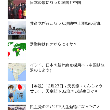
日本の敵になった韓国と中国
共産党がおこなった堤防中止運動の写真
選挙権は何才からですか？
インド、日本の新幹線を採用へ（中国は敗
退のもよう）
【奉祝】12月23日は天長節（てんちょう
せつ）、天皇陛下82歳のお誕生日です
民主党のおかげで人生勉強になったこと