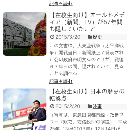
記事を読む
【在校生向け】オールドメデ
ィア（新聞、TV）が67年間
も隠していたこと
2015/3/20
歴史
この文書は、大東亜戦争（太平洋戦
争）開戦当日に新聞紙上で発表され
た公の政府声明文なのですが、戦後
６７年もの間、隠されていて、見る
ことも調べる...
記事を読む
【在校生向け】日本の歴史の
転換点
2015/2/20
時事
（写真は、東急田園都市線・たまプ
ラーザ駅で、安倍総理の演説） 平成
25年（西暦2013年）12月14日が、