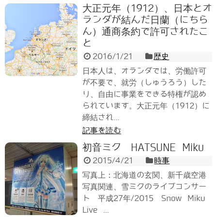
大正元年（1912）、日本とオ
ランダが結んだ日蘭（にちら
ん）通商条約で許可されたこ
と
2016/1/21
歴史
日本人は、オランダでは、労働許可
が不要で、就労（しゅうろう）した
り、自由に事業をできる特権が認め
られています。大正元年（1912）に
締結され...
記事を読む
初音ミク HATSUNE Miku
2015/4/21
時事
写真上：北海道の玄関、新千歳空港
写真関連、雪ミクのライブコンサー
ト 平成27年/2015 Snow Miku
Live ...