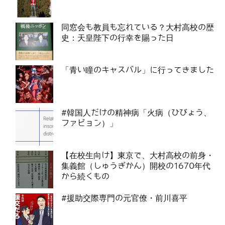
同窓会も教員も忘れている？大村高校の歴
史：天皇陛下の行幸を賜った日
「青い瞳のキャスバル」に行ってきました
#韓国人だけの精神病「火病（ひびょう、
ファビョン）」
【在校生向け】東京で、大村高校の前身・
集義館（しゅうぎかん）開校の1670年代
から続くもの
#援助交際専門の元官僚・前川喜平