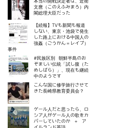
本当の開戦決定者は、近衛
文麿（このえふみまろ）内
閣総理大臣だった
【続報】TVも新聞も報道
しない、東京・池袋で発生
した路上における中国人の
強姦（ごうかん＝レイプ）
事件
#民族区別 朝鮮半島のお
ぞましい伝統「試し腹（た
めしばら）」、現在も継続
中のようです
こんな国に修学旅行させて
きた長崎県教育委員会？
ゲール人だと思ったら、ロ
シア人がゲール人の歌をカ
バーしていたのか ＋ ア
イルランド英語