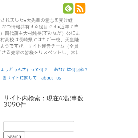
設されました●大先輩の意志を受け継
、かつ情報共有する役目です●近年でき
年）四代藩主大村純長(すみなが）公によ
日大村高校は長崎県ではただ一校、天皇陛
るようですが、サイト運営チーム（全員
ださる先輩の皆様をリスペクトし、常に
りょうどうふき）って何？
あなたは何回卒？
当サイトに関して about us
サイト内検索：現在の記事数
3090件