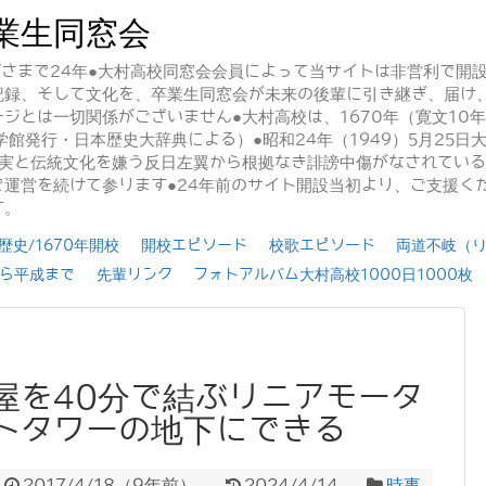
業生同窓会
かげさまで24年●大村高校同窓会会員によって当サイトは非営利で開
記録、そして文化を、卒業生同窓会が未来の後輩に引き継ぎ、届け
ジとは一切関係がございません●大村高校は、1670年（寛文10
学館発行・日本歴史大辞典による）●昭和24年（1949）5月25
事実と伝統文化を嫌う反日左翼から根拠なき誹謗中傷がなされてい
運営を続けて参ります●24年前のサイト開設当初より、ご支援く
す。
史/1670年開校
開校エピソード
校歌エピソード
両道不岐（
ら平成まで
先輩リンク
フォトアルバム大村高校1000日1000枚
屋を40分で結ぶリニアモータ
トタワーの地下にできる
2017/4/18
（
9年前
）
2024/4/14
時事