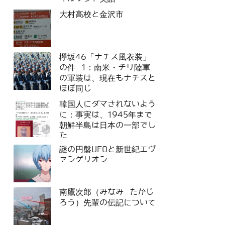
大村高校と金沢市
欅坂46「ナチス風衣装」
の件 1：南米・チリ陸軍
の軍装は、現在もナチスと
ほぼ同じ
韓国人にダマされないよう
に：事実は、1945年まで
朝鮮半島は日本の一部でし
た
謎の円盤UFOと新世紀エヴ
ァンゲリオン
南鷹次郎（みなみ たかじ
ろう）先輩の伝記について