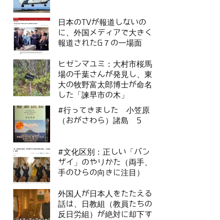
日本のTVが報道しないの
に、外国メディアで大きく
報道されたG７の一場面
ヒゼンマユミ：大村市桜馬
場の千葉さんが発見し、東
大の牧野富太郎博士が命名
した「諫早市の木」
#行ってきました 小笠原
（おがさわら）諸島 5
#文化区別：正しい「バン
ザイ」のやりかた（両手、
手のひらの向きに注目）
外国人が日本人をたたえる
話は、日教組（教員たちの
反日労組）が絶対に却下す