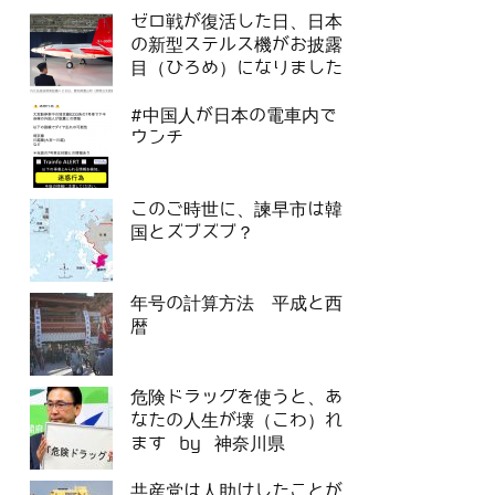
ゼロ戦が復活した日、日本
の新型ステルス機がお披露
目（ひろめ）になりました
#中国人が日本の電車内で
ウンチ
このご時世に、諫早市は韓
国とズブズブ？
年号の計算方法 平成と西
暦
危険ドラッグを使うと、あ
なたの人生が壊（こわ）れ
ます by 神奈川県
共産党は人助けしたことが