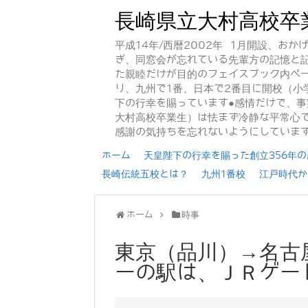
長崎県立大村高校卒
平成14年/西暦2002年 1月開設、お
ぎ、同窓会が忘れている先輩方の記憶と
た親睦だけが目的のフェイスブック内ペー
り、九州で1番、日本で2番目に開校（小
下の行幸を賜っています●感情だけで、
大村高校卒業生）は怯まず冷静な平常心で
感謝の気持ちを忘れないようにしていま
ホーム
天皇陛下の行幸を賜った創立356年の歴
長崎伝統五校とは？
九州1番校
江戸時代か
ホーム
時事
東京（品川）→名古
ーの駅は、ＪＲゲー