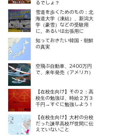
るでしょ？
雪道を歩くためのもの：北
海道大学（凍結）、新潟大
学（豪雪）などの受験用
に。あるいは出張用に
知っておきたい韓国・朝鮮
の真実
空飛ぶ自動車、2400万円
で、来年発売（アメリカ）
【在校生向け】その２：高
校生の勉強は、時給２万３
千円→すぐに勉強しよう！
【在校生向け】大村の分校
だった諫早高校が世間に伝
えていないこと