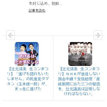
を封じ込め、朝鮮...
記事を読む
【辻元清美 生コンまつ
【辻元清美 生コンまつ
り】「逃げも隠れもいた
り】ＮＨＫが放送しない
しません」の民進党タマ
国会中継？安倍総理「産
キン（玉木雄一郎）が、
経新聞に出た三つの疑惑
まっ先に逃げた
を、辻元議員は証明しな
ければならない」