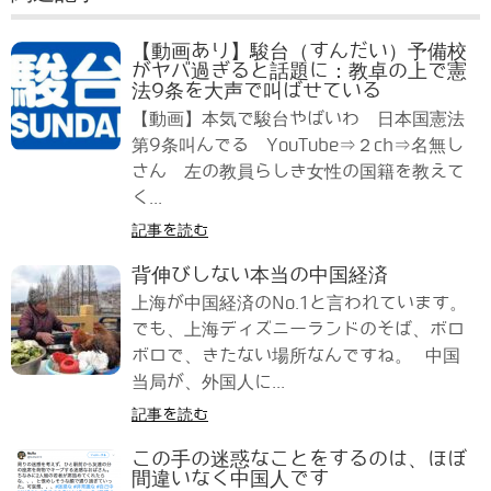
【動画あり】駿台（すんだい）予備校
がヤバ過ぎると話題に：教卓の上で憲
法9条を大声で叫ばせている
【動画】本気で駿台やばいわ 日本国憲法
第9条叫んでる YouTube⇒２ch⇒名無し
さん 左の教員らしき女性の国籍を教えて
く...
記事を読む
背伸びしない本当の中国経済
上海が中国経済のNo.1と言われています。
でも、上海ディズニーランドのそば、ボロ
ボロで、きたない場所なんですね。 中国
当局が、外国人に...
記事を読む
この手の迷惑なことをするのは、ほぼ
間違いなく中国人です