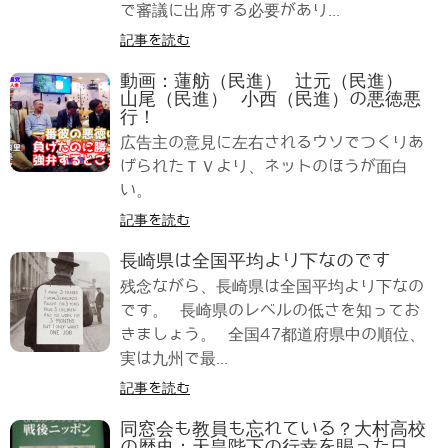
で審議に出席する必要があり...
記事を読む
動画：蓮舫（民進） 辻元（民進）
山尾（民進） 小西（民進）の悪徳悪
行！
広告主の意見に左右されるウソでつくりあ
げられたＴＶより、ネットのほうが面白
い。
記事を読む
長崎県は全国平均より下なのです
残念ながら、長崎県は全国平均より下なの
です。 長崎県のレベルの低さを知ってお
きましょう。 全国47都道府県中の順位、
実は九州で最...
記事を読む
同窓会も教員も忘れている？大村高校
の歴史：天皇陛下の行幸を賜った日