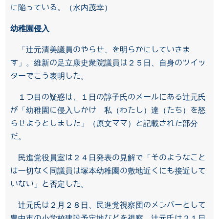
に陥っている。（水内茂幸）
幼稚園侵入
「辻元清美議員のやらせ、を明らかにしていきま
す」。維新の足立康史衆院議員は２５日、自身のツイッ
ターでこう表明した。
１つ目の疑惑は、１日の諄子氏のメールにある辻元氏
が「幼稚園に侵入しかけ 私（わたし）達（たち）を怒
らせようとしました」（原文ママ）と記載された部分
だ。
民進党役員室は２４日発表の見解で「そのようなこと
は一切なく同議員は塚本幼稚園の敷地近くにも接近して
いない」と否定した。
辻元氏は２月２８日、民進党視察団のメンバーとして
豊中市の小学校建設予定地などを視察。辻元氏は２１日