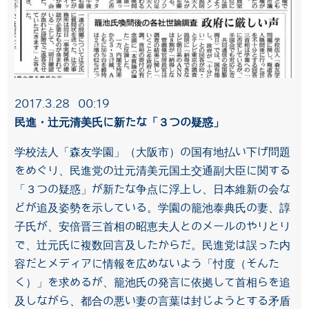
2017.3.28 00:19
民進・辻元清美氏に新たな「３つの疑惑」
学校法人「森友学園」（大阪市）の国有地払い下げ問題
をめぐり、民進党の辻元清美元国土交通副大臣に関する
「３つの疑惑」が新たな争点に浮上し、日本維新の会な
どが追及姿勢を示している。学園の籠池泰典氏の妻、諄
子氏が、安倍晋三首相の昭恵夫人とのメールのやりとり
で、辻元氏に複数回言及したからだ。民進党は誤った内
容だとメディアに情報を広めないよう「忖度（そんた
く）」を求めるが、籠池氏の発言に依拠して首相らを追
及しながら、都合の悪い妻の言葉は封じようとする矛盾