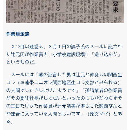
作業員派遣
２つ目の疑惑も、３月１日の諄子氏のメールに記され
た辻元氏が作業員を、小学校建設現場に「送り込んだ」
というものだ。
メールには「嘘の証言した男は辻元と仲良しの関西生
コン（※連帯ユニオン関西地区生コン支部とみられる）
の人間でしたさしむけたようです」「孫請業者の作業員
がその委託社長がしてないといったのにもかかわらずそ
の三日だけきた作業員が辻元清美が潜らせた関西なんと
か連合に入っている人間らしいです」（原文ママ）とあ
る。