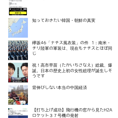
知っておきたい韓国・朝鮮の真実
欅坂46「ナチス風衣装」の件 1：南米・
チリ陸軍の軍装は、現在もナチスとほぼ同
じ
祝！高市早苗（たかいちさなえ）総裁、爆
誕。日本の歴史上初の女性総理が誕生しそ
うです
背伸びしない本当の中国経済
【打ち上げ成功】飛行機の窓から見たH2A
ロケット３７号機の発射