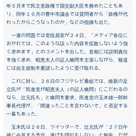
年５月まで民主党政権で国交副大臣を務めたこともあ
り、同年１０月の豊中市議会では質問者から「政権が代
わったからこうなったのか」などの指摘も出た。
一連の問題では党役員室が２４日、「メディア各位に
おかれては、このような誤った内容を拡散しないよう強
く求めます」とのコメントを出した。首相には説明責任
を強く求め、昭恵夫人の証人喚問を主張しながら、報道
には自主規制を要請したように受け取れる。
これに対し、２６日のフジテレビ番組では、維新の足
立氏が「民進党が昭恵夫人（の証人喚問）にこだわるの
なら、辻元氏も」と喚問を要求。民進党の玉木雄一郎幹
事長代理が、「間違ったことを言わないで」と否定する
一幕もあった。
玉木氏は２６日、ツイッターで、辻元氏が「２７日午
後に会見する予定。逃げも隠れもしない」と報告。だが