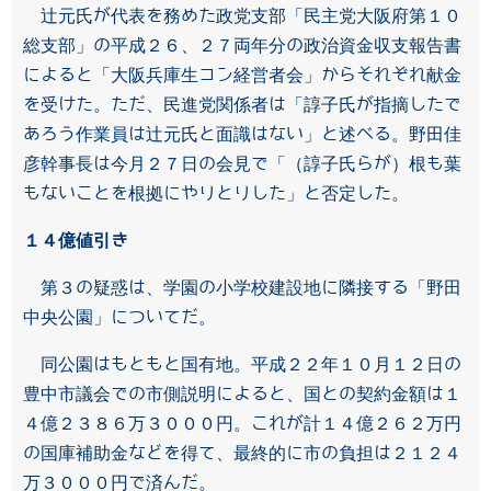
辻元氏が代表を務めた政党支部「民主党大阪府第１０
総支部」の平成２６、２７両年分の政治資金収支報告書
によると「大阪兵庫生コン経営者会」からそれぞれ献金
を受けた。ただ、民進党関係者は「諄子氏が指摘したで
あろう作業員は辻元氏と面識はない」と述べる。野田佳
彦幹事長は今月２７日の会見で「（諄子氏らが）根も葉
もないことを根拠にやりとりした」と否定した。
１４億値引き
第３の疑惑は、学園の小学校建設地に隣接する「野田
中央公園」についてだ。
同公園はもともと国有地。平成２２年１０月１２日の
豊中市議会での市側説明によると、国との契約金額は１
４億２３８６万３０００円。これが計１４億２６２万円
の国庫補助金などを得て、最終的に市の負担は２１２４
万３０００円で済んだ。