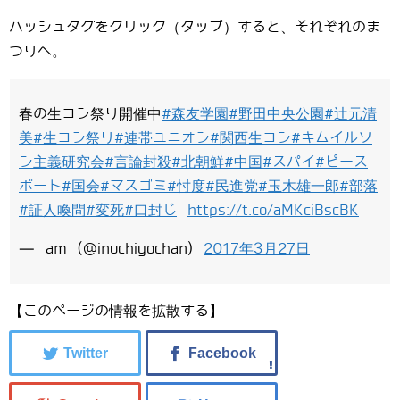
ハッシュタグをクリック（タップ）すると、それぞれのま
つりへ。
春の生コン祭り開催中
#森友学園
#野田中央公園
#辻元清
美
#生コン祭り
#連帯ユニオン
#関西生コン
#キムイルソ
ン主義研究会
#言論封殺
#北朝鮮
#中国
#スパイ
#ピース
ボート
#国会
#マスゴミ
#忖度
#民進党
#玉木雄一郎
#部落
#証人喚問
#変死
#口封じ
https://t.co/aMKciBscBK
— am (@inuchiyochan)
2017年3月27日
【このページの情報を拡散する】