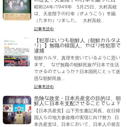
昭和24年/1949年 5月25日、大村高校
は、天皇陛下の行幸（ぎょうこう）を賜
（たまわ）りました。 大村高校...
記事を読む
【犯罪はいつも朝鮮人（朝鮮カルタよ
り）】無職の韓国人、やはり性犯罪で
逮捕
朝鮮カルタ、真理を突いているように思い
ます。 なぜ無職の朝鮮民族が日本で生活
できるのでしょうか？日本国民にとって迷
惑な朝鮮民族...
記事を読む
危険な政党・日本共産党の目的は、朝
鮮人に日本を支配させることでしょ？
【日本共産党】山下芳生書記局長、在日韓
国人らの地方参政権の実現に向け努力 日
本共産党は、日本において、日本人の発言