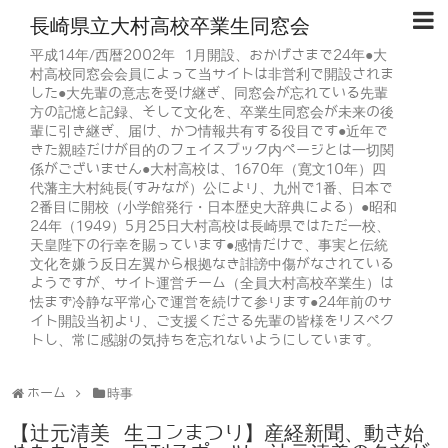
長崎県立大村高校卒業生同窓会
平成14年/西暦2002年 1月開設、おかげさまで24年●大
村高校同窓会会員によって当サイトは非営利で開設されま
した●大先輩の意志を受け継ぎ、同窓会が忘れている先輩
方の記憶と記録、そして文化を、卒業生同窓会が未来の後
輩に引き継ぎ、届け、かつ情報共有する役目です●近年で
きた親睦だけが目的のフェイスブック内ページとは一切関
係がございません●大村高校は、1670年（寛文10年）四
代藩主大村純長(すみなが）公により、九州で1番、日本で
2番目に開校（小学館発行・日本歴史大辞典による）●昭和
24年（1949）5月25日大村高校は長崎県ではただ一校、
天皇陛下の行幸を賜っています●感情だけで、事実と伝統
文化を嫌う反日左翼から根拠なき誹謗中傷がなされている
ようですが、サイト運営チーム（全員大村高校卒業生）は
怯まず冷静な平常心で運営を続けて参ります●24年前のサ
イト開設当初より、ご支援くださる先輩の皆様をリスペク
トし、常に感謝の気持ちを忘れないようにしています。
ホーム
時事
【辻元清美 生コンまつり】産経新聞、動き始