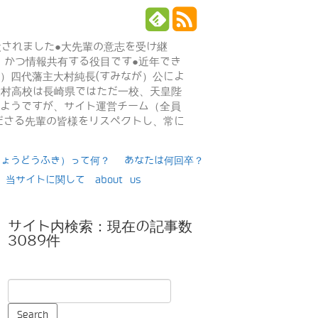
設されました●大先輩の意志を受け継
、かつ情報共有する役目です●近年でき
年）四代藩主大村純長(すみなが）公によ
日大村高校は長崎県ではただ一校、天皇陛
るようですが、サイト運営チーム（全員
ださる先輩の皆様をリスペクトし、常に
りょうどうふき）って何？
あなたは何回卒？
当サイトに関して about us
サイト内検索：現在の記事数
3089件