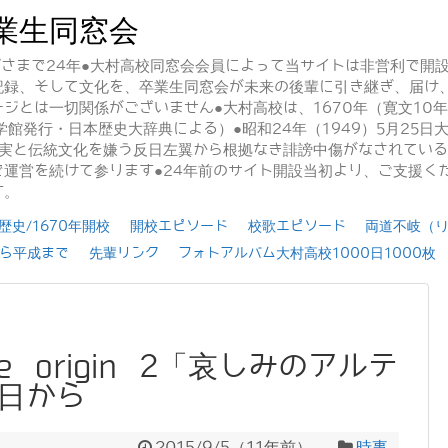
業生同窓会
かげさまで24年●大村高校同窓会会員によって当サイトは非営利で開
記録、そして文化を、卒業生同窓会が未来の後輩に引き継ぎ、届け
ジとは一切関係がございません●大村高校は、1670年（寛文10
学館発行・日本歴史大辞典による）●昭和24年（1949）5月25
事実と伝統文化を嫌う反日左翼から根拠なき誹謗中傷がなされてい
運営を続けて参ります●24年前のサイト開設当初より、ご支援く
す。
史/1670年開校
開校エピソード
校歌エピソード
両道不岐（
ら平成まで
先輩リンク
フォトアルバム大村高校1000日1000枚
 origin 2「哀しみのアルテ
1日から
2015/9/5
（
11年前
）
時事