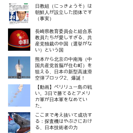
日教組（にっきょうそ）は
朝鮮人が設立した団体です
（事実）
長崎県教育委員会と組合系
教員たちが愛しすぎる、共
産党独裁の中国（選挙がな
い）という国
熊本から北京の中南海（中
国共産党首脳が住む町）を
狙える、日本の新型高速滑
空弾ブロック2、爆誕！
【動画】ペリリュー島の戦
い。3日で勝てるとアメリ
カ軍が日本軍をなめてい
た。
ここまで考え抜いて成功す
る：探査機はやぶさにおけ
る、日本技術者の力