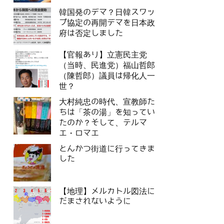
韓国発のデマ？日韓スワッ
プ協定の再開デマを日本政
府は否定しました
【官報あり】立憲民主党
（当時、民進党）福山哲郎
（陳哲郎）議員は帰化人一
世？
大村純忠の時代、宣教師た
ちは「茶の湯」を知ってい
たのか？そして、テルマ
エ・ロマエ
とんかつ街道に行ってきま
した
【地理】メルカトル図法に
だまされないように