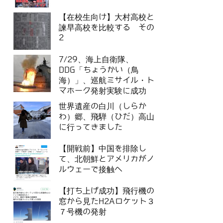
【在校生向け】大村高校と
諫早高校を比較する その
2
7/29、海上自衛隊、
DDG「ちょうかい（鳥
海）」、巡航ミサイル・ト
マホーク発射実験に成功
世界遺産の白川（しらか
わ）郷、飛騨（ひだ）高山
に行ってきました
【開戦前】中国を排除し
て、北朝鮮とアメリカがノ
ルウェーで接触へ
【打ち上げ成功】飛行機の
窓から見たH2Aロケット３
７号機の発射