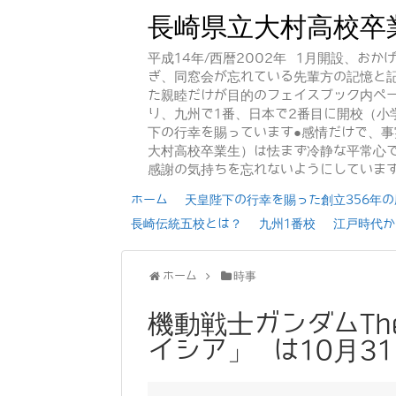
長崎県立大村高校卒
平成14年/西暦2002年 1月開設、お
ぎ、同窓会が忘れている先輩方の記憶と
た親睦だけが目的のフェイスブック内ペー
り、九州で1番、日本で2番目に開校（小
下の行幸を賜っています●感情だけで、
大村高校卒業生）は怯まず冷静な平常心で
感謝の気持ちを忘れないようにしていま
ホーム
天皇陛下の行幸を賜った創立356年の歴
長崎伝統五校とは？
九州1番校
江戸時代か
ホーム
時事
機動戦士ガンダムThe
イシア」 は10月3