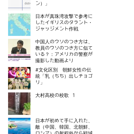
ン）」
日本が真珠湾攻撃で参考に
したイギリスのタラント・
ジャッジメント作戦
中国人のウソのつき方は、
教員のウソのつき方に似て
いる？：アメリカの警察が
撮影した動画より
#文化区別 朝鮮女性の伝
統「乳（ちち）出しチョゴ
リ」
大村高校の校歌 1
日本が初めて手に入れた、
敵（中国、韓国、北朝鮮、
ロシア）の射程外から戦域