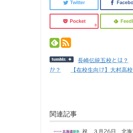
0
長崎伝統五校とは？
か？
【在校生向け】大村高校
関連記事
祝 ３月26日、北海