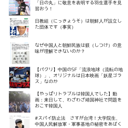
「日の丸」に敬意を表明する羽生選手を見
習おう！
日教組（にっきょうそ）は朝鮮人が設立し
た団体です（事実）
なぜ中国人と朝鮮民族は躾（しつけ）の意
味が理解できないのか？
【パクリ】中国のSF「流浪地球（流転の地
球）」、オリジナルは日本映画「妖星ゴラ
ス」なのか
【やっぱりトラブルは韓国人でした】動
画：来日して、わざわざ靖国神社で問題を
おこす韓国人
#スパイ防止法 さすが台湾！大学院生、
中国人民解放軍・軍事基地の秘密をあばく