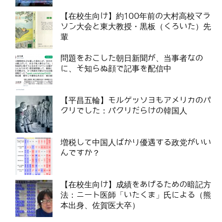
【在校生向け】約100年前の大村高校マラ
ソン大会と東大教授・黒板（くろいた）先
輩
問題をおこした朝日新聞が、当事者なの
に、そ知らぬ顔で記事を配信中
【平昌五輪】モルゲッソヨもアメリカのパ
クリでした：パクリだらけの韓国人
増税して中国人ばかり優遇する政党がいい
んですか？
【在校生向け】成績をあげるための暗記方
法：ニート医師「いたくま」氏による（熊
本出身、佐賀医大卒）