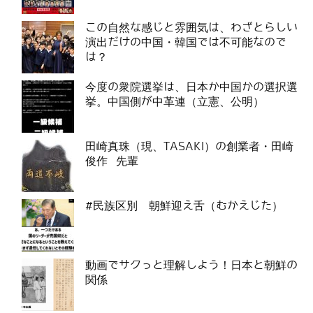
この自然な感じと雰囲気は、わざとらしい
演出だけの中国・韓国では不可能なので
は？
今度の衆院選挙は、日本か中国かの選択選
挙。中国側が中革連（立憲、公明）
田崎真珠（現、TASAKI）の創業者・田崎
俊作 先輩
#民族区別 朝鮮迎え舌（むかえじた）
動画でサクっと理解しよう！日本と朝鮮の
関係