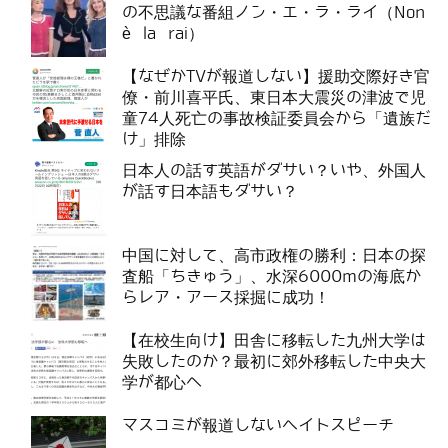
の不思議な番組ノン・エ・ラ・ライ（Non
è la rai）
【なぜかTVが報道しない】援助交際好き官
僚・前川喜平氏、東日本大震災の津波で児
童74人死亡の事故検証委員会から「遺族だ
け」排除
日本人の話す英語がダサい？いや、外国人
が話す日本語もダサい？
中国に対して、高市政権の勝利：日本の探
査船「ちきゅう」、水深6000mの海底か
らレア・アース採掘に成功！
【在校生向け】田舎に移転した九州大学は
失敗したのか？最初に郊外移転した中央大
学が都心へ
マスコミが報道しないヘイトスピーチ