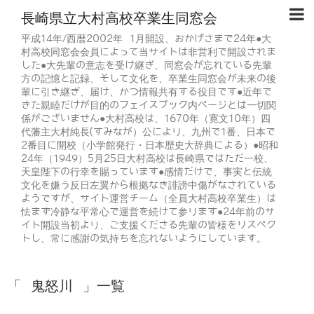
長崎県立大村高校卒業生同窓会
平成14年/西暦2002年 1月開設、おかげさまで24年●大
村高校同窓会会員によって当サイトは非営利で開設されま
した●大先輩の意志を受け継ぎ、同窓会が忘れている先輩
方の記憶と記録、そして文化を、卒業生同窓会が未来の後
輩に引き継ぎ、届け、かつ情報共有する役目です●近年で
きた親睦だけが目的のフェイスブック内ページとは一切関
係がございません●大村高校は、1670年（寛文10年）四
代藩主大村純長(すみなが）公により、九州で1番、日本で
2番目に開校（小学館発行・日本歴史大辞典による）●昭和
24年（1949）5月25日大村高校は長崎県ではただ一校、
天皇陛下の行幸を賜っています●感情だけで、事実と伝統
文化を嫌う反日左翼から根拠なき誹謗中傷がなされている
ようですが、サイト運営チーム（全員大村高校卒業生）は
怯まず冷静な平常心で運営を続けて参ります●24年前のサ
イト開設当初より、ご支援くださる先輩の皆様をリスペク
トし、常に感謝の気持ちを忘れないようにしています。
「 鬼怒川 」一覧