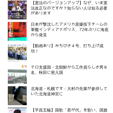
【憲法のバージョンアップ】なぜ、いま憲
法改正なのですか？知らない人は知る必要
があります
日本が撃沈したアメリカ原爆投下チームの
軍艦インディアナポリス、72年ぶりに海底
から発見
【動画あり】みちびき４号、打ち上げ成
功！
テロ支援国・北朝鮮から工作員らしき男８
名、秋田に密入国
北海道・札幌です：大村の先輩が参拝して
いた北海道神宮に
【平昌五輪】国歌「君が代」を歌い、国旗