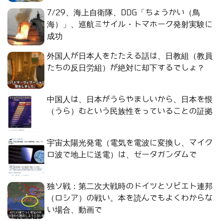
7/29、海上自衛隊、DDG「ちょうかい（鳥
海）」、巡航ミサイル・トマホーク発射実験に
成功
外国人が日本人をたたえる話は、日教組（教員
たちの反日労組）が絶対に却下するでしょ？
中国人は、日本がうらやましいから、日本を恨
（うら）むという民族性をっていることの証拠
宇宙太陽光発電（電気を電波に変換し、マイク
ロ波で地上に送電）は、ゼータガンダムで
独ソ戦：第二次大戦時のドイツとソビエト連邦
（ロシア）の戦い。本を読んでもよくわからな
い場合、動画で