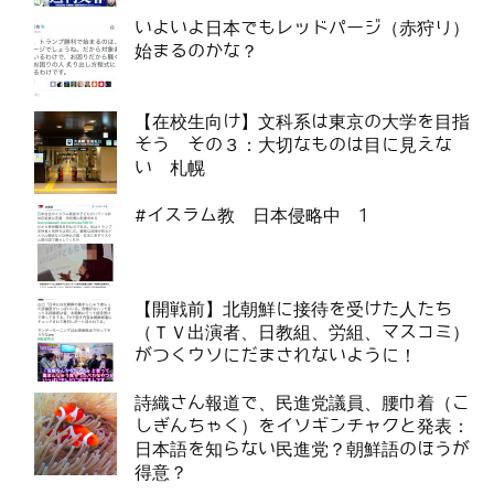
いよいよ日本でもレッドパージ（赤狩り）
始まるのかな？
【在校生向け】文科系は東京の大学を目指
そう その３：大切なものは目に見えな
い 札幌
#イスラム教 日本侵略中 1
【開戦前】北朝鮮に接待を受けた人たち
（ＴＶ出演者、日教組、労組、マスコミ）
がつくウソにだまされないように！
詩織さん報道で、民進党議員、腰巾着（こ
しぎんちゃく）をイソギンチャクと発表：
日本語を知らない民進党？朝鮮語のほうが
得意？