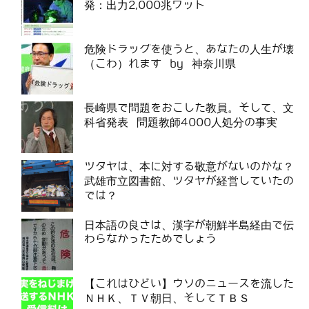
発：出力2,000兆ワット
危険ドラッグを使うと、あなたの人生が壊
（こわ）れます by 神奈川県
長崎県で問題をおこした教員。そして、文
科省発表 問題教師4000人処分の事実
ツタヤは、本に対する敬意がないのかな？
武雄市立図書館、ツタヤが経営していたの
では？
日本語の良さは、漢字が朝鮮半島経由で伝
わらなかったためでしょう
【これはひどい】ウソのニュースを流した
ＮＨＫ、ＴＶ朝日、そしてＴＢＳ