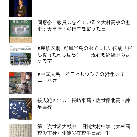
同窓会も教員も忘れている？大村高校の歴
史：天皇陛下の行幸を賜った日
#民族区別 朝鮮半島のおぞましい伝統「試
し腹（ためしばら）」、現在も継続中のよ
うです
#中国人民 どこでもウンチの習性あり、
ニーハオ
殺人犯を出した長崎東高・佐世保北高・諫
早高校
第二次世界大戦中 旧制大村中学（大村高
校の前身）生徒の在校生日記 11