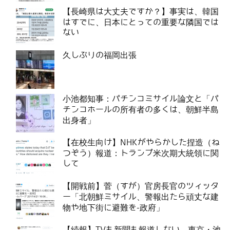
【長崎県は大丈夫ですか？】事実は、韓国
はすでに、日本にとっての重要な隣国では
ない
久しぶりの福岡出張
小池都知事：パチンコミサイル論文と「パ
チンコホールの所有者の多くは、朝鮮半島
出身者」
【在校生向け】NHKがやらかした捏造（ね
つぞう）報道：トランプ米次期大統領に関
して
【開戦前】菅（すが）官房長官のツィッタ
ー「北朝鮮ミサイル、警報出たら頑丈な建
物や地下街に避難を-政府」
【続報】TVも新聞も報道しない、東京・池