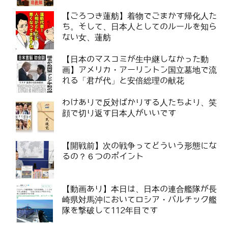
【ごろつき蓮舫】着物でごまかす帰化人た
ち。そして、日本人としてのルールを知ら
ない女、蓮舫
【日本のマスコミが生中継しなかった動
画】アメリカ・アーリントン国立墓地で流
れる「君が代」と安倍総理の献花
わけありで反対ばかりする人たちより、笑
顔で切り返す日本人がいいです
【開戦前】次の戦争ってどういう形態にな
るの？６つのポイント
【動画あり】本日は、日本の連合艦隊が長
崎県対馬沖においてロシア・バルチック艦
隊を撃破して112年目です