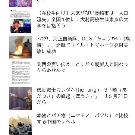
い？
【在校生向け】未来がない長崎市は「人口
流失」全国１位に：大村高校生は東京の大
学を目指そう
7/29、海上自衛隊、DDG「ちょうかい（鳥
海）」、巡航ミサイル・トマホーク発射実
験に成功
関西の言い伝え：とにかく朝鮮人と関わっ
たらあかんで
機動戦士ガンダムThe origin 3「暁（あ
かつき）の蜂起（ほうき）」 は５月21日
から
本物とパチ物（ニセモノ、パクリ）で比較
する中国のレベル