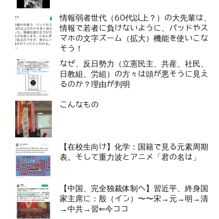
情報弱者世代（60代以上？）の大先輩は、
情報で若者に負けないように、パッドやス
マホの文字ズーム（拡大）機能を使いこな
そう！
なぜ、反日勢力（立憲民主、共産、社民、
日教組、労組）の方々は頭が悪そうに見え
るのか？理由が判明
こんなもの
【在校生向け】化学：国籍で見る元素周期
表。そして重力波とアニメ「君の名は」
【中国、完全独裁体制へ】習近平、終身国
家主席に：殷（イン）〜〜宋→元→明→清
→中共→習⇐今ココ