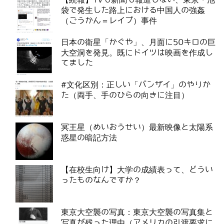
袋で発生した路上における中国人の強姦
（ごうかん＝レイプ）事件
日本の衛星「かぐや」、月面に50キロの巨
大空洞を発見。既にドイツは映画を作成し
てました
#文化区別：正しい「バンザイ」のやりか
た（両手、手のひらの向きに注目）
冥王星（めいおうせい）最新映像と太陽系
惑星の暗記方法
【在校生向け】大学の成績表って、どうい
ったものなんですか？
東京大空襲の写真：東京大空襲の写真集と
写真が残った理由（アメリカの引渡要求に