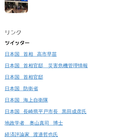
リンク
ツイッター
日本国 首相 高市早苗
日本国 首相官邸 災害危機管理情報
日本国 首相官邸
日本国 防衛省
日本国 海上自衛隊
日本国 長崎県平戸市長 黒田成彦氏
地政学者 奥山真司 博士
経済評論家 渡邉哲也氏