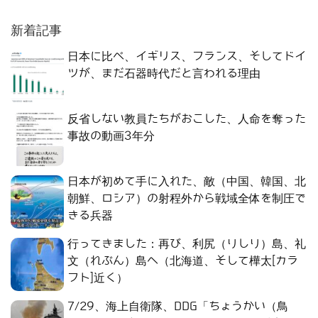
新着記事
日本に比べ、イギリス、フランス、そしてドイ
ツが、まだ石器時代だと言われる理由
反省しない教員たちがおこした、人命を奪った
事故の動画3年分
日本が初めて手に入れた、敵（中国、韓国、北
朝鮮、ロシア）の射程外から戦域全体を制圧で
きる兵器
行ってきました：再び、利尻（りしり）島、礼
文（れぶん）島へ（北海道、そして樺太[カラ
フト]近く）
7/29、海上自衛隊、DDG「ちょうかい（鳥