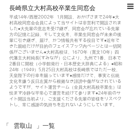
長崎県立大村高校卒業生同窓会
平成14年/西暦2002年 1月開設、おかげさまで24年●大
村高校同窓会会員によって当サイトは非営利で開設されま
した●大先輩の意志を受け継ぎ、同窓会が忘れている先輩
方の記憶と記録、そして文化を、卒業生同窓会が未来の後
輩に引き継ぎ、届け、かつ情報共有する役目です●近年で
きた親睦だけが目的のフェイスブック内ページとは一切関
係がございません●大村高校は、1670年（寛文10年）四
代藩主大村純長(すみなが）公により、九州で1番、日本で
2番目に開校（小学館発行・日本歴史大辞典による）●昭和
24年（1949）5月25日大村高校は長崎県ではただ一校、
天皇陛下の行幸を賜っています●感情だけで、事実と伝統
文化を嫌う反日左翼から根拠なき誹謗中傷がなされている
ようですが、サイト運営チーム（全員大村高校卒業生）は
怯まず冷静な平常心で運営を続けて参ります●24年前のサ
イト開設当初より、ご支援くださる先輩の皆様をリスペク
トし、常に感謝の気持ちを忘れないようにしています。
「 雲取山 」一覧