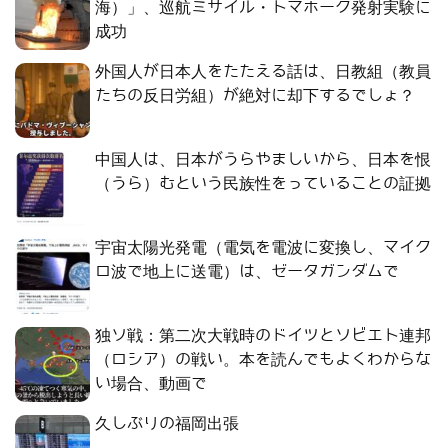
海）」、巡航ミサイル・トマホーク発射実験に
成功
外国人が日本人をたたえる話は、日教組（教員
たちの反日労組）が絶対に却下するでしょ？
中国人は、日本がうらやましいから、日本を恨
（うら）むという民族性をっていることの証拠
宇宙太陽光発電（電気を電波に変換し、マイク
ロ波で地上に送電）は、ゼータガンダムで
独ソ戦：第二次大戦時のドイツとソビエト連邦
（ロシア）の戦い。本を読んでもよくわからな
い場合、動画で
久しぶりの福岡出張