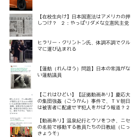
【在校生向け】日本国憲法はアメリカの押
しつけ？ ２：やっぱりダメな立憲民主党
ヒラリー・クリントン氏、体調不調でクル
マに運び込まれる
【蓮舫（れんほう）問題】日本の常識がな
い蓮舫議員
【これはひどい】【証拠動画あり】慶応大
の集団強姦（ごうかん）事件で、ＴＶ朝日
は被害者に配慮せず犯人をかばう報道？２
【動画あり】温泉紀行とウソをつき、ニセ
の名前で移動する教員たちの日教組（にっ
きょうそ）