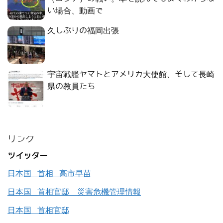
い場合、動画で
久しぶりの福岡出張
宇宙戦艦ヤマトとアメリカ大使館、そして長崎
県の教員たち
リンク
ツイッター
日本国 首相 高市早苗
日本国 首相官邸 災害危機管理情報
日本国 首相官邸