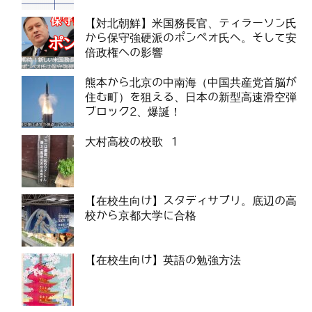
【対北朝鮮】米国務長官、ティラーソン氏
から保守強硬派のポンぺオ氏へ。そして安
倍政権への影響
熊本から北京の中南海（中国共産党首脳が
住む町）を狙える、日本の新型高速滑空弾
ブロック2、爆誕！
大村高校の校歌 1
【在校生向け】スタディサプリ。底辺の高
校から京都大学に合格
【在校生向け】英語の勉強方法