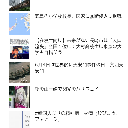
五島の小学校校長、民家に無断侵入し退職
【在校生向け】未来がない長崎市は「人口
流失」全国１位に：大村高校生は東京の大
学を目指そう
6月4日は世界的に天安門事件の日 六四天
安門
朝の山手線で閃光のハサウェイ
#韓国人だけの精神病「火病（ひびょう、
ファビョン）」