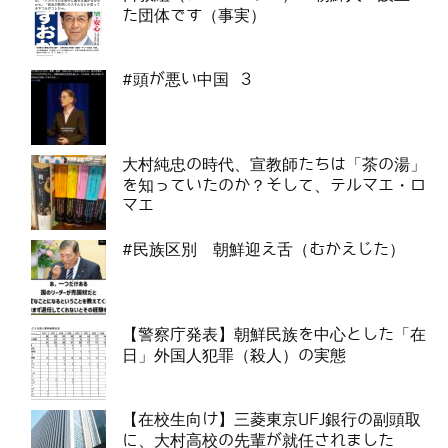
た団体です（事実）
#頭が悪い中国 3
大村純忠の時代、宣教師たちは「茶の湯」
を知っていたのか？そして、テルマエ・ロ
マエ
#民族区別 朝鮮迎え舌（むかえじた）
【警察庁発表】朝鮮民族を中心とした「在
日」外国人犯罪（殺人）の実態
【在校生向け】三菱東京UFJ銀行の副頭取
に、大村高校の先輩が就任されました