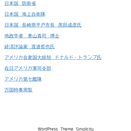
日本国 防衛省
日本国 海上自衛隊
日本国 長崎県平戸市長 黒田成彦氏
地政学者 奥山真司 博士
経済評論家 渡邉哲也氏
アメリカ合衆国大統領 ドナルド・トランプ氏
在日アメリカ軍司令部
アメリカ第七艦隊
万国時事周覧
WordPress Theme
Simplicity