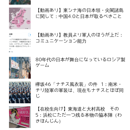
【動画あり】東シナ海の日本領・尖閣諸島
に関して：中国4.0と日本が取るべきこと
【動画あり】教員より軍人のほうが上だ：
コミュニケーション能力
80年代の日本が舞台になっているロシア製
ゲーム
欅坂46「ナチス風衣装」の件 1：南米・
チリ陸軍の軍装は、現在もナチスとほぼ同
じ
【在校生向け】東海道と大村高校 その
5：浜松にただ一つ残る本物の脇本陣（わ
きほんじん）