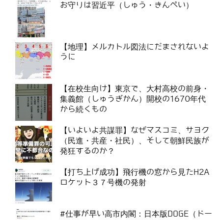
お守りは習近平（しゅう・きんぺい）
【地理】メルカトル図法にだまされないよ
うに
【在校生向け】東京で、大村高校の前身・
集義館（しゅうぎかん）開校の1670年代
から続くもの
【いよいよ共謀罪】なぜマスコミ、サヨク
（民進・共産・社民）、そして朝鮮民族が
発狂するのか？
【打ち上げ成功】飛行機の窓から見たH2A
ロケット３７号機の発射
#仕事が早い高市内閣：日本版DOGE（ドー