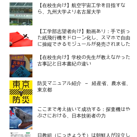
【在校生向け】航空宇宙工学を目指すな
ら、九州大学より名古屋大学
【工学部志望者向け】動画あり：手で折っ
た紙飛行機をドローン化し、スマホで自由
に操縦できるモジュールが発売されました
【在校生向け】学校の先生が教えなかった
古事記と日本書紀の違い
防災マニュアル紹介 – 経産省、農水省、
東京都
ここまで考え抜いて成功する：探査機はや
ぶさにおける、日本技術者の力
日教組（にっきょうそ）は朝鮮人が設立し