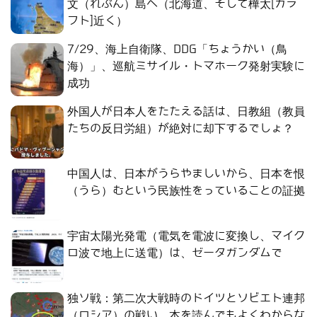
文（れぶん）島へ（北海道、そして樺太[カラ
フト]近く）
7/29、海上自衛隊、DDG「ちょうかい（鳥
海）」、巡航ミサイル・トマホーク発射実験に
成功
外国人が日本人をたたえる話は、日教組（教員
たちの反日労組）が絶対に却下するでしょ？
中国人は、日本がうらやましいから、日本を恨
（うら）むという民族性をっていることの証拠
宇宙太陽光発電（電気を電波に変換し、マイク
ロ波で地上に送電）は、ゼータガンダムで
独ソ戦：第二次大戦時のドイツとソビエト連邦
（ロシア）の戦い。本を読んでもよくわからな