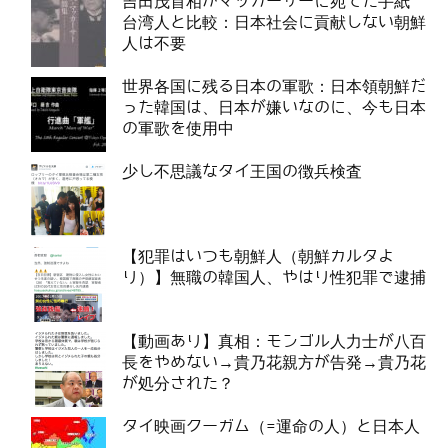
吉田茂首相がマッカーサーに宛てた手紙
台湾人と比較：日本社会に貢献しない朝鮮
人は不要
世界各国に残る日本の軍歌：日本領朝鮮だ
った韓国は、日本が嫌いなのに、今も日本
の軍歌を使用中
少し不思議なタイ王国の徴兵検査
【犯罪はいつも朝鮮人（朝鮮カルタよ
り）】無職の韓国人、やはり性犯罪で逮捕
【動画あり】真相：モンゴル人力士が八百
長をやめない→貴乃花親方が告発→貴乃花
が処分された？
タイ映画クーガム（=運命の人）と日本人