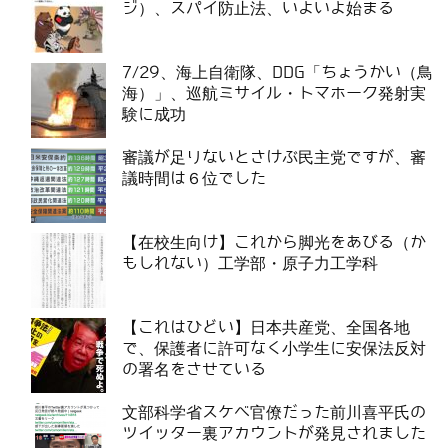
ジ）、スパイ防止法、いよいよ始まる
7/29、海上自衛隊、DDG「ちょうかい（鳥
海）」、巡航ミサイル・トマホーク発射実
験に成功
審議が足りないとさけぶ民主党ですが、審
議時間は６位でした
【在校生向け】これから脚光をあびる（か
もしれない）工学部・原子力工学科
【これはひどい】日本共産党、全国各地
で、保護者に許可なく小学生に安保法反対
の署名をさせている
文部科学省スケベ官僚だった前川喜平氏の
ツイッター裏アカウントが発見されました