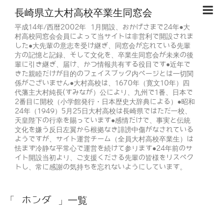
長崎県立大村高校卒業生同窓会
平成14年/西暦2002年 1月開設、おかげさまで24年●大
村高校同窓会会員によって当サイトは非営利で開設されま
した●大先輩の意志を受け継ぎ、同窓会が忘れている先輩
方の記憶と記録、そして文化を、卒業生同窓会が未来の後
輩に引き継ぎ、届け、かつ情報共有する役目です●近年で
きた親睦だけが目的のフェイスブック内ページとは一切関
係がございません●大村高校は、1670年（寛文10年）四
代藩主大村純長(すみなが）公により、九州で1番、日本で
2番目に開校（小学館発行・日本歴史大辞典による）●昭和
24年（1949）5月25日大村高校は長崎県ではただ一校、
天皇陛下の行幸を賜っています●感情だけで、事実と伝統
文化を嫌う反日左翼から根拠なき誹謗中傷がなされている
ようですが、サイト運営チーム（全員大村高校卒業生）は
怯まず冷静な平常心で運営を続けて参ります●24年前のサ
イト開設当初より、ご支援くださる先輩の皆様をリスペク
トし、常に感謝の気持ちを忘れないようにしています。
「 ホンダ 」一覧