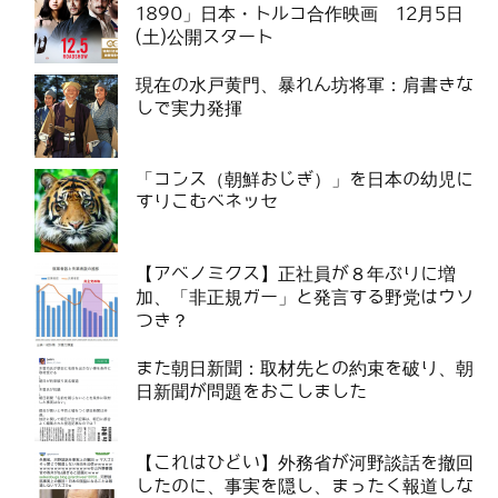
1890」日本・トルコ合作映画 12月5日
(土)公開スタート
現在の水戸黄門、暴れん坊将軍：肩書きな
しで実力発揮
「コンス（朝鮮おじぎ）」を日本の幼児に
すりこむベネッセ
【アベノミクス】正社員が８年ぶりに増
加、「非正規ガー」と発言する野党はウソ
つき？
また朝日新聞：取材先との約束を破り、朝
日新聞が問題をおこしました
【これはひどい】外務省が河野談話を撤回
したのに、事実を隠し、まったく報道しな