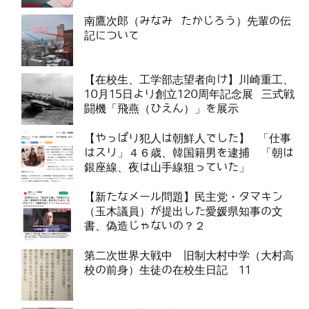
南鷹次郎（みなみ たかじろう）先輩の伝
記について
【在校生、工学部志望者向け】川崎重工、
10月15日より創立120周年記念展 三式戦
闘機「飛燕（ひえん）」を展示
【やっぱり犯人は朝鮮人でした】 「仕事
はスリ」４６歳、韓国籍男を逮捕 「朝は
銀座線、夜は山手線狙っていた」
【新たなメール問題】民主党・タマキン
（玉木議員）が提出した愛媛県知事の文
書、偽造じゃないの？２
第二次世界大戦中 旧制大村中学（大村高
校の前身）生徒の在校生日記 11