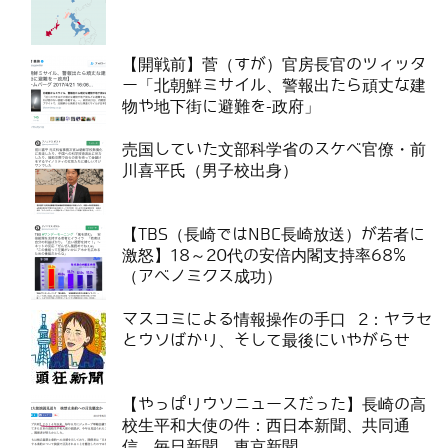
【開戦前】菅（すが）官房長官のツィッタ
ー「北朝鮮ミサイル、警報出たら頑丈な建
物や地下街に避難を-政府」
売国していた文部科学省のスケベ官僚・前
川喜平氏（男子校出身）
【TBS（長崎ではNBC長崎放送）が若者に
激怒】18～20代の安倍内閣支持率68%
（アベノミクス成功）
マスコミによる情報操作の手口 2：ヤラセ
とウソばかり、そして最後にいやがらせ
【やっぱりウソニュースだった】長崎の高
校生平和大使の件：西日本新聞、共同通
信、毎日新聞、東京新聞