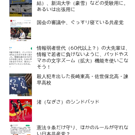
結）、新潟大学（豪雪）などの受験用に。
あるいは出張用に
国会の審議中、ぐっすり寝ている共産党
情報弱者世代（60代以上？）の大先輩は、
情報で若者に負けないように、パッドやス
マホの文字ズーム（拡大）機能を使いこな
そう！
殺人犯を出した長崎東高・佐世保北高・諫
早高校
渚（なぎさ）のシンドバッド
憲法９条だけ守り、ほかのルールが守れな
い日本共産党？