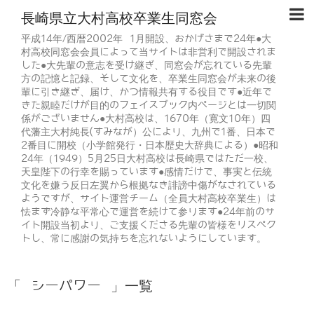
長崎県立大村高校卒業生同窓会
平成14年/西暦2002年 1月開設、おかげさまで24年●大
村高校同窓会会員によって当サイトは非営利で開設されま
した●大先輩の意志を受け継ぎ、同窓会が忘れている先輩
方の記憶と記録、そして文化を、卒業生同窓会が未来の後
輩に引き継ぎ、届け、かつ情報共有する役目です●近年で
きた親睦だけが目的のフェイスブック内ページとは一切関
係がございません●大村高校は、1670年（寛文10年）四
代藩主大村純長(すみなが）公により、九州で1番、日本で
2番目に開校（小学館発行・日本歴史大辞典による）●昭和
24年（1949）5月25日大村高校は長崎県ではただ一校、
天皇陛下の行幸を賜っています●感情だけで、事実と伝統
文化を嫌う反日左翼から根拠なき誹謗中傷がなされている
ようですが、サイト運営チーム（全員大村高校卒業生）は
怯まず冷静な平常心で運営を続けて参ります●24年前のサ
イト開設当初より、ご支援くださる先輩の皆様をリスペク
トし、常に感謝の気持ちを忘れないようにしています。
「 シーパワー 」一覧