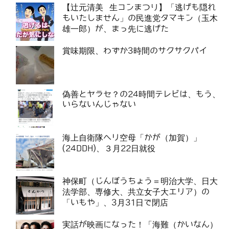
【辻元清美 生コンまつり】「逃げも隠れ
もいたしません」の民進党タマキン（玉木
雄一郎）が、まっ先に逃げた
賞味期限、わずか3時間のサクサクパイ
偽善とヤラセ？の24時間テレビは、もう、
いらないんじゃない
海上自衛隊ヘリ空母「かが（加賀）」
(24DDH)、３月22日就役
神保町（じんぼうちょう＝明治大学、日大
法学部、専修大、共立女子大エリア）の
「いもや」、3月31日で閉店
実話が映画になった！「海難（かいなん）