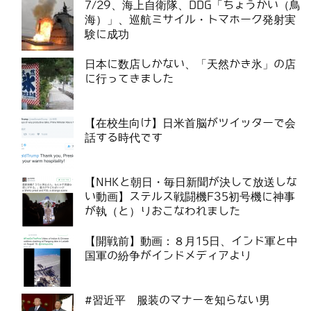
7/29、海上自衛隊、DDG「ちょうかい（鳥
海）」、巡航ミサイル・トマホーク発射実
験に成功
日本に数店しかない、「天然かき氷」の店
に行ってきました
【在校生向け】日米首脳がツイッターで会
話する時代です
【NHKと朝日・毎日新聞が決して放送しな
い動画】ステルス戦闘機F35初号機に神事
が執（と）りおこなわれました
【開戦前】動画：８月15日、インド軍と中
国軍の紛争がインドメディアより
#習近平 服装のマナーを知らない男