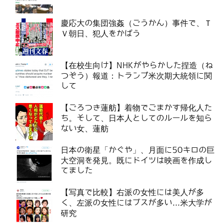
慶応大の集団強姦（ごうかん）事件で、Ｔ
Ｖ朝日、犯人をかばう
【在校生向け】NHKがやらかした捏造（ね
つぞう）報道：トランプ米次期大統領に関
して
【ごろつき蓮舫】着物でごまかす帰化人た
ち。そして、日本人としてのルールを知ら
ない女、蓮舫
日本の衛星「かぐや」、月面に50キロの巨
大空洞を発見。既にドイツは映画を作成し
てました
【写真で比較】右派の女性には美人が多
く、左派の女性にはブスが多い…米大学が
研究