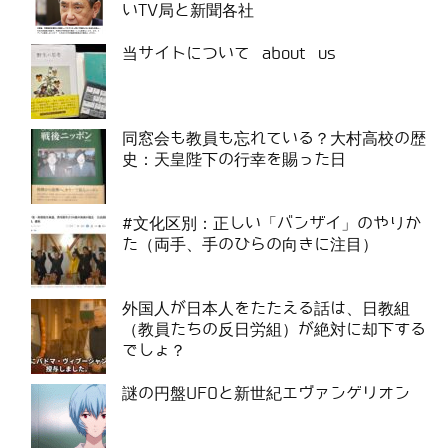
いTV局と新聞各社
当サイトについて about us
同窓会も教員も忘れている？大村高校の歴
史：天皇陛下の行幸を賜った日
#文化区別：正しい「バンザイ」のやりか
た（両手、手のひらの向きに注目）
外国人が日本人をたたえる話は、日教組
（教員たちの反日労組）が絶対に却下する
でしょ？
謎の円盤UFOと新世紀エヴァンゲリオン