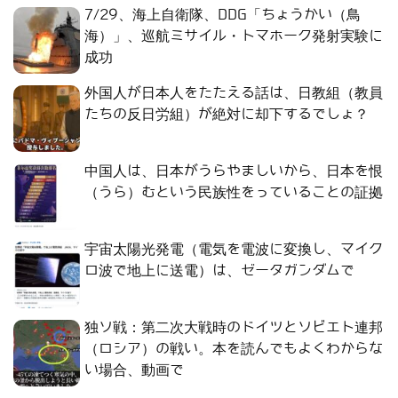
7/29、海上自衛隊、DDG「ちょうかい（鳥
海）」、巡航ミサイル・トマホーク発射実験に
成功
外国人が日本人をたたえる話は、日教組（教員
たちの反日労組）が絶対に却下するでしょ？
中国人は、日本がうらやましいから、日本を恨
（うら）むという民族性をっていることの証拠
宇宙太陽光発電（電気を電波に変換し、マイク
ロ波で地上に送電）は、ゼータガンダムで
独ソ戦：第二次大戦時のドイツとソビエト連邦
（ロシア）の戦い。本を読んでもよくわからな
い場合、動画で