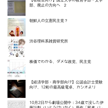
【在校生向け】国立大学の教育学部・文学
部、廃止の方向へ ２
朝鮮人の立憲民主党？
渋谷理科系雑貨研究所
株価でわかる、ダメな政党、民主党
【経済学部・商学部向け】公認会計士受験
向け、12桁の最高級電卓、カシオより
10月2日から劇場公開中：34歳で没した伊
藤計劃（いとうけいかく）原作「屍者（し