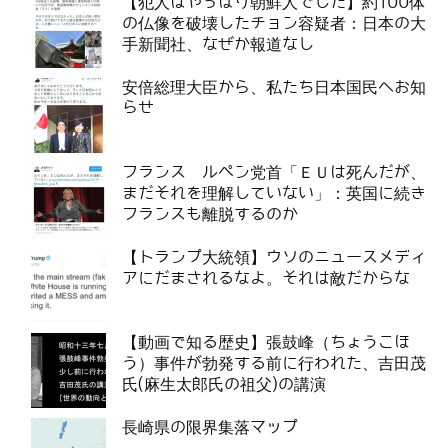
【犯人はやっぱり朝鮮人でした】約100体
の仏像を破壊したチョン容疑者：日本の大
手新聞社、なぜか報道なし
安倍総理大臣から、私たち日本国民へお知
らせ
フランス ルペン党首「ＥＵは死んだが、
まだそれを理解していない」：英国に続き
フランスも離脱するのか
【トランプ大統領】ウソのニュースメディ
アにだまされるなよ。それは敵だからな
【動画で知る歴史】張鼓峰（ちょうこほ
う）事件が勃発する前に行われた、吉田茂
氏(麻生太郎氏の祖父)の講演
長崎県の限界集落マップ