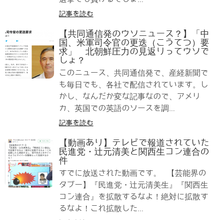
記事を読む
【共同通信発のウソニュース？】「中
国、米軍司令官の更迭（こうてつ）要
求」 北朝鮮圧力の見返りってウソで
しょ？
このニュース、共同通信発で、産経新聞で
も毎日でも、各社で配信されています。し
かし、なんだか変な記事なので、アメリ
カ、英国での英語のソースを調...
記事を読む
【動画あり】テレビで報道されていた
民進党・辻元清美と関西生コン連合の
件
すでに放送された動画です。 【芸能界の
タブー】『民進党・辻元清美生』『関西生
コン連合』を拡散するなよ！絶対に拡散す
るなよ！これ拡散した...