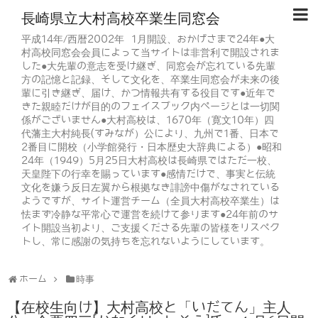
長崎県立大村高校卒業生同窓会
平成14年/西暦2002年 1月開設、おかげさまで24年●大
村高校同窓会会員によって当サイトは非営利で開設されま
した●大先輩の意志を受け継ぎ、同窓会が忘れている先輩
方の記憶と記録、そして文化を、卒業生同窓会が未来の後
輩に引き継ぎ、届け、かつ情報共有する役目です●近年で
きた親睦だけが目的のフェイスブック内ページとは一切関
係がございません●大村高校は、1670年（寛文10年）四
代藩主大村純長(すみなが）公により、九州で1番、日本で
2番目に開校（小学館発行・日本歴史大辞典による）●昭和
24年（1949）5月25日大村高校は長崎県ではただ一校、
天皇陛下の行幸を賜っています●感情だけで、事実と伝統
文化を嫌う反日左翼から根拠なき誹謗中傷がなされている
ようですが、サイト運営チーム（全員大村高校卒業生）は
怯まず冷静な平常心で運営を続けて参ります●24年前のサ
イト開設当初より、ご支援くださる先輩の皆様をリスペク
トし、常に感謝の気持ちを忘れないようにしています。
ホーム
時事
【在校生向け】大村高校と「いだてん」主人