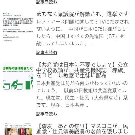
記事を読む
まもなく衆議院が解散され、選挙です
レア・アース問題に関して：TVにだまされ
ないように。 中国が日本にだけ嫌がらせ
したら、中国はすべての先進国（G7）を
敵にしてしまいました。...
記事を読む
【共産党は日本に不要でしょ？】公立
中学校教諭が、共産党機関誌「赤旗」
をコピーし教室で生徒に配布
日本共産党は前から何もかわっていないの
でしょう。 以前の日教組は共産党系でし
た。現在は、民主・社民（大分県など）系
です。現在、日本共産...
記事を読む
【森友 あとの祭り】マスコミが、民
進党・辻元清美議員の名前を隠しまし