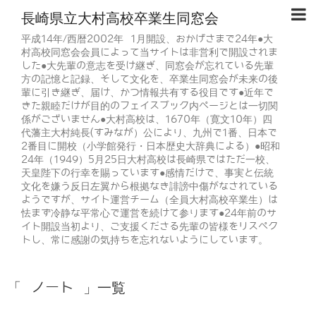
長崎県立大村高校卒業生同窓会
平成14年/西暦2002年 1月開設、おかげさまで24年●大
村高校同窓会会員によって当サイトは非営利で開設されま
した●大先輩の意志を受け継ぎ、同窓会が忘れている先輩
方の記憶と記録、そして文化を、卒業生同窓会が未来の後
輩に引き継ぎ、届け、かつ情報共有する役目です●近年で
きた親睦だけが目的のフェイスブック内ページとは一切関
係がございません●大村高校は、1670年（寛文10年）四
代藩主大村純長(すみなが）公により、九州で1番、日本で
2番目に開校（小学館発行・日本歴史大辞典による）●昭和
24年（1949）5月25日大村高校は長崎県ではただ一校、
天皇陛下の行幸を賜っています●感情だけで、事実と伝統
文化を嫌う反日左翼から根拠なき誹謗中傷がなされている
ようですが、サイト運営チーム（全員大村高校卒業生）は
怯まず冷静な平常心で運営を続けて参ります●24年前のサ
イト開設当初より、ご支援くださる先輩の皆様をリスペク
トし、常に感謝の気持ちを忘れないようにしています。
「 ノート 」一覧