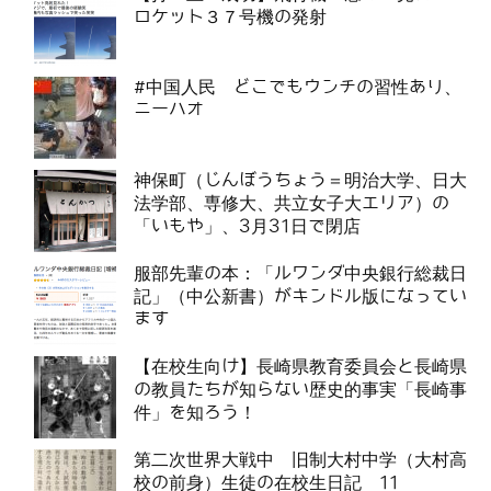
ロケット３７号機の発射
#中国人民 どこでもウンチの習性あり、
ニーハオ
神保町（じんぼうちょう＝明治大学、日大
法学部、専修大、共立女子大エリア）の
「いもや」、3月31日で閉店
服部先輩の本：「ルワンダ中央銀行総裁日
記」（中公新書）がキンドル版になってい
ます
【在校生向け】長崎県教育委員会と長崎県
の教員たちが知らない歴史的事実「長崎事
件」を知ろう！
第二次世界大戦中 旧制大村中学（大村高
校の前身）生徒の在校生日記 11