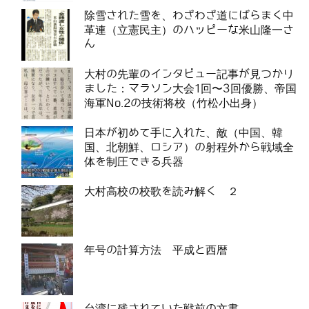
除雪された雪を、わざわざ道にばらまく中
革連（立憲民主）のハッピーな米山隆一さ
ん
大村の先輩のインタビュー記事が見つかり
ました：マラソン大会1回〜3回優勝、帝国
海軍No.2の技術将校（竹松小出身）
日本が初めて手に入れた、敵（中国、韓
国、北朝鮮、ロシア）の射程外から戦域全
体を制圧できる兵器
大村高校の校歌を読み解く ２
年号の計算方法 平成と西暦
台湾に残されていた戦前の文書