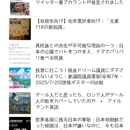
ツイッター裏アカウントが発見されました
【在校生向け】化学選択者向け：「元素
118の新知識」
異民族との共生が不可能な理由の一つ：日
本の公園でハトをつかまえ、ナマでバリバ
リ食べる民族
投票に行こう！税金ドリーム議員にダマさ
れないように：参議院議員選挙[令和7年・
2025/7/20]啓発ポスターの比較
ゲール人だと思ったら、ロシア人がゲール
人の歌をカバーしていたのか ＋ アイル
ランド英語
世界各国に残る日本の軍歌：日本領朝鮮だ
った韓国は、日本が嫌いなのに、今も日本