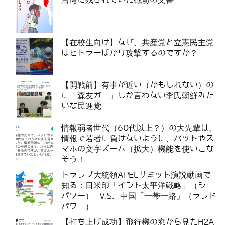
【在校生向け】なぜ、共産党と立憲民主党
はヒトラーばかり攻撃するのですか？
【開戦前】有事が近い（かもしれない）の
に「森友ガー」しか言わない李氏朝鮮みた
いな民進党
情報弱者世代（60代以上？）の大先輩は、
情報で若者に負けないように、パッドやス
マホの文字ズーム（拡大）機能を使いこな
そう！
トランプ大統領APECサミット演説動画で
知る：日米印「インド太平洋戦略」（シー
パワー） V.S. 中国「一帯一路」（ランド
パワー）
【打ち上げ成功】飛行機の窓から見たH2A