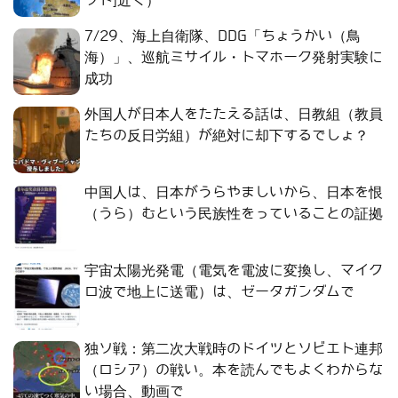
フト]近く）
7/29、海上自衛隊、DDG「ちょうかい（鳥
海）」、巡航ミサイル・トマホーク発射実験に
成功
外国人が日本人をたたえる話は、日教組（教員
たちの反日労組）が絶対に却下するでしょ？
中国人は、日本がうらやましいから、日本を恨
（うら）むという民族性をっていることの証拠
宇宙太陽光発電（電気を電波に変換し、マイク
ロ波で地上に送電）は、ゼータガンダムで
独ソ戦：第二次大戦時のドイツとソビエト連邦
（ロシア）の戦い。本を読んでもよくわからな
い場合、動画で