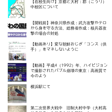
【在校生向け】京都と大村：郡（こうり）
中校区について
【開戦前】神奈川県作成：武力攻撃やテロ
から身を守る方法、総務省作成：核兵器攻
撃の場合の対処
【動画あり】変な朝鮮おじぎ「コンス（供
手）」をマネしないように
【動画】平成4（1992）年、ハイビジョン
で撮影されたバブル崩壊の東京：高画質で
今のよう
横浜駅にて
第二次世界大戦中 旧制大村中学（大村高