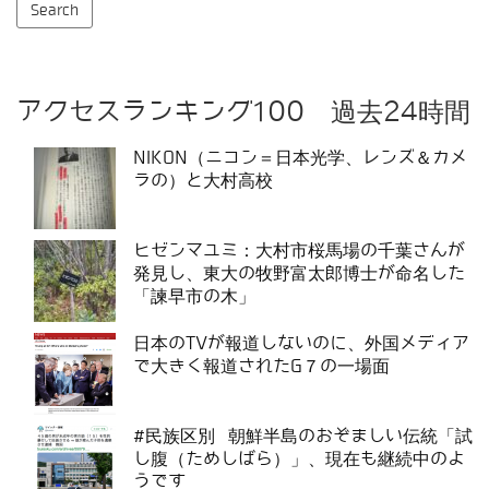
アクセスランキング100 過去24時間
NIKON（ニコン＝日本光学、レンズ＆カメ
ラの）と大村高校
ヒゼンマユミ：大村市桜馬場の千葉さんが
発見し、東大の牧野富太郎博士が命名した
「諫早市の木」
日本のTVが報道しないのに、外国メディア
で大きく報道されたG７の一場面
#民族区別 朝鮮半島のおぞましい伝統「試
し腹（ためしばら）」、現在も継続中のよ
うです