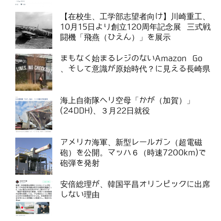
【在校生、工学部志望者向け】川崎重工、
10月15日より創立120周年記念展 三式戦
闘機「飛燕（ひえん）」を展示
まもなく始まるレジのないAmazon Go
、そして意識が原始時代？に見える長崎県
海上自衛隊ヘリ空母「かが（加賀）」
(24DDH)、３月22日就役
アメリカ海軍、新型レールガン（超電磁
砲）を公開。マッハ６（時速7200km)で
砲弾を発射
安倍総理が、韓国平昌オリンピックに出席
しない理由