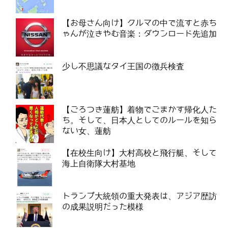
【お母さん向け】クルマの中で流すと赤ち
ゃんが泣きやむ音楽：ダウンロード先追加
少し不思議なタイ王国の徴兵検査
【ごろつき蓮舫】着物でごまかす帰化人た
ち。そして、日本人としてのルールを知ら
ない女、蓮舫
【在校生向け】大村高校と飛行艇、そして
海上自衛隊大村基地
トランプ大統領の重大発表は、アジア歴訪
の成果説明だった模様