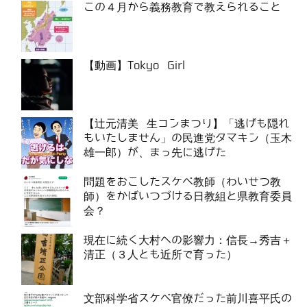
この４月から義務教育で教えられること
【動画】Tokyo Girl
【辻元清美 生コンまつり】「逃げも隠れ
もいたしません」の民進党タマキン（玉木
雄一郎）が、まっ先に逃げた
問題をおこしたスケベ教師（わいせつ教
師）をかばいつづける日教組と県教育委員
会？
現在に続く大村への影響力：信長→秀吉＋
清正（３人とも近所で育った）
文部科学省スケベ官僚だった前川喜平氏の