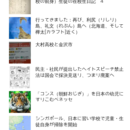
校の前身）生徒の在校生日記 4
行ってきました：再び、利尻（りしり）
島、礼文（れぶん）島へ（北海道、そして
樺太[カラフト]近く）
大村高校と金沢市
民主・社民が提出したヘイトスピーチ禁止
法は国会で採決見送り、つまり廃案へ
「コンス（朝鮮おじぎ）」を日本の幼児に
すりこむベネッセ
シンガポール、日本に習い学校で児童・生
徒自身が掃除を開始