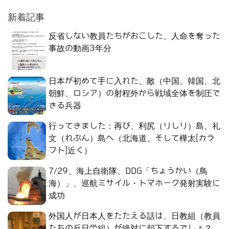
新着記事
反省しない教員たちがおこした、人命を奪った
事故の動画3年分
日本が初めて手に入れた、敵（中国、韓国、北
朝鮮、ロシア）の射程外から戦域全体を制圧で
きる兵器
行ってきました：再び、利尻（りしり）島、礼
文（れぶん）島へ（北海道、そして樺太[カラ
フト]近く）
7/29、海上自衛隊、DDG「ちょうかい（鳥
海）」、巡航ミサイル・トマホーク発射実験に
成功
外国人が日本人をたたえる話は、日教組（教員
たちの反日労組）が絶対に却下するでしょ？