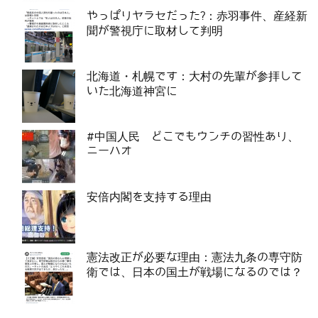
やっぱりヤラセだった?：赤羽事件、産経新
聞が警視庁に取材して判明
北海道・札幌です：大村の先輩が参拝して
いた北海道神宮に
#中国人民 どこでもウンチの習性あり、
ニーハオ
安倍内閣を支持する理由
憲法改正が必要な理由：憲法九条の専守防
衛では、日本の国土が戦場になるのでは？