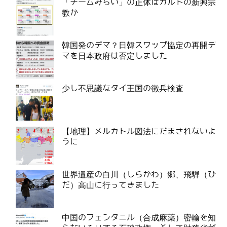
「チームみらい」の正体はカルトの新興宗
教か
韓国発のデマ？日韓スワップ協定の再開デ
マを日本政府は否定しました
少し不思議なタイ王国の徴兵検査
【地理】メルカトル図法にだまされないよ
うに
世界遺産の白川（しらかわ）郷、飛騨（ひ
だ）高山に行ってきました
中国のフェンタニル（合成麻薬）密輸を知