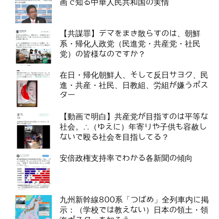
画で知る中華人民共和国の実情
【共謀罪】デマをまき散らすのは、朝鮮
系・帰化人政党（民進党・共産党・社民
党）の皆様なのですか？
在日・帰化朝鮮人、そして反日サヨク、民
進・共産・社民、日教組、労組が嫌うポス
ター
【動画で明白】共産党が目指すのは平等な
社会。∴（ゆえに）年寄りや子供も容赦し
ないで殴る社会を目指してる？
安倍政権支持率でわかる各新聞の傾向
九州新幹線800系「つばめ」全列車内に掲
示：（学校では教えない）日本の領土・領