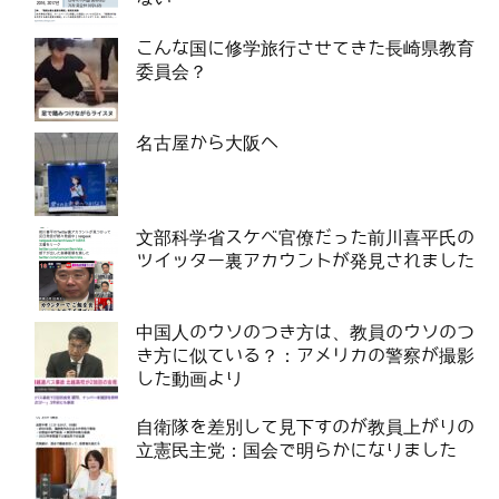
こんな国に修学旅行させてきた長崎県教育
委員会？
名古屋から大阪へ
文部科学省スケベ官僚だった前川喜平氏の
ツイッター裏アカウントが発見されました
中国人のウソのつき方は、教員のウソのつ
き方に似ている？：アメリカの警察が撮影
した動画より
自衛隊を差別して見下すのが教員上がりの
立憲民主党：国会で明らかになりました