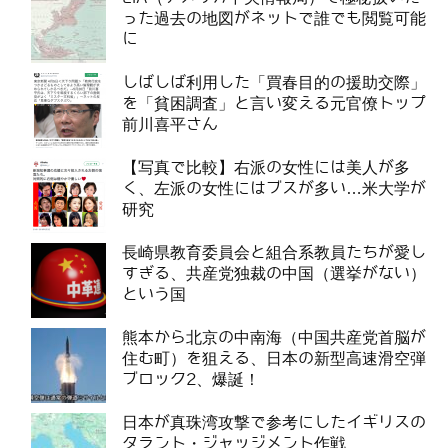
った過去の地図がネットで誰でも閲覧可能
に
しばしば利用した「買春目的の援助交際」
を「貧困調査」と言い変える元官僚トップ
前川喜平さん
【写真で比較】右派の女性には美人が多
く、左派の女性にはブスが多い…米大学が
研究
長崎県教育委員会と組合系教員たちが愛し
すぎる、共産党独裁の中国（選挙がない）
という国
熊本から北京の中南海（中国共産党首脳が
住む町）を狙える、日本の新型高速滑空弾
ブロック2、爆誕！
日本が真珠湾攻撃で参考にしたイギリスの
タラント・ジャッジメント作戦