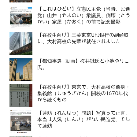
【これはひどい】立憲民主党（当時、民進
党）山井（やまのい）衆議員、倒壊（とう
かい）家屋（かおく）の前で記念撮影
【在校生向け】三菱東京UFJ銀行の副頭取
に、大村高校の先輩が就任されました
【都知事選 動画】桜井誠氏と小池ゆりこ
氏。
【在校生向け】東京で、大村高校の前身・
集義館（しゅうぎかん）開校の1670年代
から続くもの
【蓮舫（れんほう）問題】写真って正直。
本当は人気（にんき）がない民進党、そし
て蓮舫