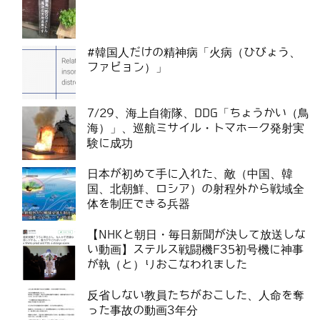
#韓国人だけの精神病「火病（ひびょう、
ファビョン）」
7/29、海上自衛隊、DDG「ちょうかい（鳥
海）」、巡航ミサイル・トマホーク発射実
験に成功
日本が初めて手に入れた、敵（中国、韓
国、北朝鮮、ロシア）の射程外から戦域全
体を制圧できる兵器
【NHKと朝日・毎日新聞が決して放送しな
い動画】ステルス戦闘機F35初号機に神事
が執（と）りおこなわれました
反省しない教員たちがおこした、人命を奪
った事故の動画3年分