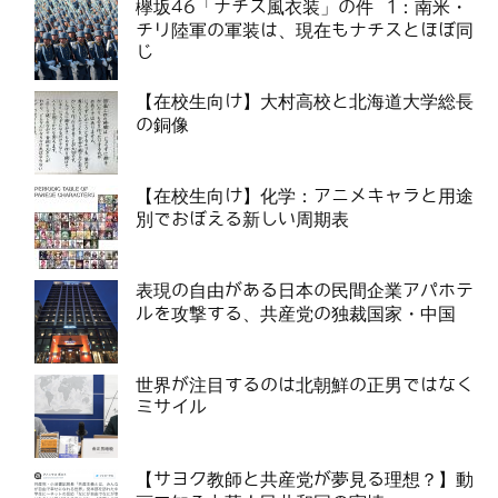
欅坂46「ナチス風衣装」の件 1：南米・
チリ陸軍の軍装は、現在もナチスとほぼ同
じ
【在校生向け】大村高校と北海道大学総長
の銅像
【在校生向け】化学：アニメキャラと用途
別でおぼえる新しい周期表
表現の自由がある日本の民間企業アパホテ
ルを攻撃する、共産党の独裁国家・中国
世界が注目するのは北朝鮮の正男ではなく
ミサイル
【サヨク教師と共産党が夢見る理想？】動