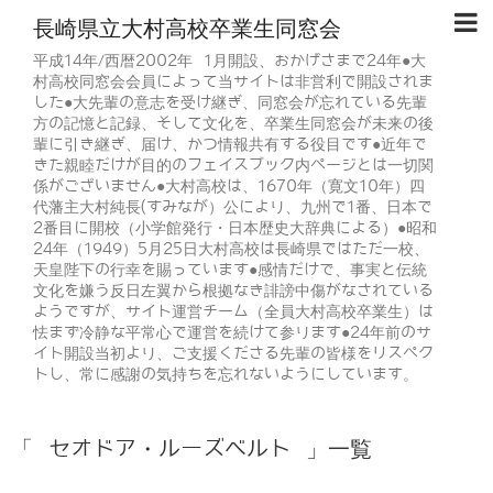
長崎県立大村高校卒業生同窓会
平成14年/西暦2002年 1月開設、おかげさまで24年●大
村高校同窓会会員によって当サイトは非営利で開設されま
した●大先輩の意志を受け継ぎ、同窓会が忘れている先輩
方の記憶と記録、そして文化を、卒業生同窓会が未来の後
輩に引き継ぎ、届け、かつ情報共有する役目です●近年で
きた親睦だけが目的のフェイスブック内ページとは一切関
係がございません●大村高校は、1670年（寛文10年）四
代藩主大村純長(すみなが）公により、九州で1番、日本で
2番目に開校（小学館発行・日本歴史大辞典による）●昭和
24年（1949）5月25日大村高校は長崎県ではただ一校、
天皇陛下の行幸を賜っています●感情だけで、事実と伝統
文化を嫌う反日左翼から根拠なき誹謗中傷がなされている
ようですが、サイト運営チーム（全員大村高校卒業生）は
怯まず冷静な平常心で運営を続けて参ります●24年前のサ
イト開設当初より、ご支援くださる先輩の皆様をリスペク
トし、常に感謝の気持ちを忘れないようにしています。
「 セオドア・ルーズベルト 」一覧