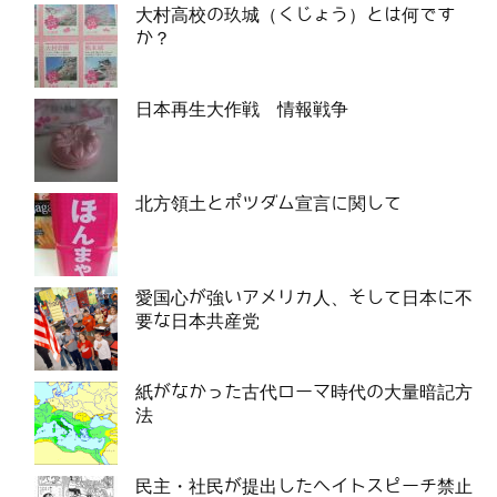
大村高校の玖城（くじょう）とは何です
か？
日本再生大作戦 情報戦争
北方領土とポツダム宣言に関して
愛国心が強いアメリカ人、そして日本に不
要な日本共産党
紙がなかった古代ローマ時代の大量暗記方
法
民主・社民が提出したヘイトスピーチ禁止