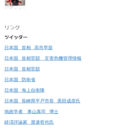
リンク
ツイッター
日本国 首相 高市早苗
日本国 首相官邸 災害危機管理情報
日本国 首相官邸
日本国 防衛省
日本国 海上自衛隊
日本国 長崎県平戸市長 黒田成彦氏
地政学者 奥山真司 博士
経済評論家 渡邉哲也氏