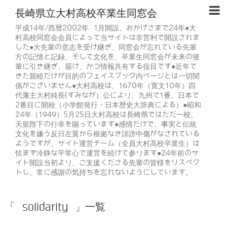
長崎県立大村高校卒業生同窓会
平成14年/西暦2002年 1月開設、おかげさまで24年●大
村高校同窓会会員によって当サイトは非営利で開設されま
した●大先輩の意志を受け継ぎ、同窓会が忘れている先輩
方の記憶と記録、そして文化を、卒業生同窓会が未来の後
輩に引き継ぎ、届け、かつ情報共有する役目です●近年で
きた親睦だけが目的のフェイスブック内ページとは一切関
係がございません●大村高校は、1670年（寛文10年）四
代藩主大村純長(すみなが）公により、九州で1番、日本で
2番目に開校（小学館発行・日本歴史大辞典による）●昭和
24年（1949）5月25日大村高校は長崎県ではただ一校、
天皇陛下の行幸を賜っています●感情だけで、事実と伝統
文化を嫌う反日左翼から根拠なき誹謗中傷がなされている
ようですが、サイト運営チーム（全員大村高校卒業生）は
怯まず冷静な平常心で運営を続けて参ります●24年前のサ
イト開設当初より、ご支援くださる先輩の皆様をリスペク
トし、常に感謝の気持ちを忘れないようにしています。
「 solidarity 」一覧