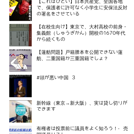
【これはひどい】日本共産党、全国各地
で、保護者に許可なく小学生に安保法反対
の署名をさせている
【在校生向け】東京で、大村高校の前身・
集義館（しゅうぎかん）開校の1670年代
から続くもの
【蓮舫問題】戸籍謄本を公開できない蓮
舫、二重国籍か三重国籍でしょ？
#頭が悪い中国 3
新幹線（東京→新大阪）、実は貸し切りが
できます
有権者は投票前に議員をよく知ろう！- 売