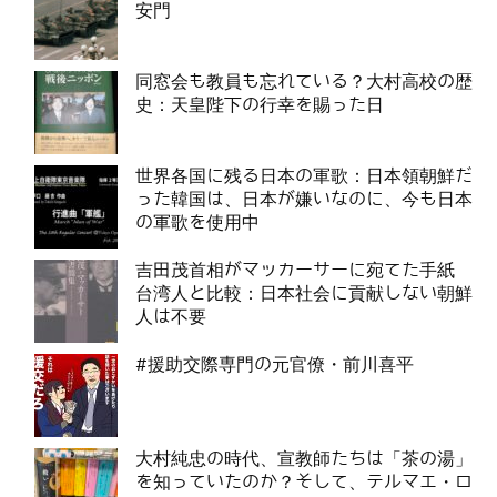
安門
同窓会も教員も忘れている？大村高校の歴
史：天皇陛下の行幸を賜った日
世界各国に残る日本の軍歌：日本領朝鮮だ
った韓国は、日本が嫌いなのに、今も日本
の軍歌を使用中
吉田茂首相がマッカーサーに宛てた手紙
台湾人と比較：日本社会に貢献しない朝鮮
人は不要
#援助交際専門の元官僚・前川喜平
大村純忠の時代、宣教師たちは「茶の湯」
を知っていたのか？そして、テルマエ・ロ