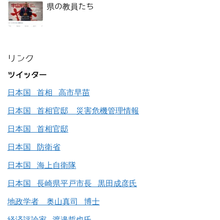
県の教員たち
リンク
ツイッター
日本国 首相 高市早苗
日本国 首相官邸 災害危機管理情報
日本国 首相官邸
日本国 防衛省
日本国 海上自衛隊
日本国 長崎県平戸市長 黒田成彦氏
地政学者 奥山真司 博士
経済評論家 渡邉哲也氏