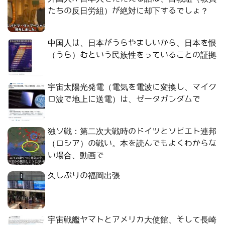
たちの反日労組）が絶対に却下するでしょ？
中国人は、日本がうらやましいから、日本を恨
（うら）むという民族性をっていることの証拠
宇宙太陽光発電（電気を電波に変換し、マイク
ロ波で地上に送電）は、ゼータガンダムで
独ソ戦：第二次大戦時のドイツとソビエト連邦
（ロシア）の戦い。本を読んでもよくわからな
い場合、動画で
久しぶりの福岡出張
宇宙戦艦ヤマトとアメリカ大使館、そして長崎