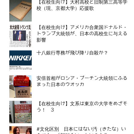
【在校生向け】大村高校と旧制第三高等学
校（現、京都大学）応援歌
【在校生向け】アメリカ合衆国ドナルド・
トランプ大統領が、日本の高校生に与える
影響
十八銀行専務が飛び降り自殺か？
安倍首相がロシア・プーチン大統領にふる
まった日本のウオッカ
【在校生向け】文系は東京の大学をめざそ
う！ 3
#文化区別 日本にはない汚（きたな）い