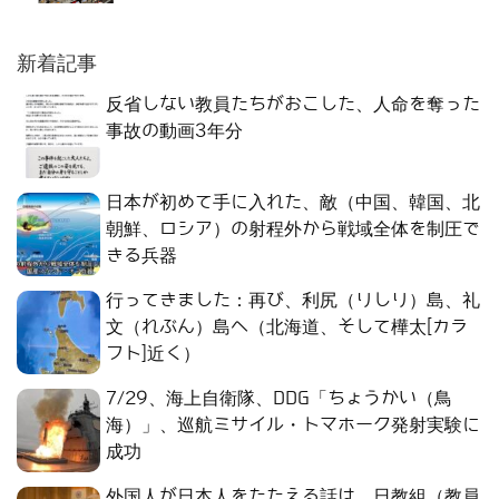
新着記事
反省しない教員たちがおこした、人命を奪った
事故の動画3年分
日本が初めて手に入れた、敵（中国、韓国、北
朝鮮、ロシア）の射程外から戦域全体を制圧で
きる兵器
行ってきました：再び、利尻（りしり）島、礼
文（れぶん）島へ（北海道、そして樺太[カラ
フト]近く）
7/29、海上自衛隊、DDG「ちょうかい（鳥
海）」、巡航ミサイル・トマホーク発射実験に
成功
外国人が日本人をたたえる話は、日教組（教員