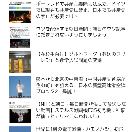
ポーランドで共産主義除去法成立。ドイツ
では現在も共産党は禁止。日本でも共産党
の禁止が必要では？
ウソを配信する朝日新聞：朝日のウソ記事
にだまされないようにしましょう
【在校生向け】ゾルトラーク（葬送のフリ
ーレン）と数学入試問題の変遷
熊本から北京の中南海（中国共産党首脳が
住む町）を狙える、日本の新型高速滑空弾
ブロック2、爆誕！
【NHKと朝日・毎日新聞が決して放送しな
い動画】ステルス戦闘機F35初号機に神事
が執（と）りおこなわれました
世界に1機の電子戦機・カモノハシ、初飛