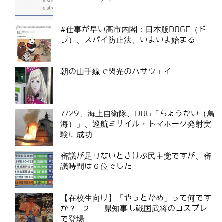
#仕事が早い高市内閣：日本版DOGE（ドー
ジ）、スパイ防止法、いよいよ始まる
朝の山手線で閃光のハサウェイ
7/29、海上自衛隊、DDG「ちょうかい（鳥
海）」、巡航ミサイル・トマホーク発射実
験に成功
審議が足りないとさけぶ民主党ですが、審
議時間は６位でした
【在校生向け】「やっとかめ」って何です
か？ ２ : 県知事も戦国武将のコスプレ
で登場