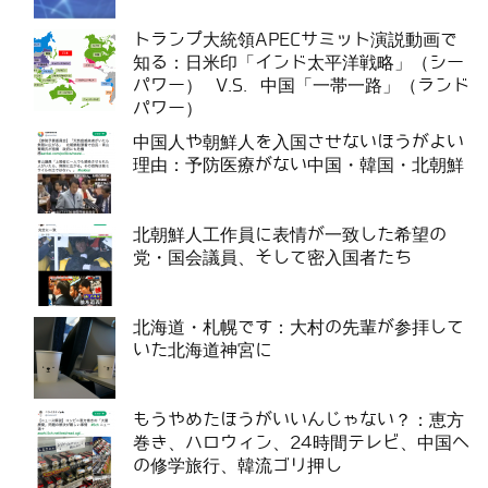
トランプ大統領APECサミット演説動画で
知る：日米印「インド太平洋戦略」（シー
パワー） V.S. 中国「一帯一路」（ランド
パワー）
中国人や朝鮮人を入国させないほうがよい
理由：予防医療がない中国・韓国・北朝鮮
北朝鮮人工作員に表情が一致した希望の
党・国会議員、そして密入国者たち
北海道・札幌です：大村の先輩が参拝して
いた北海道神宮に
もうやめたほうがいいんじゃない？：恵方
巻き、ハロウィン、24時間テレビ、中国へ
の修学旅行、韓流ゴリ押し