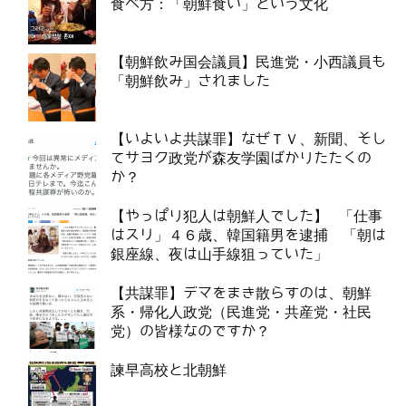
食べ方：「朝鮮食い」という文化
【朝鮮飲み国会議員】民進党・小西議員も
「朝鮮飲み」されました
【いよいよ共謀罪】なぜＴＶ、新聞、そし
てサヨク政党が森友学園ばかりたたくの
か？
【やっぱり犯人は朝鮮人でした】 「仕事
はスリ」４６歳、韓国籍男を逮捕 「朝は
銀座線、夜は山手線狙っていた」
【共謀罪】デマをまき散らすのは、朝鮮
系・帰化人政党（民進党・共産党・社民
党）の皆様なのですか？
諫早高校と北朝鮮