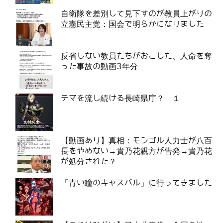
自衛隊を差別して見下すのが教員上がりの
立憲民主党：国会で明らかになりました
反省しない教員たちがおこした、人命を奪
った事故の動画3年分
デマを流し続ける長崎県庁？ １
【動画あり】真相：モンゴル人力士が八百
長をやめない→貴乃花親方が告発→貴乃花
が処分された？
「青い瞳のキャスバル」に行ってきました