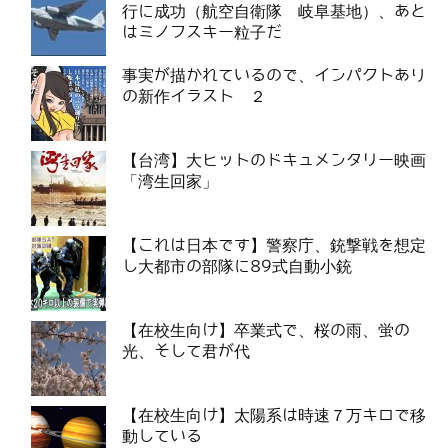
行に成功（航空自衛隊 岐阜基地）、あと
はミノフスキー粒子だ
事実が描かれているので、インパクトあり
の新作イラスト ２
【台湾】大ヒットのドキュメンタリー映画
「湾生回家」
【これは日本です】警察庁、銃撃戦を想定
し大都市の部隊に89式自動小銃
【在校生向け】卒業式で、桜の雨、蛍の
光、そして君が代
【在校生向け】太陽系は時速７万キロで移
動している