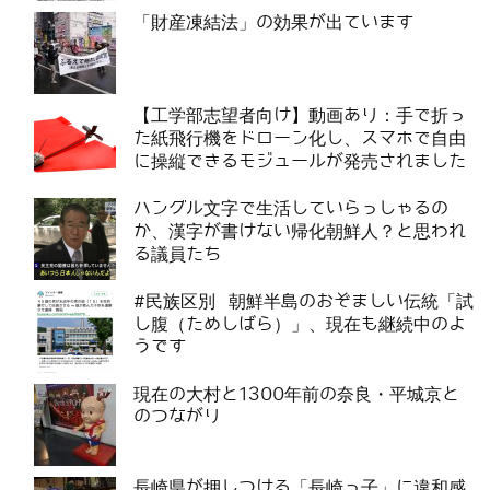
「財産凍結法」の効果が出ています
【工学部志望者向け】動画あり：手で折っ
た紙飛行機をドローン化し、スマホで自由
に操縦できるモジュールが発売されました
ハングル文字で生活していらっしゃるの
か、漢字が書けない帰化朝鮮人？と思われ
る議員たち
#民族区別 朝鮮半島のおぞましい伝統「試
し腹（ためしばら）」、現在も継続中のよ
うです
現在の大村と1300年前の奈良・平城京と
のつながり
長崎県が押しつける「長崎っ子」に違和感