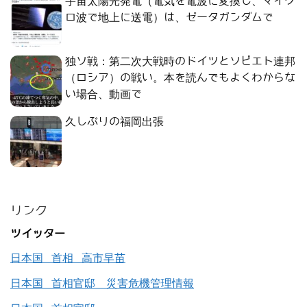
宇宙太陽光発電（電気を電波に変換し、マイク
ロ波で地上に送電）は、ゼータガンダムで
独ソ戦：第二次大戦時のドイツとソビエト連邦
（ロシア）の戦い。本を読んでもよくわからな
い場合、動画で
久しぶりの福岡出張
リンク
ツイッター
日本国 首相 高市早苗
日本国 首相官邸 災害危機管理情報