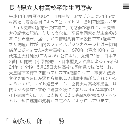
長崎県立大村高校卒業生同窓会
平成14年/西暦2002年 1月開設、おかげさまで24年●大
村高校同窓会会員によって当サイトは非営利で開設されま
した●大先輩の意志を受け継ぎ、同窓会が忘れている先輩
方の記憶と記録、そして文化を、卒業生同窓会が未来の後
輩に引き継ぎ、届け、かつ情報共有する役目です●近年で
きた親睦だけが目的のフェイスブック内ページとは一切関
係がございません●大村高校は、1670年（寛文10年）四
代藩主大村純長(すみなが）公により、九州で1番、日本で
2番目に開校（小学館発行・日本歴史大辞典による）●昭和
24年（1949）5月25日大村高校は長崎県ではただ一校、
天皇陛下の行幸を賜っています●感情だけで、事実と伝統
文化を嫌う反日左翼から根拠なき誹謗中傷がなされている
ようですが、サイト運営チーム（全員大村高校卒業生）は
怯まず冷静な平常心で運営を続けて参ります●24年前のサ
イト開設当初より、ご支援くださる先輩の皆様をリスペク
トし、常に感謝の気持ちを忘れないようにしています。
「 朝永振一郎 」一覧