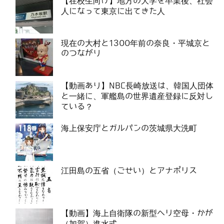
【在校生向け】地方の大学を卒業後、社会
人になって東京に出てきた人
現在の大村と1300年前の奈良・平城京と
のつながり
【動画あり】NBC長崎放送は、韓国人団体
と一緒に、軍艦島の世界遺産登録に反対し
ている？
海上保安庁とガルパンの茨城県大洗町
江田島の五省（ごせい）とアナポリス
【動画】海上自衛隊の新型ヘリ空母・かが
（加賀）進水式