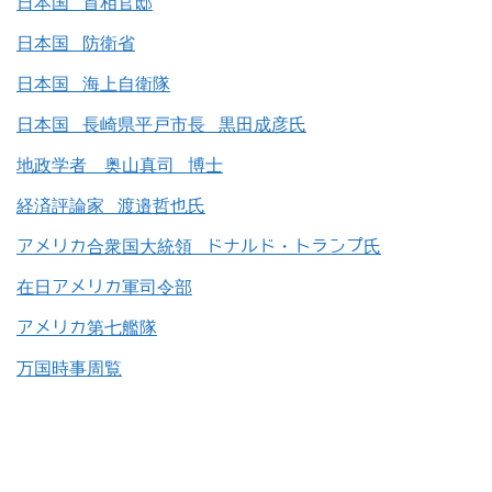
日本国 首相官邸
日本国 防衛省
日本国 海上自衛隊
日本国 長崎県平戸市長 黒田成彦氏
地政学者 奥山真司 博士
経済評論家 渡邉哲也氏
アメリカ合衆国大統領 ドナルド・トランプ氏
在日アメリカ軍司令部
アメリカ第七艦隊
万国時事周覧