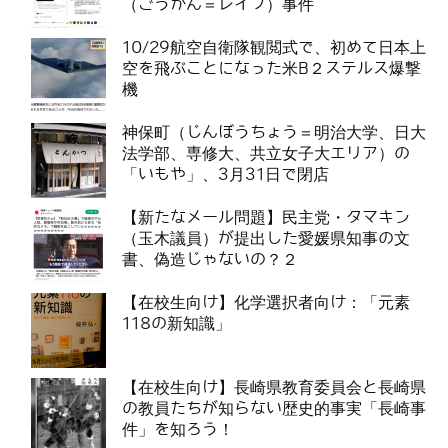
（ごうかん＝レイプ）事件
10/29航空自衛隊観閲式で、初めて日本上
空を飛ぶことになった米B２ステルス爆撃
機
神保町（じんぼうちょう＝明治大学、日大
法学部、専修大、共立女子大エリア）の
「いもや」、3月31日で閉店
【新たなメール問題】民主党・タマキン
（玉木議員）が提出した愛媛県知事の文
書、偽造じゃないの？２
【在校生向け】化学選択者向け：「元素
118の新知識」
【在校生向け】長崎県教育委員会と長崎県
の教員たちが知らない歴史的事実「長崎事
件」を知ろう！