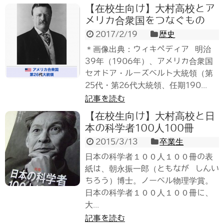
【在校生向け】大村高校とア
メリカ合衆国をつなぐもの
2017/2/19
歴史
＊画像出典：ウィキペディア 明治
39年（1906年）、アメリカ合衆国
セオドア・ルーズベルト大統領（第
25代・第26代大統領、任期190...
記事を読む
【在校生向け】大村高校と日
本の科学者100人100冊
2015/3/13
卒業生
日本の科学者１００人１００冊の表
紙は、朝永振一郎（ともなが しんい
ちろう）博士。ノーベル物理学賞。
日本の科学者１００人１００冊に、
大...
記事を読む