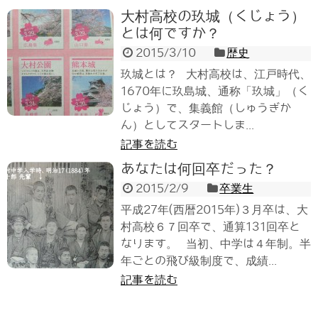
大村高校の玖城（くじょう）
とは何ですか？
2015/3/10
歴史
玖城とは？ 大村高校は、江戸時代、
1670年に玖島城、通称「玖城」（く
じょう）で、集義館（しゅうぎか
ん）としてスタートしま...
記事を読む
あなたは何回卒だった？
2015/2/9
卒業生
平成27年(西暦2015年)３月卒は、大
村高校６７回卒で、通算131回卒と
なります。 当初、中学は４年制。半
年ごとの飛び級制度で、成績...
記事を読む