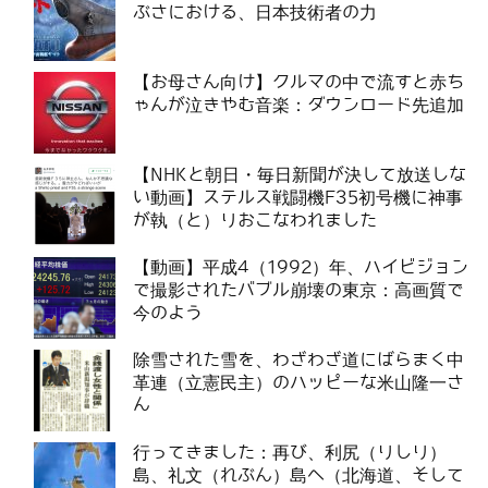
ぶさにおける、日本技術者の力
【お母さん向け】クルマの中で流すと赤ち
ゃんが泣きやむ音楽：ダウンロード先追加
【NHKと朝日・毎日新聞が決して放送しな
い動画】ステルス戦闘機F35初号機に神事
が執（と）りおこなわれました
【動画】平成4（1992）年、ハイビジョン
で撮影されたバブル崩壊の東京：高画質で
今のよう
除雪された雪を、わざわざ道にばらまく中
革連（立憲民主）のハッピーな米山隆一さ
ん
行ってきました：再び、利尻（りしり）
島、礼文（れぶん）島へ（北海道、そして