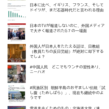
日本に比べ、イギリス、フランス、そして
ドイツが、まだ石器時代だと言われる理由
日本のTVが報道しないのに、外国メディア
で大きく報道されたG７の一場面
外国人が日本人をたたえる話は、日教組
（教員たちの反日労組）が絶対に却下する
でしょ？
#中国人民 どこでもウンチの習性あり、
ニーハオ
#民族区別 朝鮮半島のおぞましい伝統「試
し腹（ためしばら）」、現在も継続中のよ
うです
雪道を歩くためのもの：北海道大学（凍