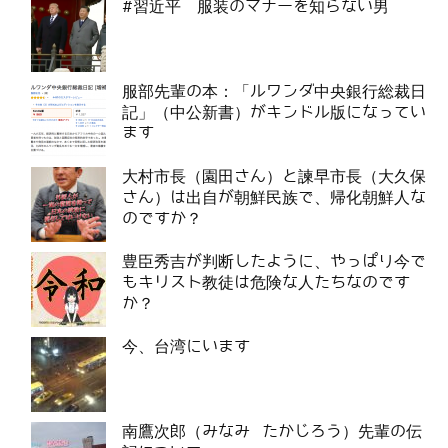
#習近平 服装のマナーを知らない男
服部先輩の本：「ルワンダ中央銀行総裁日
記」（中公新書）がキンドル版になってい
ます
大村市長（園田さん）と諫早市長（大久保
さん）は出自が朝鮮民族で、帰化朝鮮人な
のですか？
豊臣秀吉が判断したように、やっぱり今で
もキリスト教徒は危険な人たちなのです
か？
今、台湾にいます
南鷹次郎（みなみ たかじろう）先輩の伝