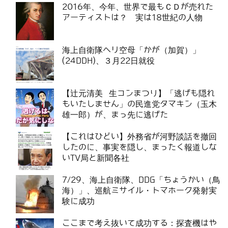
2016年、今年、世界で最もＣＤが売れた
アーティストは？ 実は18世紀の人物
海上自衛隊ヘリ空母「かが（加賀）」
(24DDH)、３月22日就役
【辻元清美 生コンまつり】「逃げも隠れ
もいたしません」の民進党タマキン（玉木
雄一郎）が、まっ先に逃げた
【これはひどい】外務省が河野談話を撤回
したのに、事実を隠し、まったく報道しな
いTV局と新聞各社
7/29、海上自衛隊、DDG「ちょうかい（鳥
海）」、巡航ミサイル・トマホーク発射実
験に成功
ここまで考え抜いて成功する：探査機はや