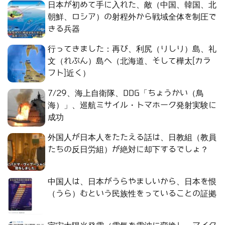
日本が初めて手に入れた、敵（中国、韓国、北
朝鮮、ロシア）の射程外から戦域全体を制圧で
きる兵器
行ってきました：再び、利尻（りしり）島、礼
文（れぶん）島へ（北海道、そして樺太[カラ
フト]近く）
7/29、海上自衛隊、DDG「ちょうかい（鳥
海）」、巡航ミサイル・トマホーク発射実験に
成功
外国人が日本人をたたえる話は、日教組（教員
たちの反日労組）が絶対に却下するでしょ？
中国人は、日本がうらやましいから、日本を恨
（うら）むという民族性をっていることの証拠