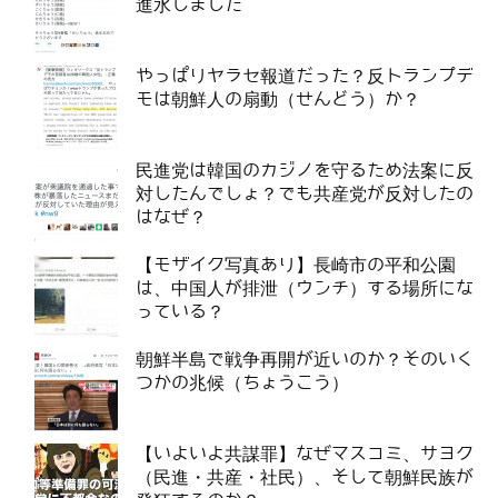
進水しました
やっぱりヤラセ報道だった？反トランプデ
モは朝鮮人の扇動（せんどう）か？
民進党は韓国のカジノを守るため法案に反
対したんでしょ？でも共産党が反対したの
はなぜ？
【モザイク写真あり】長崎市の平和公園
は、中国人が排泄（ウンチ）する場所にな
っている？
朝鮮半島で戦争再開が近いのか？そのいく
つかの兆候（ちょうこう）
【いよいよ共謀罪】なぜマスコミ、サヨク
（民進・共産・社民）、そして朝鮮民族が