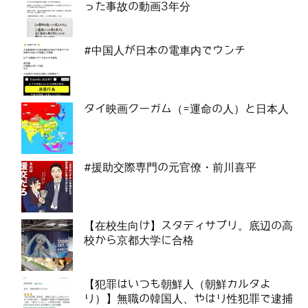
った事故の動画3年分
#中国人が日本の電車内でウンチ
タイ映画クーガム（=運命の人）と日本人
#援助交際専門の元官僚・前川喜平
【在校生向け】スタディサプリ。底辺の高
校から京都大学に合格
【犯罪はいつも朝鮮人（朝鮮カルタよ
り）】無職の韓国人、やはり性犯罪で逮捕