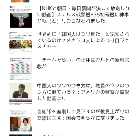
【NHKと朝日・毎日新聞が決して放送しな
い動画】ステルス戦闘機F35初号機に神事
が執（と）りおこなわれました
世界的に「韓国人はつり目だ」と認知され
ているのか？メキシコ人によるつり目ジェ
スチャー
「チームみらい」の正体はカルトの新興宗
教か
中国人のウソのつき方は、教員のウソのつ
き方に似ている？：アメリカの警察が撮影
した動画より
自衛隊を差別して見下すのが教員上がりの
立憲民主党：国会で明らかになりました