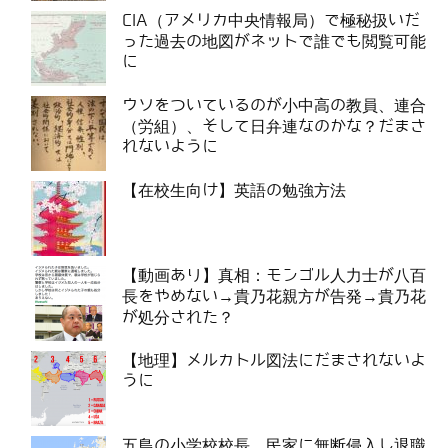
CIA（アメリカ中央情報局）で極秘扱いだ
った過去の地図がネットで誰でも閲覧可能
に
ウソをついているのが小中高の教員、連合
（労組）、そして日弁連なのかな？だまさ
れないように
【在校生向け】英語の勉強方法
【動画あり】真相：モンゴル人力士が八百
長をやめない→貴乃花親方が告発→貴乃花
が処分された？
【地理】メルカトル図法にだまされないよ
うに
五島の小学校校長、民家に無断侵入し退職