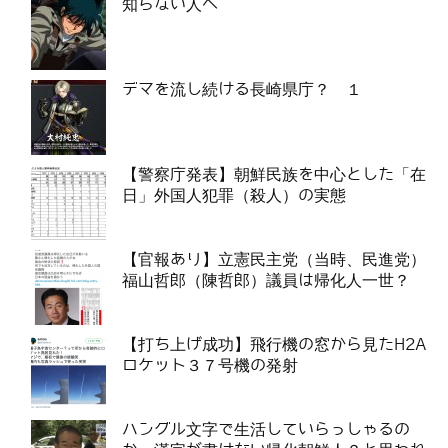
知らない人へ
デマを流し続ける長崎県庁？ １
【警察庁発表】朝鮮民族を中心とした「在
日」外国人犯罪（殺人）の実態
【官報あり】立憲民主党（当時、民進党）
福山哲郎（陳哲郎）議員は帰化人一世？
【打ち上げ成功】飛行機の窓から見たH2A
ロケット３７号機の発射
ハングル文字で生活していらっしゃるの