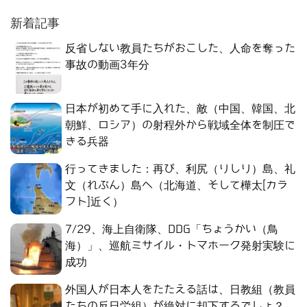
新着記事
反省しない教員たちがおこした、人命を奪った
事故の動画3年分
日本が初めて手に入れた、敵（中国、韓国、北
朝鮮、ロシア）の射程外から戦域全体を制圧で
きる兵器
行ってきました：再び、利尻（りしり）島、礼
文（れぶん）島へ（北海道、そして樺太[カラ
フト]近く）
7/29、海上自衛隊、DDG「ちょうかい（鳥
海）」、巡航ミサイル・トマホーク発射実験に
成功
外国人が日本人をたたえる話は、日教組（教員
たちの反日労組）が絶対に却下するでしょ？