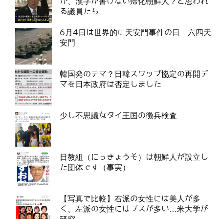
か、漢字が書けない帰化朝鮮人？と思われ
る議員たち
6月4日は世界的に天安門事件の日 六四天
安門
韓国発のデマ？日韓スワップ協定の再開デ
マを日本政府は否定しました
少し不思議なタイ王国の徴兵検査
日教組（にっきょうそ）は朝鮮人が設立し
た団体です（事実）
【写真で比較】右派の女性には美人が多
く、左派の女性にはブスが多い…米大学が