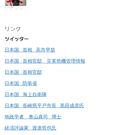
リンク
ツイッター
日本国 首相 高市早苗
日本国 首相官邸 災害危機管理情報
日本国 首相官邸
日本国 防衛省
日本国 海上自衛隊
日本国 長崎県平戸市長 黒田成彦氏
地政学者 奥山真司 博士
経済評論家 渡邉哲也氏