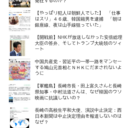
発狂するのか？
【やっぱり犯人は朝鮮人でした】 「仕事
はスリ」４６歳、韓国籍男を逮捕 「朝は
銀座線、夜は山手線狙っていた」
【開戦前】NHKが放送しなかった安倍総理
大臣の答弁、そしてトランプ大統領のツィ
ート
中国共産党・習近平の一帯一路をマンセー
する鳩山元首相とＮＨＫにだまされないよ
うに
【軍艦島】長崎市長・田上富久さんと長崎
県知事・中村法道さんは、なぜ韓国のウソ
映画に抗議しないの？
長崎の高校生平和大使、演説中止決定：西
日本新聞は中止決定理由を報道しないのは
なぜ？