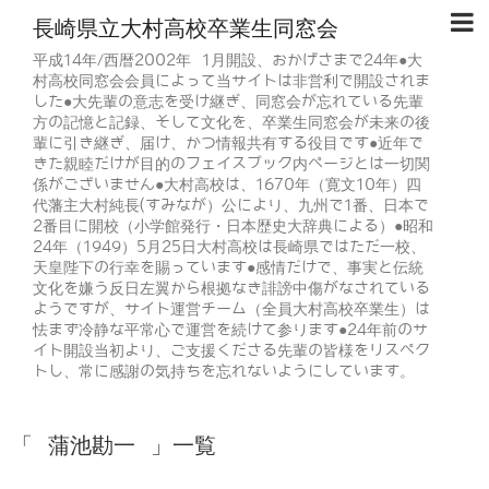
長崎県立大村高校卒業生同窓会
平成14年/西暦2002年 1月開設、おかげさまで24年●大
村高校同窓会会員によって当サイトは非営利で開設されま
した●大先輩の意志を受け継ぎ、同窓会が忘れている先輩
方の記憶と記録、そして文化を、卒業生同窓会が未来の後
輩に引き継ぎ、届け、かつ情報共有する役目です●近年で
きた親睦だけが目的のフェイスブック内ページとは一切関
係がございません●大村高校は、1670年（寛文10年）四
代藩主大村純長(すみなが）公により、九州で1番、日本で
2番目に開校（小学館発行・日本歴史大辞典による）●昭和
24年（1949）5月25日大村高校は長崎県ではただ一校、
天皇陛下の行幸を賜っています●感情だけで、事実と伝統
文化を嫌う反日左翼から根拠なき誹謗中傷がなされている
ようですが、サイト運営チーム（全員大村高校卒業生）は
怯まず冷静な平常心で運営を続けて参ります●24年前のサ
イト開設当初より、ご支援くださる先輩の皆様をリスペク
トし、常に感謝の気持ちを忘れないようにしています。
「 蒲池勘一 」一覧