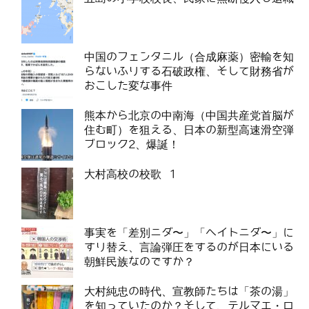
中国のフェンタニル（合成麻薬）密輸を知
らないふりする石破政権、そして財務省が
おこした変な事件
熊本から北京の中南海（中国共産党首脳が
住む町）を狙える、日本の新型高速滑空弾
ブロック2、爆誕！
大村高校の校歌 1
事実を「差別ニダ〜」「ヘイトニダ〜」に
すり替え、言論弾圧をするのが日本にいる
朝鮮民族なのですか？
大村純忠の時代、宣教師たちは「茶の湯」
を知っていたのか？そして、テルマエ・ロ